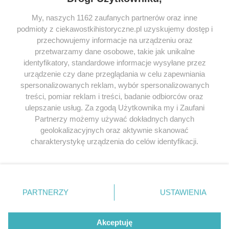
My, naszych 1162 zaufanych partnerów oraz inne
podmioty z ciekawostkihistoryczne.pl uzyskujemy dostęp i
SERWIS
przechowujemy informacje na urządzeniu oraz
przetwarzamy dane osobowe, takie jak unikalne
SPOŁECZNOŚĆ
identyfikatory, standardowe informacje wysyłane przez
WSPÓŁPRACA
urządzenie czy dane przeglądania w celu zapewniania
spersonalizowanych reklam, wybór spersonalizowanych
KONTAKT
treści, pomiar reklam i treści, badanie odbiorców oraz
ulepszanie usług. Za zgodą Użytkownika my i Zaufani
Partnerzy możemy używać dokładnych danych
geolokalizacyjnych oraz aktywnie skanować
ODWIEDŹ RÓWNIEŻ:
charakterystykę urządzenia do celów identyfikacji.
Ponieważ cenimy Twoją prywatność, prosimy o zgodę na
korzystanie z tych technologii poprzez kliknięcie
„Akceptuję”. Zgoda jest dobrowolna i zawsze możesz ją
zmienić/wycofać klikając przycisk ustawień prywatności
PARTNERZY
USTAWIENIA
znajdujący się w lewym dolnym rogu strony
. Niektóre
Lubimyczytac.pl • Największy serwis o
książkach
Twojahistoria.pl • Historia jakiej nie znasz
rodzaje przetwarzania danych nie wymagają zgody
użytkownika, ale masz prawo sprzeciwić się takiemu
Akceptuję