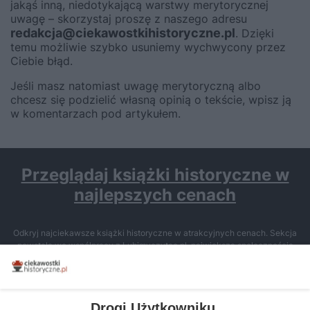
jakąś inną, niedotykającą warstwy merytorycznej
uwagę – skorzystaj proszę z naszego adresu
redakcja@ciekawostkihistoryczne.pl
. Dzięki
temu możliwie szybko usuniemy wychwycony przez
Ciebie błąd.
Jeśli masz natomiast uwagę merytoryczną albo
chcesz się podzielić własną opinią o tekście, wpisz ją
w komentarzach pod artykułem.
Przeglądaj książki historyczne w
najlepszych cenach
Odkryj najciekawsze książki historyczne w atrakcyjnych cenach. Sekcja
powstała we współpracy z Lubimyczytac.pl, największą społecznością
miłośników literatury w Polsce – dzięki temu możesz wybierać spośród
tytułów najwyżej ocenianych przez czytelników.
Drogi Użytkowniku,