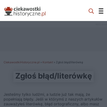
CiekawostkiHistoryczne.pl
»
Kontakt
»
Zgłoś błąd/literówkę
Zgłoś błąd/literówkę
Jesteśmy tylko ludźmi, a ludzie już tak mają, że
popełniają błędy. Jeśli w którymś z naszych artykułów
zauważyłeś literówkę, błąd ortograficzny, albo masz