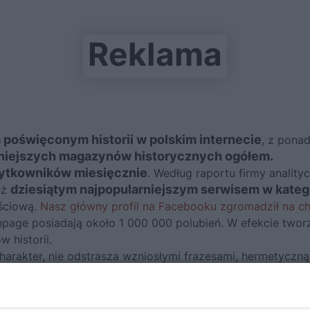
Reklama
poświęconym historii w polskim internecie
, z pona
niejszych magazynów historycznych ogółem.
ytkowników miesięcznie
. Według raportu firmy anality
dziesiątym najpopularniejszym serwisem w kategor
eż
ściową.
Nasz główny profil na Facebooku zgromadził na 
npage posiadają około 1 000 000 polubień. W efekcie tworz
 historii.
akter, nie odstrasza wzniosłymi frazesami, hermetyczną 
rdzo szerokiej grupy czytelników.
ch, odkryciach, kontrowersjach, absurdach, znanych i za