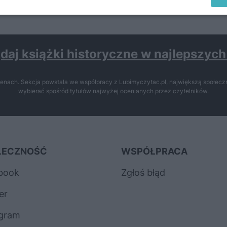
daj książki historyczne w najlepszyc
enach. Sekcja powstała we współpracy z Lubimyczytac.pl, największą społeczn
wybierać spośród tytułów najwyżej ocenianych przez czytelników.
ŁECZNOŚĆ
WSPÓŁPRACA
book
Zgłoś błąd
er
agram