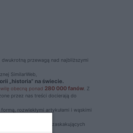
d dwukrotną przewagą nad najbliższymi
cznej SimilarWeb,
ii „historia” na świecie.
280 000 fanów
chwilę obecną ponad
. Z
one przez nas treści docierają do
formą, rozwlekłymi artykułami i wąskimi
pomnianych postaciach, zaskakujących