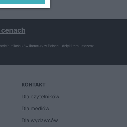
h cenach
ością miłośników literatury w Polsce – dzięki temu możesz
KONTAKT
Dla czytelników
Dla mediów
Dla wydawców