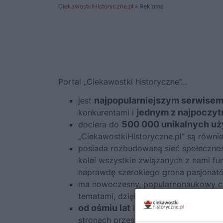
CiekawostkiHistoryczne.pl
»
Reklama
Portal „Ciekawostki historyczne”…
najpopularniejszym serwisem 
jest
jednym z najpoczyt
konkurentami i
500 000 unikalnych uż
dociera do
„CiekawostkiHistoryczne.pl” są równi
posiada rozbudowaną sieć społeczno
kolei wszystkie związanych z nami fu
naprawdę szerokiego grona pasjonatów
ma nowoczesny, popularnonaukowy char
tematami, dzięki czemu dociera do ba
od ośmiu lat
informuje o ciekawostka
stronach przeszłości.