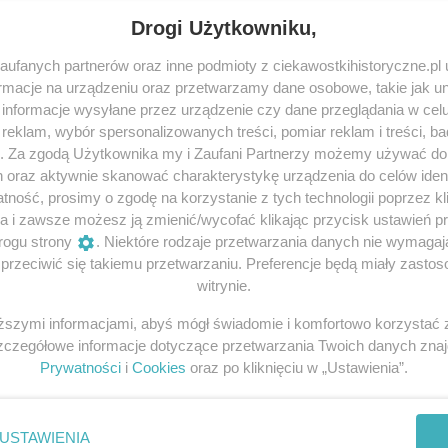
ealny, by czytać go dla przyjemności: przy porannej kawi
Drogi Użytkowniku,
promocji, a nie jej podstawę
. Jest to uzupełnienie kom
ufanych partnerów oraz inne podmioty z ciekawostkihistoryczne.pl
macje na urządzeniu oraz przetwarzamy dane osobowe, takie jak unik
aństwa produkt jest autentycznie interesujący.
informacje wysyłane przez urządzenie czy dane przeglądania w cel
acji i produktów związanych z historią. Do zleceń podcho
eklam, wybór spersonalizowanych treści, pomiar reklam i treści, b
achalnej reklamie kontekstowej, do której przez lata przyz
g. Za zgodą Użytkownika my i Zaufani Partnerzy możemy używać d
h oraz aktywnie skanować charakterystykę urządzenia do celów ident
ię wiodący wydawcy książek historycznych oraz tematyczne
ność, prosimy o zgodę na korzystanie z tych technologii poprzez kli
wydawnictwa Prószyński i S-ka
Wydawnict
nymi dla:
,
a i zawsze możesz ją zmienić/wycofać klikając przycisk ustawień p
 Wydawniczego Rebis
Wydawnictwa Poznańskieg
,
rogu strony
. Niektóre rodzaje przetwarzania danych nie wymaga
rzeciwić się takiemu przetwarzaniu. Preferencje będą miały zastoso
witrynie.
iższymi informacjami, abyś mógł świadomie i komfortowo korzystać
Szczegółowe informacje dotyczące przetwarzania Twoich danych zna
rencje można uzyskać od naszego przedstawiciela. Gwaran
Prywatności
i
Cookies
oraz po kliknięciu w „Ustawienia”.
USTAWIENIA
zne.pl