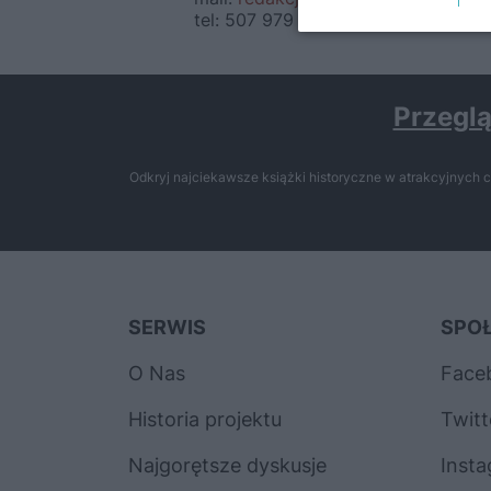
tel: 507 979 054
Przeglą
Odkryj najciekawsze książki historyczne w atrakcyjnych c
SERWIS
SPO
O Nas
Face
Historia projektu
Twitt
Najgorętsze dyskusje
Inst