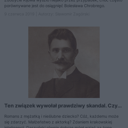
porównywane jest do osiągnięć Bolesława Chrobrego.
9 czerwca 2019 | Autorzy:
Sławomir Zagórski
Ten związek wywołał prawdziwy skandal. Czy...
Romans z mężatką i nieślubne dziecko? Cóż, każdemu może
się zdarzyć. Małżeństwo z aktorką? Zdaniem krakowskiej
inteligencji, Daszyński równie dobrze mógł wziąć za żonę