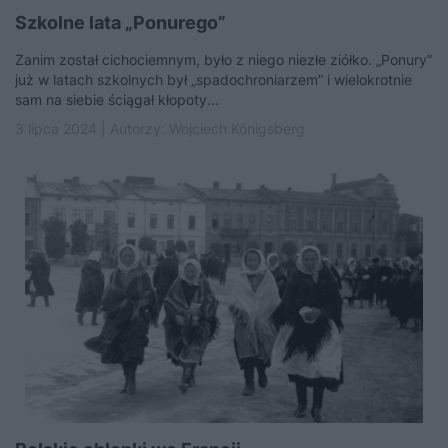
Szkolne lata „Ponurego”
Zanim został cichociemnym, było z niego niezłe ziółko. „Ponury”
już w latach szkolnych był „spadochroniarzem” i wielokrotnie
sam na siebie ściągał kłopoty...
3 lipca 2024 | Autorzy:
Wojciech Königsberg