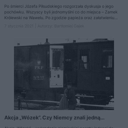
Po śmierci Józefa Piłsudskiego rozgorzała dyskusja o jego
pochówku. Wszyscy byli jednomyślni co do miejsca – Zamek
Królewski na Wawelu. Po zgodzie papieża oraz załatwieniu...
7 stycznia 2021 | Autorzy:
Bartłomiej Gajek
Akcja „Wózek”. Czy Niemcy znali jedną...