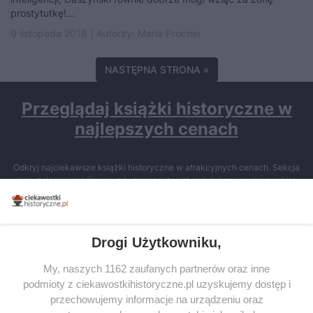
prostytutkę!...
9 listopada 2018 | Autorzy:
Maria Procner
NASTĘPNA STRONA »
Przeglądaj książki historyczne w
najlepszych cenach
Odkryj najciekawsze książki historyczne w atrakcyjnych cenach. Sekcja
powstała we współpracy z Lubimyczytac.pl, największą społecznością
miłośników literatury w Polsce – dzięki temu możesz wybierać spośród
tytułów najwyżej ocenianych przez czytelników.
Drogi Użytkowniku,
My, naszych 1162 zaufanych partnerów oraz inne
podmioty z ciekawostkihistoryczne.pl uzyskujemy dostęp i
SERWIS
przechowujemy informacje na urządzeniu oraz