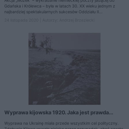
Akcja „Wózek” – wykradanie niemieckiej poczty jadącej do
Gdańska i Królewca – była w latach 30. XX wieku jednym z
najbardziej spektakularnych sukcesów Oddziału II...
24 listopada 2020 | Autorzy:
Andrzej Brzeziecki
Wyprawa kijowska 1920. Jaka jest prawda...
Wyprawa na Ukrainę miała przede wszystkim cel polityczny.
Zdobycie Kijowa wyszło niejako przez przypadek, choć często