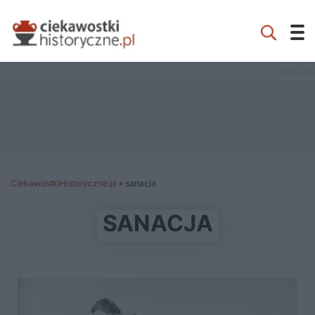
CiekawostkiHistoryczne.pl
»
sanacja
SANACJA