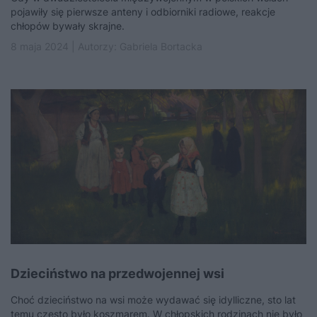
pojawiły się pierwsze anteny i odbiorniki radiowe, reakcje
chłopów bywały skrajne.
8 maja 2024 | Autorzy:
Gabriela Bortacka
Dzieciństwo na przedwojennej wsi
Choć dzieciństwo na wsi może wydawać się idylliczne, sto lat
temu często było koszmarem. W chłopskich rodzinach nie było