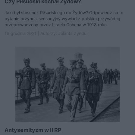
Czy Piłsudski kochał Żydów?
Jaki był stosunek Piłsudskiego do Żydów? Odpowiedź na to
pytanie przynosi sensacyjny wywiad z polskim przywódcą
przeprowadzony przez Israela Cohena w 1918 roku.
16 grudnia 2021 | Autorzy:
Jolanta Żyndul
Antysemityzm w II RP