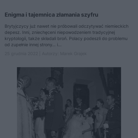
Enigma i tajemnica złamania szyfru
Brytyjczycy już nawet nie próbowali odczytywać niemieckich
depesz. Inni, zniechęceni niepowodzeniem tradycyjnej
kryptologii, także składali broń. Polacy podeszli do problemu
od zupełnie innej strony… i...
25 grudnia 2022 | Autorzy:
Marek Grajek