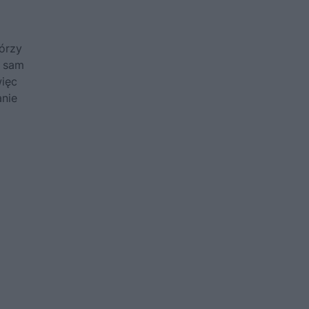
tórzy
y sam
więc
anie