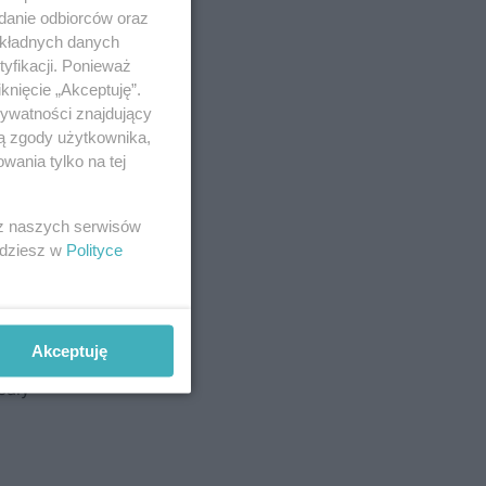
adanie odbiorców oraz
okładnych danych
yfikacji. Ponieważ
knięcie „Akceptuję”.
rywatności znajdujący
ją zgody użytkownika,
wania tylko na tej
 z naszych serwisów
lkę,
jdziesz w
Polityce
e.
Akceptuję
– nikt
cały