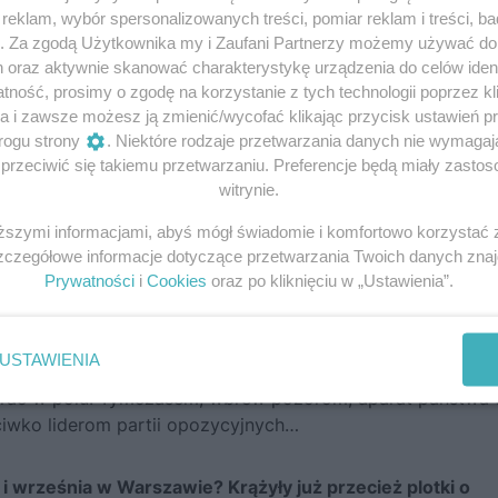
eklam, wybór spersonalizowanych treści, pomiar reklam i treści, b
g. Za zgodą Użytkownika my i Zaufani Partnerzy możemy używać d
h oraz aktywnie skanować charakterystykę urządzenia do celów ident
ność, prosimy o zgodę na korzystanie z tych technologii poprzez kli
a i zawsze możesz ją zmienić/wycofać klikając przycisk ustawień p
rogu strony
. Niektóre rodzaje przetwarzania danych nie wymaga
rzeciwić się takiemu przetwarzaniu. Preferencje będą miały zastoso
kiej Dolinie Szwajcarskiej, 15 września 1930
witrynie.
iższymi informacjami, abyś mógł świadomie i komfortowo korzystać
trolewu podgrzali polityczną atmosferę, zapowiedzieli wa
Szczegółowe informacje dotyczące przetwarzania Twoich danych zna
Prywatności
i
Cookies
oraz po kliknięciu w „Ustawienia”.
 się na wakacje.
szcza że nie spotkały ich żadne bezpośrednie konsekwencj
USTAWIENIA
było rozwijać działalność czy przeprowadzać większe akcje 
prac w polu. Tymczasem, wbrew pozorom, aparat państwa 
ciwko liderom partii opozycyjnych…
 i września w Warszawie? Krążyły już przecież plotki o