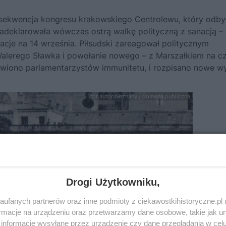
nsekwencja kongresu krakowskiego Centrolewu, który odbył
adeklarowała wówczas ostrą walkę polityczną z sanacją –
cje na 14 września. Piłsudski zareagował politycznym
Walerego Sławka i powołanie nowego – z Marszałkiem na cz
wiono parlamentarzystów immunitetu, i rozpisano nowe w
fot.autor nieznany / domena publiczna
Drogi Użytkowniku,
ufanych partnerów oraz inne podmioty z ciekawostkihistoryczne.pl
macje na urządzeniu oraz przetwarzamy dane osobowe, takie jak unik
informacje wysyłane przez urządzenie czy dane przeglądania w cel