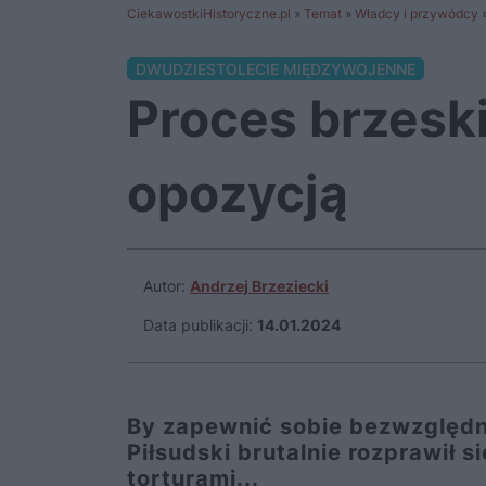
CiekawostkiHistoryczne.pl
»
Temat
»
Władcy i przywódcy
DWUDZIESTOLECIE MIĘDZYWOJENNE
Proces brzeski,
opozycją
Autor:
Andrzej Brzeziecki
Data publikacji:
14.01.2024
By zapewnić sobie bezwzględną
Piłsudski brutalnie rozprawił s
torturami...