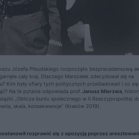
zkazu
Józefa Piłsudskiego
rozpoczęto bezprecedensową ak
 ogarnęła cały kraj. Dlaczego Marszałek zdecydował się na
Kim były ofiary tych politycznych prześladowań i co się
nąć? Na te pytania odpowiada prof.
Janusz Mierzwa
, histo
książki
„Oblicza buntu społecznego w II Rzeczypospolitej d
ania, skala, konsekwencje”
(Kraków 2019).
 postanowił rozprawić się z opozycją poprzez aresztowan