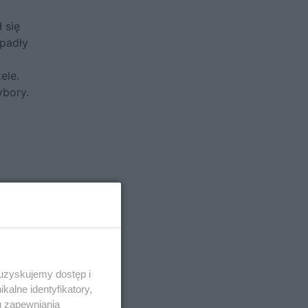
 się
 padły
ele.
ybory.
 uzyskujemy dostęp i
alne identyfikatory,
u zapewniania