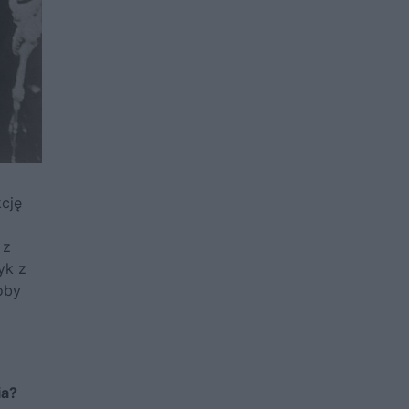
cję
 z
ryk z
oby
ia?