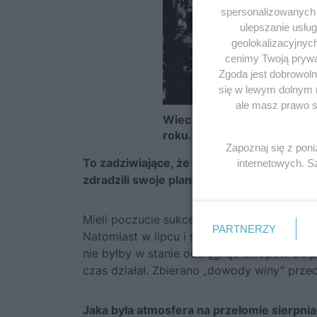
spersonalizowanych r
ulepszanie usłu
geolokalizacyjnyc
cenimy Twoją prywat
Zgoda jest dobrowoln
się w lewym dolnym 
ale masz prawo sp
Wiec Centrolewu w warszaws
roku.
Zapoznaj się z pon
To zadziwiające, że w czerwcu liderzy Cen
internetowych. 
zdradzili swoje plany, a potem… rozjechali
Mieli poczucie sukcesu po kongresie, zwła
PARTNERZY
Natomiast w lipcu i sierpniu trudno by im 
nie byłby w stanie odciągnąć chłopów od 
czas działał. Zbierano „dowody winy” prze
Jaka była atmosfera na przełomie sierpnia