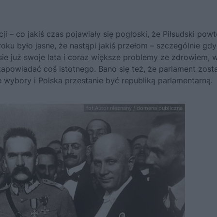
i – co jakiś czas pojawiały się pogłoski, że Piłsudski pow
oku było jasne, że nastąpi jakiś przełom – szczególnie gd
sie już swoje lata i coraz większe problemy ze zdrowiem, 
o zapowiadać coś istotnego. Bano się też, że parlament zost
 wybory i Polska przestanie być republiką parlamentarną.
fot.Autor nieznany / domena publiczna