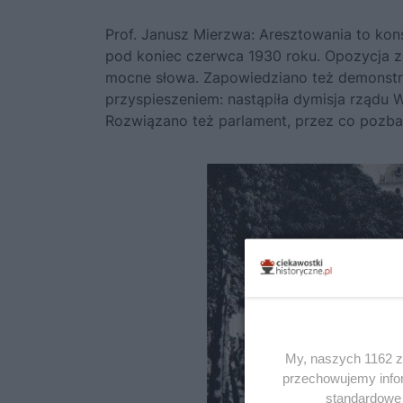
Prof. Janusz Mierzwa: Aresztowania to ko
pod koniec czerwca 1930 roku. Opozycja z
mocne słowa. Zapowiedziano też demonstra
przyspieszeniem: nastąpiła dymisja rządu 
Rozwiązano też parlament, przez co pozba
My, naszych 1162 za
przechowujemy infor
standardowe 