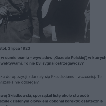
tol, 3 lipca 1923
z w sumie ośmiu – wywiadów „Gazecie Polskiej”, w któryc
inwektywami. To nie był sygnał ostrzegawczy?
 do opozycji zdarzały się Piłsudskiemu i wcześniej. Te
szałka nie odbiegały.
woj Składkowski, sporządził listę około stu osób
szałek zielonym ołówkiem dokonał korekty: ostatecznie