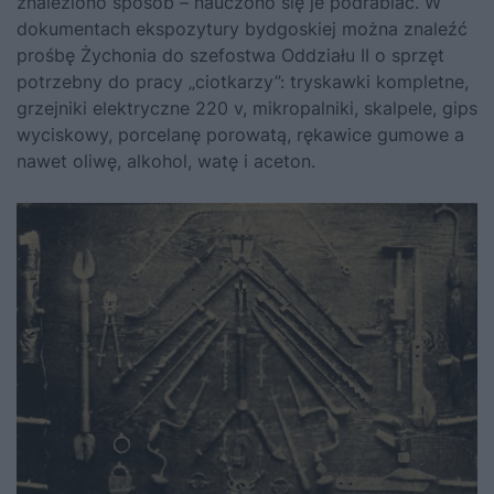
znaleziono sposób – nauczono się je podrabiać. W
dokumentach ekspozytury bydgoskiej można znaleźć
prośbę Żychonia do szefostwa Oddziału II o sprzęt
potrzebny do pracy „ciotkarzy”: tryskawki kompletne,
grzejniki elektryczne 220 v, mikropalniki, skalpele, gips
wyciskowy, porcelanę porowatą, rękawice gumowe a
nawet oliwę, alkohol, watę i aceton.