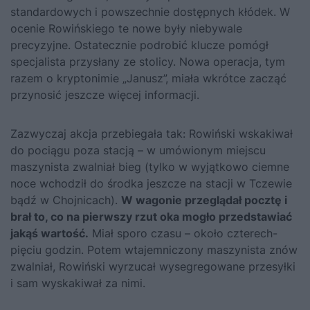
standardowych i powszechnie dostępnych kłódek. W
ocenie Rowińskiego te nowe były niebywale
precyzyjne. Ostatecznie podrobić klucze pomógł
specjalista przysłany ze stolicy. Nowa operacja, tym
razem o kryptonimie „Janusz”, miała wkrótce zacząć
przynosić jeszcze więcej informacji.
Zazwyczaj akcja przebiegała tak: Rowiński wskakiwał
do pociągu poza stacją – w umówionym miejscu
maszynista zwalniał bieg (tylko w wyjątkowo ciemne
noce wchodził do środka jeszcze na stacji w Tczewie
bądź w Chojnicach).
W wagonie przeglądał pocztę i
brał to, co na pierwszy rzut oka mogło przedstawiać
jakąś wartość.
Miał sporo czasu – około czterech-
pięciu godzin. Potem wtajemniczony maszynista znów
zwalniał, Rowiński wyrzucał wysegregowane przesyłki
i sam wyskakiwał za nimi.