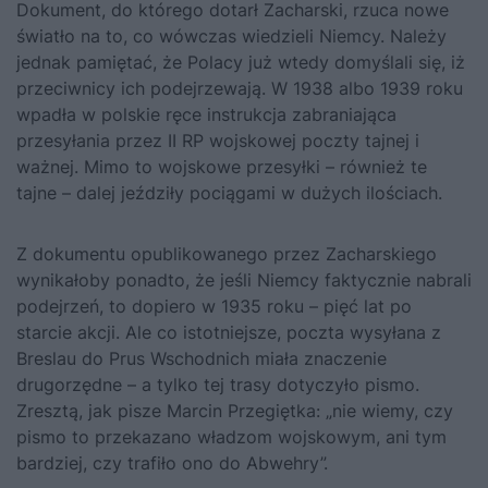
Dokument, do którego dotarł Zacharski, rzuca nowe
światło na to, co wówczas wiedzieli Niemcy. Należy
jednak pamiętać, że Polacy już wtedy domyślali się, iż
przeciwnicy ich podejrzewają. W 1938 albo 1939 roku
wpadła w polskie ręce instrukcja zabraniająca
przesyłania przez II RP wojskowej poczty tajnej i
ważnej. Mimo to wojskowe przesyłki – również te
tajne – dalej jeździły pociągami w dużych ilościach.
Z dokumentu opublikowanego przez Zacharskiego
wynikałoby ponadto, że jeśli Niemcy faktycznie nabrali
podejrzeń, to dopiero w 1935 roku – pięć lat po
starcie akcji. Ale co istotniejsze, poczta wysyłana z
Breslau do Prus Wschodnich miała znaczenie
drugorzędne – a tylko tej trasy dotyczyło pismo.
Zresztą, jak pisze Marcin Przegiętka: „nie wiemy, czy
pismo to przekazano władzom wojskowym, ani tym
bardziej, czy trafiło ono do Abwehry”.