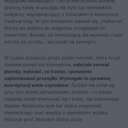
wyglądała następująco – po przekroczeniu polskiej
granicy, kiedy w pociągu nie było już niemieckich
kolejarzy, współpracujący z Oddziałem II maszynista
zwalniał bieg. W tym momencie zjawiali się „ciotkarze”,
którzy po wejściu do wagonów przeglądali ich
zawartość. Bywało, że interesującą dla wywiadu część
poczty po prostu… wyrzucali na zewnątrz.
W czasie przejazdu przez polski odcinek, który liczył
niewiele ponad sto kilometrów,
należało zerwać
plomby, wykraść, co trzeba, i ponownie
zaplombować przesyłki. Wymagało to sprawnej
koordynacji wielu czynników
. Żychoń nie cofał się
przy tym przed zatrudnianiem złodziei – ci wszak
najlepiej umieli włamywać się i kraść, nie zostawiając
śladów. Konieczna była też dobra znajomość
niemieckiego oraz wiedza o niemieckim wojsku.
Historyk prof. Wojciech Skóra pisze: