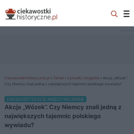
CiekawostkiHistoryczne.pl
»
Temat
»
Sylwetki i biografie
»
Akcja „Wózek”.
Czy Niemcy znali jedną z największych tajemnic polskiego wywiadu?
DWUDZIESTOLECIE MIĘDZYWOJENNE
Akcja „Wózek”. Czy Niemcy znali jedną z
największych tajemnic polskiego
wywiadu?