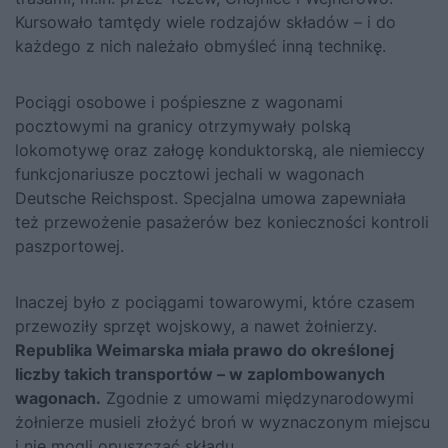
Kursowało tamtędy wiele rodzajów składów – i do
każdego z nich należało obmyśleć inną technikę.
Pociągi osobowe i pośpieszne z wagonami
pocztowymi na granicy otrzymywały polską
lokomotywę oraz załogę konduktorską, ale niemieccy
funkcjonariusze pocztowi jechali w wagonach
Deutsche Reichspost. Specjalna umowa zapewniała
też przewożenie pasażerów bez konieczności kontroli
paszportowej.
Inaczej było z pociągami towarowymi, które czasem
przewoziły sprzęt wojskowy, a nawet żołnierzy.
Republika Weimarska miała prawo do określonej
liczby takich transportów – w zaplombowanych
wagonach.
Zgodnie z umowami międzynarodowymi
żołnierze musieli złożyć broń w wyznaczonym miejscu
i nie mogli opuszczać składu.