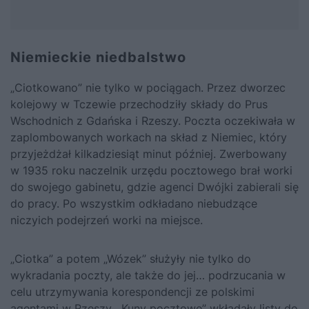
Niemieckie niedbalstwo
„Ciotkowano” nie tylko w pociągach. Przez dworzec
kolejowy w Tczewie przechodziły składy do Prus
Wschodnich z Gdańska i Rzeszy. Poczta oczekiwała w
zaplombowanych workach na skład z Niemiec, który
przyjeżdżał kilkadziesiąt minut później. Zwerbowany
w 1935 roku naczelnik urzędu pocztowego brał worki
do swojego gabinetu, gdzie agenci Dwójki zabierali się
do pracy. Po wszystkim odkładano niebudzące
niczyich podejrzeń worki na miejsce.
„Ciotka” a potem „Wózek” służyły nie tylko do
wykradania poczty, ale także do jej… podrzucania w
celu utrzymywania korespondencji ze polskimi
agentami w Rzeszy. „Kuny pocztowe” wkładały listy do