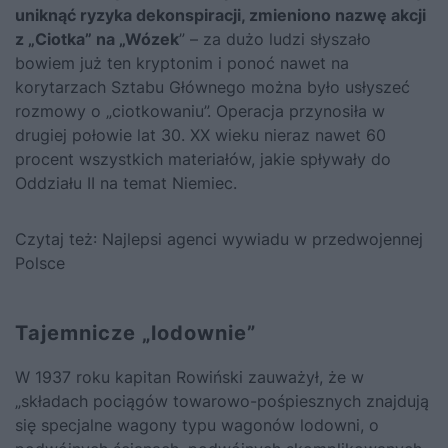
uniknąć ryzyka dekonspiracji, zmieniono nazwę akcji
z „Ciotka” na „Wózek
” – za dużo ludzi słyszało
bowiem już ten kryptonim i ponoć nawet na
korytarzach Sztabu Głównego można było usłyszeć
rozmowy o „ciotkowaniu”. Operacja przynosiła w
drugiej połowie lat 30. XX wieku nieraz nawet 60
procent wszystkich materiałów, jakie spływały do
Oddziału II na temat Niemiec.
Czytaj też:
Najlepsi agenci wywiadu w przedwojennej
Polsce
Tajemnicze „lodownie”
W 1937 roku kapitan Rowiński zauważył, że w
„składach pociągów towarowo-pośpiesznych znajdują
się specjalne wagony typu wagonów lodowni, o