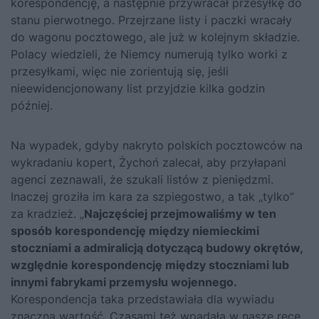
korespondencję, a następnie przywracał przesyłkę do
stanu pierwotnego. Przejrzane listy i paczki wracały
do wagonu pocztowego, ale już w kolejnym składzie.
Polacy wiedzieli, że Niemcy numerują tylko worki z
przesyłkami, więc nie zorientują się, jeśli
nieewidencjonowany list przyjdzie kilka godzin
później.
Na wypadek, gdyby nakryto polskich pocztowców na
wykradaniu kopert, Żychoń zalecał, aby przyłapani
agenci zeznawali, że szukali listów z pieniędzmi.
Inaczej groziła im kara za szpiegostwo, a tak „tylko”
za kradzież. „
Najczęściej przejmowaliśmy w ten
sposób korespondencję między niemieckimi
stoczniami a admiralicją dotyczącą budowy okrętów,
względnie korespondencję między stoczniami lub
innymi fabrykami przemysłu wojennego.
Korespondencja taka przedstawiała dla wywiadu
znaczną wartość. Czasami też wpadała w nasze ręce