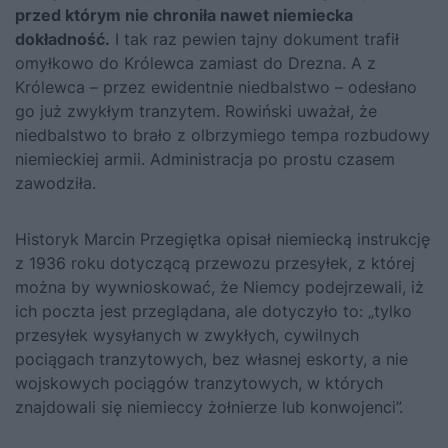
przed którym nie chroniła nawet niemiecka
dokładność.
I tak raz pewien tajny dokument trafił
omyłkowo do Królewca zamiast do Drezna. A z
Królewca – przez ewidentnie niedbalstwo – odesłano
go już zwykłym tranzytem. Rowiński uważał, że
niedbalstwo to brało z olbrzymiego tempa rozbudowy
niemieckiej armii. Administracja po prostu czasem
zawodziła.
Historyk Marcin Przegiętka opisał niemiecką instrukcję
z 1936 roku dotyczącą przewozu przesyłek, z której
można by wywnioskować, że Niemcy podejrzewali, iż
ich poczta jest przeglądana, ale dotyczyło to: „tylko
przesyłek wysyłanych w zwykłych, cywilnych
pociągach tranzytowych, bez własnej eskorty, a nie
wojskowych pociągów tranzytowych, w których
znajdowali się niemieccy żołnierze lub konwojenci”.