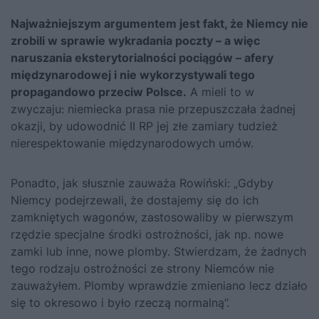
Najważniejszym argumentem jest fakt, że Niemcy nie
zrobili w sprawie wykradania poczty – a więc
naruszania eksterytorialności pociągów – afery
międzynarodowej i nie wykorzystywali tego
propagandowo przeciw Polsce.
A mieli to w
zwyczaju: niemiecka prasa nie przepuszczała żadnej
okazji, by udowodnić II RP jej złe zamiary tudzież
nierespektowanie międzynarodowych umów.
Ponadto, jak słusznie zauważa Rowiński: „Gdyby
Niemcy podejrzewali, że dostajemy się do ich
zamkniętych wagonów, zastosowaliby w pierwszym
rzędzie specjalne środki ostrożności, jak np. nowe
zamki lub inne, nowe plomby. Stwierdzam, że żadnych
tego rodzaju ostrożności ze strony Niemców nie
zauważyłem. Plomby wprawdzie zmieniano lecz działo
się to okresowo i było rzeczą normalną”.