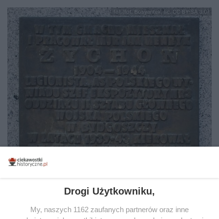
fot.(fot. Bosyantek, lic. CC BY-SA 3.0)
Drogi Użytkowniku,
My, naszych 1162 zaufanych partnerów oraz inne