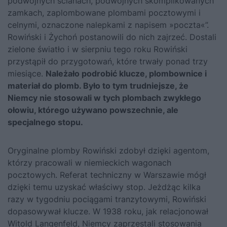
podwójnych ścianach, podwójnych skomplikowanych
zamkach, zaplombowane plombami pocztowymi i
celnymi, oznaczone nalepkami z napisem »poczta«”.
Rowiński i Żychoń postanowili do nich zajrzeć. Dostali
zielone światło i w sierpniu tego roku Rowiński
przystąpił do przygotowań, które trwały ponad trzy
miesiące.
Należało podrobić klucze, plombownice i
materiał do plomb. Było to tym trudniejsze, że
Niemcy nie stosowali w tych plombach zwykłego
ołowiu, którego używano powszechnie, ale
specjalnego stopu.
Oryginalne plomby Rowiński zdobył dzięki agentom,
którzy pracowali w niemieckich wagonach
pocztowych. Referat techniczny w Warszawie mógł
dzięki temu uzyskać właściwy stop. Jeżdżąc kilka
razy w tygodniu pociągami tranzytowymi, Rowiński
dopasowywał klucze. W 1938 roku, jak relacjonował
Witold Langenfeld, Niemcy zaprzestali stosowania