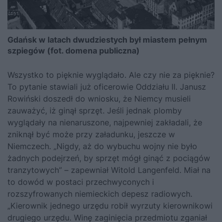
Gdańsk w latach dwudziestych był miastem pełnym
szpiegów (fot. domena publiczna)
Wszystko to pięknie wyglądało. Ale czy nie za pięknie?
To pytanie stawiali już oficerowie Oddziału II. Janusz
Rowiński doszedł do wniosku, że Niemcy musieli
zauważyć, iż ginął sprzęt. Jeśli jednak plomby
wyglądały na nienaruszone, najpewniej zakładali, że
zniknął być może przy załadunku, jeszcze w
Niemczech. „Nigdy, aż do wybuchu wojny nie było
żadnych podejrzeń, by sprzęt mógł ginąć z pociągów
tranzytowych” – zapewniał Witold Langenfeld. Miał na
to dowód w postaci przechwyconych i
rozszyfrowanych niemieckich depesz radiowych.
„Kierownik jednego urzędu robił wyrzuty kierownikowi
drugiego urzędu. Winę zaginięcia przedmiotu zganiał