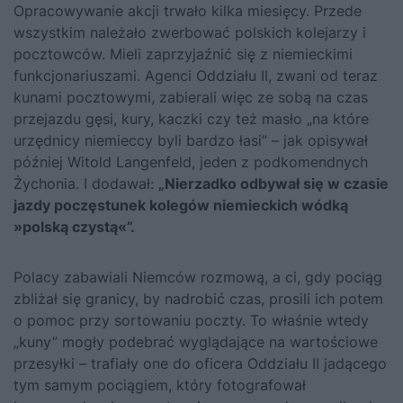
Opracowywanie akcji trwało kilka miesięcy. Przede
wszystkim należało zwerbować polskich kolejarzy i
pocztowców. Mieli zaprzyjaźnić się z niemieckimi
funkcjonariuszami. Agenci Oddziału II, zwani od teraz
kunami pocztowymi, zabierali więc ze sobą na czas
przejazdu gęsi, kury, kaczki czy też masło „na które
urzędnicy niemieccy byli bardzo łasi” – jak opisywał
później Witold Langenfeld, jeden z podkomendnych
Żychonia. I dodawał:
„Nierzadko odbywał się w czasie
jazdy poczęstunek kolegów niemieckich wódką
»polską czystą«”.
Polacy zabawiali Niemców rozmową, a ci, gdy pociąg
zbliżał się granicy, by nadrobić czas, prosili ich potem
o pomoc przy sortowaniu poczty. To właśnie wtedy
„kuny” mogły podebrać wyglądające na wartościowe
przesyłki – trafiały one do oficera Oddziału II jadącego
tym samym pociągiem, który fotografował