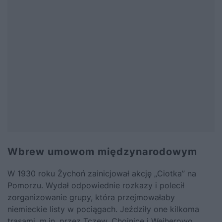
Wbrew umowom międzynarodowym
W 1930 roku Żychoń zainicjował akcję „Ciotka” na
Pomorzu. Wydał odpowiednie rozkazy i polecił
zorganizowanie grupy, która przejmowałaby
niemieckie listy w pociągach. Jeździły one kilkoma
trasami, m.in. przez Tczew, Chojnice i Wejherowo.