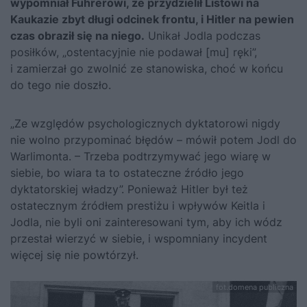
wypomniał Führerowi, że przydzielił Listowi na
Kaukazie zbyt długi odcinek frontu, i Hitler na pewien
czas obraził się na niego.
Unikał Jodla podczas
posiłków, „ostentacyjnie nie podawał [mu] ręki”,
i zamierzał go zwolnić ze stanowiska, choć w końcu
do tego nie doszło.
„Ze względów psychologicznych dyktatorowi nigdy
nie wolno przypominać błędów – mówił potem Jodl do
Warlimonta. – Trzeba podtrzymywać jego wiarę w
siebie, bo wiara ta to ostateczne źródło jego
dyktatorskiej władzy”. Ponieważ Hitler był też
ostatecznym źródłem prestiżu i wpływów Keitla i
Jodla, nie byli oni zainteresowani tym, aby ich wódz
przestał wierzyć w siebie, i wspomniany incydent
więcej się nie powtórzył.
fot.domena publiczna