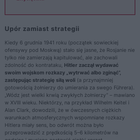
Upór zamiast strategii
Kiedy 6 grudnia 1941 roku (początek sowieckiej
ofensywy pod Moskwą) stało się jasne, że Rosjanie nie
tylko nie zamierzają kapitulować, ale zachowali
zdolność do kontrataku,
Hitler zaczął wydawać
swoim wojskom rozkazy „wytrwać albo zginąć”,
zastępując strategię siłą woli
(a przynajmniej
gotowością żołnierzy do umierania za swego Führera).
„Wódz jest wielki krwią zwykłych żołnierzy” – mawiano
w XVIII wieku. Niektórzy, na przykład Wilhelm Keitel i
Alan Clark, dowodzili, że w ówczesnych ciężkich
warunkach atmosferycznych wspomniane rozkazy
Hitlera miały sens, bo odwrót można było
przeprowadzić z prędkością 5–6 kilometrów na
godzinę i musiano zostawić ciężki sprzęt.