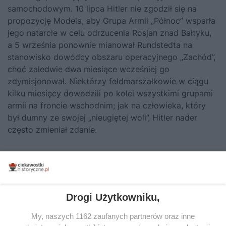
samochodowym. 10 lipca Hitler nie zgodził się na
propozycję Modela, aby Grupa Armii „Północ” wsparła
jego natarcie w celu odrzucenia Rosjan znad Bałtyku,
a 5 września ponownie mianował Rundstedta na
stanowisko dowódcy obszaru operacyjnego „Zachód”,
choć zaledwie dwa miesiące wcześniej go
zdymisjonował. Niektórzy feldmarszałkowie w ciągu
kilku miesięcy dowodzili po kolei wszystkimi grupami
armii na froncie wschodnim; jak na człowieka, który
był dumny ze swojej „nieugiętej woli”, Hitler nader
często zmieniał zdanie.
Źródło:
Tekst stanowi fragment książki Andrew Robertsa
Drogi Użytkowniku,
„Wicher wojny. Militarna historia II wojny światowej”
(Znak Horyzont 2025).
My, naszych 1162 zaufanych partnerów oraz inne