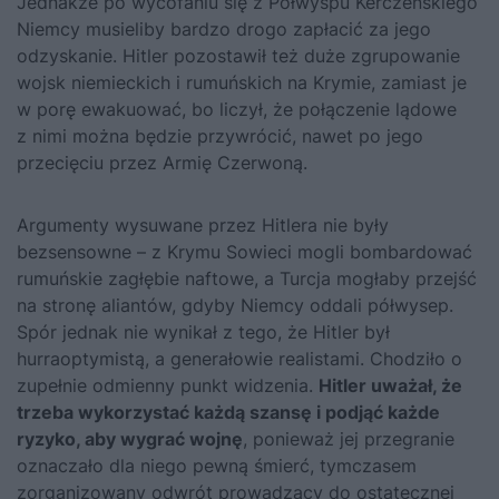
Jednakże po wycofaniu się z Półwyspu Kerczeńskiego
Niemcy musieliby bardzo drogo zapłacić za jego
odzyskanie. Hitler pozostawił też duże zgrupowanie
wojsk niemieckich i rumuńskich na Krymie, zamiast je
w porę ewakuować, bo liczył, że połączenie lądowe
z nimi można będzie przywrócić, nawet po jego
przecięciu przez Armię Czerwoną.
Argumenty wysuwane przez Hitlera nie były
bezsensowne – z Krymu Sowieci mogli bombardować
rumuńskie zagłębie naftowe, a Turcja mogłaby przejść
na stronę aliantów, gdyby Niemcy oddali półwysep.
Spór jednak nie wynikał z tego, że Hitler był
hurraoptymistą, a generałowie realistami. Chodziło o
zupełnie odmienny punkt widzenia.
Hitler uważał, że
trzeba wykorzystać każdą szansę i podjąć każde
ryzyko, aby wygrać wojnę
, ponieważ jej przegranie
oznaczało dla niego pewną śmierć, tymczasem
zorganizowany odwrót prowadzący do ostatecznej