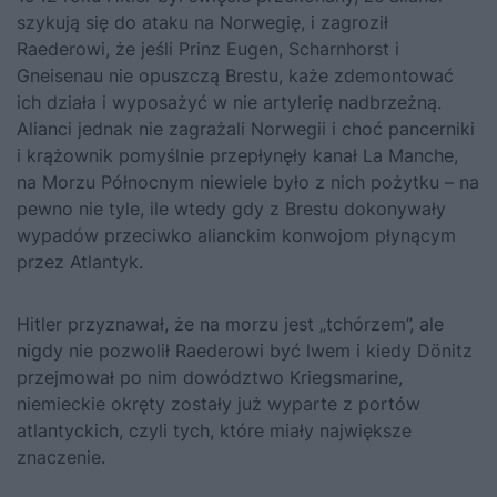
szykują się do ataku na Norwegię, i zagroził
Raederowi, że jeśli Prinz Eugen, Scharnhorst i
Gneisenau nie opuszczą Brestu, każe zdemontować
ich działa i wyposażyć w nie artylerię nadbrzeżną.
Alianci jednak nie zagrażali Norwegii i choć pancerniki
i krążownik pomyślnie przepłynęły kanał La Manche,
na Morzu Północnym niewiele było z nich pożytku – na
pewno nie tyle, ile wtedy gdy z Brestu dokonywały
wypadów przeciwko alianckim konwojom płynącym
przez Atlantyk.
Hitler przyznawał, że na morzu jest „tchórzem”, ale
nigdy nie pozwolił Raederowi być lwem i kiedy
Dönitz
przejmował po nim dowództwo Kriegsmarine,
niemieckie okręty zostały już wyparte z portów
atlantyckich, czyli tych, które miały największe
znaczenie.