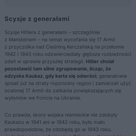
Scysje z generałami
Scysje Hitlera z generałami – szczególnie
z Mansteinem – na temat wycofania się 17 Armii
z przyczółka nad Cieśniną Kerczeńską na przełomie
1942 i 1943 roku odzwierciedlały głębsze rozbieżności
zdań w sprawie przyszłej strategii.
Hitler chciał
pozostawić tam silne zgrupowanie, licząc, że
odzyska Kaukaz, gdy karta się odwróci
; generałowie
spisali już na straty roponośny region i zamierzali użyć
ocalonej 17 Armii do zatkania powiększających się
wyłomów we froncie na Ukrainie.
Co prawda, skoro wojska niemieckie nie zdobyły
Kaukazu w 1941 ani w 1942 roku, było mało
prawdopodobne, że zdobędą go w 1943 roku.