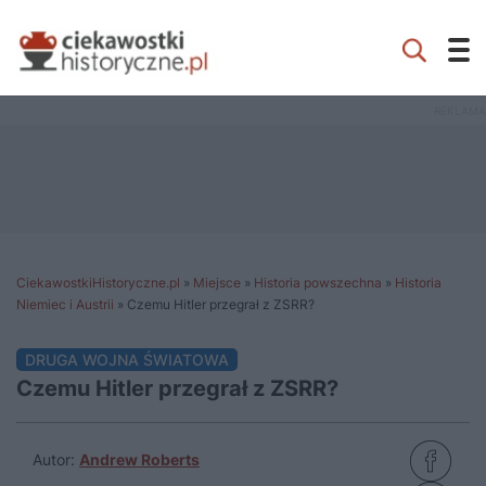
CiekawostkiHistoryczne.pl
»
Miejsce
»
Historia powszechna
»
Historia
Niemiec i Austrii
»
Czemu Hitler przegrał z ZSRR?
DRUGA WOJNA ŚWIATOWA
Czemu Hitler przegrał z ZSRR?
Autor:
Andrew Roberts