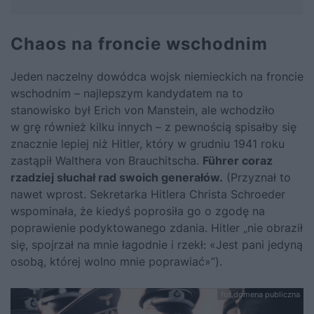
Chaos na froncie wschodnim
Jeden naczelny dowódca wojsk niemieckich na froncie
wschodnim – najlepszym kandydatem na to
stanowisko był Erich von Manstein, ale wchodziło
w grę również kilku innych – z pewnością spisałby się
znacznie lepiej niż
Hitler
, który w grudniu 1941 roku
zastąpił Walthera von Brauchitscha.
Führer coraz
rzadziej słuchał rad swoich generałów.
(Przyznał to
nawet wprost. Sekretarka Hitlera Christa Schroeder
wspominała, że kiedyś poprosiła go o zgodę na
poprawienie podyktowanego zdania. Hitler „nie obraził
się, spojrzał na mnie łagodnie i rzekł: «Jest pani jedyną
osobą, której wolno mnie poprawiać»”).
fot.domena publiczna