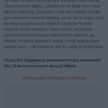
nie mieli żadnych oporów, aby wytykać
Churchillowi
i
Rooseveltowi
błędy, i odwrotnie. W 1943 roku Hitler
odłożył operację „Zitadelle” o sto dni, między innymi
pod wpływem obietnic Speera, że do lipca rozpocznie
się masowa produkcja nowych czołgów Panther.
Zupełna utrata elementu zaskoczenia, wcześniej
najsilniejszej broni wojsk niemieckich, okazała się
fatalna. Rosjanie wiedzieli, gdzie i mniej więcej kiedy
nastąpi atak, i odpowiednio się do niego przygotowali.
Czytaj też:
Najgłupszy dowódca II wojny światowej?
Oto 10 bezsensownych decyzji Hitlera