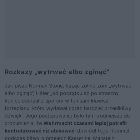
Rozkazy „wytrwać albo zginąć”
Jak pisze Norman Stone, każąc żołnierzom „wytrwać
albo zginąć”, Hitler „od początku aż po straszny
koniec uderzał z uporem w ten sam klawisz
fortepianu, który wydawał coraz bardziej przenikliwy
dźwięk”. Jego postępowanie było tym trudniejsze do
zrozumienia, że
Wehrmacht czasami lepiej potrafił
kontratakować niż atakować
; dowiódł tego
Rommel
podczas bitwy o przełęcz Kasserine, Manstein