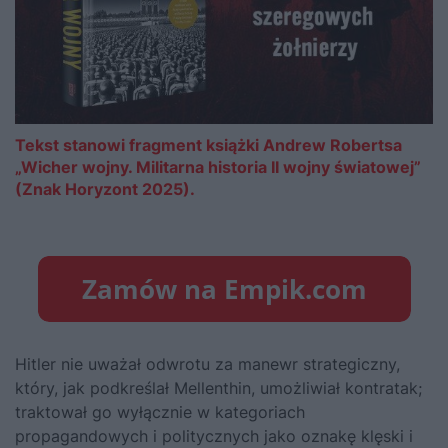
Tekst stanowi fragment książki Andrew Robertsa
„Wicher wojny. Militarna historia II wojny światowej”
(Znak Horyzont 2025).
Hitler nie uważał odwrotu za manewr strategiczny,
który, jak podkreślał Mellenthin, umożliwiał kontratak;
traktował go wyłącznie w kategoriach
propagandowych i politycznych jako oznakę klęski i