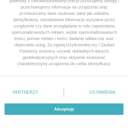
podmioty z ciekawostkihistoryczne.pl uzyskujemy dostęp i
przechowujemy informacje na urządzeniu oraz
przetwarzamy dane osobowe, takie jak unikalne
identyfikatory, standardowe informacje wysyłane przez
urządzenie czy dane przeglądania w celu zapewniania
spersonalizowanych reklam, wybór spersonalizowanych
treści, pomiar reklam i treści, badanie odbiorców oraz
ulepszanie usług. Za zgodą Użytkownika my i Zaufani
Partnerzy możemy używać dokładnych danych
geolokalizacyjnych oraz aktywnie skanować
charakterystykę urządzenia do celów identyfikacji.
Ponieważ cenimy Twoją prywatność, prosimy o zgodę na
korzystanie z tych technologii poprzez kliknięcie
„Akceptuję”. Zgoda jest dobrowolna i zawsze możesz ją
zmienić/wycofać klikając przycisk ustawień prywatności
PARTNERZY
USTAWIENIA
znajdujący się w lewym dolnym rogu strony
. Niektóre
rodzaje przetwarzania danych nie wymagają zgody
Zdj. otwierające tekst: The History Department of the
użytkownika, ale masz prawo sprzeciwić się takiemu
United States Military Academy/domena publiczna;
Akceptuję
przetwarzaniu. Preferencje będą miały zastosowania tylko
U.S. National Archives and Records
na tej witrynie.
Administration/domena publiczna; National Archives at