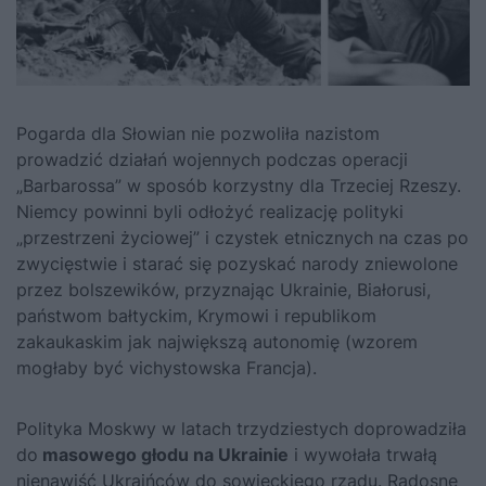
Pogarda dla Słowian nie pozwoliła nazistom
prowadzić działań wojennych podczas operacji
„Barbarossa” w sposób korzystny dla Trzeciej Rzeszy.
Niemcy powinni byli odłożyć realizację polityki
„przestrzeni życiowej” i czystek etnicznych na czas po
zwycięstwie i starać się pozyskać narody zniewolone
przez bolszewików, przyznając Ukrainie, Białorusi,
państwom bałtyckim, Krymowi i republikom
zakaukaskim jak największą autonomię (wzorem
mogłaby być vichystowska Francja).
Polityka Moskwy w latach trzydziestych doprowadziła
do
masowego głodu na Ukrainie
i wywołała trwałą
nienawiść Ukraińców do sowieckiego rządu. Radosne