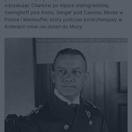
odzyskując Charków po klęsce stalingradzkiej,
Vietinghoff pod Anzio, Senger pod Cassino, Model w
Polsce i Manteuffel, który podczas kontrofensywy w
Ardenach omal nie dotarł do Mozy.
fot.Bundesarchiv, Bild 146-1987-080-30A / CC-BY-SA 3.0