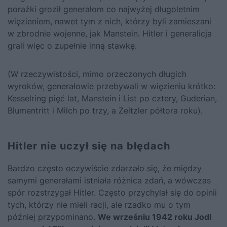
porażki groził generałom co najwyżej długoletnim
więzieniem, nawet tym z nich, którzy byli zamieszani
w zbrodnie wojenne, jak Manstein. Hitler i generalicja
grali więc o zupełnie inną stawkę.
(W rzeczywistości, mimo orzeczonych długich
wyroków, generałowie przebywali w więzieniu krótko:
Kesselring pięć lat, Manstein i List po cztery, Guderian,
Blumentritt i Milch po trzy, a Zeitzler półtora roku).
Hitler nie uczył się na błędach
Bardzo często oczywiście zdarzało się, że między
samymi generałami istniała różnica zdań, a wówczas
spór rozstrzygał Hitler. Często przychylał się do opinii
tych, którzy nie mieli racji, ale rzadko mu o tym
później przypominano.
We wrześniu 1942 roku Jodl