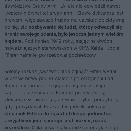
dowództwo Grupy Armii „A”, ale nie odwiedził nawet
kwatery głównej tej grupy armii. Słowo dyktatora jest
prawem, więc zawsze trudno mu uzyskać obiektywną
opinię, ale
pozbywanie się ludzi, którzy odważyli się
bronić swojego zdania, było jeszcze jednym wielkim
błędem.
Pod koniec 1942 roku, mając na dwóch
najważniejszych stanowiskach w OKW Keitla i Jodla,
Führer najmniej potrzebował pochlebców.
Kolejny rozkaz „wytrwać albo zginąć” Hitler wydał
w czasie bitwy pod El Alamein po otrzymaniu od
Rommla informacji, że jego czołgi nie zdołają
zapobiec przełamaniu. Rommel praktycznie go
zlekceważył, uważając, że Führer był niepoczytalny,
gdy go wydawał. Rozkaz ten jednak pokazuje
stosunek Hitlera do życia ludzkiego: jednostka,
z wyjątkiem jego samego, jest niczym, naród
wszystkim.
Cała bitwa stalingradzka toczyła się pod