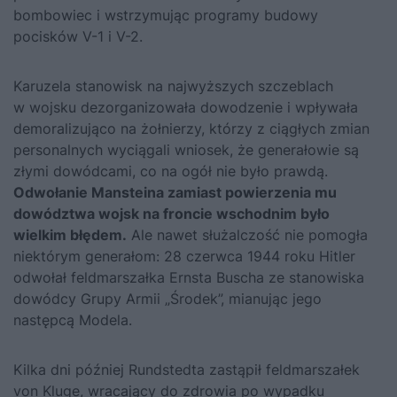
bombowiec i wstrzymując programy budowy
pocisków V-1 i V-2.
Karuzela stanowisk na najwyższych szczeblach
w wojsku dezorganizowała dowodzenie i wpływała
demoralizująco na żołnierzy, którzy z ciągłych zmian
personalnych wyciągali wniosek, że generałowie są
złymi dowódcami, co na ogół nie było prawdą.
Odwołanie Mansteina zamiast powierzenia mu
dowództwa wojsk na froncie wschodnim było
wielkim błędem.
Ale nawet służalczość nie pomogła
niektórym generałom: 28 czerwca 1944 roku Hitler
odwołał feldmarszałka Ernsta Buscha ze stanowiska
dowódcy Grupy Armii „Środek”, mianując jego
następcą Modela.
Kilka dni później Rundstedta zastąpił feldmarszałek
von Kluge, wracający do zdrowia po wypadku