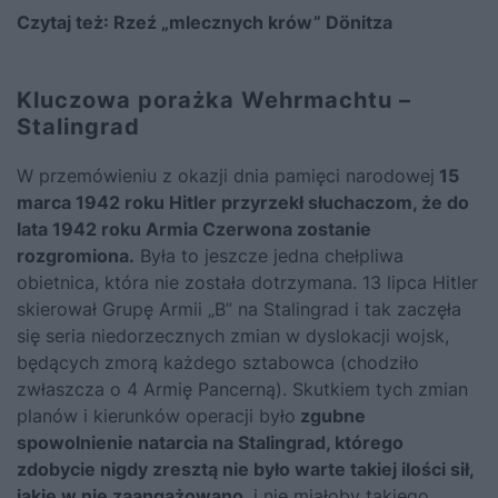
Czytaj też:
Rzeź „mlecznych krów” Dönitza
Kluczowa porażka Wehrmachtu –
Stalingrad
W przemówieniu z okazji dnia pamięci narodowej
15
marca 1942 roku Hitler przyrzekł słuchaczom, że do
lata 1942 roku Armia Czerwona zostanie
rozgromiona.
Była to jeszcze jedna chełpliwa
obietnica, która nie została dotrzymana. 13 lipca Hitler
skierował Grupę Armii „B” na Stalingrad i tak zaczęła
się seria niedorzecznych zmian w dyslokacji wojsk,
będących zmorą każdego sztabowca (chodziło
zwłaszcza o 4 Armię Pancerną). Skutkiem tych zmian
planów i kierunków operacji było
zgubne
spowolnienie natarcia na Stalingrad, którego
zdobycie nigdy zresztą nie było warte takiej ilości sił,
jakie w nie zaangażowano
, i nie miałoby takiego