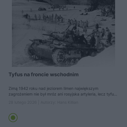
Tyfus na froncie wschodnim
Zimą 1942 roku nad jeziorem Ilmen największym
zagrożeniem nie był mróz ani rosyjska artyleria, lecz tyfus
plamisty. W szpitalach...
28 lutego 2026 | Autorzy:
Hans Killian