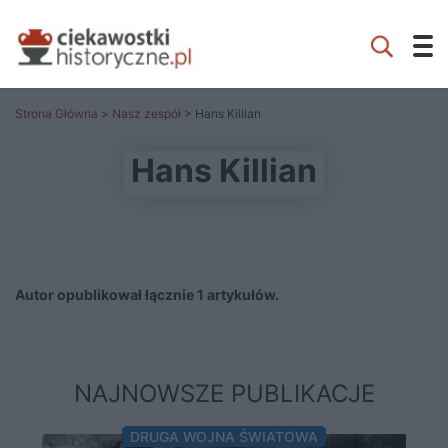
Strona Główna
>
Nasz zespół
> Hans Killian
Hans Killian
Autor opublikował łącznie 1 artykułów.
NAJNOWSZE PUBLIKACJE
DRUGA WOJNA ŚWIATOWA