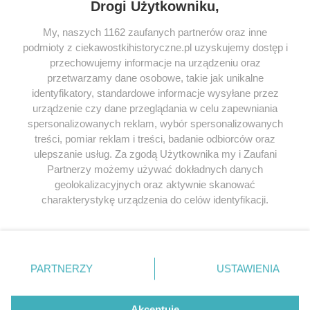
Drogi Użytkowniku,
My, naszych 1162 zaufanych partnerów oraz inne
podmioty z ciekawostkihistoryczne.pl uzyskujemy dostęp i
SERWIS
przechowujemy informacje na urządzeniu oraz
przetwarzamy dane osobowe, takie jak unikalne
SPOŁECZNOŚĆ
identyfikatory, standardowe informacje wysyłane przez
WSPÓŁPRACA
urządzenie czy dane przeglądania w celu zapewniania
spersonalizowanych reklam, wybór spersonalizowanych
KONTAKT
treści, pomiar reklam i treści, badanie odbiorców oraz
ulepszanie usług. Za zgodą Użytkownika my i Zaufani
Partnerzy możemy używać dokładnych danych
geolokalizacyjnych oraz aktywnie skanować
ODWIEDŹ RÓWNIEŻ:
charakterystykę urządzenia do celów identyfikacji.
Ponieważ cenimy Twoją prywatność, prosimy o zgodę na
korzystanie z tych technologii poprzez kliknięcie
„Akceptuję”. Zgoda jest dobrowolna i zawsze możesz ją
zmienić/wycofać klikając przycisk ustawień prywatności
PARTNERZY
USTAWIENIA
znajdujący się w lewym dolnym rogu strony
. Niektóre
Lubimyczytac.pl • Największy serwis o
książkach
Twojahistoria.pl • Historia jakiej nie znasz
rodzaje przetwarzania danych nie wymagają zgody
użytkownika, ale masz prawo sprzeciwić się takiemu
Akceptuję