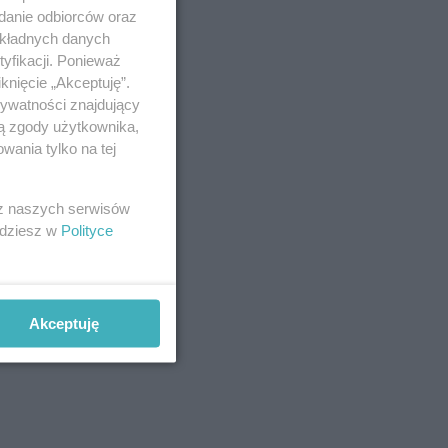
adanie odbiorców oraz
okładnych danych
yfikacji. Ponieważ
ca
knięcie „Akceptuję”.
yzn z
rywatności znajdujący
żu
ją zgody użytkownika,
lem
wania tylko na tej
 z naszych serwisów
jdziesz w
Polityce
opór. W
Akceptuję