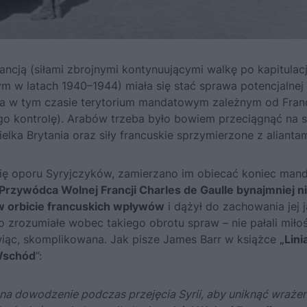
cją (siłami zbrojnymi kontynuującymi walkę po kapitulacj
m w latach 1940–1944) miała się stać sprawa potencjalnej
yła w tym czasie terytorium mandatowym zależnym od Franc
go kontrolę). Arabów trzeba było bowiem przeciągnąć na s
elka Brytania oraz siły francuskie sprzymierzone z aliantam
ię oporu Syryjczyków, zamierzano im obiecać koniec mand
Przywódca Wolnej Francji Charles de Gaulle bynajmniej n
 w orbicie francuskich wpływów
i dążył do zachowania jej 
 zrozumiałe wobec takiego obrotu spraw – nie pałali miło
wiąc, skomplikowana. Jak pisze James Barr w książce
„Lini
 Wschód
”:
 na dowodzenie podczas przejęcia Syrii, aby uniknąć wrażen