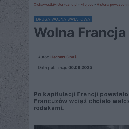
CiekawostkiHistoryczne.pl
»
Miejsce
»
Historia powszechn
DRUGA WOJNA ŚWIATOWA
Wolna Francja
Autor:
Herbert Gnaś
Data publikacji:
06.06.2025
Po kapitulacji Francji powstał
Francuzów wciąż chciało walczy
rodakami.