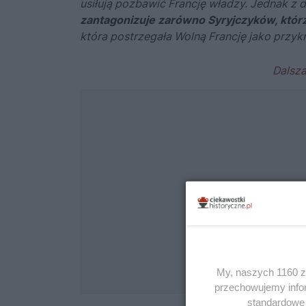
usiłują pozbawić Francję władzy. Jednak z 
zantagonizuje zarówno Syryjczyków, którzy c
która postrzegała Wolną Francję jako przykry
My, naszych 1160 za
przechowujemy infor
standardowe 