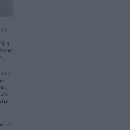
i) a
ji, a
tronę
i.
atu i
ie
jako
ścią
a na
ia, że