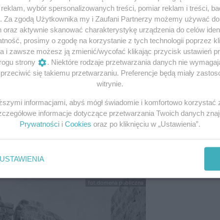
eklam, wybór spersonalizowanych treści, pomiar reklam i treści, b
g. Za zgodą Użytkownika my i Zaufani Partnerzy możemy używać d
h oraz aktywnie skanować charakterystykę urządzenia do celów ident
ich wojsk. James Barr relacjonuje: „Tuż po świcie 8 czerw
ność, prosimy o zgodę na korzystanie z tych technologii poprzez kli
obrze uzbrojonych brytyjskich Commando – pięciuset mężcz
a i zawsze możesz ją zmienić/wycofać klikając przycisk ustawień p
 – wylądowały na wybrzeżu południowego Libanu
,
w pobli
rogu strony
. Niektóre rodzaje przetwarzania danych nie wymaga
„Force Z” – była częścią większej operacji „Exporter”. Ce
rzeciwić się takiemu przetwarzaniu. Preferencje będą miały zastoso
ostu do przybycia Australijczyków
(stanowili oni trzon sił
witrynie.
).
iższymi informacjami, abyś mógł świadomie i komfortowo korzystać
Szczegółowe informacje dotyczące przetwarzania Twoich danych zna
zystko poszło jednak po myśli sprzymierzonych. Jeden z
Prywatności
i
Cookies
oraz po kliknięciu w „Ustawienia”.
ał się pod ostrzał. Zresztą generalnie natrafiono na silny 
b zostało rannych. Ostatecznie jednak się udało. Do akcji
USTAWIENIA
fot.domena publiczna