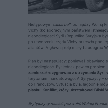
Nietypowym
casus belli
pomiędzy Wolną Fran
Vichy (kolaboracyjnym państwem istniejący
niepodległości Syrii (Republika Syryjska b
po utworzeniu rządu Vichy przeszła pod je
aliantów. A główną rolę miały tu odegrać Wi
Plan był następujący: ponieważ obawiano s
niepodległość. Był jednak pewien problem.
zamierzał rezygnować z utrzymania Syrii
terytorium mandatowego. A Syryjczycy – co
do Francuzów. Sytuacja była, łagodnie mó
piasku. Konflikt, który ukształtował Bliski
Brytyjczycy musieli pozwolić Wolnej Francji