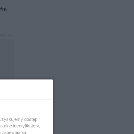
chy
,
 uzyskujemy dostęp i
alne identyfikatory,
u zapewniania