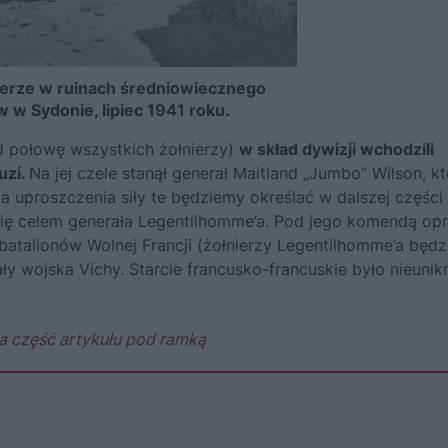
nierze w ruinach średniowiecznego
 w Sydonie, lipiec 1941 roku.
d połowę wszystkich żołnierzy)
w skład dywizji wchodzili
uzi.
Na jej czele stanął generał Maitland „Jumbo” Wilson, k
la uproszczenia siły te będziemy określać w dalszej części
 się celem generała Legentilhomme’a. Pod jego komendą op
 batalionów Wolnej Francji (żołnierzy Legentilhomme’a będ
y wojska Vichy. Starcie francusko-francuskie było nieunik
a część artykułu pod ramką