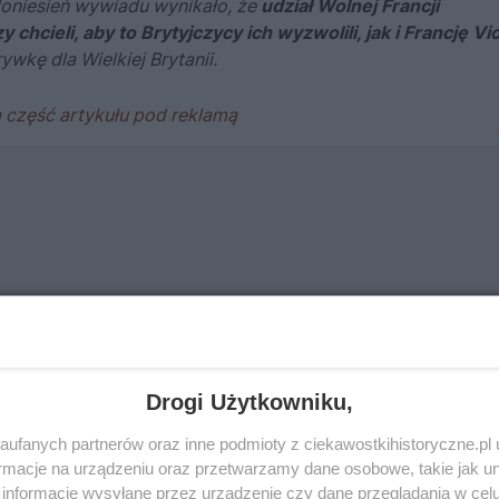
doniesień wywiadu wynikało, że
udział Wolnej Francji
hcieli, aby to Brytyjczycy ich wyzwolili, jak i Francję Vi
wkę dla Wielkiej Brytanii.
Drogi Użytkowniku,
ufanych partnerów oraz inne podmioty z ciekawostkihistoryczne.pl
macje na urządzeniu oraz przetwarzamy dane osobowe, takie jak unik
informacje wysyłane przez urządzenie czy dane przeglądania w cel