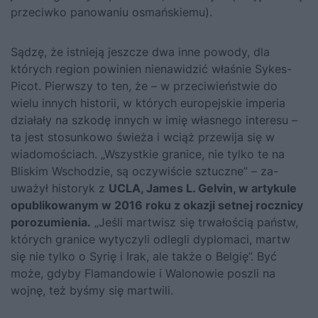
przeciwko panowaniu osmańskiemu).
Sądzę, że istnieją jeszcze dwa inne powody, dla
których region po­winien nienawidzić właśnie Sykes-
Picot. Pierwszy to ten, że – w przeciwieństwie do
wielu innych historii, w których europejskie imperia
działały na szkodę innych w imię własnego interesu –
ta jest stosunkowo świeża i wciąż przewija się w
wiadomościach. „Wszystkie grani­ce, nie tylko te na
Bliskim Wschodzie, są oczywiście sztuczne” – za­
uważył historyk z
UCLA, James L. Gelvin, w artykule
opublikowanym w 2016 roku z okazji setnej rocznicy
porozumienia.
„Jeśli martwisz się trwałością państw,
których granice wytyczyli odlegli dyplomaci, martw
się nie tylko o Syrię i Irak, ale także o Belgię”. Być
może, gdyby Flaman­dowie i Walonowie poszli na
wojnę, też byśmy się martwili.