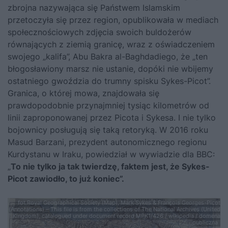
zbrojna nazywająca się Państwem Islamskim
przetoczyła się przez region, opublikowała w mediach
społecz­nościowych zdjęcia swoich buldożerów
równających z ziemią granicę, wraz z oświadczeniem
swojego „kalifa”, Abu Bakra al-Baghdadiego, że „ten
błogosławiony marsz nie ustanie, dopóki nie wbijemy
ostatniego gwoździa do trumny spisku Sykes-Picot”.
Granica, o której mowa, znaj­dowała się
prawdopodobnie przynajmniej tysiąc kilometrów od
linii za­proponowanej przez Picota i Sykesa. I nie tylko
bojownicy posługują się taką retoryką. W 2016 roku
Masud Barzani, prezydent autonomiczne­go regionu
Kurdystanu w Iraku, powiedział w wywiadzie dla BBC:
„
To nie tylko ja tak twierdzę, faktem jest, że Sykes-
Picot zawiodło, to już koniec”.
fot.Royal Geographical Society (Map), Mark Sykes & François Georges-Picot
(Annotations) – This file is from the collections of The National Archives (United
Kingdom), catalogued under document record MPK1/426 / wikipedia / domena
publiczna