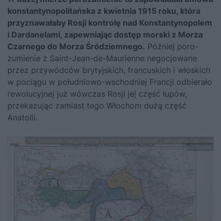
konstantynopolitańska z kwietnia 1915 roku, która
przyznawałaby Rosji kontrolę nad Konstantynopolem
i Dardanelami, zapewniając do­stęp morski z Morza
Czarnego do Morza Śródziemnego.
Później poro­
zumienie z Saint-Jean-de-Maurienne negocjowane
przez przywódców brytyjskich, francuskich i włoskich
w pociągu w południowo-wschod­niej Francji odbierało
rewolucyjnej już wówczas Rosji jej część łupów,
przekazując zamiast tego Włochom dużą część
Anatolii.
fot. Stanfords Geographical Establishment London / wikipedia / domena
publiczna