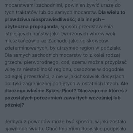
mocarstwami zachodnimi, powi­nien żywić urazę do
tych traktatów lub do samych mocarstw.
Dla wielu to
prawdziwa niesprawiedliwość; dla innych –
użyteczna propaganda,
sposób przedstawienia
istniejących państw jako tworzonych wbrew woli
mieszkańców oraz Zachodu jako spiskowców
zdeterminowanych, by utrzymać region w podziale.
Dla samych zachodnich mocarstw to z ko­lei rodzaj
grzechu pierworodnego, coś, czemu można przypisać
winę za niestabilność regionu, osadzone w dogodnie
odległej przeszłości, a nie w jakichkolwiek decyzjach
polityki zagranicznej podjętych w ostatnich latach.
Ale
dlaczego właśnie Sykes-Picot? Dlaczego nie któreś z
pozo­stałych porozumień zawartych wcześniej lub
później?
Jednym z powodów może być sposób, w jaki zostało
ujawnione świa­tu. Choć Imperium Rosyjskie podpisało