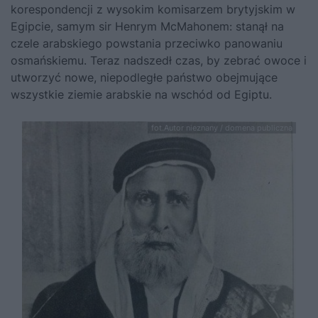
korespon­dencji z wysokim komisarzem brytyjskim w
Egipcie, samym sir Henrym McMahonem: stanął na
czele arabskiego powstania przeciwko pano­waniu
osmańskiemu. Teraz nadszedł czas, by zebrać owoce i
utworzyć nowe, niepodległe państwo obejmujące
wszystkie ziemie arabskie na wschód od Egiptu.
fot.Autor nieznany / domena publiczna