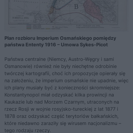
Plan rozbioru Imperium Osmańskiego pomiędzy
państwa Ententy 1916 – Umowa Sykes-Picot
Państwa centralne (Niemcy, Austro-Węgry i sami
Osmanowie) rów­nież nie były niechętne odrobinie
twórczej kartografii, choć ich propo­zycje opierały się
na założeniu, że imperium osmańskie nie upadnie, więc
ich plany musiały być z konieczności skromniejsze:
Konstantyno­pol miał odzyskać kilka prowincji na
Kaukazie lub nad Morzem Czar­nym, utraconych na
rzecz Rosji w wojnie rosyjsko-tureckiej z lat 1877 i
1878 oraz odzyskać część terytoriów bałkańskich,
które niedawno zaraziły się wirusem nacjonalizmu –
tego rodzaju rzeczy.