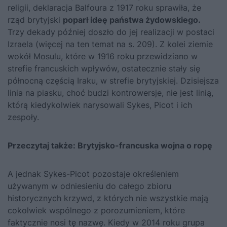
religii, deklara­cja Balfoura z 1917 roku sprawiła, że
rząd brytyjski
poparł ideę państwa żydowskiego.
Trzy dekady później doszło do jej realizacji w postaci
Izra­ela (więcej na ten temat na s. 209). Z kolei ziemie
wokół Mosulu, które w 1916 roku przewidziano w
strefie francuskich wpływów, ostatecznie stały się
północną częścią Iraku, w strefie brytyjskiej. Dzisiejsza
linia na piasku, choć budzi kontrowersje, nie jest linią,
którą kiedykolwiek narysowali Sykes, Picot i ich
zespoły.
Przeczytaj także:
Brytyjsko-francuska wojna o ropę
A jednak Sykes-Picot pozostaje określeniem
używanym w odnie­sieniu do całego zbioru
historycznych krzywd, z których nie wszystkie mają
cokolwiek wspólnego z porozumieniem, które
faktycznie nosi tę nazwę. Kiedy w 2014 roku grupa