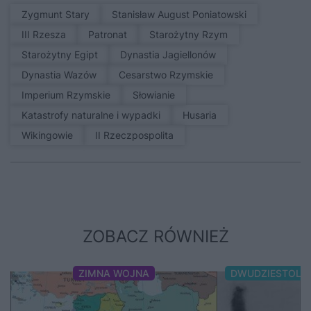
Zygmunt Stary
Stanisław August Poniatowski
III Rzesza
patronat
Starożytny Rzym
Starożytny Egipt
Dynastia Jagiellonów
Dynastia Wazów
Cesarstwo Rzymskie
Imperium Rzymskie
Słowianie
Katastrofy naturalne i wypadki
Husaria
Wikingowie
II Rzeczpospolita
ZOBACZ RÓWNIEŻ
ZIMNA WOJNA
DWUDZIESTOLE