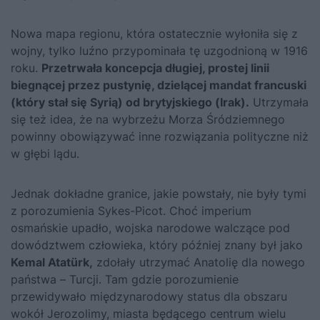
Nowa mapa regionu, która ostatecznie wyłoniła się z
wojny, tylko luźno przypominała tę uzgodnioną w 1916
roku.
Przetrwała koncepcja długiej, prostej linii
biegnącej przez pustynię, dzielącej mandat fran­cuski
(który stał się Syrią) od brytyjskiego (Irak).
Utrzymała
się też idea, że na wybrzeżu Morza Śródziemnego
powinny obowiązywać inne rozwiązania polityczne niż
w głębi lądu.
Jednak dokładne granice, jakie powstały, nie były tymi
z porozumie­nia Sykes-Picot. Choć imperium
osmańskie upadło, wojska narodowe walczące pod
dowództwem człowieka, który później znany był jako
Ke­mal Atatürk,
zdołały utrzymać Anatolię dla nowego
państwa – Turcji. Tam gdzie porozumienie
przewidywało międzynarodowy status dla ob­szaru
wokół Jerozolimy, miasta będącego centrum wielu