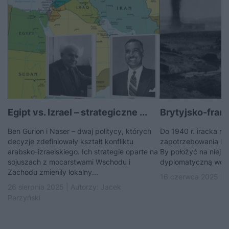
Egipt vs. Izrael – strategiczne ...
Brytyjsko-fran
Ben Gurion i Naser – dwaj politycy, których
Do 1940 r. iracka r
decyzje zdefiniowały kształt konfliktu
zapotrzebowania Br
arabsko-izraelskiego. Ich strategie oparte na
By położyć na niej rę
sojuszach z mocarstwami Wschodu i
dyplomatyczną wojn
Zachodu zmieniły lokalny...
16 czerwca 2025 | 
26 sierpnia 2025 | Autorzy:
Jacek
Perzyński