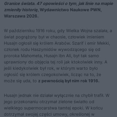
Granice świata. 47 opowieści o tym, jak linie na mapie
zmieniły historię
, Wydawnictwo Naukowe PWN,
Warszawa 2026.
W październiku 1916 roku, gdy Wielka Wojna szalała, a
świat pogrą­żony był w chaosie, człowiek imieniem
Husajn ogłosił się królem Ara­bów. Szarif i emir Mekki,
członek rodu Haszymidów wywodzącego się od
proroka Mahometa, Husajn ibn Ali, był tak samo
uprawniony do objęcia tej roli jak ktokolwiek inny. A
jeśli kiedykolwiek był rok, w któ­rym warto było
ogłosić się królem czegokolwiek, licząc na to, że
może się uda, to
z pewnością był nim rok 1916.
Husajn jednak nie działał wyłącznie na chybił trafił. W
jego prze­konaniu otrzymał zielone światło od
wielkiego supermocarstwa tamtej epoki. W końcu
dotrzymał swojej części umowy, określonej w