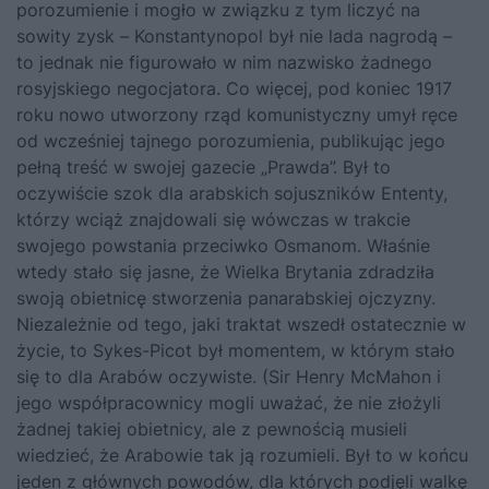
porozumienie i mogło w związ­ku z tym liczyć na
sowity zysk – Konstantynopol był nie lada nagro­dą –
to jednak nie figurowało w nim nazwisko żadnego
rosyjskiego negocjatora. Co więcej, pod koniec 1917
roku nowo utworzony rząd ko­munistyczny umył ręce
od wcześniej tajnego porozumienia, publikując jego
pełną treść w swojej gazecie „Prawda”. Był to
oczywiście szok dla arabskich sojuszników Ententy,
którzy wciąż znajdowali się wówczas w trakcie
swojego powstania przeciwko Osmanom. Właśnie
wtedy stało się jasne, że Wielka Brytania zdradziła
swoją obietnicę stworzenia pa­narabskiej ojczyzny.
Niezależnie od tego, jaki traktat wszedł ostatecznie w
życie, to Sykes-Picot był momentem, w którym stało
się to dla Arabów oczywiste. (Sir Henry McMahon i
jego współpracownicy mogli uważać, że nie złożyli
żadnej takiej obietnicy, ale z pewnością musieli
wiedzieć, że Arabowie tak ją rozumieli. Był to w końcu
jeden z głównych powo­dów, dla których podjęli walkę