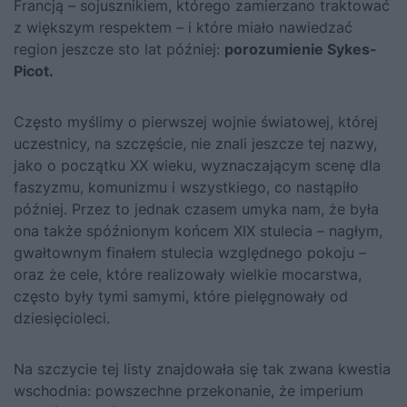
Francją – sojusznikiem, którego zamierzano traktować
z większym respektem – i które miało nawiedzać
region jeszcze sto lat później:
po­rozumienie Sykes-
Picot.
Często myślimy o pierwszej wojnie światowej, której
uczestnicy, na szczęście, nie znali jeszcze tej nazwy,
jako o początku XX wieku, wyzna­czającym scenę dla
faszyzmu, komunizmu i wszystkiego, co nastąpiło
później. Przez to jednak czasem umyka nam, że była
ona także spóź­nionym końcem XIX stulecia – nagłym,
gwałtownym finałem stulecia względnego pokoju –
oraz że cele, które realizowały wielkie mocarstwa,
często były tymi samymi, które pielęgnowały od
dziesięcioleci.
Na szczycie tej listy znajdowała się tak zwana kwestia
wschodnia: powszechne przekonanie, że imperium