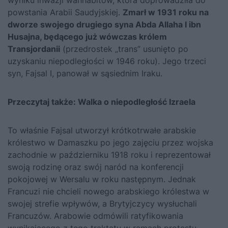
wyniku inwa­zji wahhabitów, która doprowadziła do
powstania Arabii Saudyjskiej.
Zmarł w 1931 roku na
dworze swojego drugiego syna Abda Allaha I ibn
Husajna, będącego już wówczas królem
Transjordanii
(przedrostek „trans” usunięto po
uzyskaniu niepodległości w 1946 roku). Jego trzeci
syn, Fajsal I, panował w sąsiednim Iraku.
Przeczytaj także:
Walka o niepodległość Izraela
To właśnie Fajsal utworzył krótkotrwałe arabskie
królestwo w Da­maszku po jego zajęciu przez wojska
zachodnie w październiku 1918 roku i reprezentował
swoją rodzinę oraz swój naród na konferen­cji
pokojowej w Wersalu w roku następnym. Jednak
Francuzi nie chcieli nowego arabskiego królestwa w
swojej strefie wpływów, a Brytyjczycy wysłuchali
Francuzów. Arabowie odmówili ratyfikowania