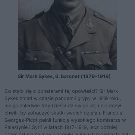
Sir Mark Sykes, 6. baronet (1879-1919)
Co stało się z bohaterami tej opowieści? Sir Mark
Sykes zmarł w cza­sie pandemii grypy w 1919 roku,
mając zaledwie trzydzieści dziewięć lat, i nie dożył
chwili, by zobaczyć skutki swoich działań. François
Georges-Picot pełnił funkcję wysokiego komisarza w
Palestynie i Syrii w latach 1917–1919, lecz później
przeniósł się na inne placówki w in­nych regionach; żył