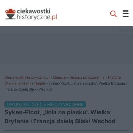
CiekawostkiHistoryczne.pl
»
Miejsce
»
Historia powszechna
»
Historia
Wielkiej Brytanii i Irlandii
»
Sykes-Picot, „linia na piasku”. Wielka Brytania i
Francja dzielą Bliski Wschód
DWUDZIESTOLECIE MIĘDZYWOJENNE
Sykes-Picot, „linia na piasku”. Wielka
Brytania i Francja dzielą Bliski Wschód