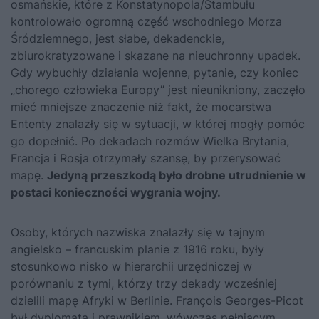
osmańskie, które z Konstatynopola/Stambułu
kontrolowało ogromną część wschodniego Morza
Śródziemnego, jest słabe, dekadenckie,
zbiurokratyzowane i skazane na nieuchronny upadek.
Gdy wybuchły działania wojenne, pytanie, czy koniec
„chorego człowieka Europy” jest nieunikniony, zaczęło
mieć mniejsze znaczenie niż fakt, że mocarstwa
Ententy znalazły się w sytu­acji, w której mogły pomóc
go dopełnić. Po dekadach rozmów Wielka Brytania,
Francja i Rosja otrzymały szansę, by przerysować
mapę.
Jedy­ną przeszkodą było drobne utrudnienie w
postaci konieczności wygra­nia wojny.
Osoby, których nazwiska znalazły się w tajnym
angielsko – francuskim planie z 1916 roku, były
stosunkowo nisko w hierarchii urzędniczej w
porównaniu z tymi, którzy trzy dekady wcześniej
dzielili mapę Afryki w Berlinie. François Georges-Picot
był dy­plomatą i prawnikiem, wówczas pełniącym