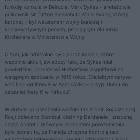
funkcję konsula w Bejru­cie. Mark Sykes – a właściwie
pułkownik sir Tatton Bienvenuto Mark Sykes, szósty
baronet – był weteranem wojny burskiej i
konserwatyw­nym posłem, pracującym dla lorda
Kitchenera w Ministerstwie Woj­ny.
O tym, jak arbitralne było porozumienie, które
wspólnie uknu­li, świadczy fakt, że Sykes miał
powiedzieć premierowi Herbertowi Asquithowi na
wstępnym spotkaniu w 1915 roku: „Chciałbym naryso­
wać linię od litery E w Acre (Akka – przyp. tłum.) do
ostatniej litery K w Kirkuku”.
W dużym uproszczeniu właśnie tak zrobił. Sojuszniczej
Rosji obie­cano Stambuł, cieśninę Dardanele i znaczną
część Anatolii. Głównym elementem porozumienia
było jednak to, że Francja otrzyma kontro­lę nad
wybrzeżem północnego Lewantu (dzisiejszy Liban i