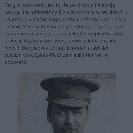
Drugim powodem jest to, że po prostu ma swoją
nazwę. Jak widzieli­śmy już wielokrotnie w tej historii –
od pokoju westfalskiego, przez kon­ferencję berlińską,
po linię Masona-Dixona – synekdocha, etykieta, pod
którą można zmieścić kilka dekad skomplikowanego
procesu dyploma­tycznego, pozwala łatwiej o nim
mówić. Brytyjczycy zdradzili swoich arabskich
sojuszników. Sykes-Picot zamieniło ten fakt w
opowieść.
fot.Autor nieznany / domena publiczna