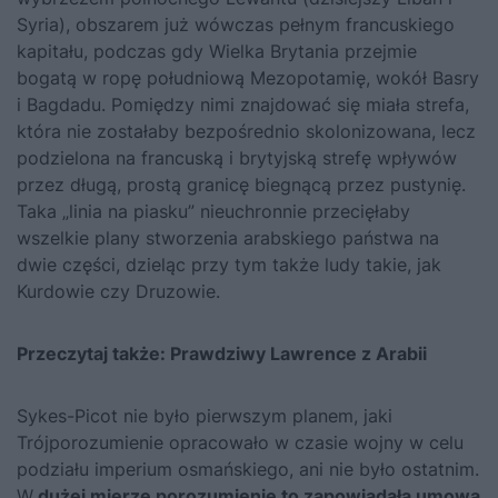
Syria), ob­szarem już wówczas pełnym francuskiego
kapitału, podczas gdy Wiel­ka Brytania przejmie
bogatą w ropę południową Mezopotamię, wokół Basry
i Bagdadu. Pomiędzy nimi znajdować się miała strefa,
która nie zostałaby bezpośrednio skolonizowana, lecz
podzielona na francuską i brytyjską strefę wpływów
przez długą, prostą granicę biegnącą przez pustynię.
Taka „linia na piasku” nieuchronnie przecięłaby
wszelkie pla­ny stworzenia arabskiego państwa na
dwie części, dzieląc przy tym tak­że ludy takie, jak
Kurdowie czy Druzowie.
Przeczytaj także:
Prawdziwy Lawrence z Arabii
Sykes-Picot nie było pierwszym planem, jaki
Trójporozumienie opracowało w czasie wojny w celu
podziału imperium osmańskiego, ani nie było ostatnim.
W
dużej mierze porozumienie to zapowiadała umo­wa