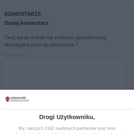
KOMENTARZE
Dodaj komentarz
Twój adres e-mail nie zostanie opublikowany.
Wymagane pola są oznaczone
*
KOMENTARZ
Drogi Użytkowniku,
NAZWA
*
My, naszych 1162 zaufanych partnerów oraz inne