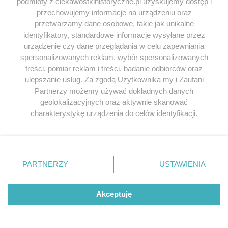
podmioty z ciekawostkihistoryczne.pl uzyskujemy dostęp i
przechowujemy informacje na urządzeniu oraz
przetwarzamy dane osobowe, takie jak unikalne
E-MAIL
*
identyfikatory, standardowe informacje wysyłane przez
urządzenie czy dane przeglądania w celu zapewniania
spersonalizowanych reklam, wybór spersonalizowanych
treści, pomiar reklam i treści, badanie odbiorców oraz
ulepszanie usług. Za zgodą Użytkownika my i Zaufani
Partnerzy możemy używać dokładnych danych
geolokalizacyjnych oraz aktywnie skanować
charakterystykę urządzenia do celów identyfikacji.
W tym momencie nie ma komentrzy.
Ponieważ cenimy Twoją prywatność, prosimy o zgodę na
korzystanie z tych technologii poprzez kliknięcie
„Akceptuję”. Zgoda jest dobrowolna i zawsze możesz ją
Jeśli chcesz zgłosić
literówkę lub błąd ortograficzny
zmienić/wycofać klikając przycisk ustawień prywatności
PARTNERZY
USTAWIENIA
kliknij TUTAJ
.
znajdujący się w lewym dolnym rogu strony
. Niektóre
rodzaje przetwarzania danych nie wymagają zgody
użytkownika, ale masz prawo sprzeciwić się takiemu
Akceptuję
Przeglądaj książki historyczne w
przetwarzaniu. Preferencje będą miały zastosowania tylko
najlepszych cenach
na tej witrynie.