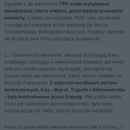
Zgodnie z jej warunkami
TPC miało wytypować
dwadzieścia cztery miejsca, gdzie będzie prowadzić
odwierty
, a także do listopada 1928 roku zbudować
rurociąg prowadzący przez pustynię do Morza
Śródziemnego. Następnie Irakijczycy mogliby zaprosić
do licytacji inne firmy planujące działalność.
(…) Cadman chciał odwlec decyzję dotyczącą trasy
przebiegu rurociągu o osiemnaście miesięcy, ale kiedy
odkryte źródło okazało się bogate, uniknięcie tej
kwestii stało się niemożliwe. Fakty mocno działały na
korzyść Francuzów.
Z czterech możliwych portów
terminalowych, trzy – Bejrut, Trypolis i Aleksandretta
– były kontrolowane przez Francję.
Wszystkie leżały
bliżej pól naftowych północnego Iraku, były więc
tańszą opcją niż Hajfa, jedyny brytyjski kandydat.
Francuzi podkreślali kwestie ekonomiczne ich trasy; z