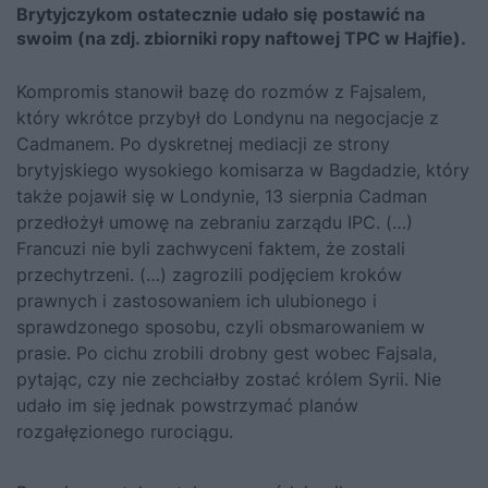
Brytyjczykom ostatecznie udało się postawić na
swoim (na zdj. zbiorniki ropy naftowej TPC w Hajfie).
Kompromis stanowił bazę do rozmów z Fajsalem,
który wkrótce przybył do Londynu na negocjacje z
Cadmanem. Po dyskretnej mediacji ze strony
brytyjskiego wysokiego komisarza w Bagdadzie, który
także pojawił się w Londynie, 13 sierpnia Cadman
przedłożył umowę na zebraniu zarządu IPC. (…)
Francuzi nie byli zachwyceni faktem, że zostali
przechytrzeni. (…) zagrozili podjęciem kroków
prawnych i zastosowaniem ich ulubionego i
sprawdzonego sposobu, czyli obsmarowaniem w
prasie. Po cichu zrobili drobny gest wobec Fajsala,
pytając, czy nie zechciałby zostać królem Syrii. Nie
udało im się jednak powstrzymać planów
rozgałęzionego rurociągu.