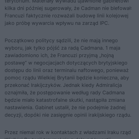
terytorium. Materiały wywiadu ujawnione gabinetowi
kilka dni później sugerowały, że Cadman nie blefował:
Francuzi faktycznie rozważali budowę linii kolejowej
jako próbę wywarcia wpływu na zarząd IPC.
Początkowo politycy sądzili, że nie mają innego
wyboru, jak tylko pójść za radą Cadmana. 1 maja
zawiadomiono ich, że Francuzi przyjmą „hojną
postawę” w negocjacjach dotyczących brytyjskiego
dostępu do linii oraz terminalu naftowego, ponieważ
pomoc rządu Wielkiej Brytanii będzie konieczna, aby
przekonać Irakijczyków. Jednak kiedy Admiralicja
oznajmiła, że postępowanie według rady Cadmana
będzie miało katastrofalne skutki, nastąpiła zmiana
nastawienia. Gabinet ustalił, że nie podejmie żadnej
decyzji, dopóki nie zasięgnie opinii irakijskiego rządu.
Przez niemal rok w kontaktach z władzami Iraku rząd