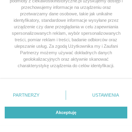
podmioty z ciekawostkihistoryczne.pl uzyskujemy dostęp i
Królewskiej Mości”. Byli jednak „zbyt uprzejmi, by
przechowujemy informacje na urządzeniu oraz
przyznać to na papierze”.
przetwarzamy dane osobowe, takie jak unikalne
identyfikatory, standardowe informacje wysyłane przez
urządzenie czy dane przeglądania w celu zapewniania
spersonalizowanych reklam, wybór spersonalizowanych
treści, pomiar reklam i treści, badanie odbiorców oraz
ulepszanie usług. Za zgodą Użytkownika my i Zaufani
Partnerzy możemy używać dokładnych danych
geolokalizacyjnych oraz aktywnie skanować
charakterystykę urządzenia do celów identyfikacji.
Ponieważ cenimy Twoją prywatność, prosimy o zgodę na
korzystanie z tych technologii poprzez kliknięcie
„Akceptuję”. Zgoda jest dobrowolna i zawsze możesz ją
zmienić/wycofać klikając przycisk ustawień prywatności
PARTNERZY
USTAWIENIA
znajdujący się w lewym dolnym rogu strony
. Niektóre
rodzaje przetwarzania danych nie wymagają zgody
użytkownika, ale masz prawo sprzeciwić się takiemu
Akceptuję
przetwarzaniu. Preferencje będą miały zastosowania tylko
na tej witrynie.