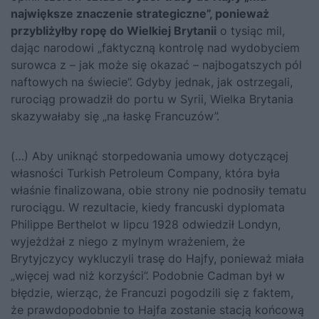
największe znaczenie strategiczne”, ponieważ
przybliżyłby ropę do Wielkiej Brytanii
o tysiąc mil,
dając narodowi „faktyczną kontrolę nad wydobyciem
surowca z – jak może się okazać – najbogatszych pól
naftowych na świecie”. Gdyby jednak, jak ostrzegali,
rurociąg prowadził do portu w Syrii, Wielka Brytania
skazywałaby się „na łaskę Francuzów”.
(…) Aby uniknąć storpedowania umowy dotyczącej
własności Turkish Petroleum Company, która była
właśnie finalizowana, obie strony nie podnosiły tematu
rurociągu. W rezultacie, kiedy francuski dyplomata
Philippe Berthelot w lipcu 1928 odwiedził Londyn,
wyjeżdżał z niego z mylnym wrażeniem, że
Brytyjczycy wykluczyli trasę do Hajfy, ponieważ miała
„więcej wad niż korzyści”. Podobnie Cadman był w
błędzie, wierząc, że Francuzi pogodzili się z faktem,
że prawdopodobnie to Hajfa zostanie stacją końcową