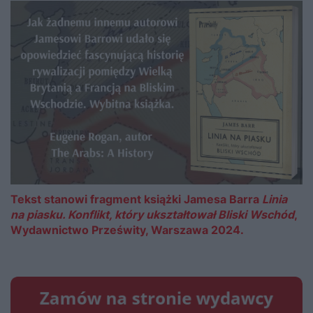
Tekst stanowi fragment książki Jamesa Barra
Linia
na piasku. Konflikt, który ukształtował Bliski Wschód
,
Wydawnictwo Prześwity, Warszawa 2024.