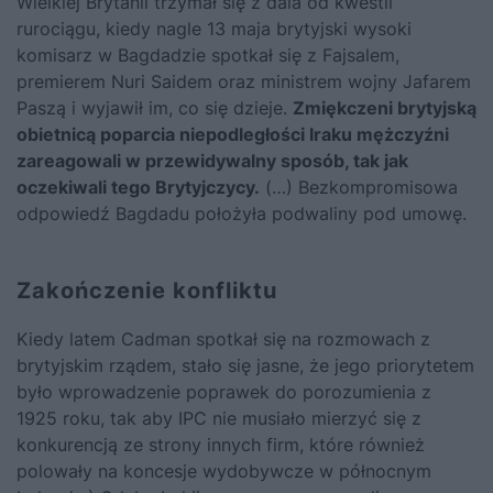
Wielkiej Brytanii trzymał się z dala od kwestii
rurociągu, kiedy nagle 13 maja brytyjski wysoki
komisarz w Bagdadzie spotkał się z Fajsalem,
premierem Nuri Saidem oraz ministrem wojny Jafarem
Paszą i wyjawił im, co się dzieje.
Zmiękczeni brytyjską
obietnicą poparcia niepodległości Iraku mężczyźni
zareagowali w przewidywalny sposób, tak jak
oczekiwali tego Brytyjczycy.
(…) Bezkompromisowa
odpowiedź Bagdadu położyła podwaliny pod umowę.
Zakończenie konfliktu
Kiedy latem Cadman spotkał się na rozmowach z
brytyjskim rządem, stało się jasne, że jego priorytetem
było wprowadzenie poprawek do porozumienia z
1925 roku, tak aby IPC nie musiało mierzyć się z
konkurencją ze strony innych firm, które również
polowały na koncesje wydobywcze w północnym