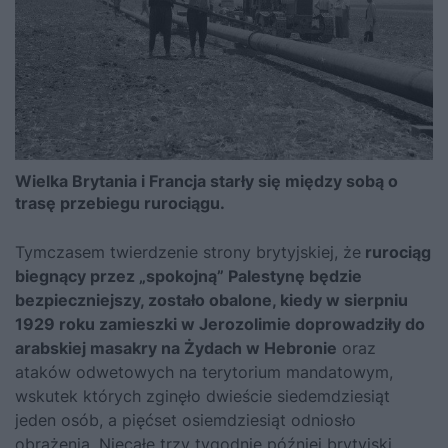
Wielka Brytania i Francja starły się między sobą o
trasę przebiegu rurociągu.
Tymczasem twierdzenie strony brytyjskiej, że
rurociąg
biegnący przez „spokojną” Palestynę będzie
bezpieczniejszy, zostało obalone, kiedy w sierpniu
1929 roku zamieszki w Jerozolimie doprowadziły do
arabskiej masakry na Żydach w Hebronie
oraz
ataków odwetowych na terytorium mandatowym,
wskutek których zginęło dwieście siedemdziesiąt
jeden osób, a pięćset osiemdziesiąt odniosło
obrażenia. Niecałe trzy tygodnie później brytyjski