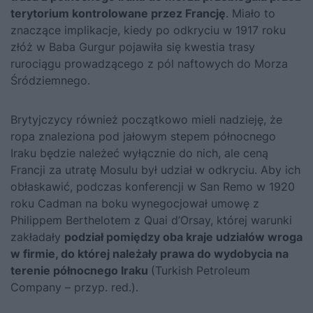
terytorium kontrolowane przez Francję
. Miało to
znaczące implikacje, kiedy po odkryciu w 1917 roku
złóż w Baba Gurgur pojawiła się kwestia trasy
rurociągu prowadzącego z pól naftowych do Morza
Śródziemnego.
Brytyjczycy również początkowo mieli nadzieję, że
ropa znaleziona pod jałowym stepem północnego
Iraku będzie należeć wyłącznie do nich, ale ceną
Francji za utratę Mosulu był udział w odkryciu. Aby ich
obłaskawić, podczas konferencji w San Remo w 1920
roku Cadman na boku wynegocjował umowę z
Philippem Berthelotem z Quai d’Orsay, której warunki
zakładały
podział pomiędzy oba kraje udziałów wroga
w firmie, do której należały prawa do wydobycia na
terenie północnego Iraku
(Turkish Petroleum
Company – przyp. red.).