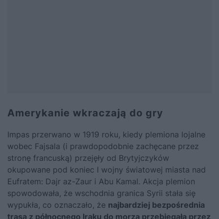
Amerykanie wkraczają do gry
Impas przerwano w 1919 roku, kiedy plemiona lojalne
wobec Fajsala (i prawdopodobnie zachęcane przez
stronę francuską) przejęły od Brytyjczyków
okupowane pod koniec I wojny światowej miasta nad
Eufratem: Dajr az-Zaur i Abu Kamal. Akcja plemion
spowodowała, że wschodnia granica Syrii stała się
wypukła, co oznaczało, że
najbardziej bezpośrednia
trasa z północnego Iraku do morza przebiegała przez