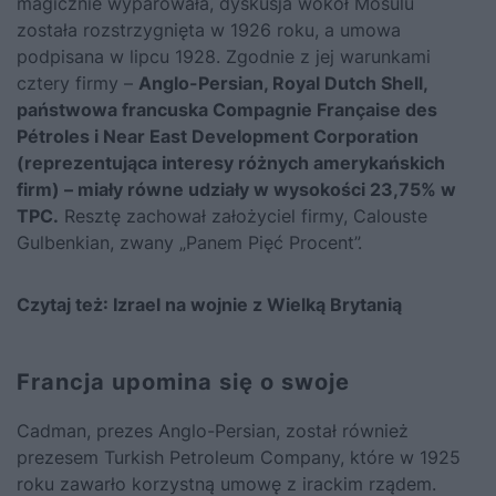
magicznie wyparowała, dyskusja wokół Mosulu
została rozstrzygnięta w 1926 roku, a umowa
podpisana w lipcu 1928. Zgodnie z jej warunkami
cztery firmy –
Anglo-Persian, Royal Dutch Shell,
państwowa francuska Compagnie Française des
Pétroles i Near East Development Corporation
(reprezentująca interesy różnych amerykańskich
firm) – miały równe udziały w wysokości 23,75% w
TPC.
Resztę zachował założyciel firmy, Calouste
Gulbenkian, zwany „Panem Pięć Procent”.
Czytaj też:
Izrael na wojnie z Wielką Brytanią
Francja upomina się o swoje
Cadman, prezes Anglo-Persian, został również
prezesem Turkish Petroleum Company, które w 1925
roku zawarło korzystną umowę z irackim rządem.