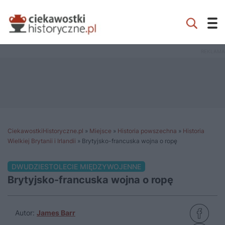
CiekawostkiHistoryczne.pl
»
Miejsce
»
Historia powszechna
»
Historia
Wielkiej Brytanii i Irlandii
»
Brytyjsko-francuska wojna o ropę
DWUDZIESTOLECIE MIĘDZYWOJENNE
Brytyjsko-francuska wojna o ropę
Autor:
James Barr