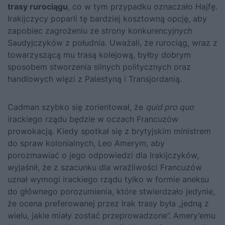
trasy rurociągu
, co w tym przypadku oznaczało Hajfę.
Irakijczycy poparli tę bardziej kosztowną opcję, aby
zapobiec zagrożeniu ze strony konkurencyjnych
Saudyjczyków z południa. Uważali, że rurociąg, wraz z
towarzyszącą mu trasą kolejową, byłby dobrym
sposobem stworzenia silnych politycznych oraz
handlowych więzi z Palestyną i Transjordanią.
Cadman szybko się zorientował, że
quid pro quo
irackiego rządu będzie w oczach Francuzów
prowokacją. Kiedy spotkał się z brytyjskim ministrem
do spraw kolonialnych, Leo Amerym, aby
porozmawiać o jego odpowiedzi dla Irakijczyków,
wyjaśnił, że z szacunku dla wrażliwości Francuzów
uznał wymogi irackiego rządu tylko w formie aneksu
do głównego porozumienia, które stwierdzało jedynie,
że ocena preferowanej przez Irak trasy była „jedną z
wielu, jakie miały zostać przeprowadzone”. Amery’emu