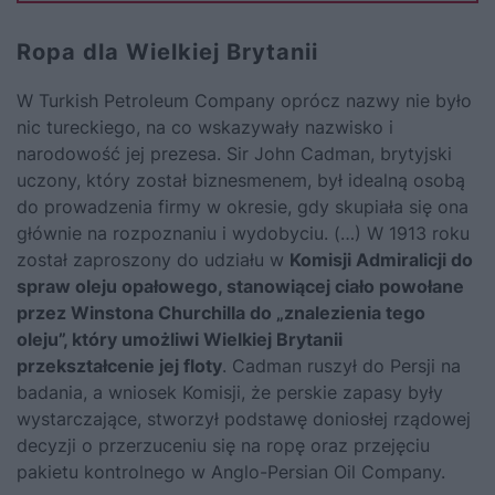
Ropa dla Wielkiej Brytanii
W Turkish Petroleum Company oprócz nazwy nie było
nic tureckiego, na co wskazywały nazwisko i
narodowość jej prezesa. Sir John Cadman, brytyjski
uczony, który został biznesmenem, był idealną osobą
do prowadzenia firmy w okresie, gdy skupiała się ona
głównie na rozpoznaniu i wydobyciu. (…) W 1913 roku
został zaproszony do udziału w
Komisji Admiralicji do
spraw oleju opałowego, stanowiącej ciało powołane
przez
Winstona Churchilla
do „znalezienia tego
oleju”, który umożliwi Wielkiej Brytanii
przekształcenie jej floty
. Cadman ruszył do Persji na
badania, a wniosek Komisji, że perskie zapasy były
wystarczające, stworzył podstawę doniosłej rządowej
decyzji o przerzuceniu się na ropę oraz przejęciu
pakietu kontrolnego w Anglo-Persian Oil Company.