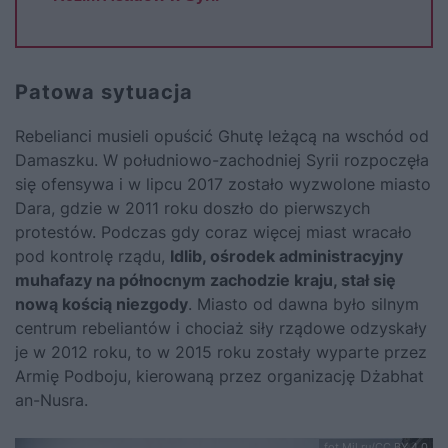
Patowa sytuacja
Rebelianci musieli opuścić Ghutę leżącą na wschód od
Damaszku. W południowo-zachodniej Syrii rozpoczęła
się ofensywa i w lipcu 2017 zostało wyzwolone miasto
Dara, gdzie w 2011 roku doszło do pierwszych
protestów. Podczas gdy coraz więcej miast wracało
pod kontrolę rządu,
Idlib, ośrodek administracyjny
muhafazy na północnym zachodzie kraju, stał się
nową kością niezgody
. Miasto od dawna było silnym
centrum rebeliantów i chociaż siły rządowe odzyskały
je w 2012 roku, to w 2015 roku zostały wyparte przez
Armię Podboju, kierowaną przez organizację Dżabhat
an-Nusra.
fot.Mil.ru/CC BY 4.0