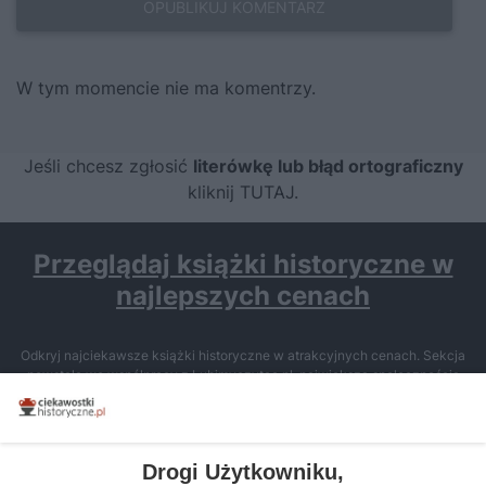
W tym momencie nie ma komentrzy.
Jeśli chcesz zgłosić
literówkę lub błąd ortograficzny
kliknij TUTAJ
.
Przeglądaj książki historyczne w
najlepszych cenach
Odkryj najciekawsze książki historyczne w atrakcyjnych cenach. Sekcja
powstała we współpracy z Lubimyczytac.pl, największą społecznością
miłośników literatury w Polsce – dzięki temu możesz wybierać spośród
tytułów najwyżej ocenianych przez czytelników.
Drogi Użytkowniku,