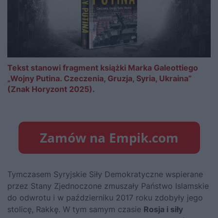
Tekst stanowi fragment książki Marka Galeottiego
„Wojny Putina. Czeczenia, Gruzja, Syria, Ukraina”
(Znak Horyzont 2025).
Tymczasem Syryjskie Siły Demokratyczne wspierane
przez Stany Zjednoczone zmuszały Państwo Islamskie
do odwrotu i w październiku 2017 roku zdobyły jego
stolicę, Rakkę. W tym samym czasie
Rosja i siły