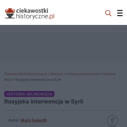
CiekawostkiHistoryczne.pl
»
Miejsce
»
Historia powszechna
»
Historia
Rosji
»
Rosyjska interwencja w Syrii
HISTORIA NAJNOWSZA
Rosyjska interwencja w Syrii
Autor:
Mark Galeotti