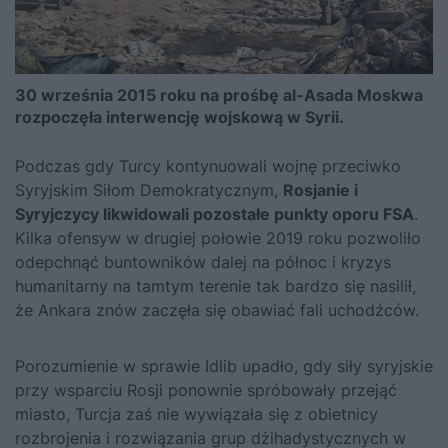
30 września 2015 roku na prośbę al-Asada Moskwa
rozpoczęła interwencję wojskową w Syrii.
Podczas gdy Turcy kontynuowali wojnę przeciwko
Syryjskim Siłom Demokratycznym,
Rosjanie i
Syryjczycy likwidowali pozostałe punkty oporu FSA
.
Kilka ofensyw w drugiej połowie 2019 roku pozwoliło
odepchnąć buntowników dalej na północ i kryzys
humanitarny na tamtym terenie tak bardzo się nasilił,
że Ankara znów zaczęła się obawiać fali uchodźców.
Porozumienie w sprawie Idlib upadło, gdy siły syryjskie
przy wsparciu Rosji ponownie spróbowały przejąć
miasto, Turcja zaś nie wywiązała się z obietnicy
rozbrojenia i rozwiązania grup dżihadystycznych w