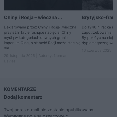
Chiny i Rosja – wieczna ...
Brytyjsko-fran
Deklarowana przez Chiny i Rosję „wieczna
Do 1940 r. iracka r
przyjaźń” kryje rosnące napięcia. Chiny
zapotrzebowania Br
myślą w kategoriach dawnych granic
By położyć na niej rę
imperium Qing, a słabość Rosji może stać się
dyplomatyczną wojn
dla...
16 czerwca 2025 | 
29 listopada 2025 | Autorzy:
Norman
Davies
KOMENTARZE
Dodaj komentarz
Twój adres e-mail nie zostanie opublikowany.
Wymagane pola są oznaczone
*