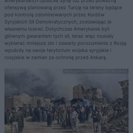
amerykańskich opuściła Syrię tuż przed poważną
ofensywą planowaną przez Turcję na tereny będące
pod kontrolą zdominowanych przez Kurdów
Syryjskich Sił Demokratycznych, zostawiając je
własnemu losowi. Dotychczas Amerykanie byli
głównym gwarantem tych sił, teraz więc musiały
wybierać mniejsze zło i zawarły porozumienie z Rosją:
wpuściły na swoje terytorium wojska syryjskie i
rosyjskie w zamian za ochronę przed Ankarą.
fot.Augusto Ferrer Dalmau/CC BY-SA 4.0