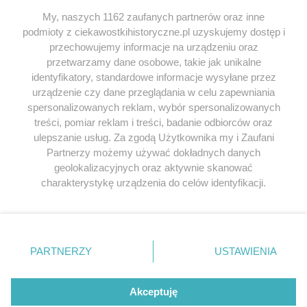
My, naszych 1162 zaufanych partnerów oraz inne
podmioty z ciekawostkihistoryczne.pl uzyskujemy dostęp i
SERWIS
przechowujemy informacje na urządzeniu oraz
przetwarzamy dane osobowe, takie jak unikalne
SPOŁECZNOŚĆ
identyfikatory, standardowe informacje wysyłane przez
urządzenie czy dane przeglądania w celu zapewniania
WSPÓŁPRACA
spersonalizowanych reklam, wybór spersonalizowanych
KONTAKT
treści, pomiar reklam i treści, badanie odbiorców oraz
ulepszanie usług. Za zgodą Użytkownika my i Zaufani
Partnerzy możemy używać dokładnych danych
geolokalizacyjnych oraz aktywnie skanować
charakterystykę urządzenia do celów identyfikacji.
ODWIEDŹ RÓWNIEŻ:
Ponieważ cenimy Twoją prywatność, prosimy o zgodę na
korzystanie z tych technologii poprzez kliknięcie
„Akceptuję”. Zgoda jest dobrowolna i zawsze możesz ją
zmienić/wycofać klikając przycisk ustawień prywatności
PARTNERZY
USTAWIENIA
znajdujący się w lewym dolnym rogu strony
. Niektóre
Lubimyczytac.pl • Największy serwis o
książkach
Twojahistoria.pl • Historia jakiej nie znasz
rodzaje przetwarzania danych nie wymagają zgody
użytkownika, ale masz prawo sprzeciwić się takiemu
Akceptuję
przetwarzaniu. Preferencje będą miały zastosowania tylko