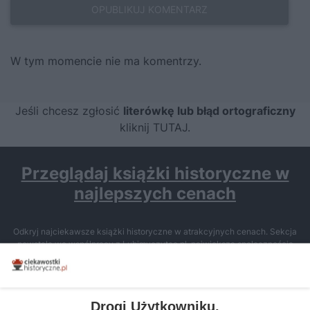
W tym momencie nie ma komentrzy.
Jeśli chcesz zgłosić
literówkę lub błąd ortograficzny
kliknij TUTAJ
.
Przeglądaj książki historyczne w
najlepszych cenach
Odkryj najciekawsze książki historyczne w atrakcyjnych cenach. Sekcja
powstała we współpracy z Lubimyczytac.pl, największą społecznością
miłośników literatury w Polsce – dzięki temu możesz wybierać spośród
tytułów najwyżej ocenianych przez czytelników.
Drogi Użytkowniku,