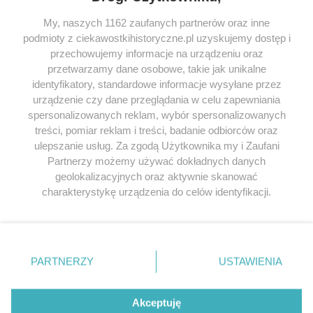
My, naszych 1162 zaufanych partnerów oraz inne
podmioty z ciekawostkihistoryczne.pl uzyskujemy dostęp i
SERWIS
przechowujemy informacje na urządzeniu oraz
przetwarzamy dane osobowe, takie jak unikalne
SPOŁECZNOŚĆ
identyfikatory, standardowe informacje wysyłane przez
WSPÓŁPRACA
urządzenie czy dane przeglądania w celu zapewniania
spersonalizowanych reklam, wybór spersonalizowanych
KONTAKT
treści, pomiar reklam i treści, badanie odbiorców oraz
ulepszanie usług. Za zgodą Użytkownika my i Zaufani
Partnerzy możemy używać dokładnych danych
geolokalizacyjnych oraz aktywnie skanować
ODWIEDŹ RÓWNIEŻ:
charakterystykę urządzenia do celów identyfikacji.
Ponieważ cenimy Twoją prywatność, prosimy o zgodę na
korzystanie z tych technologii poprzez kliknięcie
„Akceptuję”. Zgoda jest dobrowolna i zawsze możesz ją
zmienić/wycofać klikając przycisk ustawień prywatności
PARTNERZY
USTAWIENIA
znajdujący się w lewym dolnym rogu strony
. Niektóre
Lubimyczytac.pl • Największy serwis o
książkach
Twojahistoria.pl • Historia jakiej nie znasz
rodzaje przetwarzania danych nie wymagają zgody
użytkownika, ale masz prawo sprzeciwić się takiemu
Akceptuję