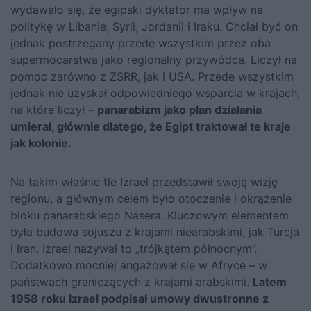
wydawało się, że egipski dyktator ma wpływ na
politykę w Libanie, Syrii, Jordanii i Iraku. Chciał być on
jednak postrzegany przede wszystkim przez oba
supermocarstwa jako regionalny przywódca. Liczył na
pomoc zarówno z ZSRR, jak i USA. Przede wszystkim
jednak nie uzyskał odpowiedniego wsparcia w krajach,
na które liczył –
panarabizm jako plan działania
umierał, głównie dlatego, że Egipt traktował te kraje
jak kolonie.
Na takim właśnie tle Izrael przedstawił swoją wizję
regionu, a głównym celem było otoczenie i okrążenie
bloku panarabskiego Nasera. Kluczowym elementem
była budowa sojuszu z krajami niearabskimi, jak Turcja
i Iran. Izrael nazywał to „trójkątem północnym”.
Dodatkowo mocniej angażował się w Afryce – w
państwach graniczących z krajami arabskimi.
Latem
1958 roku Izrael podpisał umowy dwustronne z