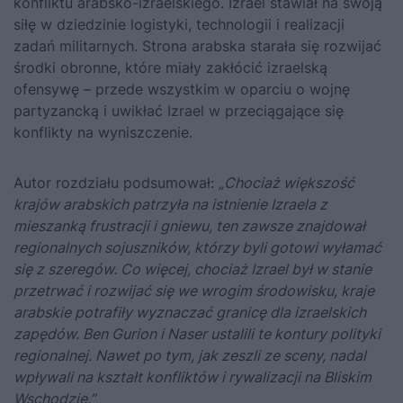
konfliktu arabsko-izraelskiego. Izrael stawiał na swoją
siłę w dziedzinie logistyki, technologii i realizacji
zadań militarnych. Strona arabska starała się rozwijać
środki obronne, które miały zakłócić izraelską
ofensywę – przede wszystkim w oparciu o wojnę
partyzancką i uwikłać Izrael w przeciągające się
konflikty na wyniszczenie.
Autor rozdziału podsumował:
„Chociaż większość
krajów arabskich patrzyła na istnienie Izraela z
mieszanką frustracji i gniewu, ten zawsze znajdował
regionalnych sojuszników, którzy byli gotowi wyłamać
się z szeregów. Co więcej, chociaż Izrael był w stanie
przetrwać i rozwijać się we wrogim środowisku, kraje
arabskie potrafiły wyznaczać granicę dla izraelskich
zapędów. Ben Gurion i Naser ustalili te kontury polityki
regionalnej. Nawet po tym, jak zeszli ze sceny, nadal
wpływali na kształt konfliktów i rywalizacji na Bliskim
Wschodzie.”