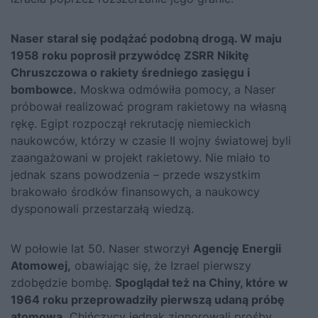
Naser starał się podążać podobną drogą. W maju
1958 roku poprosił przywódcę ZSRR Nikitę
Chruszczowa o rakiety średniego zasięgu i
bombowce.
Moskwa odmówiła pomocy, a Naser
próbował realizować program rakietowy na własną
rękę. Egipt rozpoczął rekrutację niemieckich
naukowców, którzy w czasie II wojny światowej byli
zaangażowani w projekt rakietowy. Nie miało to
jednak szans powodzenia – przede wszystkim
brakowało środków finansowych, a naukowcy
dysponowali przestarzałą wiedzą.
W połowie lat 50. Naser stworzył
Agencję Energii
Atomowej,
obawiając się, że Izrael pierwszy
zdobędzie bombę.
Spoglądał też na Chiny, które w
1964 roku przeprowadziły pierwszą udaną próbę
atomową.
Chińczycy jednak zignorowali prośby