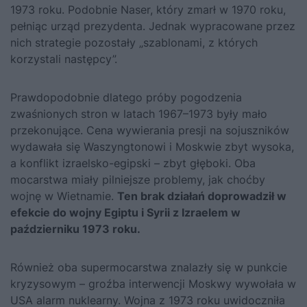
1973 roku. Podobnie Naser, który zmarł w 1970 roku,
pełniąc urząd prezydenta. Jednak wypracowane przez
nich strategie pozostały „szablonami, z których
korzystali następcy”.
Prawdopodobnie dlatego próby pogodzenia
zwaśnionych stron w latach 1967–1973 były mało
przekonujące. Cena wywierania presji na sojuszników
wydawała się Waszyngtonowi i Moskwie zbyt wysoka,
a konflikt izraelsko-egipski – zbyt głęboki. Oba
mocarstwa miały pilniejsze problemy, jak choćby
wojnę w Wietnamie.
Ten brak działań doprowadził w
efekcie do wojny Egiptu i Syrii z Izraelem w
październiku 1973 roku.
Również oba supermocarstwa znalazły się w punkcie
kryzysowym – groźba interwencji Moskwy wywołała w
USA alarm nuklearny. Wojna z 1973 roku uwidoczniła