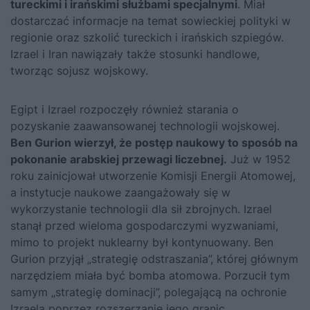
tureckimi i irańskimi służbami specjalnymi
. Miał
dostarczać informacje na temat sowieckiej polityki w
regionie oraz szkolić tureckich i irańskich szpiegów.
Izrael i Iran nawiązały także stosunki handlowe,
tworząc sojusz wojskowy.
Egipt i Izrael rozpoczęły również starania o
pozyskanie zaawansowanej technologii wojskowej.
Ben Gurion wierzył, że postęp naukowy to sposób na
pokonanie arabskiej przewagi liczebnej.
Już w 1952
roku zainicjował utworzenie Komisji Energii Atomowej,
a instytucje naukowe zaangażowały się w
wykorzystanie technologii dla sił zbrojnych. Izrael
stanął przed wieloma gospodarczymi wyzwaniami,
mimo to projekt nuklearny był kontynuowany. Ben
Gurion przyjął „strategię odstraszania”, której głównym
narzędziem miała być bomba atomowa. Porzucił tym
samym „strategię dominacji”, polegającą na ochronie
Izraela poprzez rozszerzanie jego granic.