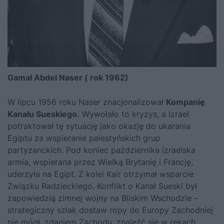
Gamal Abdel Naser ( rok 1962)
W lipcu 1956 roku Naser znacjonalizował
Kompanię
Kanału Sueskiego.
Wywołało to kryzys, a Izrael
potraktował tę sytuację jako okazję do ukarania
Egiptu za wspieranie palestyńskich grup
partyzanckich. Pod koniec października izraelska
armia, wspierana przez Wielką Brytanię i Francję,
uderzyła na Egipt. Z kolei Kair otrzymał wsparcie
Związku Radzieckiego. Konflikt o Kanał Sueski był
zapowiedzią zimnej wojny na Bliskim Wschodzie –
strategiczny szlak dostaw ropy do Europy Zachodniej
nie mógł, zdaniem Zachodu, znaleźć się w rękach