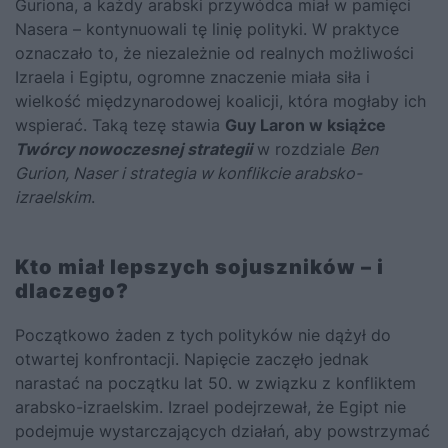
Guriona, a każdy arabski przywódca miał w pamięci
Nasera – kontynuowali tę linię polityki. W praktyce
oznaczało to, że niezależnie od realnych możliwości
Izraela i Egiptu, ogromne znaczenie miała siła i
wielkość międzynarodowej koalicji, która mogłaby ich
wspierać. Taką tezę stawia
Guy Laron w książce
Twórcy nowoczesnej strategii
w rozdziale
Ben
Gurion, Naser i strategia w konflikcie arabsko-
izraelskim
.
Kto miał lepszych sojuszników – i
dlaczego?
Początkowo żaden z tych polityków nie dążył do
otwartej konfrontacji. Napięcie zaczęło jednak
narastać na początku lat 50. w związku z konfliktem
arabsko-izraelskim. Izrael podejrzewał, że Egipt nie
podejmuje wystarczających działań, aby powstrzymać