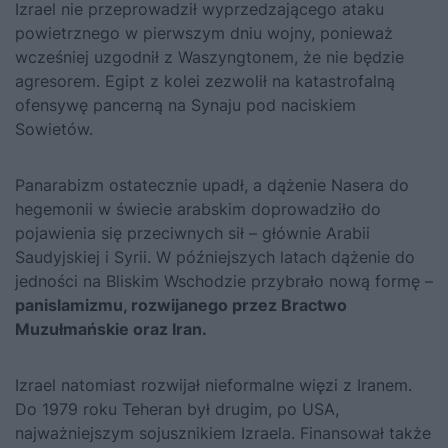
Izrael nie przeprowadził wyprzedzającego ataku
powietrznego w pierwszym dniu wojny, ponieważ
wcześniej uzgodnił z Waszyngtonem, że nie będzie
agresorem. Egipt z kolei zezwolił na katastrofalną
ofensywę pancerną na Synaju pod naciskiem
Sowietów.
Panarabizm ostatecznie upadł, a dążenie Nasera do
hegemonii w świecie arabskim doprowadziło do
pojawienia się przeciwnych sił – głównie Arabii
Saudyjskiej i Syrii. W późniejszych latach dążenie do
jedności na Bliskim Wschodzie przybrało nową formę –
panislamizmu, rozwijanego przez Bractwo
Muzułmańskie oraz Iran.
Izrael natomiast rozwijał nieformalne więzi z Iranem.
Do 1979 roku Teheran był drugim, po USA,
najważniejszym sojusznikiem Izraela. Finansował także