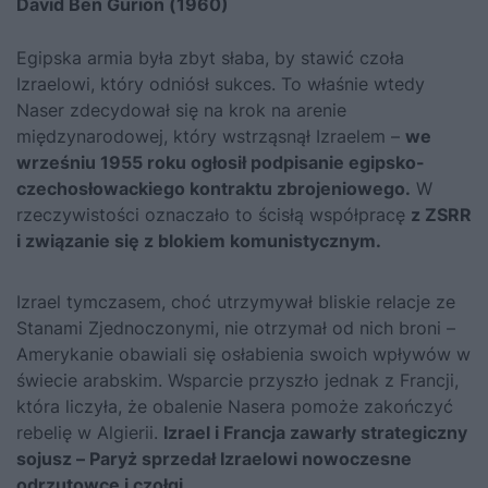
David Ben Gurion (1960)
Egipska armia była zbyt słaba, by stawić czoła
Izraelowi, który odniósł sukces. To właśnie wtedy
Naser zdecydował się na krok na arenie
międzynarodowej, który wstrząsnął Izraelem –
we
wrześniu 1955 roku ogłosił podpisanie egipsko-
czechosłowackiego kontraktu zbrojeniowego.
W
rzeczywistości oznaczało to ścisłą współpracę
z ZSRR
i związanie się z blokiem komunistycznym.
Izrael tymczasem, choć utrzymywał bliskie relacje ze
Stanami Zjednoczonymi, nie otrzymał od nich broni –
Amerykanie obawiali się osłabienia swoich wpływów w
świecie arabskim. Wsparcie przyszło jednak z Francji,
która liczyła, że obalenie Nasera pomoże zakończyć
rebelię w Algierii.
Izrael i Francja zawarły strategiczny
sojusz – Paryż sprzedał Izraelowi nowoczesne
odrzutowce i czołgi.