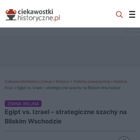
CiekawostkiHistoryczne.pl
»
Miejsce
»
Historia powszechna
»
Historia
Rosji
»
Egipt vs. Izrael – strategiczne szachy na Bliskim Wschodzie
ZIMNA WOJNA
Egipt vs. Izrael – strategiczne szachy na
Bliskim Wschodzie