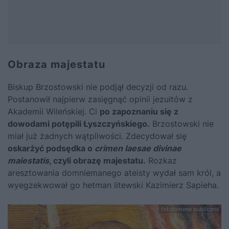
Obraza majestatu
Biskup Brzostowski nie podjął decyzji od razu.
Postanowił najpierw zasięgnąć opinii jezuitów z
Akademii Wileńskiej. Ci
po zapoznaniu się z
dowodami potępili Łyszczyńskiego.
Brzostowski nie
miał już żadnych wątpliwości. Zdecydował się
oskarżyć podsędka o
crimen laesae divinae
maiestatis
, czyli obrazę majestatu.
Rozkaz
aresztowania domniemanego ateisty wydał sam król, a
wyegzekwował go hetman litewski Kazimierz Sapieha.
fot.domena publiczna