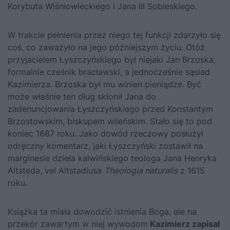
Korybuta Wiśniowieckiego
i
Jana III Sobieskiego
.
W trakcie pełnienia przez niego tej funkcji zdarzyło się
coś, co zaważyło na jego późniejszym życiu. Otóż
przyjacielem Łyszczyńskiego był niejaki Jan Brzoska,
formalnie cześnik bracławski, a jednocześnie sąsiad
Kazimierza. Brzoska był mu winien pieniądze. Być
może właśnie ten dług skłonił Jana do
zadenuncjowania Łyszczyńskiego przed Konstantym
Brzostowskim, biskupem wileńskim. Stało się to pod
koniec 1687 roku. Jako dowód rzeczowy posłużył
odręczny komentarz, jaki Łyszczyński zostawił na
marginesie dzieła kalwińskiego teologa Jana Henryka
Altsteda, vel Altstadiusa
Theologia naturalis
z 1615
roku.
Książka ta miała dowodzić istnienia Boga, ale na
przekór zawartym w niej wywodom
Kazimierz zapisał