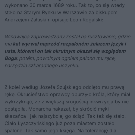
wykonano 30 marca 1689 roku. Tak to, co się wtedy
stało na Starym Rynku w Warszawie za biskupem
Andrzejem Załuskim opisuje Leon Rogalski:
Winowajca zaprowadzony został na rusztowanie, gdzie
mu
kat wyrwał naprzód rozpaloném żelazem język i
usta, któremi on tak okrutnym okazał się względem
Boga
; potém, powolnym ogniem palono mu ręce,
narzędzia szkaradnego uczynku
.
Z kolei według Józefa Szujskiego odcięto mu prawą
rękę. Okrucieństwo oprawcy oburzyło króla, który miał
wykrzyknąć, że z większą srogością inkwizycja by nie
postąpiła. Monarcha nakazał, by skrócić męki
skazańca i jak najszybciej go ściąć. Tak też się stało.
Ciało Łyszczyńskiego już poza miastem zostało
spalone. Tak samo jego księga. Na tolerancję dla