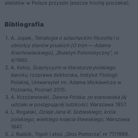
ateistów w Polsce przyszło jeszcze trochę poczekać.
Bibliografia
A. Jopek,
Tetralogia o szlacheckim filozofie i o
obrońcy stanów pruskich (O tron — Adama
Krechowieckiego)
, „Biuletyn Polonistyczny”, nr
4/1980.
A. Kołos,
Sceptycyzm w literaturze polskiego
baroku
, rozprawa doktorska, Instytut Filologii
Polskiej, Uniwersytet im. Adama Mickiewicza w
Poznaniu, Poznań 2015.
A. Krzyżanowski,
Dawna Polska: ze stanowiska jéj
udziału w postępującéj ludzkości
, Warszawa 1857.
L. Rogalski,
Dzieje Jana III. Sobieskiego, króla
polskiego, wielkiego księcia litewskiego
, Warszawa
1847.
J. Rudzik,
Topór i stos
, „Głos Pomorza”, nr 77/1989.