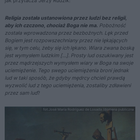
jak przytacza Jerzy Rudzik:
Religia została ustanowiona przez ludzi bez religii,
aby ich czczono, chociaż Boga nie ma.
Pobożność
została wprowadzona przez bezbożnych. Lęk przed
Bogiem jest rozpowszechniany przez nie lękających
się, w tym celu, żeby się ich lękano. Wiara zwana boską
jest wymysłem ludzkim […]. Prosty lud oszukiwany jest
przez mądrzejszych wymysłem wiary w Boga na swoje
uciemiężenie. Tego swego uciemiężenia broni jednak
lud w taki sposób, że gdyby mędrcy chcieli prawdą
wyzwolić lud z tego uciemiężenia, zostaliby zdławieni
przez sam lud
?
fot.José María Rodríguez de Losada /domena publiczna