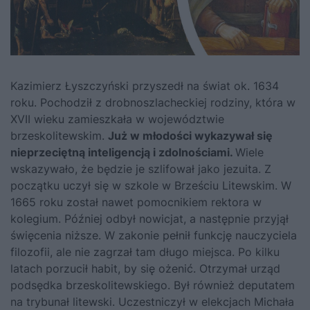
Kazimierz Łyszczyński przyszedł na świat ok. 1634
roku. Pochodził z drobnoszlacheckiej rodziny, która w
XVII wieku zamieszkała w województwie
brzeskolitewskim.
Już w młodości wykazywał się
nieprzeciętną inteligencją i zdolnościami.
Wiele
wskazywało, że będzie je szlifował jako jezuita. Z
początku uczył się w szkole w Brześciu Litewskim. W
1665 roku został nawet pomocnikiem rektora w
kolegium. Później odbył nowicjat, a następnie przyjął
święcenia niższe. W zakonie pełnił funkcję nauczyciela
filozofii, ale nie zagrzał tam długo miejsca. Po kilku
latach porzucił habit, by się ożenić. Otrzymał urząd
podsędka brzeskolitewskiego. Był również deputatem
na trybunał litewski. Uczestniczył w elekcjach
Michała