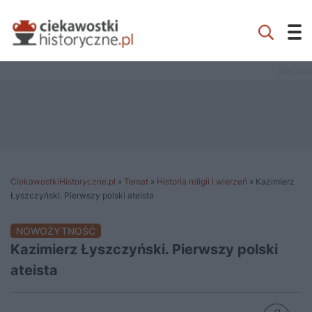
CiekawostkiHistoryczne.pl
»
Temat
»
Historia religii i wierzeń
»
Kazimierz
Łyszczyński. Pierwszy polski ateista
NOWOŻYTNOŚĆ
Kazimierz Łyszczyński. Pierwszy polski
ateista