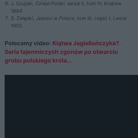
J. Szujski,
Dzieje Polski
, serya II, tom IV, Kraków
1894.
S. Załęski,
Jezuici w Polsce
, tom III, część I, Lwów
1902.
Polecamy video:
Klątwa Jagiellończyka?.
Seria tajemniczych zgonów po otwarciu
grobu polskiego króla…