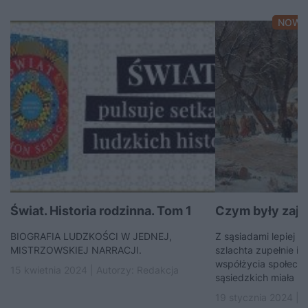
NOWO
Świat. Historia rodzinna. Tom 1
Czym były zaja
BIOGRAFIA LUDZKOŚCI W JEDNEJ,
Z sąsiadami lepiej d
MISTRZOWSKIEJ NARRACJI.
szlachta zupełnie in
współżycia społecz
15 kwietnia 2024 | Autorzy:
Redakcja
sąsiedzkich miała ba
19 stycznia 2024 | 