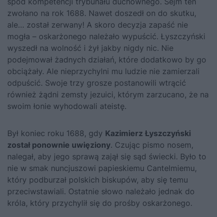
spod kompetencji trybunału duchownego.
Sejm ten
zwołano na rok 1688. Nawet doszedł on do skutku,
ale… został zerwany!
A skoro decyzja zapaść nie
mogła – oskarżonego należało wypuścić. Łyszczyński
wyszedł na wolność i żył jakby nigdy nic. Nie
podejmował żadnych działań, które dodatkowo by go
obciążały. Ale nieprzychylni mu ludzie nie zamierzali
odpuścić. Swoje trzy grosze postanowili wtrącić
również żądni zemsty jezuici, którym zarzucano, że na
swoim łonie wyhodowali ateistę.
Był koniec roku 1688, gdy
Kazimierz Łyszczyński
został ponownie uwięziony
. Czując pismo nosem,
nalegał, aby jego sprawą zajął się sąd świecki. Było to
nie w smak nuncjuszowi papieskiemu Cantelmiemu,
który podburzał polskich biskupów, aby się temu
przeciwstawiali. Ostatnie słowo należało jednak do
króla, który przychylił się do prośby oskarżonego.