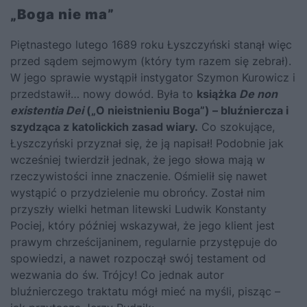
„Boga nie ma”
Piętnastego lutego 1689 roku Łyszczyński stanął więc
przed sądem sejmowym (który tym razem się zebrał).
W jego sprawie wystąpił instygator Szymon Kurowicz i
przedstawił… nowy dowód. Była to
książka
De non
existentia Dei
(„O nieistnieniu Boga”) – bluźniercza i
szydząca z katolickich zasad wiary.
Co szokujące,
Łyszczyński przyznał się, że ją napisał! Podobnie jak
wcześniej twierdził jednak, że jego słowa mają w
rzeczywistości inne znaczenie. Ośmielił się nawet
wystąpić o przydzielenie mu obrońcy. Został nim
przyszły wielki hetman litewski Ludwik Konstanty
Pociej, który później wskazywał, że jego klient jest
prawym chrześcijaninem, regularnie przystępuje do
spowiedzi, a nawet rozpoczął swój testament od
wezwania do św. Trójcy! Co jednak autor
bluźnierczego traktatu mógł mieć na myśli, pisząc –