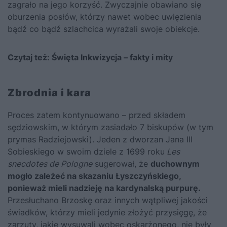
zagrało na jego korzyść. Zwyczajnie obawiano się
oburzenia posłów, którzy nawet wobec uwięzienia
bądź co bądź szlachcica wyrażali swoje obiekcje.
Czytaj też:
Święta Inkwizycja – fakty i mity
Zbrodnia i kara
Proces zatem kontynuowano – przed składem
sędziowskim, w którym zasiadało 7 biskupów (w tym
prymas Radziejowski). Jeden z dworzan Jana III
Sobieskiego w swoim dziele z 1699 roku
Les
snecdotes de Pologne
sugerował, że
duchownym
mogło zależeć na skazaniu Łyszczyńskiego,
ponieważ mieli nadzieję na kardynalską purpurę.
Przesłuchano Brzoskę oraz innych wątpliwej jakości
świadków, którzy mieli jedynie złożyć przysięgę, że
zarzuty, jakie wysuwali wobec oskarżonego, nie były