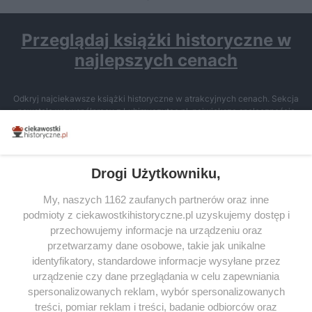
Przeglądaj książki historyczne w
najlepszych cenach
Odkryj najciekawsze książki historyczne w atrakcyjnych cenach. Sekcja
powstała we współpracy z Lubimyczytac.pl, największą społecznością
miłośników literatury w Polsce – dzięki temu możesz wybierać spośród
tytułów najwyżej ocenianych przez czytelników.
Drogi Użytkowniku,
My, naszych 1162 zaufanych partnerów oraz inne
podmioty z ciekawostkihistoryczne.pl uzyskujemy dostęp i
SERWIS
przechowujemy informacje na urządzeniu oraz
przetwarzamy dane osobowe, takie jak unikalne
SPOŁECZNOŚĆ
identyfikatory, standardowe informacje wysyłane przez
WSPÓŁPRACA
urządzenie czy dane przeglądania w celu zapewniania
spersonalizowanych reklam, wybór spersonalizowanych
KONTAKT
treści, pomiar reklam i treści, badanie odbiorców oraz