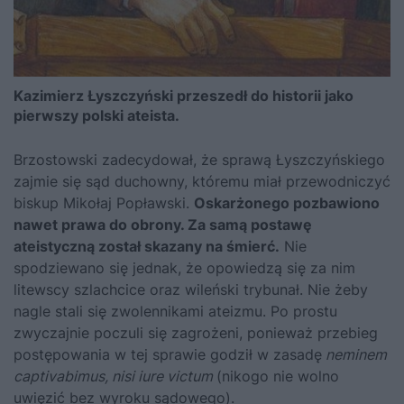
Kazimierz Łyszczyński przeszedł do historii jako
pierwszy polski ateista.
Brzostowski zadecydował, że sprawą Łyszczyńskiego
zajmie się sąd duchowny, któremu miał przewodniczyć
biskup Mikołaj Popławski.
Oskarżonego pozbawiono
nawet prawa do obrony. Za samą postawę
ateistyczną został skazany na śmierć.
Nie
spodziewano się jednak, że opowiedzą się za nim
litewscy szlachcice oraz wileński trybunał. Nie żeby
nagle stali się zwolennikami ateizmu. Po prostu
zwyczajnie poczuli się zagrożeni, ponieważ przebieg
postępowania w tej sprawie godził w zasadę
neminem
captivabimus, nisi iure victum
(nikogo nie wolno
uwięzić bez wyroku sądowego).