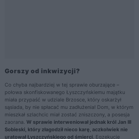
Gorszy od inkwizycji?
Co chyba najbardziej w tej sprawie oburzające –
połowa skonfiskowanego Łyszczyńskiemu majątku
miała przypaść w udziale Brzosce, który oskarżył
sąsiada, by nie spłacać mu zadłużenia! Dom, w którym
mieszkał szlachcic miał zostać zniszczony, a posesja
zaorana.
W sprawie interweniował jednak król Jan III
Sobieski, który złagodził nieco karę, aczkolwiek nie
uratował Łyszczyńskiego od śmierci
. Egzekucję