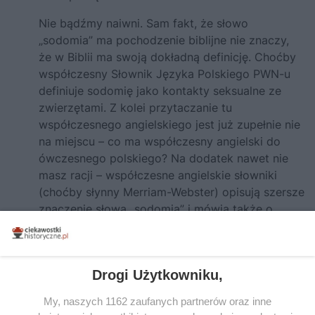
Nie bądźmy naiwni. Sam fakt, że słowo
„sodomia” ma pochodzenie biblijne nie znaczy,
że w Biblii ma swoją dokładną definicję. Choćby
współczesny Słownik Języka Polskiego PWN-u
definiuje sodomię jako kontakty seksualne ze
zwierzętami. Z kolei przytaczanie tu
współczesnego angielskiego jest już zupełnie nie
na miejscu – co ma współczesny angielski do
ówczesnego polskiego? Na dodatek nawet nie
masz racji – współczesne angielskie słowniki
(choćby słynny Merriam-Webster) opisują szersze
znaczenie słowa „sodomia” i mówią także o
zoofilii. Biedny niedouczony Hans. Nie wie, co
znaczy sodomia, a próbuje pouczać autora.
Odpowiedz
Drogi Użytkowniku,
My, naszych 1162 zaufanych partnerów oraz inne