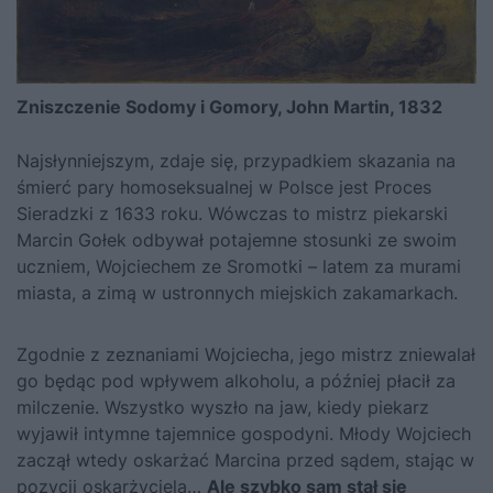
Zniszczenie Sodomy i Gomory, John Martin, 1832
Najsłynniejszym, zdaje się, przypadkiem skazania na
śmierć pary homoseksualnej w Polsce jest Proces
Sieradzki z 1633 roku. Wówczas to mistrz piekarski
Marcin Gołek odbywał potajemne stosunki ze swoim
uczniem, Wojciechem ze Sromotki – latem za murami
miasta, a zimą w ustronnych miejskich zakamarkach.
Zgodnie z zeznaniami Wojciecha, jego mistrz zniewalał
go będąc pod wpływem alkoholu, a później płacił za
milczenie. Wszystko wyszło na jaw, kiedy piekarz
wyjawił intymne tajemnice gospodyni. Młody Wojciech
zaczął wtedy oskarżać Marcina przed sądem, stając w
pozycji oskarżyciela…
Ale szybko sam stał się