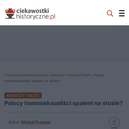
CiekawostkiHistoryczne.pl
»
Miejsce
»
Historia Polski
»
Polscy
homoseksualiści spaleni na stosie?
NOWOŻYTNOŚĆ
Polscy homoseksualiści spaleni na stosie?
Autor:
Michał Procner