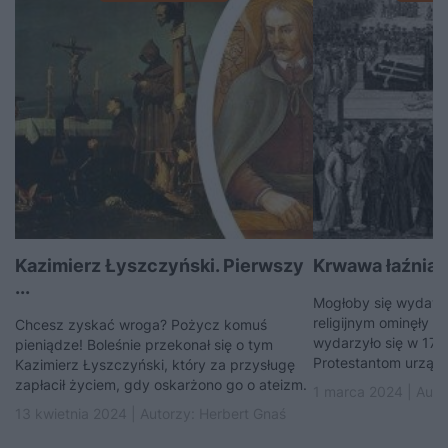
Kazimierz Łyszczyński. Pierwszy
Krwawa łaźnia 
...
Mogłoby się wydawać
religijnym ominęły P
Chcesz zyskać wroga? Pożycz komuś
wydarzyło się w 172
pieniądze! Boleśnie przekonał się o tym
Protestantom urządz
Kazimierz Łyszczyński, który za przysługę
zapłacił życiem, gdy oskarżono go o ateizm.
1 marca 2024 | Auto
13 kwietnia 2024 | Autorzy:
Herbert Gnaś