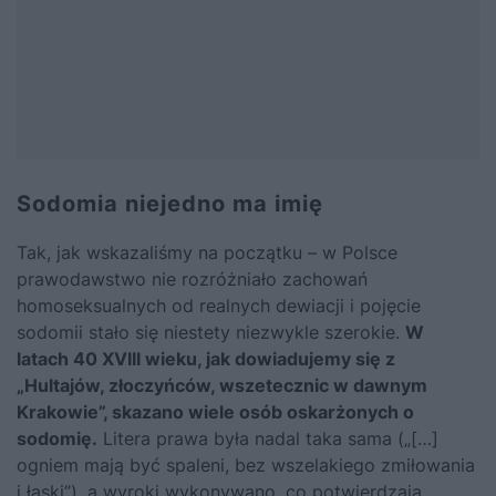
Sodomia niejedno ma imię
Tak, jak wskazaliśmy na początku – w Polsce
prawodawstwo nie rozróżniało zachowań
homoseksualnych od realnych dewiacji i pojęcie
sodomii stało się niestety niezwykle szerokie.
W
latach 40 XVIII wieku, jak dowiadujemy się z
„Hultajów, złoczyńców, wszetecznic w dawnym
Krakowie”, skazano wiele osób oskarżonych o
sodomię.
Litera prawa była nadal taka sama („[…]
ogniem mają być spaleni, bez wszelakiego zmiłowania
i łaski”), a wyroki wykonywano, co potwierdzają