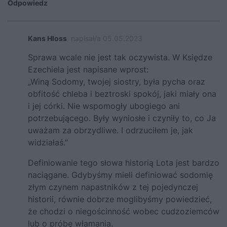
Odpowiedz
Kans Hloss
napisał/a 05.05.2023
Sprawa wcale nie jest tak oczywista. W Księdze
Ezechiela jest napisane wprost:
„Winą Sodomy, twojej siostry, była pycha oraz
obfitość chleba i beztroski spokój, jaki miały ona
i jej córki. Nie wspomogły ubogiego ani
potrzebującego. Były wyniosłe i czyniły to, co Ja
uważam za obrzydliwe. I odrzuciłem je, jak
widziałaś.”
Definiowanie tego słowa historią Lota jest bardzo
naciągane. Gdybyśmy mieli definiować sodomię
złym czynem napastników z tej pojedynczej
historii, równie dobrze moglibyśmy powiedzieć,
że chodzi o niegościnność wobec cudzoziemców
lub o próbę włamania.