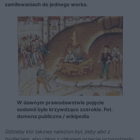
zamiłowaniach do jednego worka.
W dawnym prawodawstwie pojęcie
sodomii było krzywdząco szerokie. Fot.
domena publiczna / wikipedia
Gdzieby kto takowy nalezion był, żeby abo z
bydlęciem, abo chłop z chłopem przeciw przyrodzeniu