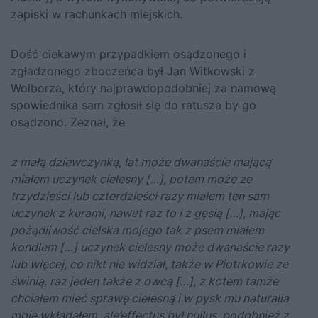
zapiski w rachunkach miejskich.
Dość ciekawym przypadkiem osądzonego i
zgładzonego zboczeńca był Jan Witkowski z
Wolborza, który najprawdopodobniej za namową
spowiednika sam zgłosił się do ratusza by go
osądzono. Zeznał, że
z małą dziewczynką, lat może dwanaście mającą
miałem uczynek cielesny […], potem może ze
trzydzieści lub czterdzieści razy miałem ten sam
uczynek z kurami, nawet raz to i z gęsią […], mając
pożądliwość cielska mojego tak z psem miałem
kondlem […] uczynek cielesny może dwanaście razy
lub więcej, co nikt nie widział, także w Piotrkowie ze
świnią, raz jeden także z owcą […], z kotem tamże
chciałem mieć sprawę cielesną i w pysk mu naturalia
moje wkładałem, ale’effectus był nullus, podobnież z