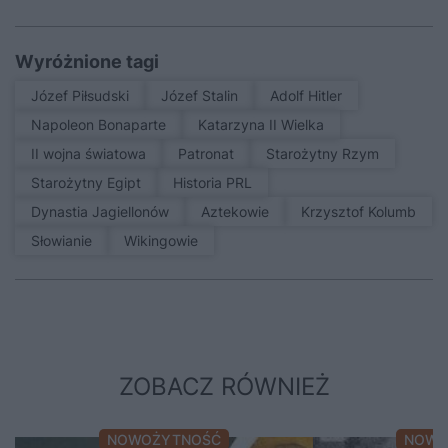
Wyróżnione tagi
Józef Piłsudski
Józef Stalin
Adolf Hitler
Napoleon Bonaparte
Katarzyna II Wielka
II wojna światowa
patronat
Starożytny Rzym
Starożytny Egipt
Historia PRL
Dynastia Jagiellonów
Aztekowie
Krzysztof Kolumb
Słowianie
Wikingowie
ZOBACZ RÓWNIEŻ
NOWOŻYTNOŚĆ
NOWO