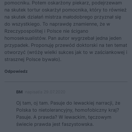
pomocniku. Potem oskarżony piekarz, podejrzewam
na skutek tortur oskarżył pomocnika, który to również
na skutek działań mistrza małodobrego przyznał się
do wszystkiego. To naprawdę znamienne, że w
Rzeczypospolitej i Polsce nie ścigano
homoseksualistów. Pan autor wygrzebał jedna jeden
przypadek. Proponuję przewód doktorski na ten temat
otworzyć (wróżę wielki sukces jak to w zaściankowej i
strasznej Polsce bywało).
Odpowiedz
BM
napisał/a 29.07.2020
Oj tam, oj tam. Pasuje do lewackiej narracji, że
Polska to nietolerancyjny, homofobiczny kraj?
Pasuje. A prawda? W lewackim, tęczowym
świecie prawda jest faszystowska.