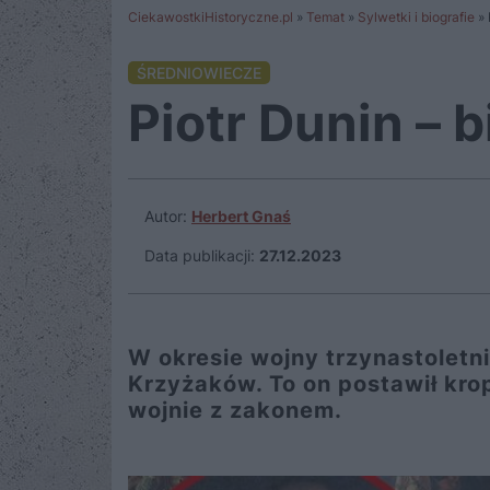
CiekawostkiHistoryczne.pl
»
Temat
»
Sylwetki i biografie
»
ŚREDNIOWIECZE
Piotr Dunin – 
Autor:
Herbert Gnaś
Data publikacji:
27.12.2023
W okresie wojny trzynastoletn
Krzyżaków. To on postawił krop
wojnie z zakonem.