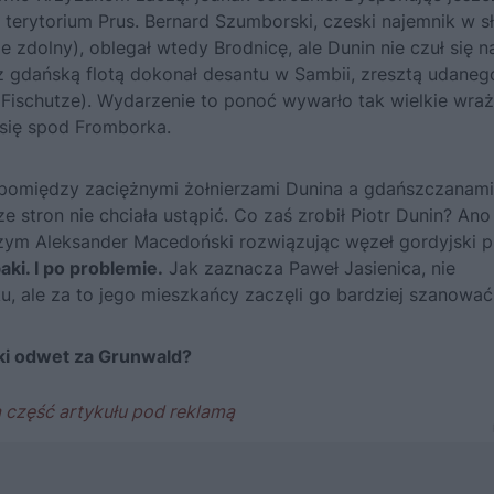
a terytorium Prus. Bernard Szumborski, czeski najemnik w s
 zdolny), oblegał wtedy Brodnicę, ale Dunin nie czuł się n
e z gdańską flotą dokonał desantu w Sambii, zresztą udaneg
ischutze). Wydarzenie to ponoć wywarło tak wielkie wraż
 się spod Fromborka.
 pomiędzy zaciężnymi żołnierzami Dunina a gdańszczanami
 stron nie chciała ustąpić. Co zaś zrobił Piotr Dunin? Ano 
czym
Aleksander Macedoński
rozwiązując węzeł gordyjski p
aki. I po problemie.
Jak zaznacza Paweł Jasienica, nie
, ale za to jego mieszkańcy zaczęli go bardziej szanować
ki odwet za Grunwald?