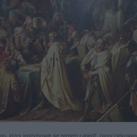
ego, który legitymował się herbem Łabędź, zapoczątkowa