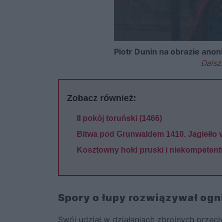
Piotr Dunin na obrazie an
Dalsz
Zobacz również:
II pokój toruński (1466)
Bitwa pod Grunwaldem 1410. Jagiełło
Kosztowny hołd pruski i niekompetentn
Spory o łupy rozwiązywał og
Swój udział w działaniach zbrojnych przec