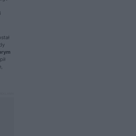
i
ostał
dy
obrym
pił
e,