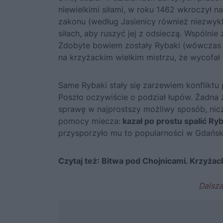
niewielkimi siłami, w roku 1462 wkroczył n
zakonu (według Jasienicy również niezwykle
siłach, aby ruszyć jej z odsieczą. Wspólni
Zdobyte bowiem zostały Rybaki (wówczas F
na krzyżackim wielkim mistrzu, że wycofał
Same Rybaki stały się zarzewiem konfliktu
Poszło oczywiście o podział łupów. Żadna ze
sprawę w najprostszy możliwy sposób, ni
pomocy miecza:
kazał po prostu spalić Ryb
przysporzyło mu to popularności w Gdańsku
Czytaj też:
Bitwa pod Chojnicami. Krzyżac