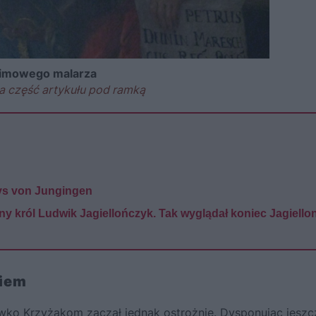
onimowego malarza
a część artykułu pod ramką
 vs von Jungingen
y król Ludwik Jagiellończyk. Tak wyglądał koniec Jagiell
niem
iwko Krzyżakom zaczął jednak ostrożnie. Dysponując jeszc