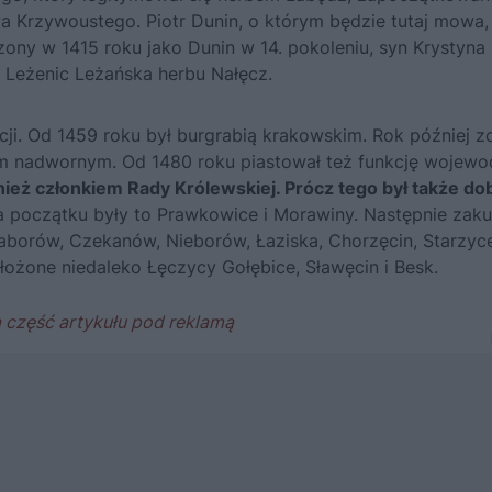
wa Krzywoustego
. Piotr Dunin, o którym będzie tutaj mowa,
dzony w 1415 roku jako Dunin w 14. pokoleniu, syn Krystyna 
 Leżenic Leżańska herbu Nałęcz.
kcji. Od 1459 roku był burgrabią krakowskim. Rok później z
 nadwornym. Od 1480 roku piastował też funkcję wojewo
nież członkiem Rady Królewskiej. Prócz tego był także d
a początku były to Prawkowice i Morawiny. Następnie zaku
Zaborów, Czekanów, Nieborów, Łaziska, Chorzęcin, Starzyc
łożone niedaleko Łęczycy Gołębice, Sławęcin i Besk.