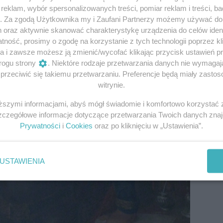
aw monarchy, poddanych nie uciskał. Był dobrym wodzem i t
eklam, wybór spersonalizowanych treści, pomiar reklam i treści, b
g. Za zgodą Użytkownika my i Zaufani Partnerzy możemy używać d
h oraz aktywnie skanować charakterystykę urządzenia do celów ident
ność, prosimy o zgodę na korzystanie z tych technologii poprzez kli
fot.Maciej Szczepańczyk/CC BY 3.0
a i zawsze możesz ją zmienić/wycofać klikając przycisk ustawień p
rogu strony
. Niektóre rodzaje przetwarzania danych nie wymaga
rzeciwić się takiemu przetwarzaniu. Preferencje będą miały zastoso
witrynie.
iższymi informacjami, abyś mógł świadomie i komfortowo korzystać
Szczegółowe informacje dotyczące przetwarzania Twoich danych zna
Prywatności
i
Cookies
oraz po kliknięciu w „Ustawienia”.
USTAWIENIA