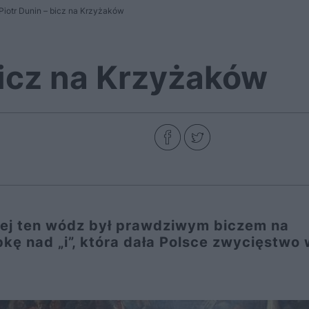
Piotr Dunin – bicz na Krzyżaków
bicz na Krzyżaków
iej ten wódz był prawdziwym biczem na
kę nad „i”, która dała Polsce zwycięstwo