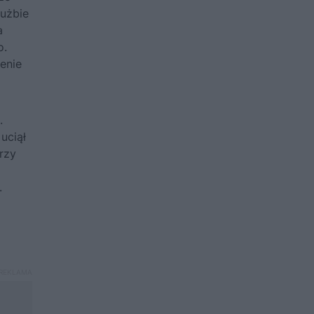
łużbie
a
o.
enie
.
uciął
rzy
.