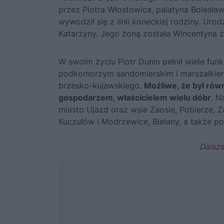
przez Piotra Włostowica, palatyna
Bolesła
wywodził się z linii koneckiej rodziny. Uro
Katarzyny. Jego żoną została Wincentyna z
W swoim życiu Piotr Dunin pełnił wiele fun
podkomorzym sandomierskim i marszałkiem
brzesko-kujawskiego.
Możliwe, że był rów
gospodarzem, właścicielem wielu dóbr
. N
miasto Ujazd oraz wsie Zaosie, Pobierze, 
Kuczułów i Modrzewice, Bielany, a także po