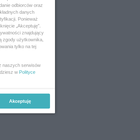
ęgim
adanie odbiorców oraz
okładnych danych
yfikacji. Ponieważ
knięcie „Akceptuję”.
rywatności znajdujący
ją zgody użytkownika,
wania tylko na tej
 z naszych serwisów
jdziesz w
Polityce
Akceptuję