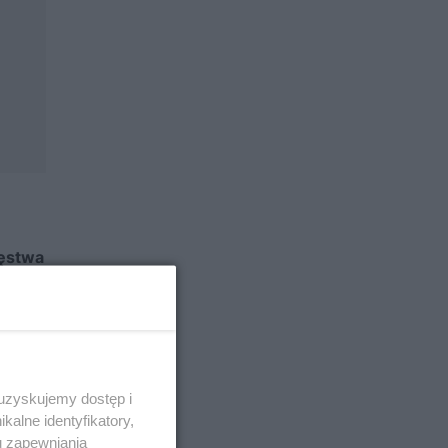
ięstwa
ról
 uzyskujemy dostęp i
alne identyfikatory,
wy i
u zapewniania