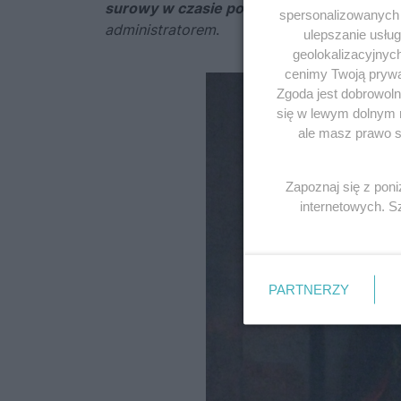
surowy w czasie pokoju.
Strzegł pilnie pr
spersonalizowanych r
administratorem
.
ulepszanie usłu
geolokalizacyjnyc
cenimy Twoją prywat
Zgoda jest dobrowoln
się w lewym dolnym 
ale masz prawo sp
Zapoznaj się z pon
internetowych. 
PARTNERZY