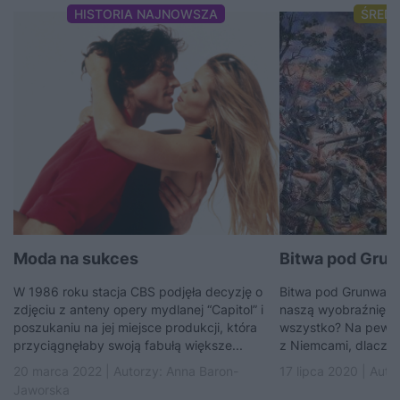
HISTORIA NAJNOWSZA
ŚRED
Moda na sukces
Bitwa pod Grunw
W 1986 roku stacja CBS podjęła decyzję o
Bitwa pod Grunwald
zdjęciu z anteny opery mydlanej “Capitol” i
naszą wyobraźnię. C
poszukaniu na jej miejsce produkcji, która
wszystko? Na pewno 
przyciągnęłaby swoją fabułą większe...
z Niemcami, dlaczego
20 marca 2022 | Autorzy:
Anna Baron-
17 lipca 2020 | Auto
Jaworska