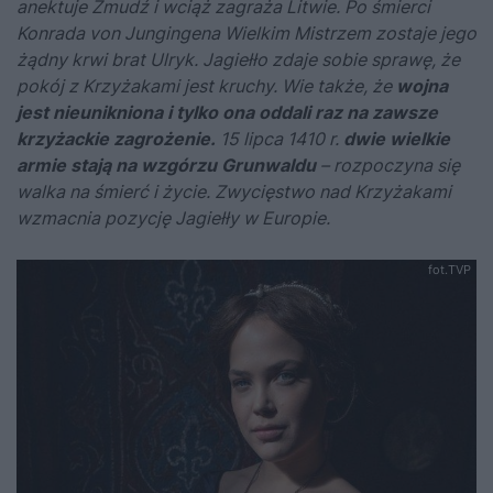
anektuje Żmudź i wciąż zagraża Litwie. Po śmierci
Konrada von Jungingena Wielkim Mistrzem zostaje jego
żądny krwi brat Ulryk. Jagiełło zdaje sobie sprawę, że
pokój z Krzyżakami jest kruchy. Wie także, że
wojna
jest nieunikniona i tylko ona oddali raz na zawsze
krzyżackie zagrożenie.
15 lipca 1410 r.
dwie wielkie
armie stają na wzgórzu Grunwaldu
– rozpoczyna się
walka na śmierć i życie. Zwycięstwo nad Krzyżakami
wzmacnia pozycję Jagiełły w Europie.
fot.TVP