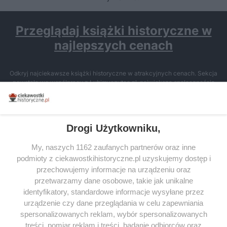
Przeglądaj książki historyczne w
najlepszych cenach
Odkryj najciekawsze książki historyczne w atrakcyjnych cenach. Sekcja
powstała we współpracy z Lubimyczytac.pl, największą społecznością
miłośników literatury w Polsce – dzięki temu możesz wybierać spośród
tytułów najwyżej ocenianych przez czytelników.
Drogi Użytkowniku,
My, naszych 1162 zaufanych partnerów oraz inne
podmioty z ciekawostkihistoryczne.pl uzyskujemy dostęp i
SERWIS
przechowujemy informacje na urządzeniu oraz
przetwarzamy dane osobowe, takie jak unikalne
SPOŁECZNOŚĆ
identyfikatory, standardowe informacje wysyłane przez
urządzenie czy dane przeglądania w celu zapewniania
WSPÓŁPRACA
spersonalizowanych reklam, wybór spersonalizowanych
KONTAKT
treści, pomiar reklam i treści, badanie odbiorców oraz