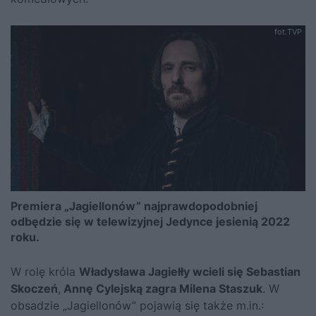
fot.TVP
Premiera „Jagiellonów” najprawdopodobniej
odbędzie się w telewizyjnej Jedynce jesienią 2022
roku.
W rolę króla
Władysława Jagiełły wcieli się Sebastian
Skoczeń
,
Annę Cylejską zagra Milena Staszuk
. W
obsadzie „Jagiellonów” pojawią się także m.in.: