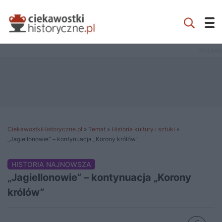
CiekawostkiHistoryczne.pl
»
Temat
»
Historia kultury i sztuki
»
„Jagiellonowie” – kontynuacja „Korony królów”
HISTORIA NAJNOWSZA
„Jagiellonowie” – kontynuacja „Korony
królów”