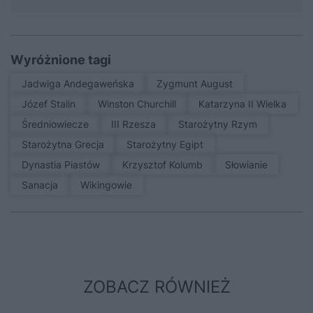
Wyróżnione tagi
Jadwiga Andegaweńska
Zygmunt August
Józef Stalin
Winston Churchill
Katarzyna II Wielka
średniowiecze
III Rzesza
Starożytny Rzym
Starożytna Grecja
Starożytny Egipt
Dynastia Piastów
Krzysztof Kolumb
Słowianie
sanacja
Wikingowie
ZOBACZ RÓWNIEŻ