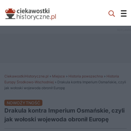
CiekawostkiHistoryczne.pl
»
Miejsce
»
Historia powszechna
»
Historia
Europy Środkowo-Wschodniej
»
Drakula kontra Imperium Osmańskie, czyli
jak wołoski wojewoda obronił Europę
NOWOŻYTNOŚĆ
Drakula kontra Imperium Osmańskie, czyli
jak wołoski wojewoda obronił Europę