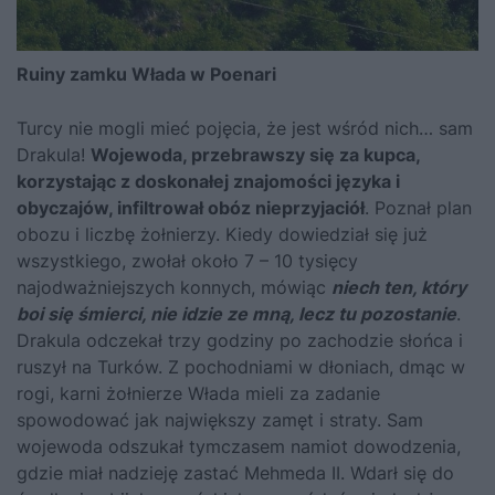
Ruiny zamku Włada w Poenari
Turcy nie mogli mieć pojęcia, że jest wśród nich… sam
Drakula!
Wojewoda, przebrawszy się za kupca,
korzystając z doskonałej znajomości języka i
obyczajów, infiltrował obóz nieprzyjaciół
. Poznał plan
obozu i liczbę żołnierzy. Kiedy dowiedział się już
wszystkiego, zwołał około 7 – 10 tysięcy
najodważniejszych konnych, mówiąc
niech ten, który
boi się śmierci, nie idzie ze mną, lecz tu pozostanie
.
Drakula odczekał trzy godziny po zachodzie słońca i
ruszył na Turków. Z pochodniami w dłoniach, dmąc w
rogi, karni żołnierze Włada mieli za zadanie
spowodować jak największy zamęt i straty. Sam
wojewoda odszukał tymczasem namiot dowodzenia,
gdzie miał nadzieję zastać
Mehmeda II
. Wdarł się do