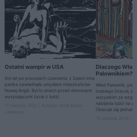
Ostatni wampir w USA
Dlaczego Wład 
Palownikiem? ..
Sto lat po procesach czarownic z Salem inna
panika zawładnęła umysłami mieszkańców
Wład Palownik, pier
Nowej Anglii. Był to strach przed demonami
hrabiego Draculi, je
wysysającymi życie z ludzi.
wszystkim ze wzglę
nabijania ludzi na p
17 sierpnia 2022 | Autorzy:
Anna Baron-
Okazuje się jednak,..
Jaworska
13 sierpnia 2019 | A