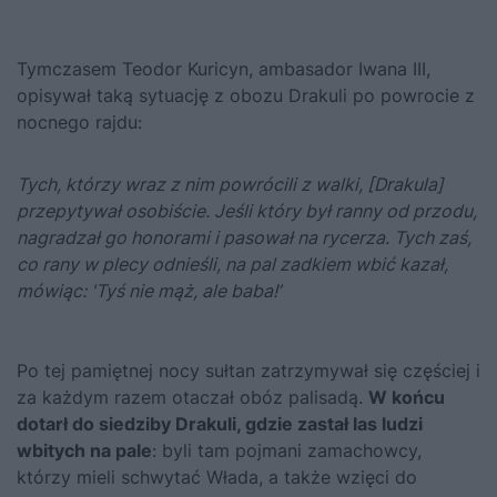
Tymczasem Teodor Kuricyn, ambasador Iwana III,
opisywał taką sytuację z obozu Drakuli po powrocie z
nocnego rajdu:
Tych, którzy wraz z nim powrócili z walki, [Drakula]
przepytywał osobiście. Jeśli który był ranny od przodu,
nagradzał go honorami i pasował na rycerza. Tych zaś,
co rany w plecy odnieśli, na pal zadkiem wbić kazał,
mówiąc: 'Tyś nie mąż, ale baba!’
Po tej pamiętnej nocy sułtan zatrzymywał się częściej i
za każdym razem otaczał obóz palisadą.
W końcu
dotarł do siedziby Drakuli, gdzie zastał las ludzi
wbitych na pale
: byli tam pojmani zamachowcy,
którzy mieli schwytać Włada, a także wzięci do