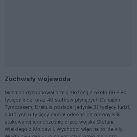
Zuchwały wojewoda
Mehmed dysponował armią złożoną z około 60 – 80
tysięcy ludzi oraz 40 statków płynących Dunajem.
Tymczasem, Drakula posiadał jedynie 31 tysięcy ludzi,
z których 6 tysięcy musiał odesłać do obrony Kilii,
atakowanej jednocześnie przez wojska Stefana
Wielkiego z Mołdawii. Wychodzi więc na to, że siły
Włada były dwu- lub nawet trzykrotnie mniejsze.