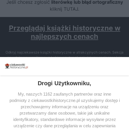
Jeśli chcesz zgłosić
literówkę lub błąd ortograficzny
kliknij TUTAJ
.
Przeglądaj książki historyczne w
najlepszych cenach
Odkryj najciekawsze książki historyczne w atrakcyjnych cenach. Sekcja
powstała we współpracy z Lubimyczytac.pl, największą społecznością
miłośników literatury w Polsce – dzięki temu możesz wybierać spośród
tytułów najwyżej ocenianych przez czytelników.
Drogi Użytkowniku,
My, naszych 1162 zaufanych partnerów oraz inne
podmioty z ciekawostkihistoryczne.pl uzyskujemy dostęp i
SERWIS
przechowujemy informacje na urządzeniu oraz
przetwarzamy dane osobowe, takie jak unikalne
SPOŁECZNOŚĆ
identyfikatory, standardowe informacje wysyłane przez
urządzenie czy dane przeglądania w celu zapewniania
WSPÓŁPRACA