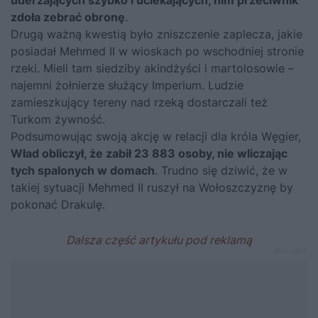
uderzających szybko i uciekających, nim przeciwnik
zdoła zebrać obronę
.
Drugą ważną kwestią było zniszczenie zaplecza, jakie
posiadał Mehmed II w wioskach po wschodniej stronie
rzeki. Mieli tam siedziby akindżyści i martolosowie –
najemni żołnierze służący Imperium. Ludzie
zamieszkujący tereny nad rzeką dostarczali też
Turkom żywność.
Podsumowując swoją akcję w relacji dla króla Węgier,
Wład obliczył, że zabił 23 883 osoby, nie wliczając
tych spalonych w domach
. Trudno się dziwić, że w
takiej sytuacji Mehmed II ruszył na Wołoszczyznę by
pokonać Drakulę.