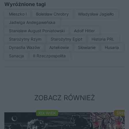
Wyróżnione tagi
Mieszko I
Bolesław Chrobry
Władysław Jagiełło
Jadwiga Andegaweńska
Stanisław August Poniatowski
Adolf Hitler
Starożytny Rzym
Starożytny Egipt
Historia PRL
Dynastia Wazów
Aztekowie
Słowianie
Husaria
sanacja
II Rzeczpospolita
ZOBACZ RÓWNIEŻ
XIX WIEK
ŚRED