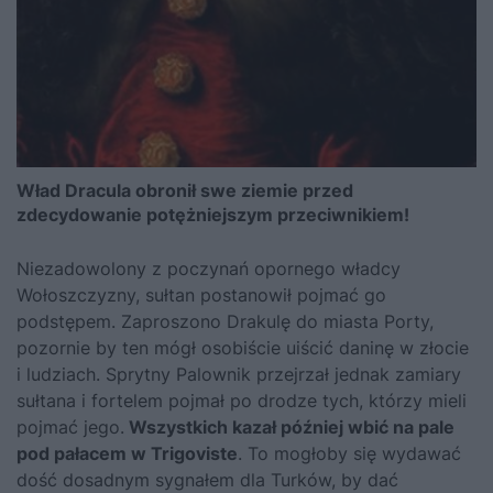
Wład Dracula obronił swe ziemie przed
zdecydowanie potężniejszym przeciwnikiem!
Niezadowolony z poczynań opornego władcy
Wołoszczyzny, sułtan postanowił pojmać go
podstępem. Zaproszono Drakulę do miasta Porty,
pozornie by ten mógł osobiście uiścić daninę w złocie
i ludziach. Sprytny
Palownik
przejrzał jednak zamiary
sułtana i fortelem pojmał po drodze tych, którzy mieli
pojmać jego.
Wszystkich kazał później wbić na pale
pod pałacem w Trigoviste
. To mogłoby się wydawać
dość dosadnym sygnałem dla Turków, by dać