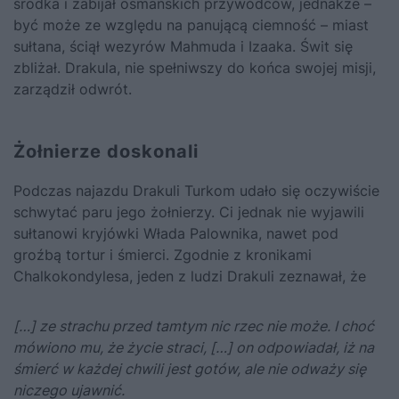
środka i zabijał osmańskich przywódców, jednakże –
być może ze względu na panującą ciemność – miast
sułtana, ściął wezyrów Mahmuda i Izaaka. Świt się
zbliżał. Drakula, nie spełniwszy do końca swojej misji,
zarządził odwrót.
Żołnierze doskonali
Podczas najazdu Drakuli Turkom udało się oczywiście
schwytać paru jego żołnierzy. Ci jednak nie wyjawili
sułtanowi kryjówki Włada Palownika, nawet pod
groźbą tortur i śmierci. Zgodnie z kronikami
Chalkokondylesa, jeden z ludzi Drakuli zeznawał, że
[…] ze strachu przed tamtym nic rzec nie może. I choć
mówiono mu, że życie straci, […] on odpowiadał, iż na
śmierć w każdej chwili jest gotów, ale nie odważy się
niczego ujawnić.