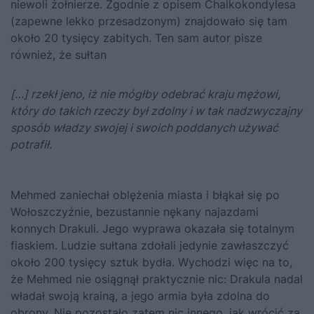
niewoli żołnierze. Zgodnie z opisem Chalkokondylesa
(zapewne lekko przesadzonym) znajdowało się tam
około 20 tysięcy zabitych. Ten sam autor pisze
również, że sułtan
[…] rzekł jeno, iż nie mógłby odebrać kraju mężowi,
który do takich rzeczy był zdolny i w tak nadzwyczajny
sposób władzy swojej i swoich poddanych używać
potrafił.
Mehmed
zaniechał oblężenia miasta i błąkał się po
Wołoszczyźnie, bezustannie nękany najazdami
konnych Drakuli. Jego wyprawa okazała się totalnym
fiaskiem. Ludzie sułtana zdołali jedynie zawłaszczyć
około 200 tysięcy sztuk bydła. Wychodzi więc na to,
że Mehmed nie osiągnął praktycznie nic: Drakula nadal
władał swoją krainą, a jego armia była zdolna do
obrony. Nie pozostało zatem nic innego, jak wrócić za