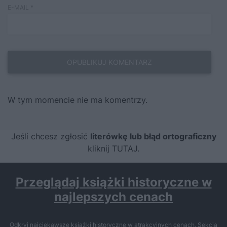
E-MAIL
*
W tym momencie nie ma komentrzy.
Jeśli chcesz zgłosić
literówkę lub błąd ortograficzny
kliknij TUTAJ
.
Przeglądaj książki historyczne w
najlepszych cenach
Odkryj najciekawsze książki historyczne w atrakcyjnych cenach. Sekcja