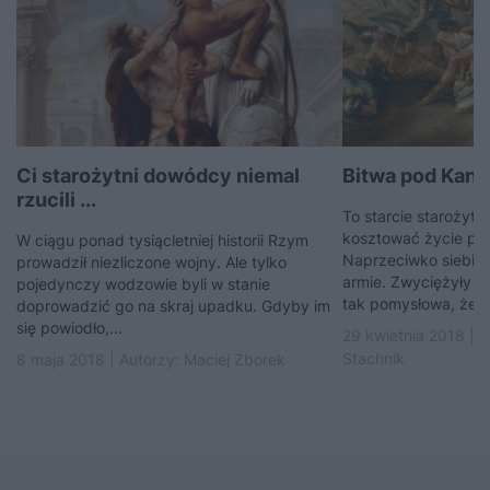
Ci starożytni dowódcy niemal
Bitwa pod Kannam
rzucili ...
To starcie starożyt
kosztować życie praw
W ciągu ponad tysiącletniej historii Rzym
Naprzeciwko siebie 
prowadził niezliczone wojny. Ale tylko
armie. Zwyciężyły de
pojedynczy wodzowie byli w stanie
tak pomysłowa, że w
doprowadzić go na skraj upadku. Gdyby im
się powiodło,...
29 kwietnia 2018 | 
Stachnik
8 maja 2018 | Autorzy:
Maciej Zborek