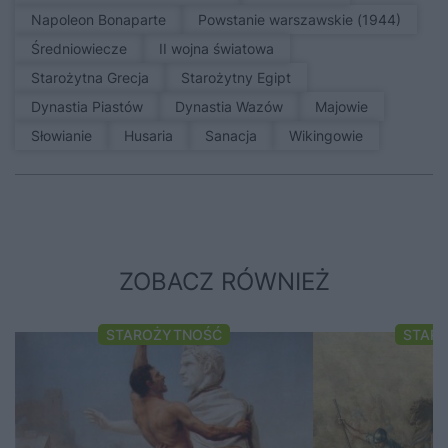
Napoleon Bonaparte
Powstanie warszawskie (1944)
średniowiecze
II wojna światowa
Starożytna Grecja
Starożytny Egipt
Dynastia Piastów
Dynastia Wazów
Majowie
Słowianie
Husaria
sanacja
Wikingowie
ZOBACZ RÓWNIEŻ
STAROŻYTNOŚĆ
STAR