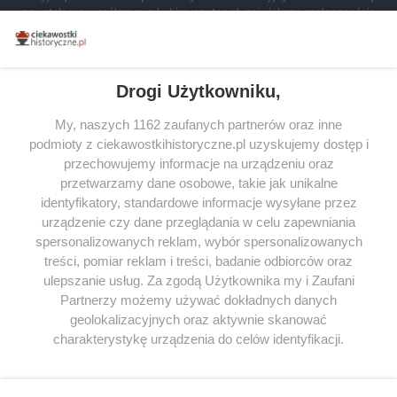
powstała we współpracy z Lubimyczytac.pl, największą społecznością
miłośników literatury w Polsce – dzięki temu możesz wybierać spośród
tytułów najwyżej ocenianych przez czytelników.
Drogi Użytkowniku,
My, naszych 1162 zaufanych partnerów oraz inne
podmioty z ciekawostkihistoryczne.pl uzyskujemy dostęp i
SERWIS
przechowujemy informacje na urządzeniu oraz
przetwarzamy dane osobowe, takie jak unikalne
SPOŁECZNOŚĆ
identyfikatory, standardowe informacje wysyłane przez
urządzenie czy dane przeglądania w celu zapewniania
WSPÓŁPRACA
spersonalizowanych reklam, wybór spersonalizowanych
KONTAKT
treści, pomiar reklam i treści, badanie odbiorców oraz
ulepszanie usług. Za zgodą Użytkownika my i Zaufani
Partnerzy możemy używać dokładnych danych
geolokalizacyjnych oraz aktywnie skanować
charakterystykę urządzenia do celów identyfikacji.
ODWIEDŹ RÓWNIEŻ:
Ponieważ cenimy Twoją prywatność, prosimy o zgodę na
korzystanie z tych technologii poprzez kliknięcie