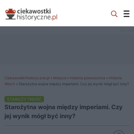
CiekawostkiHistoryczne.pl
»
Miejsce
»
Historia powszechna
»
Historia
Włoch
»
Starożytna wojna między imperiami. Czy jej wynik mógł być inny?
STAROŻYTNOŚĆ
Starożytna wojna między imperiami. Czy
jej wynik mógł być inny?