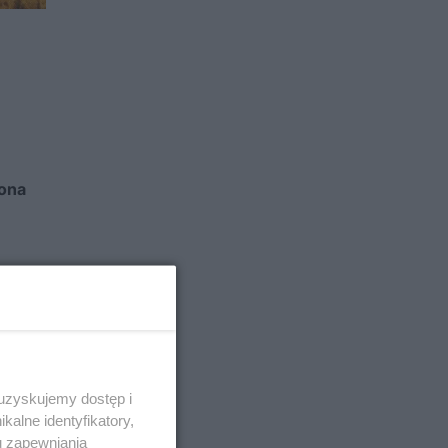
 ona
 uzyskujemy dostęp i
alne identyfikatory,
u zapewniania