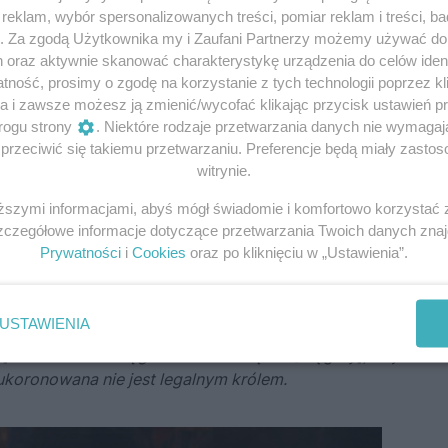
eklam, wybór spersonalizowanych treści, pomiar reklam i treści, b
g. Za zgodą Użytkownika my i Zaufani Partnerzy możemy używać d
h oraz aktywnie skanować charakterystykę urządzenia do celów ident
ność, prosimy o zgodę na korzystanie z tych technologii poprzez kli
a i zawsze możesz ją zmienić/wycofać klikając przycisk ustawień p
rogu strony
. Niektóre rodzaje przetwarzania danych nie wymaga
rzeciwić się takiemu przetwarzaniu. Preferencje będą miały zastoso
witrynie.
, jeśli…
iższymi informacjami, abyś mógł świadomie i komfortowo korzystać
Szczegółowe informacje dotyczące przetwarzania Twoich danych zna
dniowiecznymi Węgrami sprawiły, iż wykształciły się
zasad
Prywatności
i
Cookies
oraz po kliknięciu w „Ustawienia”.
onacji
. Helena Kottaner, która ukradła Świętą Koronę w 144
USTAWIENIA
i]
w Królestwie Węgierskim. Wierzą oni
[Węgrzy]
, że jeśli n
 ukoronowana nie jest legalnym królem.