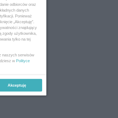
adanie odbiorców oraz
okładnych danych
yfikacji. Ponieważ
knięcie „Akceptuję”.
rywatności znajdujący
ją zgody użytkownika,
wania tylko na tej
 z naszych serwisów
jdziesz w
Polityce
y,
0, tak
Akceptuję
awet