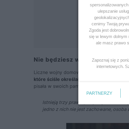
spersonalizowanych r
ulepszanie usłu
geolokalizacyjnyc
cenimy Twoją prywat
Zgoda jest dobrowoln
się w lewym dolnym 
ale masz prawo sp
Nie będziesz węgierskim królem
Zapoznaj się z pon
internetowych. 
Liczne wojny domowe, które wstrząsały śre
które ściśle określały warunki legalnej kor
pisała w swoich pamiętnikach:
PARTNERZY
Istnieją trzy prawa
[dotyczące koronacj
jedno z nich nie jest zachowane, osoba