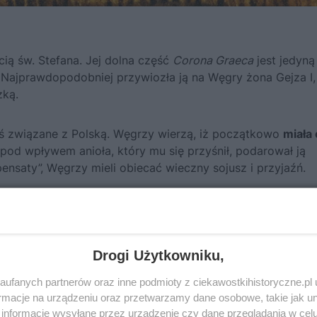
ią św. Stefana. Jej dolna część
Corona Graeca
jest jedyną
 Najprawdopodobniej przywiozła ją na Węgry żona Gejza I,
zką.
aś związane z Polską. Węgrzy wierzą, iż początkowo
miała
ż pod wpływem anioła, który mu się przyśnił, podarował ją
nsaty”, Węgrzy mieli obiecać wieczny sojusz i przyjaźń.
Drogi Użytkowniku,
ufanych partnerów oraz inne podmioty z ciekawostkihistoryczne.pl
macje na urządzeniu oraz przetwarzamy dane osobowe, takie jak unik
informacje wysyłane przez urządzenie czy dane przeglądania w cel