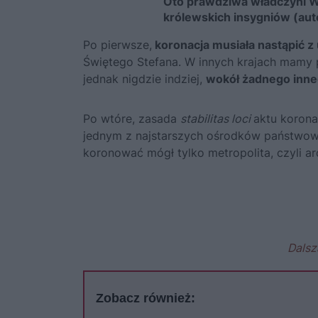
Oto prawdziwa władczyni Wę
królewskich insygniów (auto
Po pierwsze,
koronacja musiała nastąpić 
Świętego Stefana. W innych krajach mamy 
jednak nigdzie indziej,
wokół żadnego innego
Po wtóre, zasada
stabilitas loci
aktu korona
jednym z najstarszych ośrodków państwow
koronować mógł tylko metropolita, czyli a
Dalsz
Zobacz również: