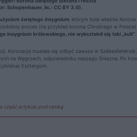
gier! Korona Świętego Stefana i reszta
r: Schopenhauer, lic.: CC BY 3.0).
z użyciem świętego
Insygnium
,
którym była właśnie Korona
podobny proces (na przykład korona Chrobrego w Polsce)
 insygnium królewskiego, nie wykształcił się taki „kult”
.
cji. Koronacja musiała się odbyć zawsze w Székesfehérvár,
ych na Węgrzech, odpowiedniku naszego Gniezna. Po trze
rcybiskup Esztergom.
a część artykułu pod ramką