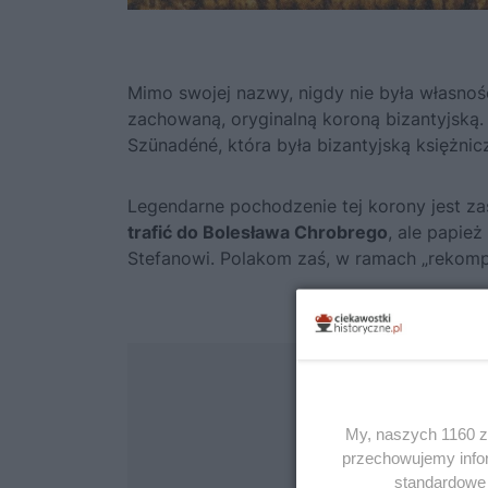
Mimo swojej nazwy, nigdy nie była własnośc
zachowaną, oryginalną koroną bizantyjską.
Szünadéné, która była bizantyjską księżnic
Legendarne pochodzenie tej korony jest z
trafić do
Bolesława Chrobrego
, ale papie
Stefanowi. Polakom zaś, w ramach „rekompe
My, naszych 1160 za
przechowujemy infor
standardowe 