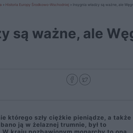
a
»
Historia Europy Środkowo-Wschodniej
»
Insygnia władzy są ważne, ale Węg
zy są ważne, ale W
e którego szły ciężkie pieniądze, a także
ano ją w żelaznej trumnie, był to
. W kraju pozbawionym monarchy to ona