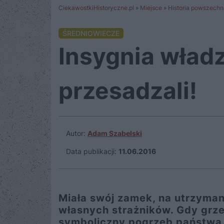
CiekawostkiHistoryczne.pl
»
Miejsce
»
Historia powszechn
ŚREDNIOWIECZE
Insygnia wład
przesadzali!
Autor:
Adam Szabelski
Data publikacji:
11.06.2016
Miała swój zamek, na utrzymani
własnych strażników. Gdy grzeb
symboliczny pogrzeb państwa