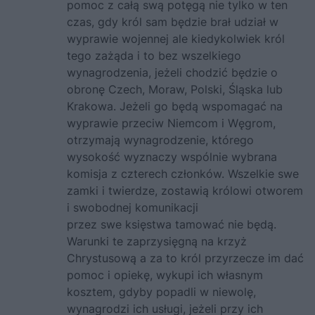
pomoc z całą swą potęgą nie tylko w ten
czas, gdy król sam będzie brał udział w
wyprawie wojennej ale kiedykolwiek król
tego zażąda i to bez wszelkiego
wynagrodzenia, jeżeli chodzić będzie o
obronę Czech, Moraw, Polski, Śląska lub
Krakowa. Jeżeli go będą wspomagać na
wyprawie przeciw Niemcom i Węgrom,
otrzymają wynagrodzenie, którego
wysokość wyznaczy wspólnie wybrana
komisja z czterech członków. Wszelkie swe
zamki i twierdze, zostawią królowi otworem
i swobodnej komunikacji
przez swe księstwa tamować nie będą.
Warunki te zaprzysięgną na krzyż
Chrystusową a za to król przyrzecze im dać
pomoc i opiekę, wykupi ich własnym
kosztem, gdyby popadli w niewolę,
wynagrodzi ich usługi, jeżeli przy ich