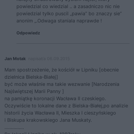
powiedzial co wiedzial .. a zasadniczo nic nie
powiedzial tylko puscil „pawia” bo znaczy sie”
anonim „.Odwaga staniala naprawde !
Odpowiedz
Jan Motak
napisał/a 06.09.2015
Mam spostrzeżenie, że kościół w Lipniku [obecnie
dzielnica Bielska-Białej]
być może właśnie ma takie wezwanie [Narodzenia
Najświętszej Marii Panny ]
na pamiątkę koronacji Wacława II czeskiego.
Oczywiście to lokalne dane z Bielska-Białej,po analizie
historii życia Wacława II, Mieszka I cieszyńskiego
i Biskupa krakowskiego Jana Muskaty.
……………