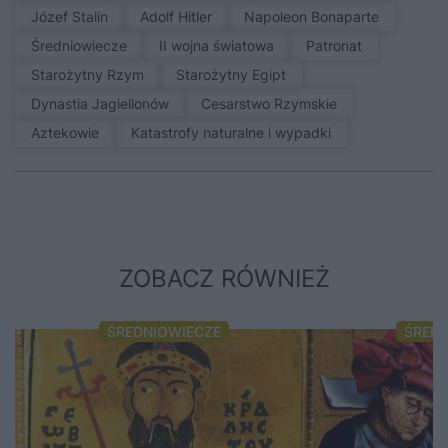
Józef Stalin
Adolf Hitler
Napoleon Bonaparte
średniowiecze
II wojna światowa
patronat
Starożytny Rzym
Starożytny Egipt
Dynastia Jagiellonów
Cesarstwo Rzymskie
Aztekowie
Katastrofy naturalne i wypadki
ZOBACZ RÓWNIEŻ
ŚREDNIOWIECZE
ŚRED