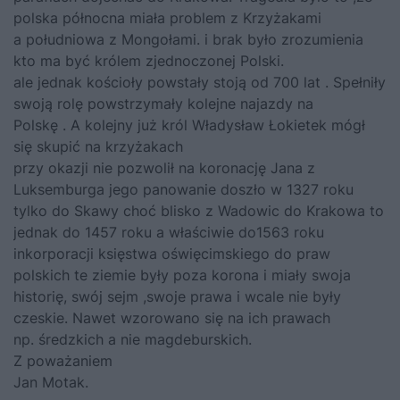
polska północna miała problem z Krzyżakami
a południowa z Mongołami. i brak było zrozumienia
kto ma być królem zjednoczonej Polski.
ale jednak kościoły powstały stoją od 700 lat . Spełniły
swoją rolę powstrzymały kolejne najazdy na
Polskę . A kolejny już król Władysław Łokietek mógł
się skupić na krzyżakach
przy okazji nie pozwolił na koronację Jana z
Luksemburga jego panowanie doszło w 1327 roku
tylko do Skawy choć blisko z Wadowic do Krakowa to
jednak do 1457 roku a właściwie do1563 roku
inkorporacji księstwa oświęcimskiego do praw
polskich te ziemie były poza korona i miały swoja
historię, swój sejm ,swoje prawa i wcale nie były
czeskie. Nawet wzorowano się na ich prawach
np. średzkich a nie magdeburskich.
Z poważaniem
Jan Motak.