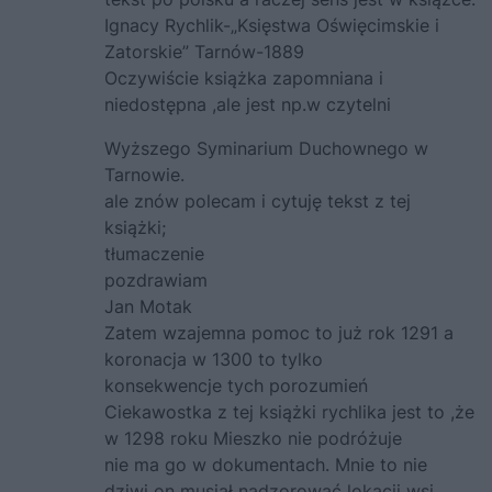
Ignacy Rychlik-„Księstwa Oświęcimskie i
Zatorskie” Tarnów-1889
Oczywiście książka zapomniana i
niedostępna ,ale jest np.w czytelni
Wyższego Syminarium Duchownego w
Tarnowie.
ale znów polecam i cytuję tekst z tej
książki;
tłumaczenie
pozdrawiam
Jan Motak
Zatem wzajemna pomoc to już rok 1291 a
koronacja w 1300 to tylko
konsekwencje tych porozumień
Ciekawostka z tej książki rychlika jest to ,że
w 1298 roku Mieszko nie podróżuje
nie ma go w dokumentach. Mnie to nie
dziwi on musiał nadzorować lokacji wsi