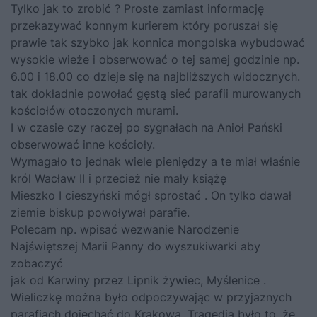
Tylko jak to zrobić ? Proste zamiast informację
przekazywać konnym kurierem który poruszał się
prawie tak szybko jak konnica mongolska wybudować
wysokie wieże i obserwować o tej samej godzinie np.
6.00 i 18.00 co dzieje się na najbliższych widocznych.
tak dokładnie powołać gęstą sieć parafii murowanych
kościołów otoczonych murami.
I w czasie czy raczej po sygnałach na Anioł Pański
obserwować inne kościoły.
Wymagało to jednak wiele pieniędzy a te miał właśnie
król Wacław II i przecież nie mały książę
Mieszko I cieszyński mógł sprostać . On tylko dawał
ziemie biskup powoływał parafie.
Polecam np. wpisać wezwanie Narodzenie
Najświętszej Marii Panny do wyszukiwarki aby
zobaczyć
jak od Karwiny przez Lipnik żywiec, Myślenice .
Wieliczkę można było odpoczywając w przyjaznych
parafiach dojechać do Krakowa. Tragedia było to ,że