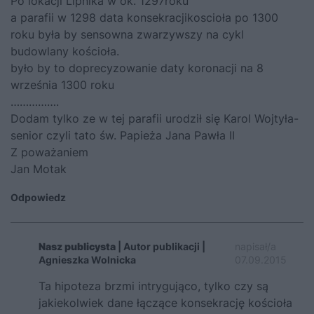
Po lokacji Lipnika w ok. 1297roku
a parafii w 1298 data konsekracjikoscioła po 1300
roku była by sensowna zwarzywszy na cykl
budowlany kościoła.
było by to doprecyzowanie daty koronacji na 8
września 1300 roku
…………….
Dodam tylko ze w tej parafii urodził się Karol Wojtyła-
senior czyli tato św. Papieża Jana Pawła II
Z poważaniem
Jan Motak
Odpowiedz
Nasz publicysta
| Autor publikacji |
napisał/a
Agnieszka Wolnicka
07.09.2015
Ta hipoteza brzmi intrygująco, tylko czy są
jakiekolwiek dane łączące konsekrację kościoła