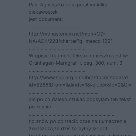
Pani Agnieszko doszperałem kilka
ciekawostek
jest dokument:
………………………………….
http://monasterium.net/mom/CZ-
NA/ACK/228/charter?q=mesco
1291
……………………………………..
W opisie fragment tekstu o mieszku jest w:
Grünhagen-Markgraf II, pag. 300, num. 3
……………………………………..
http://www.sbc.org.pl/dlibra/docmetadata?
id=2286&from=&dirids=1&ver_id=&lp=2&QI=
……………………………………………..
ale po co daleko szukać podsyłam ten tekst
po łacinie
………………………………………………………..
no znów po co tracić czas na tłumaczenie
zwłaszcza,ze dziś to byłby kłopot
tekst po polsku a raczej sens jest w książce: