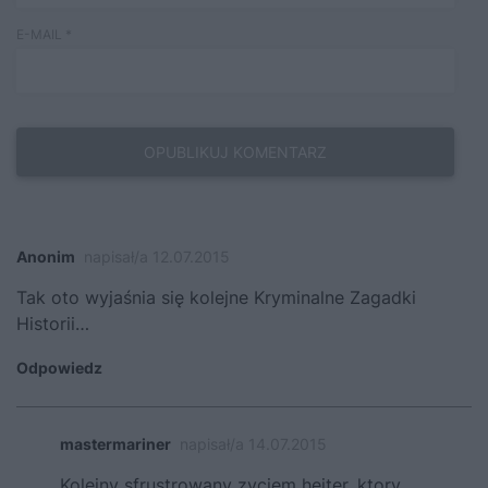
E-MAIL
*
Anonim
napisał/a 12.07.2015
Tak oto wyjaśnia się kolejne Kryminalne Zagadki
Historii…
Odpowiedz
mastermariner
napisał/a 14.07.2015
Kolejny sfrustrowany zyciem hejter, ktory