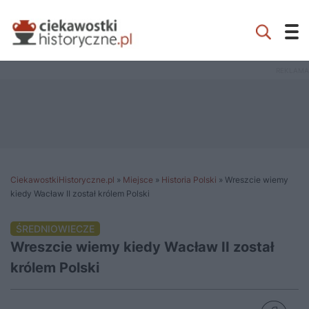
CiekawostkiHistoryczne.pl
»
Miejsce
»
Historia Polski
»
Wreszcie wiemy
kiedy Wacław II został królem Polski
ŚREDNIOWIECZE
Wreszcie wiemy kiedy Wacław II został
królem Polski