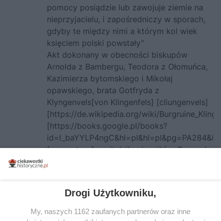
pomocy posiądzie lub zawojuje ziemie na
nieprzyjacielu, i zapośredniczy w sporach,
gdyby te między nimi a którym kol wiek
księciem polski powstały”
Akt dokonany w obecności biskupów
Arnolda z Bambergu, Teodora z Ołomuńca,
Kazimierza bytomskiego i Mikołaj
opawskiego, brata Gotfryda z
Klyngenvels[von Klingenfels] [cliungenvels]
[https://de.wikipedia.org/wiki/Burgruine_Klinge
[https://books.google.pl/books?
id=l_baYYLP4ngC&hl=pl&hl=pl&pg=PA284&
[preceptora] szpitalnika Joanitów, Bernarda
biskupa Miśni, Jana biskupa Wyszehradu i
Jana prepozyta parafii Sacensis [Sazawa]
[https://pl.wikipedia.org/wiki/S%C3%A1zava_
Drogi Użytkowniku,
3, Mesko und Boleslaw Gebruder, herzoge
My, naszych 1162 zaufanych partnerów oraz inne
von Oppeln, verpslichten sich zur Lehnshulfe