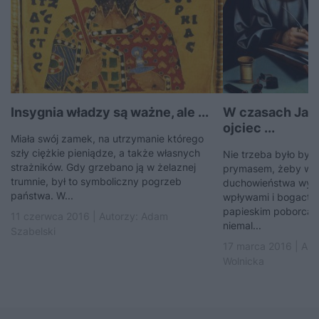
Insygnia władzy są ważne, ale ...
W czasach Jagie
ojciec ...
Miała swój zamek, na utrzymanie którego
szły ciężkie pieniądze, a także własnych
Nie trzeba było być
strażników. Gdy grzebano ją w żelaznej
prymasem, żeby wśr
trumnie, był to symboliczny pogrzeb
duchowieństwa wyró
państwa. W...
wpływami i bogactw
papieskim poborcą 
11 czerwca 2016 | Autorzy:
Adam
niemal...
Szabelski
17 marca 2016 | Aut
Wolnicka