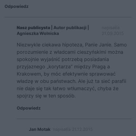
Odpowiedz
Nasz publicysta
| Autor publikacji |
napisał/a
Agnieszka Wolnicka
21.09.2015
Niezwykle ciekawa hipoteza, Panie Janie. Samo
porozumienie z władcami cieszyńskimi można
spokojnie wyjaśnić potrzebą posiadania
przyjaznego „korytarza” między Pragą a
Krakowem, by móc efektywnie sprawować
władzę w obu państwach. Ale już ta sieć parafii
nie daje się tak łatwo wtłumaczyć, chyba że
spojrzy się w ten sposób.
Odpowiedz
Jan Motak
napisał/a 21.12.2015