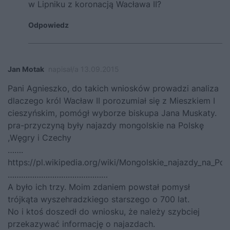
w Lipniku z koronacją Wacława II?
Odpowiedz
Jan Motak
napisał/a 13.09.2015
Pani Agnieszko, do takich wniosków prowadzi analiza
dlaczego król Wacław II porozumiał się z Mieszkiem I
cieszyńskim, pomógł wyborze biskupa Jana Muskaty.
pra-przyczyną były najazdy mongolskie na Polskę
,Węgry i Czechy
…….
https://pl.wikipedia.org/wiki/Mongolskie_najazdy_na_P
………………………………………
A było ich trzy. Moim zdaniem powstał pomysł
trójkąta wyszehradzkiego starszego o 700 lat.
No i ktoś doszedł do wniosku, że należy szybciej
przekazywać informację o najazdach.