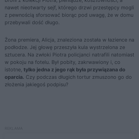
broni z kolekcji Piotra, pieniądze, kosztowności, a
nawet nieotwarty sejf, którego drzwi przestępcy mogli
z pewnością sforsować biorąc pod uwagę, że w domu
przebywali dość długo.
Żona premiera, Alicja, znaleziona została w łazience na
podłodze. Jej głowę przeszyła kula wystrzelona ze
sztucera. Na zwłoki Piotra policjanci natrafili natomiast
w pokoju na fotelu. Był pobity, zakrwawiony i, co
istotne,
tylko jedna z jego rąk była przywiązana do
oparcia.
Czy podczas długich tortur zmuszono go do
złożenia jakiegoś podpisu?