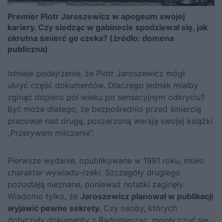
Premier Piotr Jaroszewicz w apogeum swojej
kariery. Czy siedząc w gabinecie spodziewał się, jak
okrutna śmierć go czeka? (źródło: domena
publiczna)
Istnieje podejrzenie, że Piotr Jaroszewicz mógł
ukryć część dokumentów. Dlaczego jednak miałby
zginąć dopiero pół wieku po sensacyjnym odkryciu?
Być może dlatego, że bezpośrednio przed śmiercią
pracował nad drugą, poszerzoną wersją swojej książki
„Przerywam milczenie”.
Pierwsze wydanie, opublikowane w 1991 roku, miało
charakter wywiadu-rzeki. Szczegóły drugiego
pozostają nieznane, ponieważ notatki zaginęły.
Wiadomo tylko, że
Jaroszewicz planował w publikacji
wyjawić pewne sekrety.
Czy osoby, których
dotyczyły dokumenty z Radomierzyc, mogły czuć się