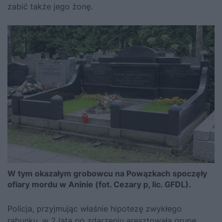
zabić także jego żonę.
W tym okazałym grobowcu na Powązkach spoczęły
ofiary mordu w Aninie (fot. Cezary p, lic. GFDL).
Policja, przyjmując właśnie hipotezę zwykłego
rabunku, w 2 lata po zdarzeniu aresztowała grupę