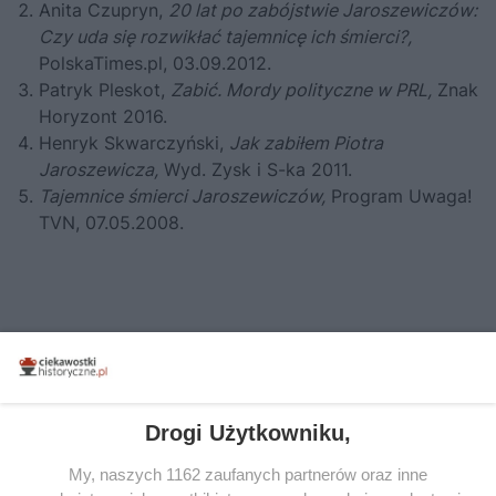
Anita Czupryn,
20 lat po zabójstwie Jaroszewiczów:
Czy uda się rozwikłać tajemnicę ich śmierci?,
PolskaTimes.pl, 03.09.2012.
Patryk Pleskot,
Zabić. Mordy polityczne w PRL
,
Znak
Horyzont 2016.
Henryk Skwarczyński,
Jak zabiłem Piotra
Jaroszewicza,
Wyd. Zysk i S-ka 2011.
Tajemnice śmierci Jaroszewiczów,
Program Uwaga!
TVN, 07.05.2008.
Drogi Użytkowniku,
My, naszych 1162 zaufanych partnerów oraz inne