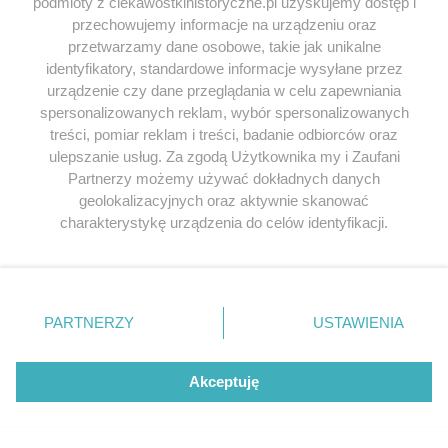
podmioty z ciekawostkihistoryczne.pl uzyskujemy dostęp i
przechowujemy informacje na urządzeniu oraz
przetwarzamy dane osobowe, takie jak unikalne
identyfikatory, standardowe informacje wysyłane przez
urządzenie czy dane przeglądania w celu zapewniania
spersonalizowanych reklam, wybór spersonalizowanych
treści, pomiar reklam i treści, badanie odbiorców oraz
ulepszanie usług. Za zgodą Użytkownika my i Zaufani
Partnerzy możemy używać dokładnych danych
geolokalizacyjnych oraz aktywnie skanować
charakterystykę urządzenia do celów identyfikacji.
Ponieważ cenimy Twoją prywatność, prosimy o zgodę na
korzystanie z tych technologii poprzez kliknięcie
„Akceptuję”. Zgoda jest dobrowolna i zawsze możesz ją
zmienić/wycofać klikając przycisk ustawień prywatności
PARTNERZY
USTAWIENIA
znajdujący się w lewym dolnym rogu strony
. Niektóre
rodzaje przetwarzania danych nie wymagają zgody
użytkownika, ale masz prawo sprzeciwić się takiemu
Akceptuję
przetwarzaniu. Preferencje będą miały zastosowania tylko
na tej witrynie.