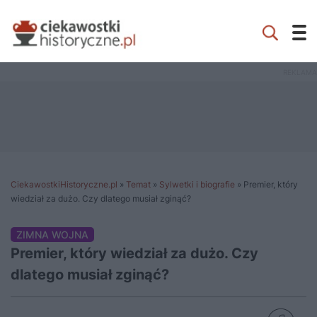
CiekawostkiHistoryczne.pl
»
Temat
»
Sylwetki i biografie
»
Premier, który
wiedział za dużo. Czy dlatego musiał zginąć?
ZIMNA WOJNA
Premier, który wiedział za dużo. Czy
dlatego musiał zginąć?