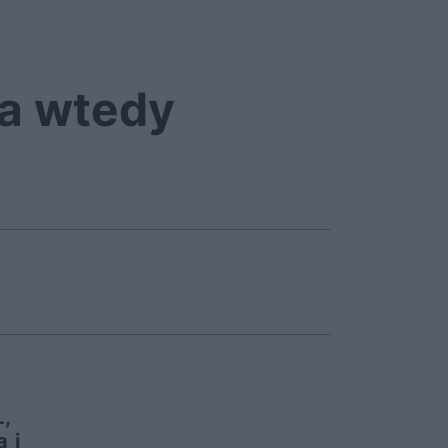
ła wtedy
,
 i