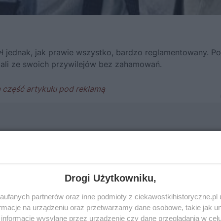
 był jednak, jak prawie wszystko, bardzo reglamentowany. P
ystali ze swoich przywilejów bez zahamowań.
Drogi Użytkowniku,
ufanych partnerów oraz inne podmioty z ciekawostkihistoryczne.pl
macje na urządzeniu oraz przetwarzamy dane osobowe, takie jak unik
informacje wysyłane przez urządzenie czy dane przeglądania w cel