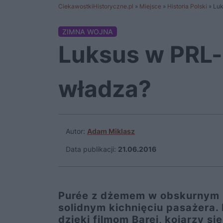
CiekawostkiHistoryczne.pl
»
Miejsce
»
Historia Polski
»
Luk
ZIMNA WOJNA
Luksus w PRL-
władza?
Autor:
Adam Miklasz
Data publikacji:
21.06.2016
Purée z dżemem w obskurnym Ba
solidnym kichnięciu pasażera
dzięki filmom Barei, kojarzy s