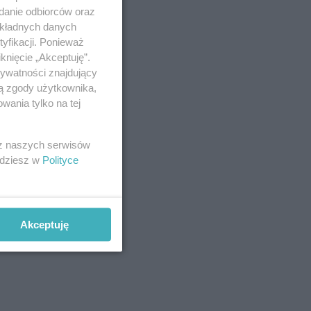
adanie odbiorców oraz
okładnych danych
yfikacji. Ponieważ
knięcie „Akceptuję”.
rywatności znajdujący
ją zgody użytkownika,
wania tylko na tej
ci nie
 z naszych serwisów
jdziesz w
Polityce
Akceptuję