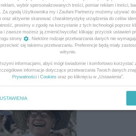
eklam, wybór spersonalizowanych treści, pomiar reklam i treści, b
g. Za zgodą Użytkownika my i Zaufani Partnerzy możemy używać d
h oraz aktywnie skanować charakterystykę urządzenia do celów ident
ność, prosimy o zgodę na korzystanie z tych technologii poprzez kli
a i zawsze możesz ją zmienić/wycofać klikając przycisk ustawień p
rogu strony
. Niektóre rodzaje przetwarzania danych nie wymaga
 i równiejszych”, niektórzy obywatele Polski Ludowej
rzeciwić się takiemu przetwarzaniu. Preferencje będą miały zastoso
na propaganda piętnowała przedwojenne rządy panów,
witrynie.
a uciskanego ludu, to jednak niektórzy ówcześni decyden
iższymi informacjami, abyś mógł świadomie i komfortowo korzystać
stw, jakie dają ważne stanowiska w państwie.
Szczegółowe informacje dotyczące przetwarzania Twoich danych zna
Prywatności
i
Cookies
oraz po kliknięciu w „Ustawienia”.
USTAWIENIA