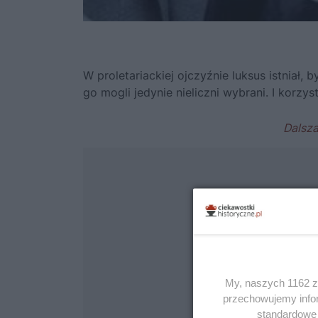
W proletariackiej ojczyźnie luksus istniał,
go mogli jedynie nieliczni wybrani. I korz
My, naszych 1162 za
przechowujemy infor
standardowe 