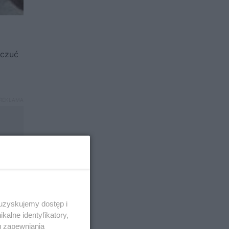
oczuć
 uzyskujemy dostęp i
alne identyfikatory,
u zapewniania