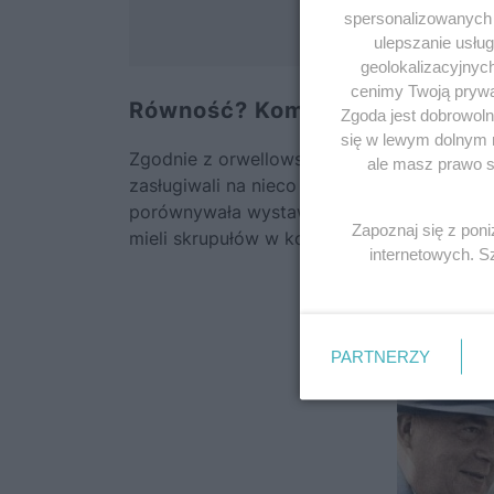
spersonalizowanych r
ulepszanie usłu
geolokalizacyjnyc
cenimy Twoją prywat
Równość? Kompletna fikcja
Zgoda jest dobrowoln
się w lewym dolnym 
Zgodnie z orwellowską maksymą o „równych
ale masz prawo sp
zasługiwali na nieco więcej. Choć oficjal
porównywała wystawne życie elit do ubóstw
Zapoznaj się z pon
mieli skrupułów w korzystaniu z dobrodziej
internetowych. 
PARTNERZY