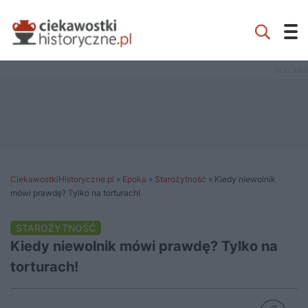
CiekawostkiHistoryczne.pl
»
Epoka
»
Starożytność
»
Kiedy niewolnik
mówi prawdę? Tylko na torturach!
STAROŻYTNOŚĆ
Kiedy niewolnik mówi prawdę? Tylko na
torturach!