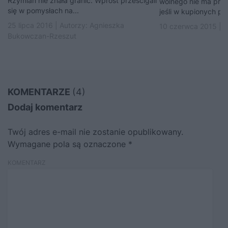
Rzymian nie znała granic. Wprost prześcigali
wolnego nie ma praw
się w pomysłach na...
jeśli w kupionych prz
25 lipca 2016 | Autorzy:
Agnieszka
10 czerwca 2015 | A
Bukowczan-Rzeszut
KOMENTARZE
(4)
Dodaj komentarz
Twój adres e-mail nie zostanie opublikowany.
Wymagane pola są oznaczone
*
KOMENTARZ