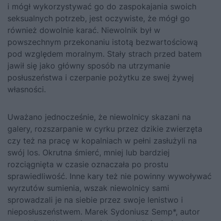
i mógł
wykorzystywać go do zaspokajania swoich
seksualnych potrzeb
, jest oczywiste, że mógł go
również dowolnie karać. Niewolnik był w
powszechnym przekonaniu istotą bezwartościową
pod względem moralnym. Stały strach przed batem
jawił się jako główny sposób na utrzymanie
posłuszeństwa i czerpanie pożytku ze swej żywej
własności.
Uważano jednocześnie, że niewolnicy skazani na
galery, rozszarpanie w cyrku przez dzikie zwierzęta
czy też na pracę w kopalniach w pełni zasłużyli na
swój los. Okrutna śmierć, mniej lub bardziej
rozciągnięta w czasie oznaczała po prostu
sprawiedliwość. Inne kary też nie powinny wywoływać
wyrzutów sumienia, wszak niewolnicy sami
sprowadzali je na siebie przez swoje lenistwo i
nieposłuszeństwem. Marek Sydoniusz Semp*, autor