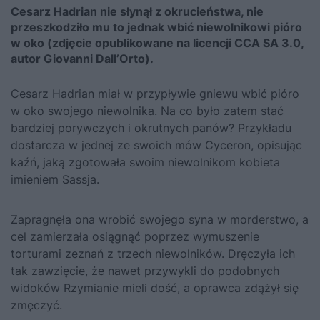
Cesarz Hadrian nie słynął z okrucieństwa, nie
przeszkodziło mu to jednak wbić niewolnikowi pióro
w oko (zdjęcie opublikowane na licencji CCA SA 3.0,
autor Giovanni Dall’Orto).
Cesarz Hadrian miał w przypływie gniewu wbić pióro
w oko swojego niewolnika. Na co było zatem stać
bardziej porywczych i okrutnych panów? Przykładu
dostarcza w jednej ze swoich mów Cyceron, opisując
kaźń, jaką zgotowała swoim niewolnikom kobieta
imieniem Sassja.
Zapragnęła ona wrobić swojego syna w morderstwo, a
cel zamierzała osiągnąć poprzez wymuszenie
torturami zeznań z trzech niewolników. Dręczyła ich
tak zawzięcie, że nawet przywykli do podobnych
widoków Rzymianie mieli dość, a oprawca zdążył się
zmęczyć.