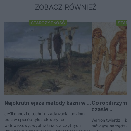
ZOBACZ RÓWNIEŻ
STAROŻYTNOŚĆ
STAR
Najokrutniejsze metody kaźni w ...
Co robili rzym
czasie ...
Jeśli chodzi o techniki zadawania ludziom
bólu w sposób tyleż okrutny, co
Warron twierdził, że 
widowiskowy, wyobraźnia starożytnych
mówiące narzędzie 