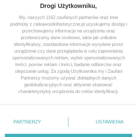
Drogi Użytkowniku,
My, naszych 1162 zaufanych partnerów oraz inne
podmioty z ciekawostkihistoryczne.pl uzyskujemy dostęp i
SERWIS
przechowujemy informacje na urządzeniu oraz
przetwarzamy dane osobowe, takie jak unikalne
SPOŁECZNOŚĆ
identyfikatory, standardowe informacje wysyłane przez
WSPÓŁPRACA
urządzenie czy dane przeglądania w celu zapewniania
spersonalizowanych reklam, wybór spersonalizowanych
KONTAKT
treści, pomiar reklam i treści, badanie odbiorców oraz
ulepszanie usług. Za zgodą Użytkownika my i Zaufani
Partnerzy możemy używać dokładnych danych
geolokalizacyjnych oraz aktywnie skanować
ODWIEDŹ RÓWNIEŻ:
charakterystykę urządzenia do celów identyfikacji.
Ponieważ cenimy Twoją prywatność, prosimy o zgodę na
korzystanie z tych technologii poprzez kliknięcie
„Akceptuję”. Zgoda jest dobrowolna i zawsze możesz ją
zmienić/wycofać klikając przycisk ustawień prywatności
PARTNERZY
USTAWIENIA
znajdujący się w lewym dolnym rogu strony
. Niektóre
Lubimyczytac.pl • Największy serwis o
książkach
Twojahistoria.pl • Historia jakiej nie znasz
rodzaje przetwarzania danych nie wymagają zgody