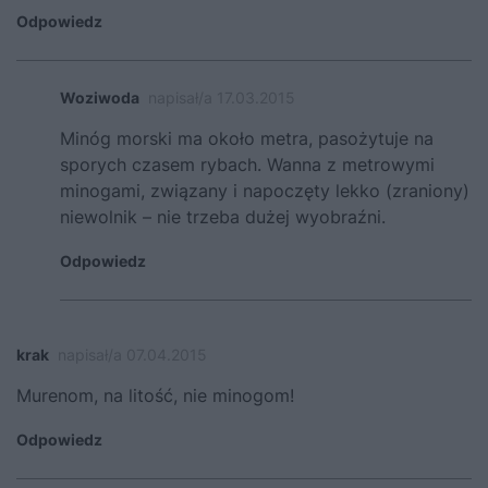
Odpowiedz
Woziwoda
napisał/a 17.03.2015
Minóg morski ma około metra, pasożytuje na
sporych czasem rybach. Wanna z metrowymi
minogami, związany i napoczęty lekko (zraniony)
niewolnik – nie trzeba dużej wyobraźni.
Odpowiedz
krak
napisał/a 07.04.2015
Murenom, na litość, nie minogom!
Odpowiedz