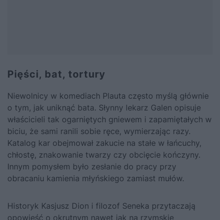
Pięści, bat, tortury
Niewolnicy w komediach Plauta często myślą głównie
o tym, jak uniknąć bata. Słynny lekarz Galen opisuje
właścicieli tak ogarniętych gniewem i zapamiętałych w
biciu, że sami ranili sobie ręce, wymierzając razy.
Katalog kar obejmował zakucie na stałe w łańcuchy,
chłostę, znakowanie twarzy czy obcięcie kończyny.
Innym pomysłem było zesłanie do pracy przy
obracaniu kamienia młyńskiego zamiast mułów.
Historyk Kasjusz Dion i filozof Seneka przytaczają
opowieść o okrutnym nawet jak na rzymskie