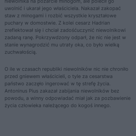
niewolnika na pożarcie minogom, ale polecił go
uwolnić i ukarał jego właściciela. Nakazał zakopać
staw z minogami i rozbić wszystkie kryształowe
puchary w domostwie. Z kolei cesarz Hadrian
zreflektował się i chciał zadośćuczynić niewolnikowi
zadaną ranę. Pokrzywdzony odparł, że nic nie jest w
stanie wynagrodzić mu utraty oka, co było wielką
zuchwałością.
O ile w czasach republiki niewolników nic nie chroniło
przed gniewem właścicieli, o tyle za cesarstwa
państwo zaczęło ingerować w tę strefę życia.
Antoninus Pius zakazał zabijania niewolników bez
powodu, a winny odpowiadać miał jak za pozbawienie
życia człowieka należącego do kogoś innego.