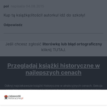
pol
napisał/a 04.08.2015
Kup tą książkę:litości! autorku! idź do szkoły!
Odpowiedz
Jeśli chcesz zgłosić
literówkę lub błąd ortograficzny
kliknij TUTAJ
.
Przeglądaj książki historyczne w
najlepszych cenach
Odkryj najciekawsze książki historyczne w atrakcyjnych cenach. Sekcja
powstała we współpracy z Lubimyczytac.pl, największą społecznością
miłośników literatury w Polsce – dzięki temu możesz wybierać spośród
tytułów najwyżej ocenianych przez czytelników.