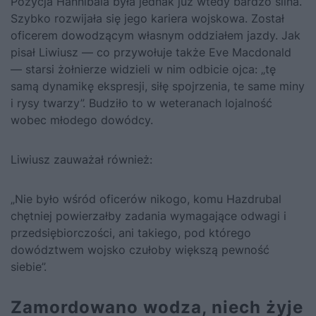
Pozycja Hannibala była jednak już wtedy bardzo silna.
Szybko rozwijała się jego kariera wojskowa. Został
oficerem dowodzącym własnym oddziałem jazdy. Jak
pisał Liwiusz — co przywołuje także Eve Macdonald
— starsi żołnierze widzieli w nim odbicie ojca: „tę
samą dynamikę ekspresji, siłę spojrzenia, te same miny
i rysy twarzy”. Budziło to w weteranach lojalność
wobec młodego dowódcy.
Liwiusz zauważał również:
„Nie było wśród oficerów nikogo, komu Hazdrubal
chętniej powierzałby zadania wymagające odwagi i
przedsiębiorczości, ani takiego, pod którego
dowództwem wojsko czułoby większą pewność
siebie”.
Zamordowano wodza, niech żyje