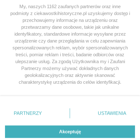
My, naszych 1162 zaufanych partnerów oraz inne
podmioty z ciekawostkihistoryczne.pl uzyskujemy dostęp i
SERWIS
przechowujemy informacje na urządzeniu oraz
przetwarzamy dane osobowe, takie jak unikalne
SPOŁECZNOŚĆ
identyfikatory, standardowe informacje wysyłane przez
urządzenie czy dane przeglądania w celu zapewniania
WSPÓŁPRACA
spersonalizowanych reklam, wybór spersonalizowanych
KONTAKT
treści, pomiar reklam i treści, badanie odbiorców oraz
ulepszanie usług. Za zgodą Użytkownika my i Zaufani
Partnerzy możemy używać dokładnych danych
geolokalizacyjnych oraz aktywnie skanować
charakterystykę urządzenia do celów identyfikacji.
ODWIEDŹ RÓWNIEŻ:
Ponieważ cenimy Twoją prywatność, prosimy o zgodę na
korzystanie z tych technologii poprzez kliknięcie
„Akceptuję”. Zgoda jest dobrowolna i zawsze możesz ją
zmienić/wycofać klikając przycisk ustawień prywatności
PARTNERZY
USTAWIENIA
znajdujący się w lewym dolnym rogu strony
. Niektóre
Lubimyczytac.pl • Największy serwis o
książkach
Twojahistoria.pl • Historia jakiej nie znasz
rodzaje przetwarzania danych nie wymagają zgody
użytkownika, ale masz prawo sprzeciwić się takiemu
Akceptuję
przetwarzaniu. Preferencje będą miały zastosowania tylko
© 2026 CIEKAWOSTKIHISTORYCZNE.PL. ALL RIGHTS