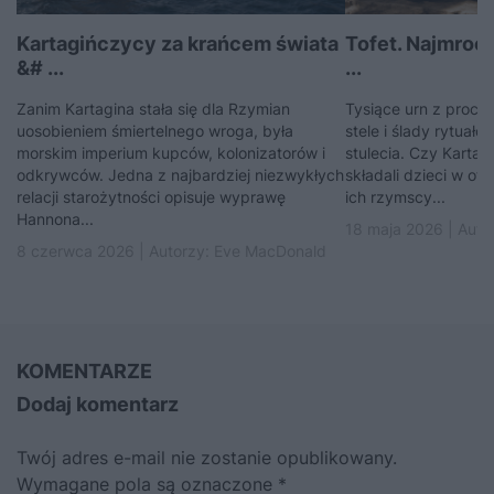
Kartagińczycy za krańcem świata
Tofet. Najmroc
&# ...
...
Zanim Kartagina stała się dla Rzymian
Tysiące urn z proch
uosobieniem śmiertelnego wroga, była
stele i ślady rytuał
morskim imperium kupców, kolonizatorów i
stulecia. Czy Karta
odkrywców. Jedna z najbardziej niezwykłych
składali dzieci w ofi
relacji starożytności opisuje wyprawę
ich rzymscy...
Hannona...
18 maja 2026 | Auto
8 czerwca 2026 | Autorzy:
Eve MacDonald
KOMENTARZE
Dodaj komentarz
Twój adres e-mail nie zostanie opublikowany.
Wymagane pola są oznaczone
*