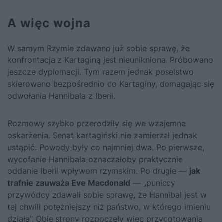
A więc wojna
W samym Rzymie zdawano już sobie sprawę, że
konfrontacja z Kartaginą jest nieunikniona. Próbowano
jeszcze dyplomacji. Tym razem jednak poselstwo
skierowano bezpośrednio do Kartaginy, domagając się
odwołania Hannibala z Iberii.
Rozmowy szybko przerodziły się we wzajemne
oskarżenia. Senat kartagiński nie zamierzał jednak
ustąpić. Powody były co najmniej dwa. Po pierwsze,
wycofanie Hannibala oznaczałoby praktycznie
oddanie Iberii wpływom rzymskim. Po drugie —
jak
trafnie zauważa Eve Macdonald
— „puniccy
przywódcy zdawali sobie sprawę, że Hannibal jest w
tej chwili potężniejszy niż państwo, w którego imieniu
działa”. Obie strony rozpoczęły więc przygotowania