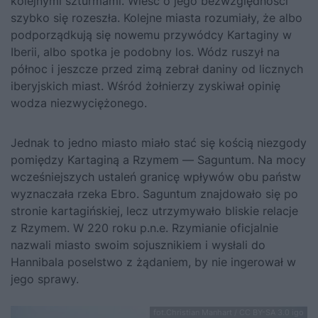
kolejnymi szturmami. Wieść o jego bezwzględności
szybko się rozeszła. Kolejne miasta rozumiały, że albo
podporządkują się nowemu przywódcy Kartaginy w
Iberii, albo spotka je podobny los. Wódz ruszył na
północ i jeszcze przed zimą zebrał daniny od licznych
iberyjskich miast. Wśród żołnierzy zyskiwał opinię
wodza niezwyciężonego.
Jednak to jedno miasto miało stać się kością niezgody
pomiędzy Kartaginą a Rzymem — Saguntum. Na mocy
wcześniejszych ustaleń granicę wpływów obu państw
wyznaczała rzeka Ebro. Saguntum znajdowało się po
stronie kartagińskiej, lecz utrzymywało bliskie relacje
z Rzymem. W 220 roku p.n.e. Rzymianie oficjalnie
nazwali miasto swoim sojusznikiem i wysłali do
Hannibala poselstwo z żądaniem, by nie ingerował w
jego sprawy.
fot.Christian Manhart / CC BY-SA 3.0 igo