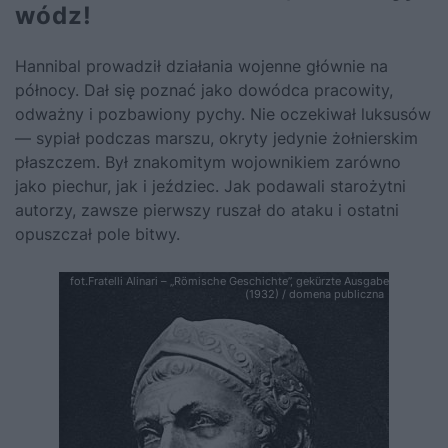
wódz!
Hannibal prowadził działania wojenne głównie na
północy. Dał się poznać jako dowódca pracowity,
odważny i pozbawiony pychy. Nie oczekiwał luksusów
— sypiał podczas marszu, okryty jedynie żołnierskim
płaszczem. Był znakomitym wojownikiem zarówno
jako piechur, jak i jeździec. Jak podawali starożytni
autorzy, zawsze pierwszy ruszał do ataku i ostatni
opuszczał pole bitwy.
fot.Fratelli Alinari – „Römische Geschichte”, gekürzte Ausgabe
(1932) / domena publiczna