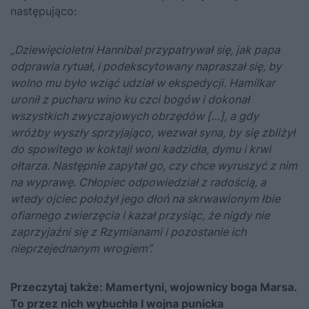
następująco:
„Dziewięcioletni Hannibal przypatrywał się, jak papa
odprawia rytuał, i podekscytowany napraszał się, by
wolno mu było wziąć udział w ekspedycji. Hamilkar
uronił z pucharu wino ku czci bogów i dokonał
wszystkich zwyczajowych obrzędów […], a gdy
wróżby wyszły sprzyjająco, wezwał syna, by się zbliżył
do spowitego w koktajl woni kadzidła, dymu i krwi
ołtarza. Następnie zapytał go, czy chce wyruszyć z nim
na wyprawę. Chłopiec odpowiedział z radością, a
wtedy ojciec położył jego dłoń na skrwawionym łbie
ofiarnego zwierzęcia i kazał przysiąc, że nigdy nie
zaprzyjaźni się z Rzymianami i pozostanie ich
nieprzejednanym wrogiem”.
Przeczytaj także:
Mamertyni, wojownicy boga Marsa.
To przez nich wybuchła I wojna punicka