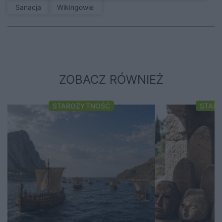
sanacja
Wikingowie
ZOBACZ RÓWNIEŻ
STAROŻYTNOŚĆ
STAR