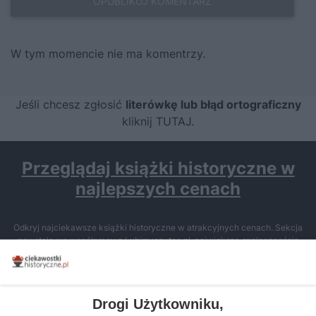
W tym momencie nie ma komentrzy.
Jeśli chcesz zgłosić
literówkę lub błąd ortograficzny
kliknij TUTAJ
.
Przeglądaj książki historyczne w
najlepszych cenach
Odkryj najciekawsze książki historyczne w atrakcyjnych cenach. Sekcja
powstała we współpracy z Lubimyczytac.pl, największą społecznością
miłośników literatury w Polsce – dzięki temu możesz wybierać spośród
tytułów najwyżej ocenianych przez czytelników.
Drogi Użytkowniku,