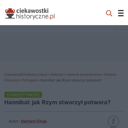
CiekawostkiHistoryczne.pl
»
Miejsce
»
Historia powszechna
»
Historia
Hiszpanii i Portugalii
»
Hannibal: jak Rzym stworzył potwora?
STAROŻYTNOŚĆ
Hannibal: jak Rzym stworzył potwora?
Autor:
Herbert Gnaś