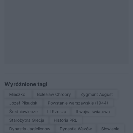
Wyróżnione tagi
Mieszko I
Bolesław Chrobry
Zygmunt August
Józef Piłsudski
Powstanie warszawskie (1944)
średniowiecze
III Rzesza
II wojna światowa
Starożytna Grecja
Historia PRL
Dynastia Jagiellonów
Dynastia Wazów
Słowianie