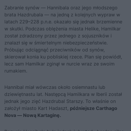
Zabranie synów — Hannibala oraz jego młodszego
brata Hazdrubala — na jedną z kolejnych wypraw w
latach 229–228 p.n.e. okazało się jednak brzemienne
w skutki. Podczas oblężenia miasta Helike, Hamilkar
został zdradzony przez jednego z sojuszników i
znalazł się w śmiertelnym niebezpieczeństwie.
Próbując odciągnąć przeciwników od synów,
skierował konia ku pobliskiej rzece. Plan się powiódł,
lecz sam Hamilkar zginął w nurcie wraz ze swoim
rumakiem.
Hannibal miał wówczas około osiemnastu lub
dziewiętnastu lat. Następcą Hamilkara w Iberii został
jednak jego zięć Hazdrubal Starszy. To właśnie on
założył miasto Kart Hadaszt,
późniejsze Carthago
Nova — Nową Kartaginę.