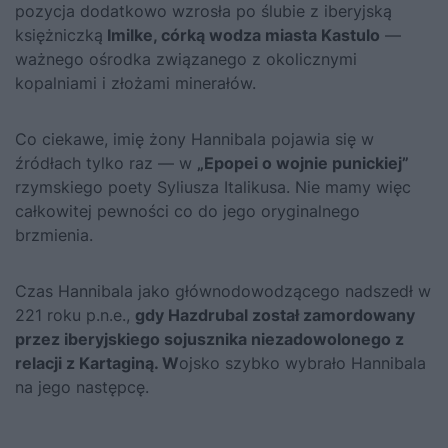
pozycja dodatkowo wzrosła po ślubie z iberyjską
księżniczką
Imilke, córką wodza miasta Kastulo
—
ważnego ośrodka związanego z okolicznymi
kopalniami i złożami minerałów.
Co ciekawe, imię żony Hannibala pojawia się w
źródłach tylko raz — w
„Epopei o wojnie punickiej”
rzymskiego poety Syliusza Italikusa. Nie mamy więc
całkowitej pewności co do jego oryginalnego
brzmienia.
Czas Hannibala jako głównodowodzącego nadszedł w
221 roku p.n.e.,
gdy Hazdrubal został zamordowany
przez iberyjskiego sojusznika niezadowolonego z
relacji z Kartaginą. W
ojsko szybko wybrało Hannibala
na jego następcę.