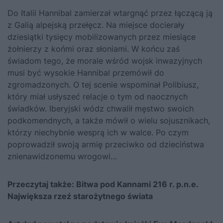
Do Italii Hannibal zamierzał wtargnąć przez łączącą ją
z Galią alpejską przełęcz. Na miejsce docierały
dziesiątki tysięcy mobilizowanych przez miesiące
żołnierzy z końmi oraz słoniami. W końcu zaś
świadom tego, że morale wśród wojsk inwazyjnych
musi być wysokie Hannibal przemówił do
zgromadzonych. O tej scenie wspominał Polibiusz,
który miał usłyszeć relacje o tym od naocznych
świadków. Iberyjski wódz chwalił męstwo swoich
podkomendnych, a także mówił o wielu sojusznikach,
którzy niechybnie wesprą ich w walce. Po czym
poprowadził swoją armię przeciwko od dzieciństwa
znienawidzonemu wrogowi…
Przeczytaj także:
Bitwa pod Kannami 216 r. p.n.e.
Największa rzeź starożytnego świata