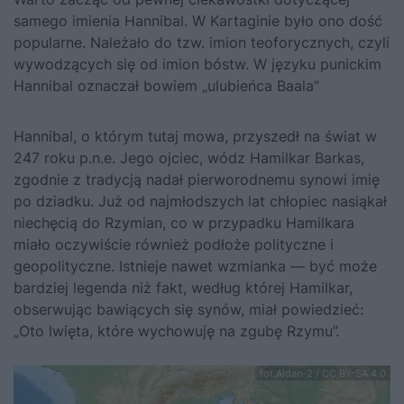
samego imienia Hannibal. W Kartaginie było ono dość
popularne. Należało do tzw. imion teoforycznych, czyli
wywodzących się od imion bóstw. W języku punickim
Hannibal oznaczał bowiem „ulubieńca Baala”
Hannibal, o którym tutaj mowa, przyszedł na świat w
247 roku p.n.e. Jego ojciec, wódz Hamilkar Barkas,
zgodnie z tradycją nadał pierworodnemu synowi imię
po dziadku. Już od najmłodszych lat chłopiec nasiąkał
niechęcią do Rzymian, co w przypadku Hamilkara
miało oczywiście również podłoże polityczne i
geopolityczne. Istnieje nawet wzmianka — być może
bardziej legenda niż fakt, według której Hamilkar,
obserwując bawiących się synów, miał powiedzieć:
„Oto lwięta, które wychowuję na zgubę Rzymu”.
fot.Aldan-2 / CC BY-SA 4.0