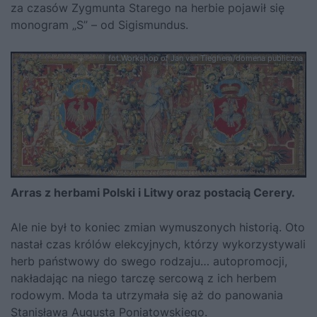
za czasów
Zygmunta Starego
na herbie pojawił się
monogram „S” – od Sigismundus.
fot.Workshop of Jan van Tieghem/domena publiczna
Arras z herbami Polski i Litwy oraz postacią Cerery.
Ale nie był to koniec zmian wymuszonych historią. Oto
nastał czas królów elekcyjnych, którzy wykorzystywali
herb państwowy do swego rodzaju… autopromocji,
nakładając na niego tarczę sercową z ich herbem
rodowym. Moda ta utrzymała się aż do panowania
Stanisława Augusta Poniatowskiego
.