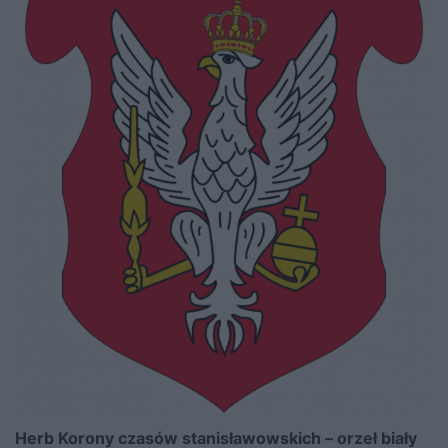
Herb Korony czasów stanisławowskich – orzeł biały