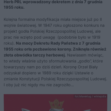
Herb PRL wprowadzony dekretem z dnia 7 grudnia
1955 roku.
Kolejna formalna modyfikacja miała miejsce już po II
wojnie światowej. W 1947 roku ogłoszono konkurs na
projekt godła Polskiej Rzeczpospolitej Ludowej, ale
prac nie wzięto pod uwagę (podobnie było w 1919
roku).
Na mocy Dekretu Rady Państwa z 7 grudnia
1955 roku orła pozbawiono korony. Zniknęła również
złota obwódka tarczy herbowej.
Nawiasem mówiąc,
to wtedy właśnie użyto sformułowania „godło”, które
towarzyszy nam po dziś dzień. Koronę Orzeł Biały
odzyskał dopiero w 1989 roku dzięki Ustawie o
zmianie Konstytucji Polskiej Rzeczypospolitej Ludowej.
I oby już nic nigdy mu nie zagroziło…
fot.Mareklug / wikiepdia