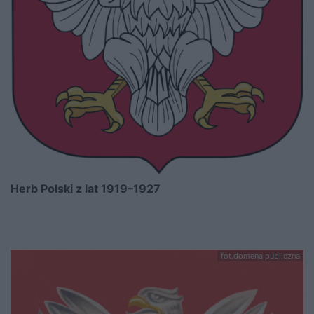
Herb Polski z lat 1919–1927
fot.domena publiczna