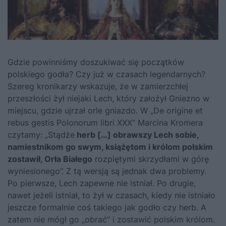
Gdzie powinniśmy doszukiwać się początków
polskiego godła? Czy już w czasach legendarnych?
Szereg kronikarzy wskazuje, że w zamierzchłej
przeszłości żył niejaki Lech, który założył Gniezno w
miejscu, gdzie ujrzał orle gniazdo. W „De origine et
rebus gestis Polonorum libri XXX” Marcina Kromera
czytamy: „Stądże
herb […] obrawszy Lech sobie,
namiestnikom go swym, książętom i królom polskim
zostawił, Orła Białego
rozpiętymi skrzydłami w górę
wyniesionego”. Z tą wersją są jednak dwa problemy.
Po pierwsze, Lech zapewne nie istniał. Po drugie,
nawet jeżeli istniał, to żył w czasach, kiedy nie istniało
jeszcze formalnie coś takiego jak godło czy herb. A
zatem nie mógł go „obrać” i zostawić polskim królom.