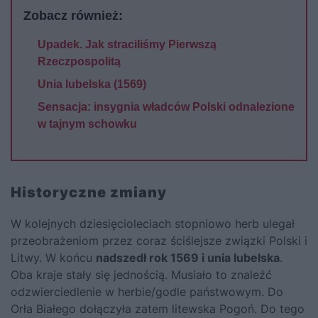
Zobacz również:
Upadek. Jak straciliśmy Pierwszą
Rzeczpospolitą
Unia lubelska (1569)
Sensacja: insygnia władców Polski odnalezione
w tajnym schowku
Historyczne zmiany
W kolejnych dziesięcioleciach stopniowo herb ulegał
przeobrażeniom przez coraz ściślejsze związki Polski i
Litwy. W końcu
nadszedł rok 1569 i unia lubelska
.
Oba kraje stały się jednością. Musiało to znaleźć
odzwierciedlenie w herbie/godle państwowym. Do
Orła Białego dołączyła zatem litewska Pogoń. Do tego