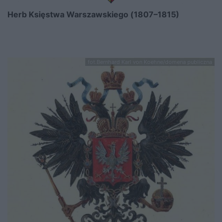
Herb Księstwa Warszawskiego (1807–1815)
fot.Bernhard Karl von Koehne/domena publiczna