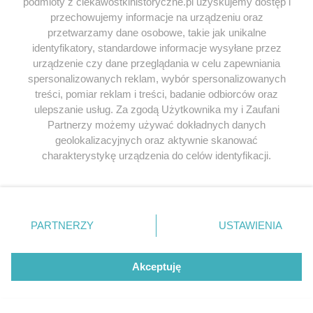
podmioty z ciekawostkihistoryczne.pl uzyskujemy dostęp i
Mieszko I
Bolesław Chrobry
Władysław Jagiełło
przechowujemy informacje na urządzeniu oraz
Jadwiga Andegaweńska
Zygmunt August
przetwarzamy dane osobowe, takie jak unikalne
Stanisław August Poniatowski
Napoleon Bonaparte
identyfikatory, standardowe informacje wysyłane przez
urządzenie czy dane przeglądania w celu zapewniania
Starożytny Rzym
Starożytna Grecja
spersonalizowanych reklam, wybór spersonalizowanych
Dynastia Piastów
Dynastia Wazów
treści, pomiar reklam i treści, badanie odbiorców oraz
Imperium Rzymskie
Aztekowie
Husaria
ulepszanie usług. Za zgodą Użytkownika my i Zaufani
Partnerzy możemy używać dokładnych danych
sanacja
geolokalizacyjnych oraz aktywnie skanować
charakterystykę urządzenia do celów identyfikacji.
Ponieważ cenimy Twoją prywatność, prosimy o zgodę na
korzystanie z tych technologii poprzez kliknięcie
„Akceptuję”. Zgoda jest dobrowolna i zawsze możesz ją
zmienić/wycofać klikając przycisk ustawień prywatności
ZOBACZ RÓWNIEŻ
PARTNERZY
USTAWIENIA
znajdujący się w lewym dolnym rogu strony
. Niektóre
rodzaje przetwarzania danych nie wymagają zgody
użytkownika, ale masz prawo sprzeciwić się takiemu
NOWOŻYTNOŚĆ
XI
Akceptuję
przetwarzaniu. Preferencje będą miały zastosowania tylko
na tej witrynie.