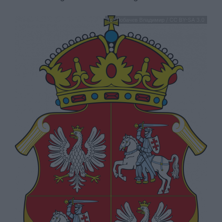
fot.Лобачев Владимир / CC BY-SA 3.0