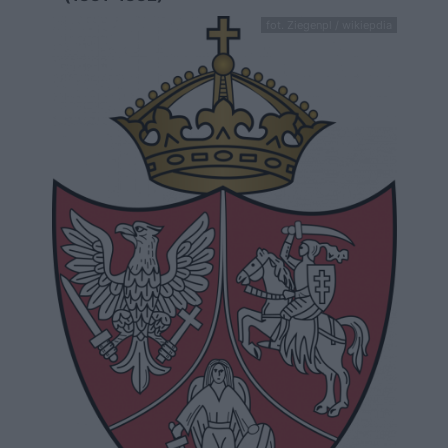
fot. Ziegenpl / wikiepdia