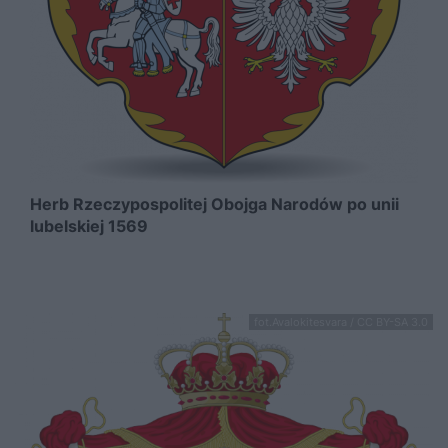
Herb Rzeczypospolitej Obojga Narodów po unii
lubelskiej 1569
fot.Avalokitesvara / CC BY-SA 3.0