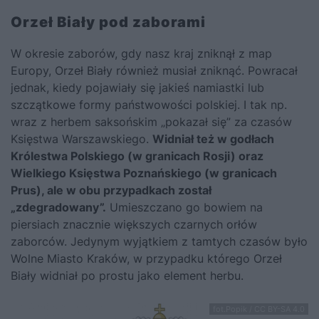
Orzeł Biały pod zaborami
W okresie zaborów, gdy nasz kraj zniknął z map
Europy, Orzeł Biały również musiał zniknąć. Powracał
jednak, kiedy pojawiały się jakieś namiastki lub
szczątkowe formy państwowości polskiej. I tak np.
wraz z herbem saksońskim „pokazał się” za czasów
Księstwa Warszawskiego.
Widniał też w godłach
Królestwa Polskiego (w granicach Rosji) oraz
Wielkiego Księstwa Poznańskiego (w granicach
Prus), ale w obu przypadkach został
„zdegradowany”.
Umieszczano go bowiem na
piersiach znacznie większych czarnych orłów
zaborców. Jedynym wyjątkiem z tamtych czasów było
Wolne Miasto Kraków, w przypadku którego Orzeł
Biały widniał po prostu jako element herbu.
fot.Popik / CC BY-SA 4.0