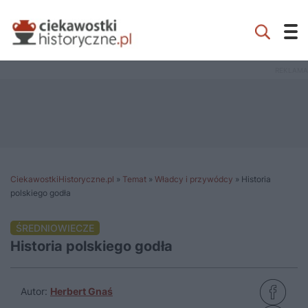
CiekawostkiHistoryczne.pl
»
Temat
»
Władcy i przywódcy
»
Historia
polskiego godła
ŚREDNIOWIECZE
Historia polskiego godła
Autor:
Herbert Gnaś