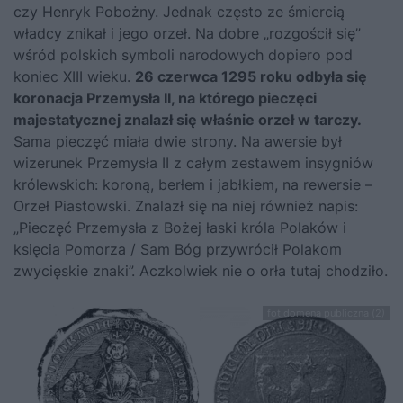
czy Henryk Pobożny. Jednak często ze śmiercią
władcy znikał i jego orzeł. Na dobre „rozgościł się”
wśród polskich symboli narodowych dopiero pod
koniec XIII wieku.
26 czerwca 1295 roku odbyła się
koronacja Przemysła II, na którego pieczęci
majestatycznej znalazł się właśnie orzeł w tarczy.
Sama pieczęć miała dwie strony. Na awersie był
wizerunek Przemysła II z całym zestawem insygniów
królewskich: koroną, berłem i jabłkiem, na rewersie –
Orzeł Piastowski. Znalazł się na niej również napis:
„Pieczęć Przemysła z Bożej łaski króla Polaków i
księcia Pomorza / Sam Bóg przywrócił Polakom
zwycięskie znaki”. Aczkolwiek nie o orła tutaj chodziło.
fot.domena publiczna (2)