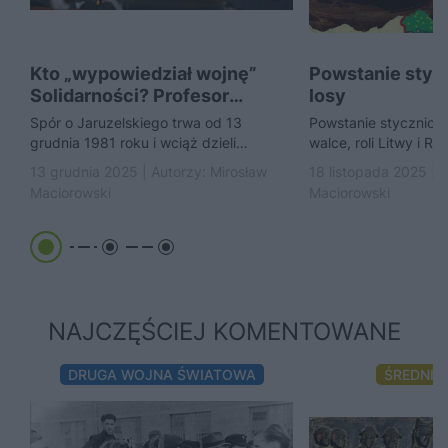
Kto „wypowiedział wojnę”
Powstanie stycz
Solidarności? Profesor
losy
Paczkowski o micie i faktach
Spór o Jaruzelskiego trwa od 13
Powstanie styczniowe
wokół...
grudnia 1981 roku i wciąż dzieli
walce, roli Litwy i Ru
Polaków. Prof. Andrzej Paczkowski
związanych z Napole
13 grudnia 2025 | Autorzy:
Mirosław
18 listopada 2025 | 
tłumaczy, czego bronił...
prof....
Maciorowski
Maciorowski
NAJCZĘŚCIEJ KOMENTOWANE
DRUGA WOJNA ŚWIATOWA
ŚREDNIO