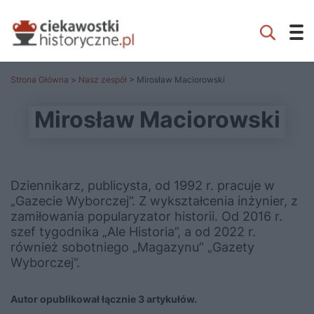
Strona Główna
>
Nasz zespół
> Mirosław Maciorowski
Mirosław Maciorowski
Dziennikarz, publicysta, od 1992 r. pracuje w
„Gazecie Wyborczej”. Z wykształcenia inżynier, z
zamiłowania popularyzator historii. Od 2016 r.
szef tygodnika „Ale Historia”, a od 2022 r.
również sobotniego „Magazynu” „Gazety
Wyborczej”.
Autor opublikował łącznie 3 artykułów.