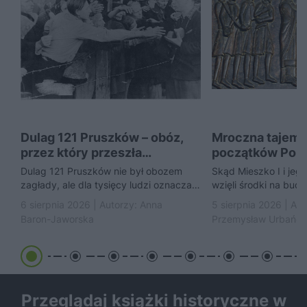
Dulag 121 Pruszków – obóz,
Mroczna tajemn
przez który przeszła
początków Pols
Warszawa
Piastowie handl
Dulag 121 Pruszków nie był obozem
Skąd Mieszko I i jeg
niewolnikami?
zagłady, ale dla tysięcy ludzi oznaczał
wzięli środki na bud
początek kolejnego koszmaru
stworzenie pierwsze
6 sierpnia 2026 | Autorzy:
Anna
5 sierpnia 2026 | Aut
przedstawia hipotezę,
Baron-Jaworska
Przemysław Urbańc
Przeglądaj książki historyczne w