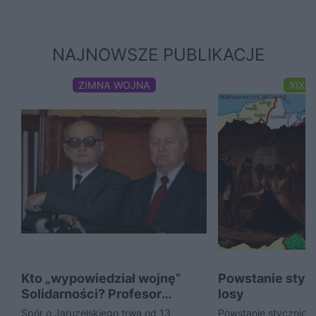
NAJNOWSZE PUBLIKACJE
ZIMNA WOJNA
XIX 
Kto „wypowiedział wojnę”
Powstanie stycz
Solidarności? Profesor
losy
Paczkowski o micie i faktach
Spór o Jaruzelskiego trwa od 13
Powstanie styczniowe