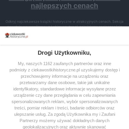
najlepszych cenach
Odkryj najciekawsze książki historyczne w atrakcyjnych cenach. Sekcja
powstała we współpracy z Lubimyczytac.pl, największą społecznością
miłośników literatury w Polsce – dzięki temu możesz wybierać spośród
tytułów najwyżej ocenianych przez czytelników.
Drogi Użytkowniku,
My, naszych 1162 zaufanych partnerów oraz inne
podmioty z ciekawostkihistoryczne.pl uzyskujemy dostęp i
SERWIS
przechowujemy informacje na urządzeniu oraz
przetwarzamy dane osobowe, takie jak unikalne
SPOŁECZNOŚĆ
identyfikatory, standardowe informacje wysyłane przez
WSPÓŁPRACA
urządzenie czy dane przeglądania w celu zapewniania
spersonalizowanych reklam, wybór spersonalizowanych
KONTAKT
treści, pomiar reklam i treści, badanie odbiorców oraz
ulepszanie usług. Za zgodą Użytkownika my i Zaufani
Partnerzy możemy używać dokładnych danych
geolokalizacyjnych oraz aktywnie skanować