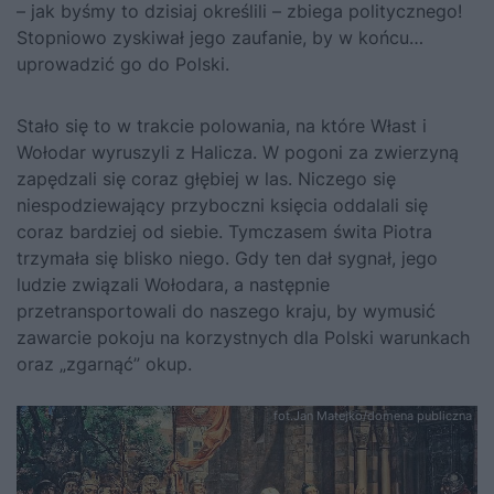
– jak byśmy to dzisiaj określili – zbiega politycznego!
Stopniowo zyskiwał jego zaufanie, by w końcu…
uprowadzić go do Polski.
Stało się to w trakcie polowania, na które Włast i
Wołodar wyruszyli z Halicza. W pogoni za zwierzyną
zapędzali się coraz głębiej w las. Niczego się
niespodziewający przyboczni księcia oddalali się
coraz bardziej od siebie. Tymczasem świta Piotra
trzymała się blisko niego. Gdy ten dał sygnał, jego
ludzie związali Wołodara, a następnie
przetransportowali do naszego kraju, by wymusić
zawarcie pokoju na korzystnych dla Polski warunkach
oraz „zgarnąć” okup.
fot.Jan Matejko/domena publiczna