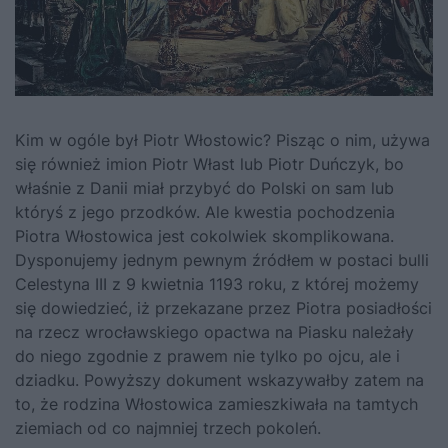
Kim w ogóle był Piotr Włostowic? Pisząc o nim, używa
się również imion Piotr Włast lub Piotr Duńczyk, bo
właśnie z Danii miał przybyć do Polski on sam lub
któryś z jego przodków. Ale kwestia pochodzenia
Piotra Włostowica jest cokolwiek skomplikowana.
Dysponujemy jednym pewnym źródłem w postaci bulli
Celestyna III z 9 kwietnia 1193 roku, z której możemy
się dowiedzieć, iż przekazane przez Piotra posiadłości
na rzecz wrocławskiego opactwa na Piasku należały
do niego zgodnie z prawem nie tylko po ojcu, ale i
dziadku. Powyższy dokument wskazywałby zatem na
to, że rodzina Włostowica zamieszkiwała na tamtych
ziemiach od co najmniej trzech pokoleń.