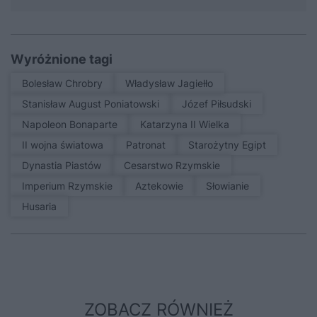
Wyróżnione tagi
Bolesław Chrobry
Władysław Jagiełło
Stanisław August Poniatowski
Józef Piłsudski
Napoleon Bonaparte
Katarzyna II Wielka
II wojna światowa
patronat
Starożytny Egipt
Dynastia Piastów
Cesarstwo Rzymskie
Imperium Rzymskie
Aztekowie
Słowianie
Husaria
ZOBACZ RÓWNIEŻ