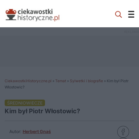
CiekawostkiHistoryczne.pl
»
Temat
»
Sylwetki i biografie
»
Kim był Piotr
Włostowic?
ŚREDNIOWIECZE
Kim był Piotr Włostowic?
Autor:
Herbert Gnaś