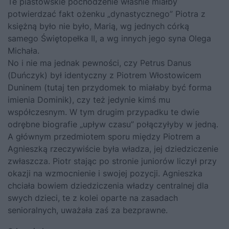
Te piastowskie pochodzenie właśnie miałby
potwierdzać fakt ożenku „dynastycznego” Piotra z
księżną było nie było, Marią, wg jednych córką
samego Świętopełka II, a wg innych jego syna Olega
Michała.
No i nie ma jednak pewności, czy Petrus Danus
(Duńczyk) był identyczny z Piotrem Włostowicem
Duninem (tutaj ten przydomek to miałaby być forma
imienia Dominik), czy też jedynie kimś mu
współczesnym. W tym drugim przypadku te dwie
odrębne biografie „upływ czasu” połączyłyby w jedną.
A głównym przedmiotem sporu między Piotrem a
Agnieszką rzeczywiście była władza, jej dziedziczenie
zwłaszcza. Piotr stając po stronie juniorów liczył przy
okazji na wzmocnienie i swojej pozycji. Agnieszka
chciała bowiem dziedziczenia władzy centralnej dla
swych dzieci, te z kolei oparte na zasadach
senioralnych, uważała zaś za bezprawne.