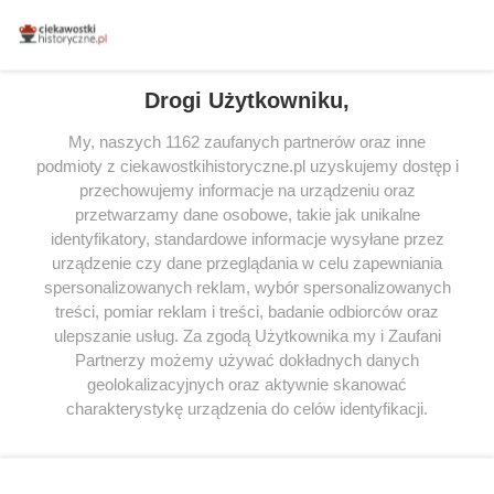
powstała we współpracy z Lubimyczytac.pl, największą społecznością
miłośników literatury w Polsce – dzięki temu możesz wybierać spośród
tytułów najwyżej ocenianych przez czytelników.
Drogi Użytkowniku,
My, naszych 1162 zaufanych partnerów oraz inne
podmioty z ciekawostkihistoryczne.pl uzyskujemy dostęp i
SERWIS
przechowujemy informacje na urządzeniu oraz
przetwarzamy dane osobowe, takie jak unikalne
SPOŁECZNOŚĆ
identyfikatory, standardowe informacje wysyłane przez
WSPÓŁPRACA
urządzenie czy dane przeglądania w celu zapewniania
spersonalizowanych reklam, wybór spersonalizowanych
KONTAKT
treści, pomiar reklam i treści, badanie odbiorców oraz
ulepszanie usług. Za zgodą Użytkownika my i Zaufani
Partnerzy możemy używać dokładnych danych
geolokalizacyjnych oraz aktywnie skanować
ODWIEDŹ RÓWNIEŻ:
charakterystykę urządzenia do celów identyfikacji.
Ponieważ cenimy Twoją prywatność, prosimy o zgodę na
korzystanie z tych technologii poprzez kliknięcie
„Akceptuję”. Zgoda jest dobrowolna i zawsze możesz ją