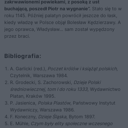
zakrwawionemi powiekami, z posoką z ust
buchającą, poszedł Piotr na wygnanie”.
Stało się to w
roku 1145. Później palatyn powrócił jeszcze do łask,
kiedy władzę w Polsce objął Bolesław Kędzierzawy. A
jego oprawca, Władysław… sam został wypędzony
przez braci.
Bibliografia:
A. Garlicki (red.),
Poczet królów i książąt polskich
,
Czytelnik, Warszawa 1984.
R. Grodecki, S. Zachorowski,
Dzieje Polski
średniowiecznej, tom I do roku 1333
,
Wydawnictwo
Platan, Kraków 1995.
P. Jasienica,
Polska Piastów
, Państwowy Instytut
Wydawniczy, Warszawa 1986.
F. Koneczny,
Dzieje Śląska
, Bytom 1897.
E. Mühle,
Czym były elity społeczne wczesnego