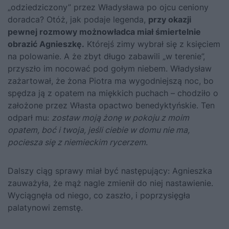
„odziedziczony” przez Władysława po ojcu ceniony
doradca? Otóż, jak podaje legenda,
przy okazji
pewnej rozmowy możnowładca miał śmiertelnie
obrazić Agnieszkę.
Którejś zimy wybrał się z księciem
na polowanie. A że zbyt długo zabawili „w terenie”,
przyszło im nocować pod gołym niebem. Władysław
zażartował, że żona Piotra ma wygodniejszą noc, bo
spędza ją z opatem na miękkich puchach – chodziło o
założone przez Własta opactwo benedyktyńskie. Ten
odparł mu:
zostaw moją żonę w pokoju z moim
opatem, boć i twoja, jeśli ciebie w domu nie ma,
pociesza się z niemieckim rycerzem
.
Dalszy ciąg sprawy miał być następujący: Agnieszka
zauważyła, że mąż nagle zmienił do niej nastawienie.
Wyciągnęła od niego, co zaszło, i poprzysięgła
palatynowi zemstę.