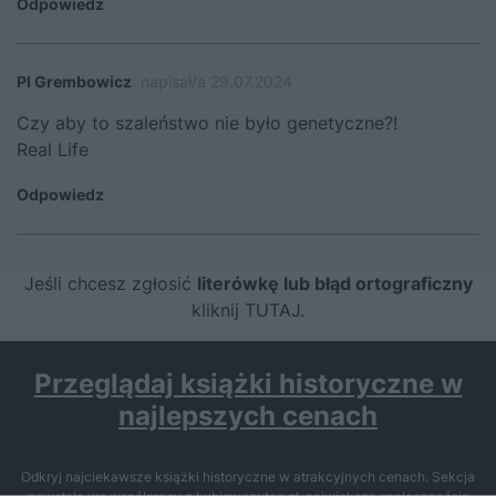
Odpowiedz
PI Grembowicz
napisał/a 29.07.2024
Czy aby to szaleństwo nie było genetyczne?!
Real Life
Odpowiedz
Jeśli chcesz zgłosić
literówkę lub błąd ortograficzny
kliknij TUTAJ
.
Przeglądaj książki historyczne w
najlepszych cenach
Odkryj najciekawsze książki historyczne w atrakcyjnych cenach. Sekcja