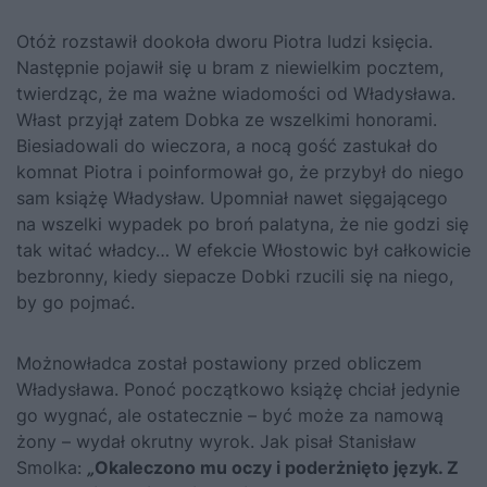
Otóż rozstawił dookoła dworu Piotra ludzi księcia.
Następnie pojawił się u bram z niewielkim pocztem,
twierdząc, że ma ważne wiadomości od Władysława.
Włast przyjął zatem Dobka ze wszelkimi honorami.
Biesiadowali do wieczora, a nocą gość zastukał do
komnat Piotra i poinformował go, że przybył do niego
sam książę Władysław. Upomniał nawet sięgającego
na wszelki wypadek po broń palatyna, że nie godzi się
tak witać władcy… W efekcie Włostowic był całkowicie
bezbronny, kiedy siepacze Dobki rzucili się na niego,
by go pojmać.
Możnowładca został postawiony przed obliczem
Władysława. Ponoć początkowo książę chciał jedynie
go wygnać, ale ostatecznie – być może za namową
żony – wydał okrutny wyrok. Jak pisał Stanisław
Smolka:
„
Okaleczono mu oczy i poderżnięto język. Z