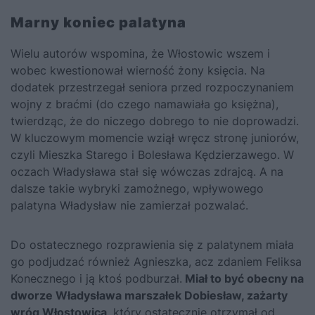
Marny koniec palatyna
Wielu autorów wspomina, że Włostowic wszem i
wobec kwestionował wierność żony księcia. Na
dodatek przestrzegał seniora przed rozpoczynaniem
wojny z braćmi (do czego namawiała go księżna),
twierdząc, że do niczego dobrego to nie doprowadzi.
W kluczowym momencie wziął wręcz stronę juniorów,
czyli
Mieszka Starego
i
Bolesława Kędzierzawego
. W
oczach Władysława stał się wówczas zdrajcą. A na
dalsze takie wybryki zamożnego, wpływowego
palatyna Władysław nie zamierzał pozwalać.
Do ostatecznego rozprawienia się z palatynem miała
go podjudzać również Agnieszka, acz zdaniem Feliksa
Konecznego i ją ktoś podburzał.
Miał to być obecny na
dworze Władysława marszałek Dobiesław, zażarty
wróg Włostowica
, który ostatecznie otrzymał od