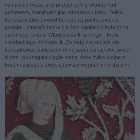
namawiać męża, aby przejął pełnię władzy nad
państwem, marginalizując młodszych braci. Feliks
Koneczny jako powód takiego jej postępowania
podaje… zawiść! Jedna z sióstr Agnieszki była żoną
czeskiego księcia Władysława II, a druga – króla
niemieckiego Konrada III. „Ta tedy nie chciała się
kontentować państwem mniejszem od państw swych
sióstr i podżegała ciągle męża, żeby tylko wojnę z
braćmi zaczął, a zwyciężywszy wygnał ich z dzielnic”.
fot.domena publiczna