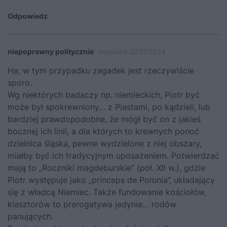
Odpowiedz
niepoprawny politycznie
napisał/a 27.07.2024
Ha, w tym przypadku zagadek jest rzeczywiście
sporo.
Wg niektórych badaczy np. niemieckich, Piotr być
może był spokrewniony… z Piastami, po kądzieli, lub
bardziej prawdopodobne, że mógł być on z jakieś
bocznej ich linii, a dla których to krewnych ponoć
dzielnica śląska, pewne wydzielone z niej obszary,
miałby być ich tradycyjnym uposażeniem. Potwierdzać
mają to „Roczniki magdeburskie” (poł. XII w.), gdzie
Piotr występuje jako „princeps de Polonia”, układający
się z władcą Niemiec. Także fundowanie kościołów,
klasztorów to prerogatywa jedynie… rodów
panujących.