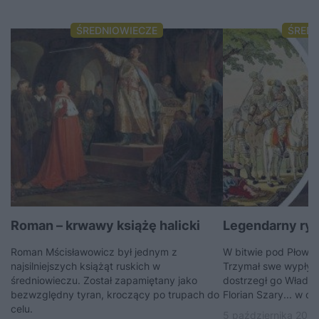
ŚREDNIOWIECZE
ŚRED
Roman – krwawy książę halicki
Legendarny ryc
Roman Mścisławowicz był jednym z
W bitwie pod Płowca
najsilniejszych książąt ruskich w
Trzymał swe wypływa
średniowieczu. Został zapamiętany jako
dostrzegł go Władys
bezwzględny tyran, kroczący po trupach do
Florian Szary... w ogó
celu.
5 października 2024