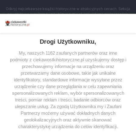
Odkryj najciekawsze książki historyczne w atrakcyjnych cenach. Sekcja
powstała we współpracy z Lubimyczytac.pl, największą społecznością
miłośników literatury w Polsce – dzięki temu możesz wybierać spośród
tytułów najwyżej ocenianych przez czytelników.
Drogi Użytkowniku,
My, naszych 1162 zaufanych partnerów oraz inne
podmioty z ciekawostkihistoryczne.pl uzyskujemy dostęp i
SERWIS
przechowujemy informacje na urządzeniu oraz
przetwarzamy dane osobowe, takie jak unikalne
SPOŁECZNOŚĆ
identyfikatory, standardowe informacje wysyłane przez
WSPÓŁPRACA
urządzenie czy dane przeglądania w celu zapewniania
spersonalizowanych reklam, wybór spersonalizowanych
KONTAKT
treści, pomiar reklam i treści, badanie odbiorców oraz
ulepszanie usług. Za zgodą Użytkownika my i Zaufani
Partnerzy możemy używać dokładnych danych
geolokalizacyjnych oraz aktywnie skanować
ODWIEDŹ RÓWNIEŻ:
charakterystykę urządzenia do celów identyfikacji.
Ponieważ cenimy Twoją prywatność, prosimy o zgodę na