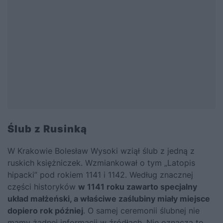
Ślub z Rusinką
W Krakowie Bolesław Wysoki wziął ślub z jedną z
ruskich księżniczek. Wzmiankował o tym „Latopis
hipacki” pod rokiem 1141 i 1142. Według znacznej
części historyków
w 1141 roku zawarto specjalny
układ małżeński, a właściwe zaślubiny miały miejsce
dopiero rok później
. O samej ceremonii ślubnej nie
mamy żadnej informacji w źródłach. Nie oznacza to