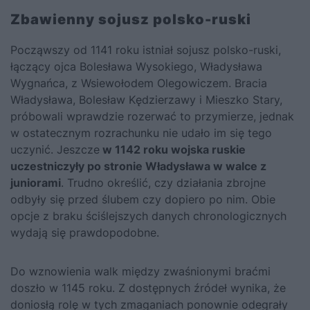
Zbawienny sojusz polsko-ruski
Począwszy od 1141 roku istniał sojusz polsko-ruski,
łączący ojca Bolesława Wysokiego, Władysława
Wygnańca, z Wsiewołodem Olegowiczem. Bracia
Władysława,
Bolesław Kędzierzawy
i
Mieszko Stary
,
próbowali wprawdzie rozerwać to przymierze, jednak
w ostatecznym rozrachunku nie udało im się tego
uczynić. Jeszcze
w 1142 roku wojska ruskie
uczestniczyły po stronie Władysława w walce z
juniorami
. Trudno określić, czy działania zbrojne
odbyły się przed ślubem czy dopiero po nim. Obie
opcje z braku ściślejszych danych chronologicznych
wydają się prawdopodobne.
Do wznowienia walk między zwaśnionymi braćmi
doszło w 1145 roku. Z dostępnych źródeł wynika, że
doniosłą rolę w tych zmaganiach ponownie odegrały