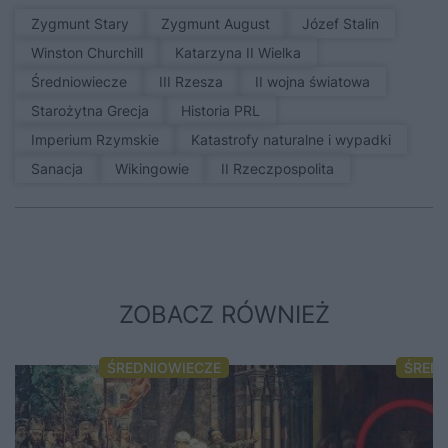
Zygmunt Stary
Zygmunt August
Józef Stalin
Winston Churchill
Katarzyna II Wielka
średniowiecze
III Rzesza
II wojna światowa
Starożytna Grecja
Historia PRL
Imperium Rzymskie
Katastrofy naturalne i wypadki
sanacja
Wikingowie
II Rzeczpospolita
ZOBACZ RÓWNIEŻ
ŚREDNIOWIECZE
ŚRED