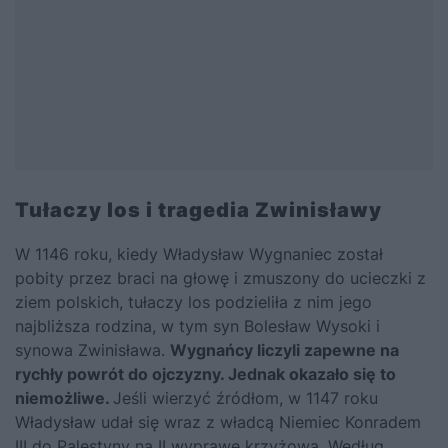
Tułaczy los i tragedia Zwinisławy
W 1146 roku, kiedy Władysław Wygnaniec został
pobity przez braci na głowę i zmuszony do ucieczki z
ziem polskich, tułaczy los podzieliła z nim jego
najbliższa rodzina, w tym syn Bolesław Wysoki i
synowa Zwinisława.
Wygnańcy liczyli zapewne na
rychły powrót do ojczyzny. Jednak okazało się to
niemożliwe.
Jeśli wierzyć źródłom, w 1147 roku
Władysław udał się wraz z władcą Niemiec Konradem
III do Palestyny na II wyprawę krzyżową. Według