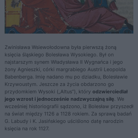
Zwinisława Wsiewołodowna była pierwszą żoną
księcia śląskiego
Bolesława Wysokiego
. Był on
najstarszym synem
Władysława II Wygnańca
i jego
żony Agnieszki, córki margrabiego Austrii Leopolda
Babenberga. Imię nadano mu po dziadku,
Bolesławie
Krzywoustym
. Jeszcze za życia obdarzono go
przydomkiem Wysoki („Altus”), który
odzwierciedlał
jego wzrost i jednocześnie nadzwyczajną siłę
. We
wcześniej historiografii sądzono, iż Bolesław przyszedł
na świat między 1126 a 1128 rokiem. Za sprawą badań
G. Labudy i K. Jasińskiego uściślono datę narodzin
księcia na rok 1127.