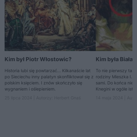
Kim był Piotr Włostowic?
Kim była Biała 
Historia lubi się powtarzać... Kilkanaście lat
To nie pierwszy tak
po Sieciechu inny palatyn skonfliktował się z
rodziny Mieszka I. S
polskim księciem. I znów skończyło się
sami. Do końca nie 
wygnaniem i oślepieniem.
Knegini w ogóle istni
25 lipca 2024 | Autorzy:
Herbert Gnaś
14 maja 2024 | Auto