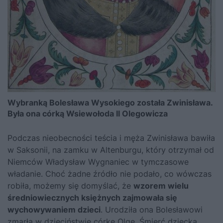
Wybranką Bolesława Wysokiego została Zwinisława.
Była ona córką Wsiewołoda II Olegowicza
Podczas nieobecności teścia i męża Zwinisława bawiła
w Saksonii, na zamku w Altenburgu, który otrzymał od
Niemców Władysław Wygnaniec w tymczasowe
władanie. Choć żadne źródło nie podało, co wówczas
robiła, możemy się domyślać, że
wzorem wielu
średniowiecznych księżnych zajmowała się
wychowywaniem dzieci
. Urodziła ona Bolesławowi
zmarłą w dzieciństwie córkę Olgę. Śmierć dziecka