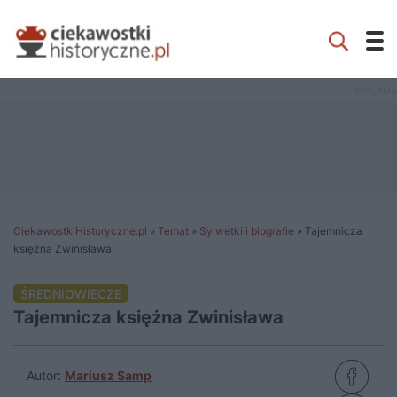
CiekawostkiHistoryczne.pl
»
Temat
»
Sylwetki i biografie
»
Tajemnicza
księżna Zwinisława
ŚREDNIOWIECZE
Tajemnicza księżna Zwinisława
Autor:
Mariusz Samp