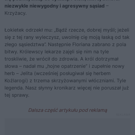
niezwykle niewygodny i agresywny sąsiad
–
Krzyżacy.
Łokietek odrzekł mu: „Bądź rzecze, dobrej myśli; jeżeli
się z tej rany wyleczysz, uwolnię cię moją łaską od tak
złego sąsiedztwa”. Następnie Floriana zabrano z pola
bitwy. Królewscy lekarze zajęli się nim na tyle
troskliwie, że wrócił do zdrowia. A król dotrzymał
słowa – nadał mu „hojne opatrzenie” i zupełnie nowy
herb – Jelita (wcześniej posługiwał się herbem
Koźlarogi) z trzema skrzyżowanymi włóczniami. Tyle
legenda. Nasz słynny kronikarz więcej nie poruszał już
tej sprawy.