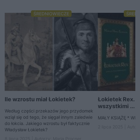
ŚREDNIOWIECZE
ŚRED
Ile wzrostu miał Łokietek?
Łokietek Rex. J
wszystkimi ...
Według części przekazów jego przydomek
wziął się od tego, że sięgał innym zaledwie
MAŁY KSIĄŻĘ * WIE
do łokcia. Jakiego wzrostu był faktycznie
2 lipca 2025 | Autor
Władysław Łokietek?
8 lipca 2025 | Autorzy:
Maria Procner