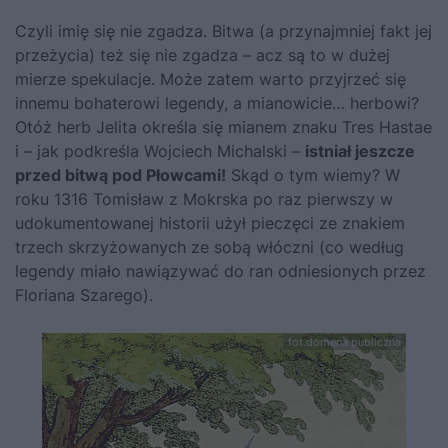
Czyli imię się nie zgadza. Bitwa (a przynajmniej fakt jej
przeżycia) też się nie zgadza – acz są to w dużej
mierze spekulacje. Może zatem warto przyjrzeć się
innemu bohaterowi legendy, a mianowicie… herbowi?
Otóż herb Jelita określa się mianem znaku Tres Hastae
i – jak podkreśla Wojciech Michalski –
istniał jeszcze
przed bitwą pod Płowcami!
Skąd o tym wiemy? W
roku 1316 Tomisław z Mokrska po raz pierwszy w
udokumentowanej historii użył pieczęci ze znakiem
trzech skrzyżowanych ze sobą włóczni (co według
legendy miało nawiązywać do ran odniesionych przez
Floriana Szarego).
fot.domena publiczna