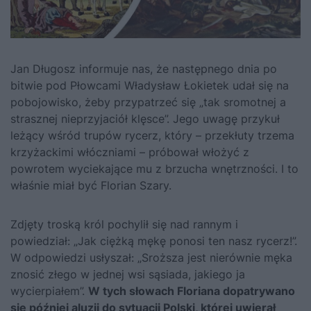
Jan Długosz
informuje nas, że następnego dnia po
bitwie pod Płowcami
Władysław Łokietek
udał się na
pobojowisko, żeby przypatrzeć się „tak sromotnej a
strasznej nieprzyjaciół klęsce”. Jego uwagę przykuł
leżący wśród trupów rycerz, który – przekłuty trzema
krzyżackimi włóczniami – próbował włożyć z
powrotem wyciekające mu z brzucha wnętrzności. I to
właśnie miał być Florian Szary.
Zdjęty troską król pochylił się nad rannym i
powiedział: „Jak ciężką mękę ponosi ten nasz rycerz!”.
W odpowiedzi usłyszał: „Sroższa jest nierównie męka
znosić złego w jednej wsi sąsiada, jakiego ja
wycierpiałem”.
W tych słowach Floriana dopatrywano
się później aluzji do sytuacji Polski, której uwierał