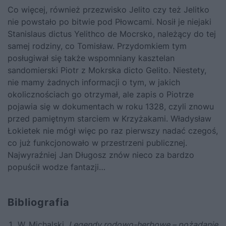
Co więcej, również przezwisko Jelito czy też Jelitko
nie powstało po bitwie pod Płowcami. Nosił je niejaki
Stanislaus dictus Yelithco de Mocrsko, należący do tej
samej rodziny, co Tomisław. Przydomkiem tym
posługiwał się także wspomniany kasztelan
sandomierski Piotr z Mokrska dicto Gelito. Niestety,
nie mamy żadnych informacji o tym, w jakich
okolicznościach go otrzymał, ale zapis o Piotrze
pojawia się w dokumentach w roku 1328, czyli znowu
przed pamiętnym starciem w Krzyżakami. Władysław
Łokietek nie mógł więc po raz pierwszy nadać czegoś,
co już funkcjonowało w przestrzeni publicznej.
Najwyraźniej Jan Długosz znów nieco za bardzo
popuścił wodze fantazji…
Bibliografia
W. Michalski
,
Legendy rodowo-herbowe – pożądanie