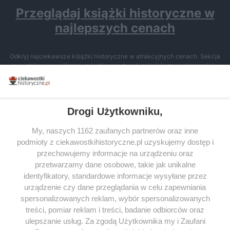
Przeglądaj książki historyczne w
najlepszych cenach
Odkryj najciekawsze książki historyczne w atrakcyjnych cenach. Sekcja
powstała we współpracy z Lubimyczytac.pl, największą społecznością
miłośników literatury w Polsce – dzięki temu możesz wybierać spośród
tytułów najwyżej ocenianych przez czytelników.
Drogi Użytkowniku,
My, naszych 1162 zaufanych partnerów oraz inne
podmioty z ciekawostkihistoryczne.pl uzyskujemy dostęp i
SERWIS
przechowujemy informacje na urządzeniu oraz
przetwarzamy dane osobowe, takie jak unikalne
SPOŁECZNOŚĆ
identyfikatory, standardowe informacje wysyłane przez
WSPÓŁPRACA
urządzenie czy dane przeglądania w celu zapewniania
spersonalizowanych reklam, wybór spersonalizowanych
KONTAKT
treści, pomiar reklam i treści, badanie odbiorców oraz
ulepszanie usług. Za zgodą Użytkownika my i Zaufani