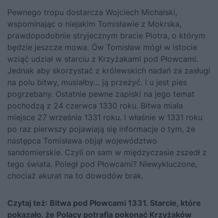
Pewnego tropu dostarcza Wojciech Michalski,
wspominając o niejakim Tomisławie z Mokrska,
prawdopodobnie stryjecznym bracie Piotra, o którym
będzie jeszcze mowa. Ów Tomisław mógł w istocie
wziąć udział w starciu z Krzyżakami pod Płowcami.
Jednak aby skorzystać z królewskich nadań za zasługi
na polu bitwy, musiałby… ją przeżyć. I u jest pies
pogrzebany. Ostatnie pewne zapiski na jego temat
pochodzą z 24 czerwca 1330 roku. Bitwa miała
miejsce 27 września 1331 roku. I właśnie w 1331 roku
po raz pierwszy pojawiają się informacje o tym, że
następca Tomisława objął województwo
sandomierskie. Czyli on sam w międzyczasie zszedł z
tego świata. Poległ pod Płowcami? Niewykluczone,
chociaż akurat na to dowodów brak.
Czytaj też:
Bitwa pod Płowcami 1331. Starcie, które
pokazało, że Polacy potrafią pokonać Krzyżaków