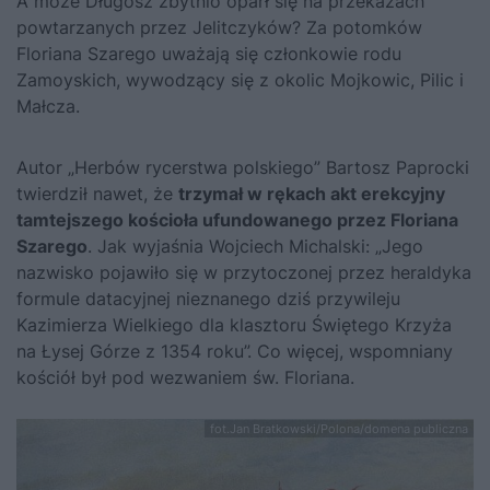
A może Długosz zbytnio oparł się na przekazach
powtarzanych przez Jelitczyków? Za potomków
Floriana Szarego uważają się członkowie rodu
Zamoyskich, wywodzący się z okolic Mojkowic, Pilic i
Małcza.
Autor „Herbów rycerstwa polskiego” Bartosz Paprocki
twierdził nawet, że
trzymał w rękach akt erekcyjny
tamtejszego kościoła ufundowanego przez Floriana
Szarego
. Jak wyjaśnia Wojciech Michalski: „Jego
nazwisko pojawiło się w przytoczonej przez heraldyka
formule datacyjnej nieznanego dziś przywileju
Kazimierza Wielkiego
dla klasztoru Świętego Krzyża
na Łysej Górze z 1354 roku”. Co więcej, wspomniany
kościół był pod wezwaniem św. Floriana.
fot.Jan Bratkowski/Polona/domena publiczna