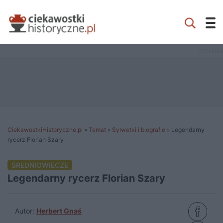
CiekawostkiHistoryczne.pl
»
Temat
»
Sylwetki i biografie
»
Legendarny
rycerz Florian Szary
ŚREDNIOWIECZE
Legendarny rycerz Florian Szary
Autor:
Herbert Gnaś