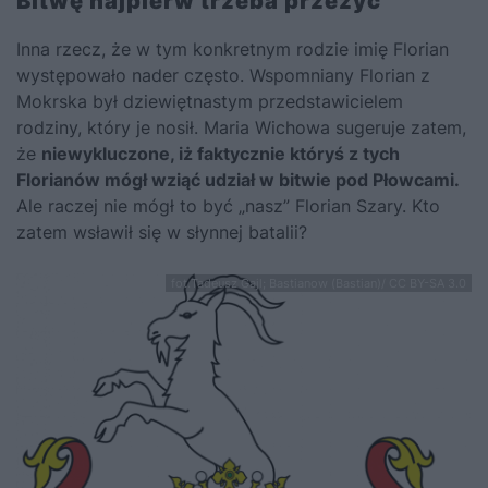
Bitwę najpierw trzeba przeżyć
Inna rzecz, że w tym konkretnym rodzie imię Florian
występowało nader często. Wspomniany Florian z
Mokrska był dziewiętnastym przedstawicielem
rodziny, który je nosił. Maria Wichowa sugeruje zatem,
że
niewykluczone, iż faktycznie któryś z tych
Florianów mógł wziąć udział w bitwie pod Płowcami.
Ale raczej nie mógł to być „nasz” Florian Szary. Kto
zatem wsławił się w słynnej batalii?
fot.Tadeusz Gajl; Bastianow (Bastian)/ CC BY-SA 3.0