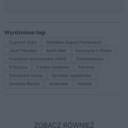
Wyróżnione tagi
Zygmunt Stary
Stanisław August Poniatowski
Józef Piłsudski
Adolf Hitler
Katarzyna II Wielka
Powstanie warszawskie (1944)
średniowiecze
III Rzesza
II wojna światowa
patronat
Starożytna Grecja
Dynastia Jagiellonów
Dynastia Wazów
Aztekowie
Husaria
ZOBACZ RÓWNIEŻ