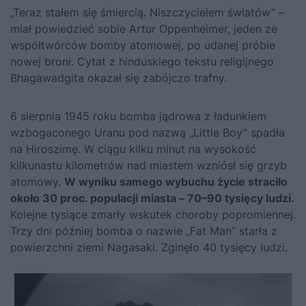
„Teraz stałem się śmiercią. Niszczycielem światów” –
miał powiedzieć sobie Artur Oppenheimer
, jeden ze
współtwórców bomby atomowej, po udanej próbie
nowej broni. Cytat z hinduskiego tekstu religijnego
Bhagawadgita okazał się zabójczo trafny.
6 sierpnia 1945 roku bomba jądrowa z ładunkiem
wzbogaconego Uranu pod nazwą „Little Boy” spadła
na Hiroszimę. W ciągu kilku minut na wysokość
kilkunastu kilometrów nad miastem wzniósł się grzyb
atomowy.
W wyniku samego wybuchu życie straciło
około 30 proc. populacji miasta – 70–90 tysięcy ludzi.
Kolejne tysiące zmarły wskutek choroby popromiennej.
Trzy dni później bomba o nazwie „Fat Man” starła z
powierzchni ziemi Nagasaki. Zginęło 40 tysięcy ludzi.