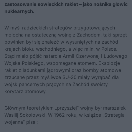
zastosowanie sowieckich rakiet – jako nośnika głowic
nuklearnych.
W myśl radzieckich strategów przygotowujących
molocha na ostateczną wojnę z Zachodem, taki sprzęt
powinien był się znaleźć w wysuniętych na zachód
krajach bloku wschodniego, a więc m.in. w Polsce.
Stąd miało pójść natarcie Armii Czerwonej i Ludowego
Wojska Polskiego, wspomagane atomem. Eksplozje
rakiet z ładunkami jądrowymi oraz bomby atomowe
zrzucane przez myśliwce SU-20 miały wyrąbać dla
wojsk pancernych prących na Zachód swoisty
korytarz atomowy.
Głównym teoretykiem „przyszłej” wojny był marszałek
Wasilij Sokołowski. W 1962 roku, w książce „Strategia
wojenna” pisał: