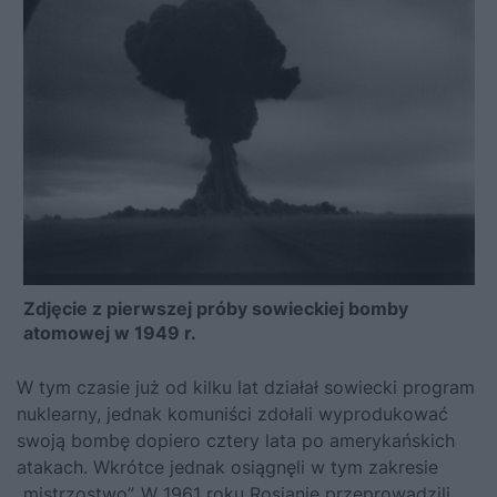
Zdjęcie z pierwszej próby sowieckiej bomby
atomowej w 1949 r.
W tym czasie już od kilku lat działał sowiecki program
nuklearny, jednak komuniści zdołali wyprodukować
swoją bombę dopiero cztery lata po amerykańskich
atakach. Wkrótce jednak osiągnęli w tym zakresie
„mistrzostwo”. W 1961 roku Rosjanie przeprowadzili