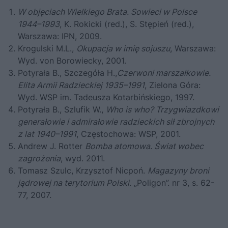
W objęciach Wielkiego Brata. Sowieci w Polsce
1944–1993
, K. Rokicki (red.), S. Stępień (red.),
Warszawa: IPN, 2009.
Krogulski M.L.,
Okupacja w imię sojuszu
, Warszawa:
Wyd. von Borowiecky, 2001.
Potyrała B., Szczegóła H.,
Czerwoni marszałkowie.
Elita Armii Radzieckiej 1935–1991
, Zielona Góra:
Wyd. WSP im. Tadeusza Kotarbińskiego, 1997.
Potyrała B., Szlufik W.,
Who is who? Trzygwiazdkowi
generałowie i admirałowie radzieckich sił zbrojnych
z lat 1940–1991
, Częstochowa: WSP, 2001.
Andrew J. Rotter
Bomba atomowa. Świat wobec
zagrożenia
, wyd. 2011.
Tomasz Szulc, Krzysztof Nicpoń.
Magazyny broni
jądrowej na terytorium Polski
. „Poligon”. nr 3, s. 62-
77, 2007.