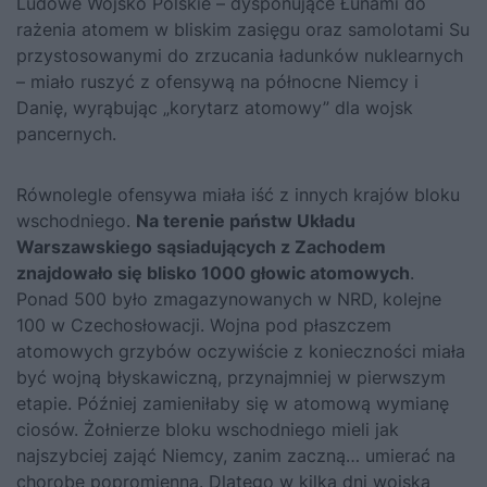
Ludowe Wojsko Polskie – dysponujące Łunami do
rażenia atomem w bliskim zasięgu oraz samolotami Su
przystosowanymi do zrzucania ładunków nuklearnych
– miało ruszyć z ofensywą na północne Niemcy i
Danię, wyrąbując „korytarz atomowy” dla wojsk
pancernych.
Równolegle ofensywa miała iść z innych krajów bloku
wschodniego.
Na terenie państw Układu
Warszawskiego sąsiadujących z Zachodem
znajdowało się blisko 1000 głowic atomowych
.
Ponad 500 było zmagazynowanych w NRD, kolejne
100 w Czechosłowacji. Wojna pod płaszczem
atomowych grzybów oczywiście z konieczności miała
być wojną błyskawiczną, przynajmniej w pierwszym
etapie. Później zamieniłaby się w atomową wymianę
ciosów. Żołnierze bloku wschodniego mieli jak
najszybciej zająć Niemcy, zanim zaczną… umierać na
chorobę popromienną. Dlatego w kilka dni wojska