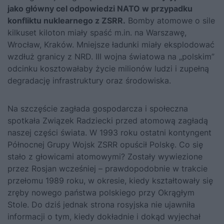
jako główny cel odpowiedzi NATO w przypadku
konfliktu nuklearnego z ZSRR.
Bomby atomowe o sile
kilkuset kiloton miały spaść m.in. na Warszawę,
Wrocław, Kraków. Mniejsze ładunki miały eksplodować
wzdłuż granicy z NRD. III wojna światowa na „polskim”
odcinku kosztowałaby życie milionów ludzi i zupełną
degradację infrastruktury oraz środowiska.
Na szczęście zagłada gospodarcza i społeczna
spotkała Związek Radziecki przed atomową zagładą
naszej części świata. W 1993 roku ostatni kontyngent
Północnej Grupy Wojsk ZSRR opuścił Polskę. Co się
stało z głowicami atomowymi? Zostały wywiezione
przez Rosjan wcześniej – prawdopodobnie w trakcie
przełomu 1989 roku, w okresie, kiedy kształtowały się
zręby nowego państwa polskiego przy Okrągłym
Stole. Do dziś jednak strona rosyjska nie ujawniła
informacji o tym, kiedy dokładnie i dokąd wyjechał