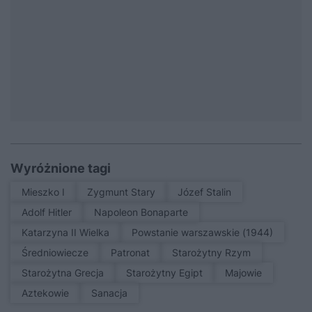
Wyróżnione tagi
Mieszko I
Zygmunt Stary
Józef Stalin
Adolf Hitler
Napoleon Bonaparte
Katarzyna II Wielka
Powstanie warszawskie (1944)
średniowiecze
patronat
Starożytny Rzym
Starożytna Grecja
Starożytny Egipt
Majowie
Aztekowie
sanacja