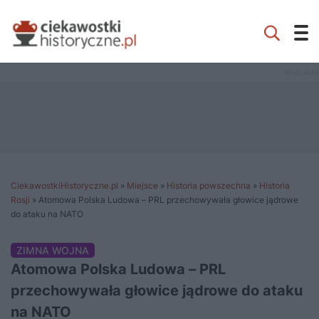
CiekawostkiHistoryczne.pl
»
Miejsce
»
Historia powszechna
»
Historia
Rosji
»
Atomowa Polska Ludowa – PRL przechowywała głowice jądrowe
do ataku na NATO
ZIMNA WOJNA
Atomowa Polska Ludowa – PRL
przechowywała głowice jądrowe do ataku
na NATO