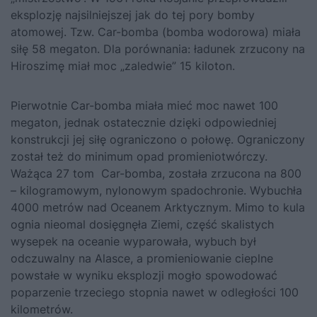
eksplozję najsilniejszej jak do tej pory bomby
atomowej. Tzw. Car-bomba (bomba wodorowa) miała
siłę 58 megaton. Dla porównania: ładunek zrzucony na
Hiroszimę miał moc „zaledwie” 15 kiloton.
Pierwotnie Car-bomba miała mieć moc nawet 100
megaton, jednak ostatecznie dzięki odpowiedniej
konstrukcji jej siłę ograniczono o połowę. Ograniczony
został też do minimum opad promieniotwórczy.
Ważąca 27 tom Car-bomba, została zrzucona na 800
– kilogramowym, nylonowym spadochronie. Wybuchła
4000 metrów nad Oceanem Arktycznym. Mimo to kula
ognia nieomal dosięgnęła Ziemi, część skalistych
wysepek na oceanie wyparowała, wybuch był
odczuwalny na Alasce, a promieniowanie cieplne
powstałe w wyniku eksplozji mogło spowodować
poparzenie trzeciego stopnia nawet w odległości 100
kilometrów.