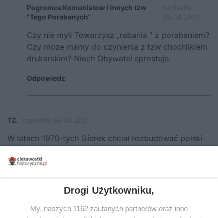
Pogromca Komunistow i Innych tzw
napisał/a
"Tego Porabanych"
09.04.2021
Czy nie myli Towarzysz „rabania ” z porabaniem?
Czy moze mamy do czynienia z tzw chochlikiem
drukarskim? Niech Obywatel sprostuje.
Odpowiedz
TZ.
napisał/a 08.04.2021
W latach 1970-tych Gierek chciał rozbudować polski
przemysł jądrowy w oparciu o zasoby uranu w
Sudetach. Rozpoczęto budowę technikum w
Kowarach, gdzie mieli zdobywać wiedzę przyszli
pracownicy tej branży. Gierkowi marzyło się nawet
Drogi Użytkowniku,
skonstruowanie własnej bomby wodorowej w
tajemnicy (co za naiwność!) przed Sowietami.
My, naszych 1162 zaufanych partnerów oraz inne