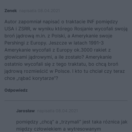
Zenek
napisał/a 08.04.2021
Autor zapomniał napisać o traktacie INF pomiędzy
USA i ZSRR, w wyniku którego Rosjanie wycofali swoją
broń jądrową m.in. z Polski, a Amerykanie swoje
Pershingi z Europy. Jeszcze w latach 1991-3
Amerykanie wycofali z Europy ok.3000 rakiet z
głowicami jądrowymi, a ile zostało? Amerykanie
ostatnio wycofali się z tego traktatu, bo chcą broń
jądrową rozmieścić w Polsce. I kto tu chciał czy teraz
chce „rąbać korytarze”?
Odpowiedz
Jarosław
napisał/a 08.04.2021
pomiędzy „chcą” a „trzymali” jest taka róznica jak
między człowiekiem a wytresowanym