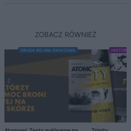
ZOBACZ RÓWNIEŻ
DRUGA WOJNA ŚWIATOWA
HISTORI
Atomowi. Testy nuklearne na
Trinity