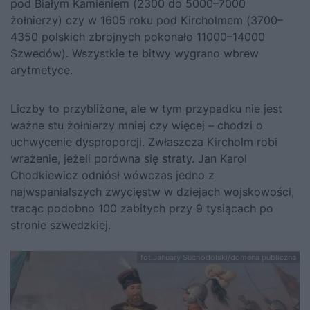
pod Białym Kamieniem (2300 do 5000–7000
żołnierzy) czy w 1605 roku pod Kircholmem (3700–
4350 polskich zbrojnych pokonało 11000–14000
Szwedów). Wszystkie te bitwy wygrano wbrew
arytmetyce.
Liczby to przybliżone, ale w tym przypadku nie jest
ważne stu żołnierzy mniej czy więcej – chodzi o
uchwycenie dysproporcji. Zwłaszcza Kircholm robi
wrażenie, jeżeli porówna się straty.
Jan Karol
Chodkiewicz
odniósł wówczas jedno z
najwspanialszych zwycięstw w dziejach wojskowości,
tracąc podobno 100 zabitych przy 9 tysiącach po
stronie szwedzkiej.
fot.January Suchodolski/domena publiczna