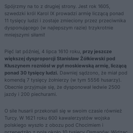
Spójrzmy na to z drugiej strony. Jest rok 1605,
szwedzki król Karol IX prowadzi armię liczącą ponad
11 tysięcy ludzi i zostaje zmieciony przez przeciwnika
dysponującego (w najlepszym razie) trzykrotnie
mniejszymi siłami!
Pięć lat później, 4 lipca 1610 roku,
przy jeszcze
większej dysproporcji Stanisław Żółkiewski pod
Kłuszynem rozniósł w pył moskiewską armię, liczącą
ponad 30 tysięcy ludzi.
Dawniej sądzono, że miał pod
komendą 7 tysięcy żołnierzy (w tym 5556 husarzy).
Obecnie przyjmuje się, że dysponował ledwie 2500
jazdy i 200 piechurami.
O sile husarii przekonali się w swoim czasie również
Turcy. W 1621 roku 600 kawalerzystów wojska
polskiego wyszło z obozu pod Chocimiem i
przepędziło z pola około 10 tysięcy Osmanów. Widząc