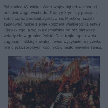
Był koniec XV wieku. Wiatr wojny dął od wschodu i
południowego wschodu. Tatarzy krymscy poczynali
sobie coraz bardziej agresywnie, Moskwa ruszyła
zajmować ruskie ziemie kosztem Wielkiego Księstwa
Litewskiego, a wojska osmańskie po raz pierwszy
wdarły się w granice Polski. Cała trójka operowała
zagonami lekkiej kawalerii, więc wysyłanie przeciwko
nim ciężkozbrojnych kopijników miało niewiele sensu.
fot.Jan Matejko/domena publiczna