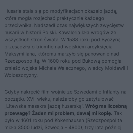
Husaria stała się po modyfikacjach okazało jazdą,
która mogła rozjechać praktycznie każdego
przeciwnika. Nadszedł czas największych zwycięstw
husarii w historii Polski. Kawaleria lała wrogów ze
wszystkich stron świata. W 1588 roku pod Byczyną
przesądziła o triumfie nad wojskiem arcyksięcia
Maksymiliana, któremu marzyło się panowanie nad
Rzeczpospolitą. W 1600 roku pod Bukową pomogła
zmieść wojska Michała Walecznego, władcy Mołdawii i
Wołoszczyzny.
Gdyby nakręcić film wojnie ze Szwedami o Inflanty na
początku XVII wieku, należałoby go zatytułować
„Litewska masakra jazdą husarską”.
Wróg ma liczebną
przewagę? Żaden mi problem, dawaj mi kopię.
Tak
było w 1601 roku pod Kokenhausen (Rzeczpospolita
miała 3500 ludzi, Szwecja – 4900), trzy lata później