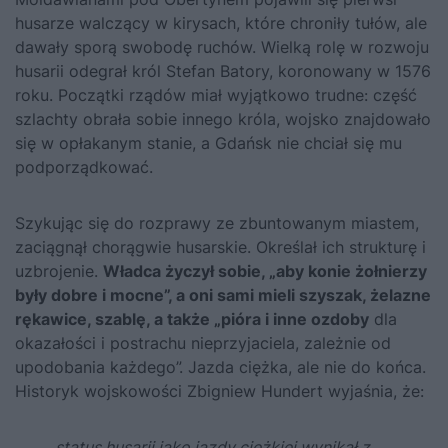
husarze walczący w kirysach, które chroniły tułów, ale
dawały sporą swobodę ruchów. Wielką rolę w rozwoju
husarii odegrał król
Stefan Batory
, koronowany w 1576
roku. Początki rządów miał wyjątkowo trudne: część
szlachty obrała sobie innego króla, wojsko znajdowało
się w opłakanym stanie, a Gdańsk nie chciał się mu
podporządkować.
Szykując się do rozprawy ze zbuntowanym miastem,
zaciągnął chorągwie husarskie. Określał ich strukturę i
uzbrojenie.
Władca życzył sobie, „aby konie żołnierzy
były dobre i mocne”, a oni sami mieli szyszak, żelazne
rękawice, szablę, a także „pióra i inne ozdoby
dla
okazałości i postrachu nieprzyjaciela, zależnie od
upodobania każdego”. Jazda ciężka, ale nie do końca.
Historyk wojskowości Zbigniew Hundert wyjaśnia, że:
status husarii jako jazdy ciężkiej wynikał z