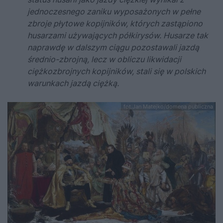
jednoczesnego zaniku wyposażonych w pełne
zbroje płytowe kopijników, których zastąpiono
husarzami używających półkirysów. Husarze tak
naprawdę w dalszym ciągu pozostawali jazdą
średnio-zbrojną, lecz w obliczu likwidacji
ciężkozbrojnych kopijników, stali się w polskich
warunkach jazdą ciężką.
fot.Jan Matejko/domena publiczna