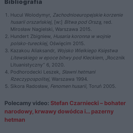
Bibliografia
Hucul Wolodymyr,
Zachodnioeuropejskie korzenie
husarii orszańskiej
, [w:]
Bitwa pod Orszą
, red.
Mirosław Nagielski, Warszawa 2015.
Hundert Zbigniew,
Husaria koronna w wojnie
polsko-tureckiej
, Oświęcim 2015.
Kazakou Aliaksandr,
Wojsko Wielkiego Księstwa
Litewskiego w epoce bitwy pod Kleckiem
, „Rocznik
Lituanistyczny” 6, 2020.
Podhorodecki Leszek,
Sławni hetmani
Rzeczypospolitej
, Warszawa 1994.
Sikora Radosław,
Fenomen husarii
, Toruń 2005.
Polecamy video:
Stefan Czarniecki – bohater
narodowy, krwawy dowódca i… pazerny
hetman