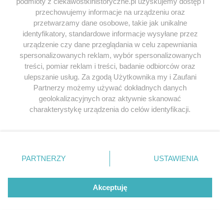
podmioty z ciekawostkihistoryczne.pl uzyskujemy dostęp i
II Rzeczpospolita
przechowujemy informacje na urządzeniu oraz
przetwarzamy dane osobowe, takie jak unikalne
identyfikatory, standardowe informacje wysyłane przez
urządzenie czy dane przeglądania w celu zapewniania
spersonalizowanych reklam, wybór spersonalizowanych
treści, pomiar reklam i treści, badanie odbiorców oraz
ZOBACZ RÓWNIEŻ
ulepszanie usług. Za zgodą Użytkownika my i Zaufani
Partnerzy możemy używać dokładnych danych
geolokalizacyjnych oraz aktywnie skanować
NOWOŻYTNOŚĆ
NOWO
charakterystykę urządzenia do celów identyfikacji.
Ponieważ cenimy Twoją prywatność, prosimy o zgodę na
korzystanie z tych technologii poprzez kliknięcie
„Akceptuję”. Zgoda jest dobrowolna i zawsze możesz ją
zmienić/wycofać klikając przycisk ustawień prywatności
PARTNERZY
USTAWIENIA
znajdujący się w lewym dolnym rogu strony
. Niektóre
rodzaje przetwarzania danych nie wymagają zgody
użytkownika, ale masz prawo sprzeciwić się takiemu
Akceptuję
przetwarzaniu. Preferencje będą miały zastosowania tylko
na tej witrynie.