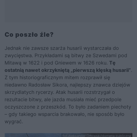
Co poszło źle?
Jednak nie zawsze szarża husarii wystarczała do
zwycięstwa. Przykładami są bitwy ze Szwedami pod
Mitawą w 1622 i pod Gniewem w 1626 roku.
Tę
ostatnią nawet okrzykniętą „pierwszą klęską husarii”
.
Z tym historiograficznym mitem rozprawił się
niedawno Radosław Sikora, najlepszy znawca dziejów
skrzydlatych rycerzy. Atak husarii rozstrzygał o
rezultacie bitwy, ale jazda musiała mieć przedpole
oczyszczone z przeszkód. To było zadaniem piechoty
– gdy takiego wsparcia brakowało, nie sposób było
wygrać.
fot.Aleksander Orłowski/domena publiczna