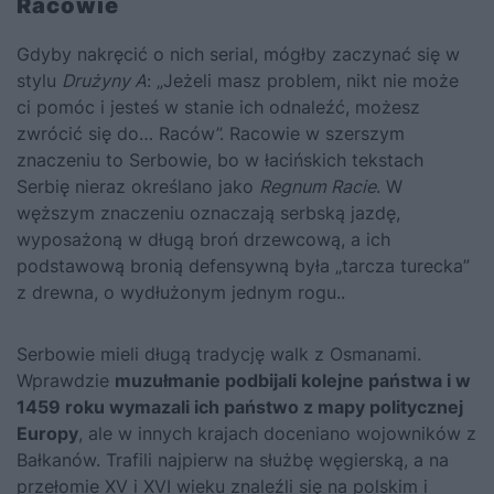
Racowie
Gdyby nakręcić o nich serial, mógłby zaczynać się w
stylu
Drużyny A
: „Jeżeli masz problem, nikt nie może
ci pomóc i jesteś w stanie ich odnaleźć, możesz
zwrócić się do… Raców”. Racowie w szerszym
znaczeniu to Serbowie, bo w łacińskich tekstach
Serbię nieraz określano jako
Regnum Racie
. W
węższym znaczeniu oznaczają serbską jazdę,
wyposażoną w długą broń drzewcową, a ich
podstawową bronią defensywną
była „tarcza turecka”
z drewna, o wydłużonym jednym rogu.
.
Serbowie mieli długą tradycję walk z Osmanami.
Wprawdzie
muzułmanie podbijali kolejne państwa i w
1459 roku wymazali ich państwo z mapy politycznej
Europy
, ale w innych krajach doceniano wojowników z
Bałkanów. Trafili najpierw na służbę węgierską, a na
przełomie XV i XVI wieku znaleźli się na polskim i