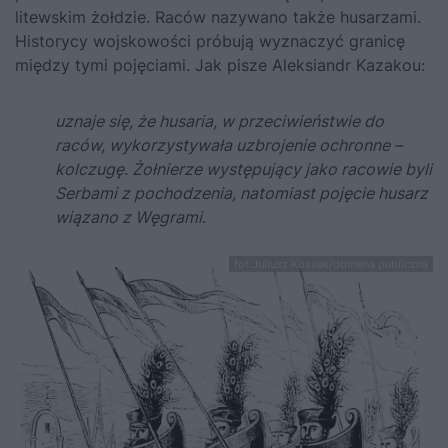
litewskim żołdzie. Raców nazywano także husarzami.
Historycy wojskowości próbują wyznaczyć granicę
między tymi pojęciami. Jak pisze Aleksiandr Kazakou:
uznaje się, że husaria, w przeciwieństwie do
raców, wykorzystywała uzbrojenie ochronne –
kolczugę. Żołnierze występujący jako racowie byli
Serbami z pochodzenia, natomiast pojęcie husarz
wiązano z Węgrami
.
fot.Juliusz Kossak/domena publiczna