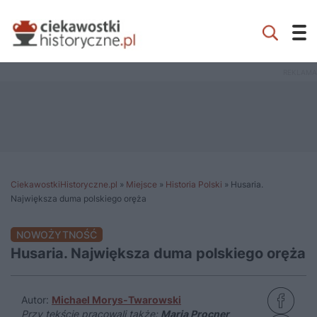
CiekawostkiHistoryczne.pl
»
Miejsce
»
Historia Polski
»
Husaria.
Największa duma polskiego oręża
NOWOŻYTNOŚĆ
Husaria. Największa duma polskiego oręża
Autor:
Michael Morys-Twarowski
Przy tekście pracowali także:
Maria Procner