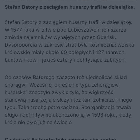
Stefan Batory z zaciągiem husarzy trafił w dziesiątkę.
Stefan Batory z zaciągiem husarzy trafił w dziesiątkę.
W 1577 roku w bitwie pod Lubieszowem ich szarża
zmiotła najemników wynajętych przez Gdańsk.
Dysproporcja w zakresie strat była kosmiczna: wojska
królewskie miały około 60 poległych i 127 rannych,
buntowników – jakieś cztery i pół tysiąca zabitych.
Od czasów Batorego zaczęto też ujednolicać skład
chorągwi. Wcześniej określenie typu „chorągiew
husarska” znaczyło zwykle tyle, że większość
stanowią husarze, ale służyli też tam żołnierze innego
typu. Taka trochę pstrokacizna. Reorganizacja trwała
długo i definitywnie ukończono ją w 1598 roku, kiedy
króla nie było już na świecie.
Czytaj też:
Ile trzeba było zapłacić, aby zostać