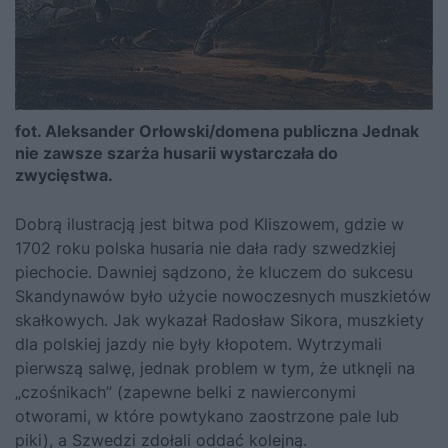
fot. Aleksander Orłowski/domena publiczna
Jednak
nie zawsze szarża husarii wystarczała do
zwycięstwa.
Dobrą ilustracją jest bitwa pod Kliszowem, gdzie w
1702 roku polska husaria nie dała rady szwedzkiej
piechocie. Dawniej sądzono, że kluczem do sukcesu
Skandynawów było użycie nowoczesnych muszkietów
skałkowych. Jak wykazał Radosław Sikora, muszkiety
dla polskiej jazdy nie były kłopotem. Wytrzymali
pierwszą salwę, jednak problem w tym, że utknęli na
„czośnikach” (zapewne belki z nawierconymi
otworami, w które powtykano zaostrzone pale lub
piki), a Szwedzi zdołali oddać kolejną.