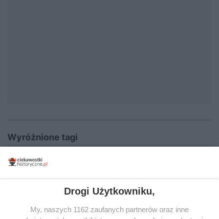
Wyróżnione tagi
Jadwiga Andegaweńska
Bona Sforza
Józef Stalin
Adolf Hitler
Napoleon Bonaparte
III Rzesza
II wojna światowa
Starożytny Egipt
Historia PRL
Drogi Użytkowniku,
Dynastia Piastów
Imperium Rzymskie
Majowie
My, naszych 1162 zaufanych partnerów oraz inne
Aztekowie
Katastrofy naturalne i wypadki