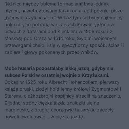
Różnica między obiema formacjami była jednak
płynna, nawet cytowany Kazakou akapit później pisze
„racowie, czyli husarze”. W każdym serbscy najemnicy
pokazali, co potrafią w szarżach kawaleryjskich w
bitwach z Tatarami pod Kleckiem w 1506 roku i z
Moskwą pod Orszą w 1514 roku. Swoimi wojennymi
przewagami chełpili się w specyficzny sposób: ścinali i
zabierali głowy pokonanych przeciwników.
Może husaria pozostałaby lekką jazdą, gdyby nie
sukces Polski w ostatniej wojnie z Krzyżakami
.
Odkąd w 1525 roku Albrecht Hohenzollern, pierwszy
książę pruski, złożył hołd lenny królowi
Zygmuntowi I
Staremu
ciężkozbrojni kopijnicy stracili na znaczeniu.
Z jednej strony ciężka jazda znalazła się na
marginesie, z drugiej chorągwie husarskie zaczęły
powoli ewoluować… w ciężką jazdę.