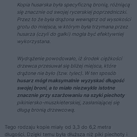
Kopia husarska była specyficzną bronią, różniącą
się znacznie od swojej rycerskiej poprzedniczki.
Przez to że była drążona wewnątrz od wysokości
grotu do miejsca, w którym była trzymana przez
husarza (czyli do gałki) mogła być efektywniej
wykorzystana.
Wydrążenie powodowało, iż środek ciężkości
drzewca przesuwał się bliżej miejsca, które
drążone nie było (tzw. tylec). W ten sposób
husarz mógł maksymalnie wyzyskać długość
swojej broni, a to miało niezwykle istotne
znacznie przy szarżowaniu na szyki piechoty
pikiniersko-muszkieterskiej, zasłaniającej się
długą bronią drzewcową.
Tego rodzaju kopie miały od 3,3 do 6,2 metra
długości.
Dzięki temu była dłuższa niż piki piechoty i