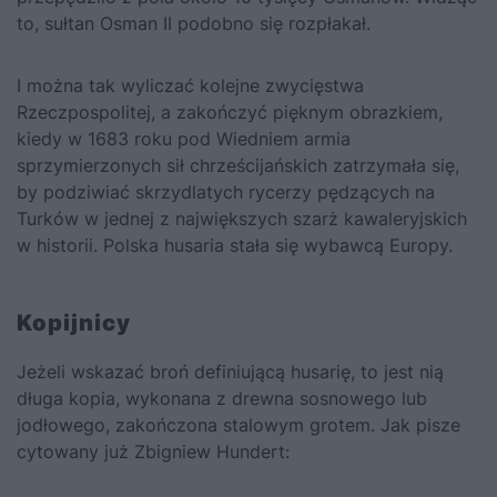
to, sułtan Osman II podobno się rozpłakał.
I można tak wyliczać kolejne zwycięstwa
Rzeczpospolitej, a zakończyć pięknym obrazkiem,
kiedy w 1683 roku pod Wiedniem armia
sprzymierzonych sił chrześcijańskich zatrzymała się,
by podziwiać skrzydlatych rycerzy pędzących na
Turków w jednej z największych szarż kawaleryjskich
w historii. Polska husaria stała się wybawcą Europy.
Kopijnicy
Jeżeli wskazać broń definiującą husarię, to jest nią
długa kopia, wykonana z drewna sosnowego lub
jodłowego, zakończona stalowym grotem. Jak pisze
cytowany już Zbigniew Hundert: