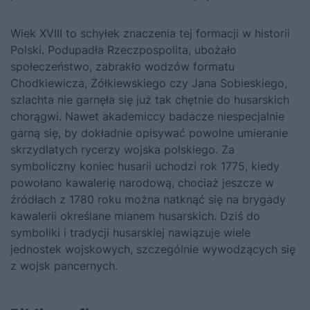
Wiek XVIII to schyłek znaczenia tej formacji w historii
Polski. Podupadła Rzeczpospolita, ubożało
społeczeństwo, zabrakło wodzów formatu
Chodkiewicza, Żółkiewskiego czy
Jana Sobieskiego
,
szlachta nie garnęła się już tak chętnie do husarskich
chorągwi. Nawet akademiccy badacze niespecjalnie
garną się, by dokładnie opisywać powolne umieranie
skrzydlatych rycerzy wojska polskiego. Za
symboliczny koniec husarii uchodzi rok 1775, kiedy
powołano kawalerię narodową, chociaż jeszcze w
źródłach z 1780 roku można natknąć się na brygady
kawalerii określane mianem husarskich.
Dziś do
symboliki i tradycji husarskiej nawiązuje wiele
jednostek wojskowych, szczególnie wywodzących się
z wojsk pancernych.