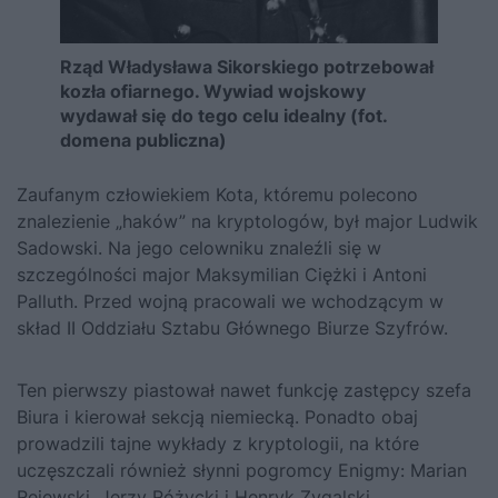
Rząd Władysława Sikorskiego potrzebował
kozła ofiarnego. Wywiad wojskowy
wydawał się do tego celu idealny (fot.
domena publiczna)
Zaufanym człowiekiem Kota, któremu polecono
znalezienie „haków” na kryptologów, był major Ludwik
Sadowski. Na jego celowniku znaleźli się w
szczególności major Maksymilian Ciężki i Antoni
Palluth. Przed wojną pracowali we wchodzącym w
skład II Oddziału Sztabu Głównego Biurze Szyfrów.
Ten pierwszy piastował nawet funkcję zastępcy szefa
Biura i kierował sekcją niemiecką. Ponadto obaj
prowadzili tajne wykłady z kryptologii, na które
uczęszczali również słynni pogromcy Enigmy: Marian
Rejewski, Jerzy Różycki i Henryk Zygalski.