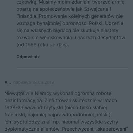
czkawką. Musimy moim zdaniem tworzyć armię
opartą na społeczeństwie jak Szwajcaria i
Finlandia. Promowanie kolejnych generałów nie
wzmaga bynajmniej obronności Polski. Uczenie
się na własnych błędach nie skutkuje niestety
rozwojem wnioskowania u naszych decydentów
(od 1989 roku do dziś).
Odpowiedz
A...
napisał/a 18.03.2019
Niewątpliwie Niemcy wykonali ogromną robotę
dezinformacyjną. Zinfiltrowali skutecznie w latach
1938-39 wywiad brytyjski (nieco tylko słabiej
francuski, najmniej najprawdopodobniej polski).
Ich kryptolodzy znali np. nieomal wszystkie szyfry
dyplomatyczne aliantów. Przechwyceni, „skaperowani”