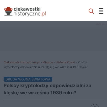
CiekawostkiHistoryczne.pl
»
Miejsce
»
Historia Polski
»
Polscy
kryptolodzy odpowiedzialni za klęskę we wrześniu 1939 roku?
DRUGA WOJNA ŚWIATOWA
Polscy kryptolodzy odpowiedzialni za
klęskę we wrześniu 1939 roku?