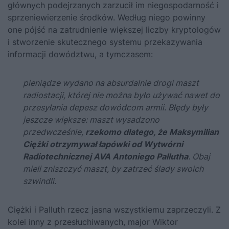
głównych podejrzanych zarzucił im niegospodarność i
sprzeniewierzenie środków. Według niego powinny
one pójść na zatrudnienie większej liczby kryptologów
i stworzenie skutecznego systemu przekazywania
informacji dowództwu, a tymczasem:
pieniądze wydano na absurdalnie drogi maszt
radiostacji, której nie można było używać nawet do
przesyłania depesz dowódcom armii. Błędy były
jeszcze większe: maszt wysadzono
przedwcześnie,
rzekomo dlatego, że Maksymilian
Ciężki otrzymywał łapówki od Wytwórni
Radiotechnicznej AVA Antoniego Pallutha
. Obaj
mieli zniszczyć maszt, by zatrzeć ślady swoich
szwindli.
Ciężki i Palluth rzecz jasna wszystkiemu zaprzeczyli. Z
kolei inny z przesłuchiwanych, major Wiktor