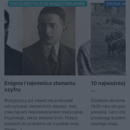
DWUDZIESTOLECIE MIĘDZYWOJENNE
DRUGA WO
Enigma i tajemnica złamania
10 najważniejs
szyfru
...
Brytyjczycy już nawet nie próbowali
Działania obronne P
odczytywać niemieckich depesz. Inni,
1939 roku od począ
zniechęceni niepowodzeniem tradycyjnej
porażkę. Lecz choci
kryptologii, także składali broń. Polacy
przewagę liczebną i
podeszli do problemu od zupełnie innej
naszego kraju...
strony… i...