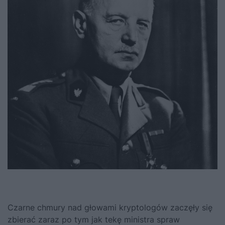
Czarne chmury nad głowami kryptologów zaczęły się
zbierać zaraz po tym jak tekę ministra spraw