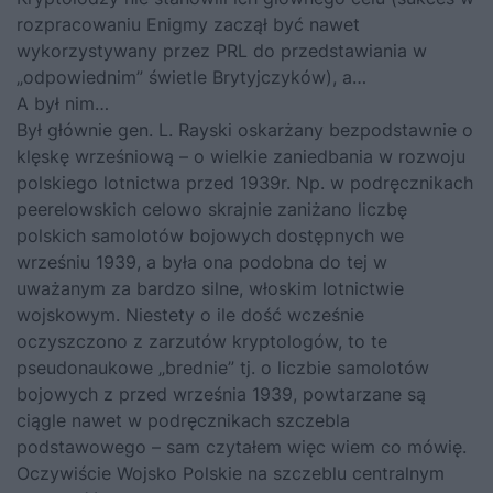
rozpracowaniu Enigmy zaczął być nawet
wykorzystywany przez PRL do przedstawiania w
„odpowiednim” świetle Brytyjczyków), a…
A był nim…
Był głównie gen. L. Rayski oskarżany bezpodstawnie o
klęskę wrześniową – o wielkie zaniedbania w rozwoju
polskiego lotnictwa przed 1939r. Np. w podręcznikach
peerelowskich celowo skrajnie zaniżano liczbę
polskich samolotów bojowych dostępnych we
wrześniu 1939, a była ona podobna do tej w
uważanym za bardzo silne, włoskim lotnictwie
wojskowym. Niestety o ile dość wcześnie
oczyszczono z zarzutów kryptologów, to te
pseudonaukowe „brednie” tj. o liczbie samolotów
bojowych z przed września 1939, powtarzane są
ciągle nawet w podręcznikach szczebla
podstawowego – sam czytałem więc wiem co mówię.
Oczywiście Wojsko Polskie na szczeblu centralnym