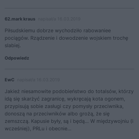
62.mark kraus
napisał/a 16.03.2019
Piłsudskiemu dobrze wychodziło rabowaniee
pociągów. Rządzenie i dowodzenie wojskiem trochę
slabiej.
Odpowiedz
EwC
napisał/a 16.03.2019
Jakież niesamowite podobieństwo do totalsów, którzy
idą się skarżyć zagranicę, wykręcają kota ogonem,
przypisują sobie zasługi czy pomysły przeciwnika,
donoszą na przeciwników albo grożą, że się
zemszczą. Kapusie były, są i będą… W międzywojniu (i
wcześniej), PRLu i obecnie…