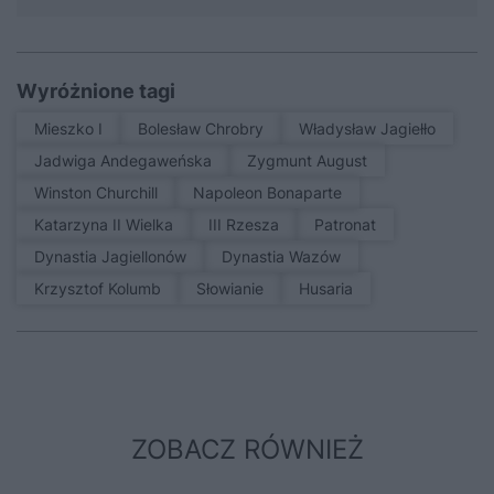
Wyróżnione tagi
Mieszko I
Bolesław Chrobry
Władysław Jagiełło
Jadwiga Andegaweńska
Zygmunt August
Winston Churchill
Napoleon Bonaparte
Katarzyna II Wielka
III Rzesza
patronat
Dynastia Jagiellonów
Dynastia Wazów
Krzysztof Kolumb
Słowianie
Husaria
ZOBACZ RÓWNIEŻ