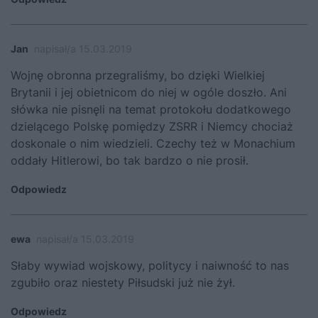
Jan
napisał/a 15.03.2019
Wojnę obronna przegraliśmy, bo dzięki Wielkiej
Brytanii i jej obietnicom do niej w ogóle doszło. Ani
słówka nie pisnęli na temat protokołu dodatkowego
dzielącego Polskę pomiędzy ZSRR i Niemcy chociaż
doskonale o nim wiedzieli. Czechy też w Monachium
oddały Hitlerowi, bo tak bardzo o nie prosił.
Odpowiedz
ewa
napisał/a 15.03.2019
Słaby wywiad wojskowy, politycy i naiwność to nas
zgubiło oraz niestety Piłsudski już nie żył.
Odpowiedz