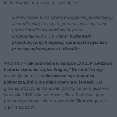
Michałowski, co prawda przyznał, że:
kierownictwo Biura Szyfrów popełniło pewne błędy,
ale podkreślał, że częste przenosiny i nieustanny
podział środków paraliżowały pracę
kryptoanalityków. Co więcej,
brakowało
przechwyconych depesz, a jednostka była bez
przerwy nękana przez Luftwaffe
.
Wszystko –
jak podkreśla w książce „XYZ. Prawdziwa
historia złamania szyfru Enigmy” Dermot Turing
–
wskazuje na to, że
cała sprawa była nagonką
polityczną, która nie miała oparcia w faktach
. Jej
główną przyczynę stanowiło zaś to, że po klęsce we
wrześniu 1939 roku szefowie „Biura Szyfrów i jego
personel pracowali nie dla generała Sikorskiego, ale
dla Francuzów”.