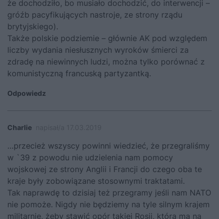
że dochodziło, bo musiało dochodzić, do interwencji –
gróźb pacyfikujących nastroje, ze strony rządu
brytyjskiego).
Także polskie podziemie – głównie AK pod względem
liczby wydania niesłusznych wyroków śmierci za
zdradę na niewinnych ludzi, można tylko porównać z
komunistyczną francuską partyzantką.
Odpowiedz
Charlie
napisał/a 17.03.2019
…przecież wszyscy powinni wiedzieć, że przegraliśmy
w `39 z powodu nie udzielenia nam pomocy
wojskowej ze strony Anglii i Francji do czego oba te
kraje były zobowiązane stosownymi traktatami.
Tak naprawdę to dzisiaj też przegramy jeśli nam NATO
nie pomoże. Nigdy nie będziemy na tyle silnym krajem
militarnie, żeby stawić opór takiej Rosji, która ma na