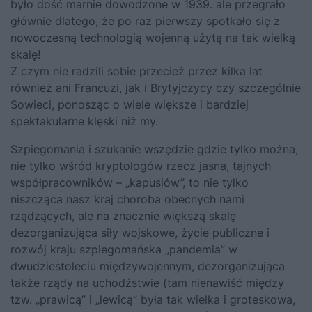
było dość marnie dowodzone w 1939. ale przegrało
głównie dlatego, że po raz pierwszy spotkało się z
nowoczesną technologią wojenną użytą na tak wielką
skalę!
Z czym nie radzili sobie przecież przez kilka lat
również ani Francuzi, jak i Brytyjczycy czy szczególnie
Sowieci, ponosząc o wiele większe i bardziej
spektakularne klęski niż my.
Szpiegomania i szukanie wszędzie gdzie tylko można,
nie tylko wśród kryptologów rzecz jasna, tajnych
współpracowników – „kapusiów”, to nie tylko
niszcząca nasz kraj choroba obecnych nami
rządzących, ale na znacznie większą skalę
dezorganizująca siły wojskowe, życie publiczne i
rozwój kraju szpiegomańska „pandemia” w
dwudziestoleciu międzywojennym, dezorganizująca
także rządy na uchodźstwie (tam nienawiść między
tzw. „prawicą” i „lewicą” była tak wielka i groteskowa,