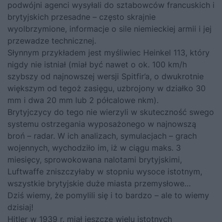
podwójni agenci wysyłali do sztabowców francuskich i
brytyjskich przesadne – często skrajnie
wyolbrzymione, informacje o sile niemieckiej armii i jej
przewadze technicznej.
Słynnym przykładem jest myśliwiec Heinkel 113, który
nigdy nie istniał (miał być nawet o ok. 100 km/h
szybszy od najnowszej wersji Spitfir’a, o dwukrotnie
większym od tegoż zasięgu, uzbrojony w działko 30
mm i dwa 20 mm lub 2 półcalowe nkm).
Brytyjczycy do tego nie wierzyli w skuteczność swego
systemu ostrzegania wyposażonego w najnowszą
broń – radar. W ich analizach, symulacjach – grach
wojennych, wychodziło im, iż w ciągu maks. 3
miesięcy, sprowokowana nalotami brytyjskimi,
Luftwaffe zniszczyłaby w stopniu wysoce istotnym,
wszystkie brytyjskie duże miasta przemysłowe…
Dziś wiemy, że pomylili się i to bardzo – ale to wiemy
dzisiaj!
Hitler w 1939 r. miał jeszcze wielu istotnych