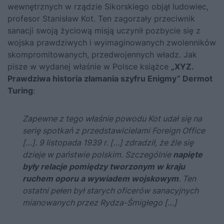
wewnętrznych w rządzie Sikorskiego objął ludowiec,
profesor Stanisław Kot. Ten zagorzały przeciwnik
sanacji swoją życiową misją uczynił pozbycie się z
wojska prawdziwych i wyimaginowanych zwolenników
skompromitowanych, przedwojennych władz. Jak
pisze w wydanej właśnie w Polsce książce
„XYZ.
Prawdziwa historia złamania szyfru Enigmy” Dermot
Turing
:
Zapewne z tego właśnie powodu Kot udał się na
serię spotkań z przedstawicielami Foreign Office
[…]. 9 listopada 1939 r. […] zdradził, że źle się
dzieje w państwie polskim. Szczególnie
napięte
były relacje pomiędzy tworzonym w kraju
ruchem oporu a wywiadem wojskowym
. Ten
ostatni pełen był starych oficerów sanacyjnych
mianowanych przez Rydza-Śmigłego […]