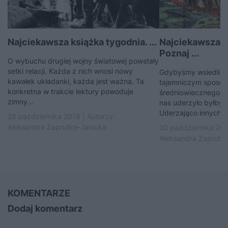
Najciekawsza książka tygodnia. ...
Najciekawsza k
Poznaj ...
O wybuchu drugiej wojny światowej powstały
setki relacji. Każda z nich wnosi nowy
Gdybyśmy wsiedli do
kawałek układanki, każda jest ważna. Ta
tajemniczym sposobe
konkretna w trakcie lektury powoduje
średniowiecznego m
zimny...
nas uderzyło byłby 
Uderzająco innych od
28 października 2018 | Autorzy:
Aleksandra Zaprutko-Janicka
20 października 201
Aleksandra Zaprutk
KOMENTARZE
Dodaj komentarz