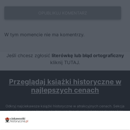
W tym momencie nie ma komentrzy.
Jeśli chcesz zgłosić
literówkę lub błąd ortograficzny
kliknij TUTAJ
.
Przeglądaj książki historyczne w
najlepszych cenach
Odkryj najciekawsze książki historyczne w atrakcyjnych cenach. Sekcja
powstała we współpracy z Lubimyczytac.pl, największą społecznością
miłośników literatury w Polsce – dzięki temu możesz wybierać spośród
tytułów najwyżej ocenianych przez czytelników.