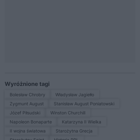
Wyróżnione tagi
Bolesław Chrobry
Władysław Jagiełło
Zygmunt August
Stanisław August Poniatowski
Józef Piłsudski
Winston Churchill
Napoleon Bonaparte
Katarzyna II Wielka
II wojna światowa
Starożytna Grecja
Starożytny Egipt
Historia PRL