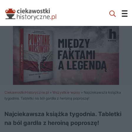
CiekawostkiHistoryczne.pl
»
Wszystkie wpisy
»
Najciekawsza książka
tygodnia. Tabletki na ból gardła z heroiną poproszę!
Najciekawsza książka tygodnia. Tabletki
na ból gardła z heroiną poproszę!