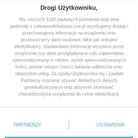
Drogi Użytkowniku,
My, naszych 1160 zaufanych partnerów oraz inne
podmioty z ciekawostkihistoryczne.pl uzyskujemy dostęp i
SERWIS
przechowujemy informacje na urządzeniu oraz
przetwarzamy dane osobowe, takie jak unikalne
SPOŁECZNOŚĆ
identyfikatory, standardowe informacje wysyłane przez
urządzenie czy dane przeglądania w celu zapewniania
WSPÓŁPRACA
spersonalizowanych reklam, wybór spersonalizowanych
KONTAKT
treści, pomiar reklam i treści, badanie odbiorców oraz
ulepszanie usług. Za zgodą Użytkownika my i Zaufani
Partnerzy możemy używać dokładnych danych
geolokalizacyjnych oraz aktywnie skanować
charakterystykę urządzenia do celów identyfikacji.
ODWIEDŹ RÓWNIEŻ:
Ponieważ cenimy Twoją prywatność, prosimy o zgodę na
korzystanie z tych technologii poprzez kliknięcie
„Akceptuję”. Zgoda jest dobrowolna i zawsze możesz ją
zmienić/wycofać klikając przycisk ustawień prywatności
PARTNERZY
USTAWIENIA
znajdujący się w lewym dolnym rogu strony
. Niektóre
Lubimyczytac.pl • Największy serwis o
książkach
Twojahistoria.pl • Historia jakiej nie znasz
rodzaje przetwarzania danych nie wymagają zgody