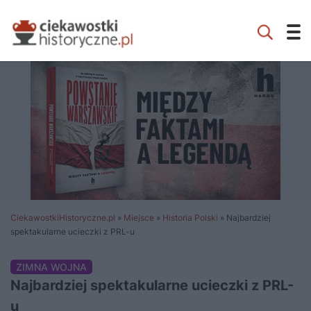
CiekawostkiHistoryczne.pl
»
Miejsce
»
Historia Polski
»
Najbardziej
spektakularne ucieczki z PRL-u
ZIMNA WOJNA
Najbardziej spektakularne ucieczki z PRL-
u