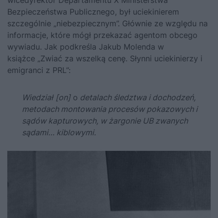
wicedyrektor Departamentu X Ministerstwa
Bezpieczeństwa Publicznego, był uciekinierem
szczególnie „niebezpiecznym”. Głównie ze względu na
informacje, które mógł przekazać agentom obcego
wywiadu. Jak podkreśla Jakub Molenda w
książce
„Zwiać za wszelką cenę. Słynni uciekinierzy i
emigranci z PRL”
:
Wiedział
[on]
o
detalach śledztwa i dochodzeń,
metodach montowania procesów pokazowych i
sądów kapturowych, w żargonie UB zwanych
sądami… kiblowymi.