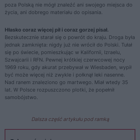
poza Polską nie mógł znaleźć ani swojego miejsca do
życia, ani dobrego materiału do opisania.
Hłasko coraz więcej pił i coraz gorzej pisał.
Bezskutecznie starał się o powrót do kraju. Droga była
jednak zamknięta: nigdy już nie wrócił do Polski. Tułał
się po świecie, pomieszkując w Kalifornii, Izraelu,
Szwajcarii i RFN. Pewnej krótkiej czerwcowej nocy
1969 roku, gdy akurat przebywał w Wiesbaden, wypił
być może więcej niż zwykle i połknął leki nasenne.
Nad ranem znaleziono go martwego. Miał wtedy 35
lat. W Polsce rozpuszczono plotki, że popełnił
samobójstwo.
Dalsza część artykułu pod ramką