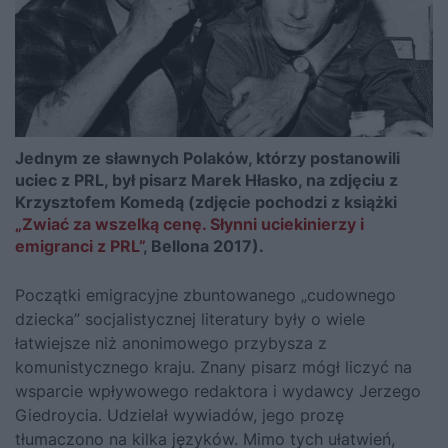
Jednym ze sławnych Polaków, którzy postanowili
uciec z PRL, był pisarz Marek Hłasko, na zdjęciu z
Krzysztofem Komedą (zdjęcie pochodzi z książki
„Zwiać za wszelką cenę. Słynni uciekinierzy i
emigranci z PRL”
, Bellona 2017).
Początki emigracyjne zbuntowanego „cudownego
dziecka” socjalistycznej literatury były o wiele
łatwiejsze niż anonimowego przybysza z
komunistycznego kraju. Znany pisarz mógł liczyć na
wsparcie wpływowego redaktora i wydawcy Jerzego
Giedroycia. Udzielał wywiadów, jego prozę
tłumaczono na kilka języków. Mimo tych ułatwień,