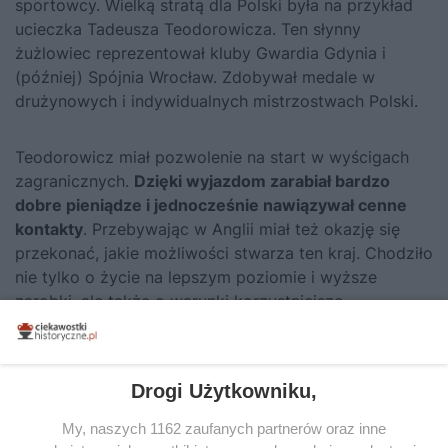
sportowcy. Wielką stratą dla Polski była na przykład
ucieczka Tadeusza Teodorowicza. Ten słynny
żużlowiec reprezentował kluby Gwardia Gdynia i
(później) Spójnia Wrocław. Zdobywał medale w
drużynowych i indywidualnych mistrzostwach Polski.
Teodorowicz miał pozwolenie na start w wyścigach
zagranicznych.
Dzięki wyjazdom zarabiał bardzo
dobre pieniądze i jednocześnie nawiązywał cenne
kontakty
. Przebywając w Anglii miał też okazję się
przekonać, jakie możliwości stwarza ten kraj. Chodziło
nie tylko o życie na lepszym poziomie i wyższe
zarobki, ale także o warunki korzystniejsze
do rozwoju talentu sportowego.
Drogi Użytkowniku,
My, naszych 1162 zaufanych partnerów oraz inne