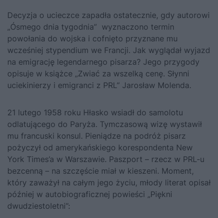
Decyzja o ucieczce zapadła ostatecznie, gdy autorowi
„Ósmego dnia tygodnia” wyznaczono termin
powołania do wojska i cofnięto przyznane mu
wcześniej stypendium we Francji. Jak wyglądał wyjazd
na emigrację legendarnego pisarza? Jego przygody
opisuje w książce
„Zwiać za wszelką cenę. Słynni
uciekinierzy i emigranci z PRL”
Jarosław Molenda.
21 lutego 1958 roku Hłasko wsiadł do samolotu
odlatującego do Paryża. Tymczasową wizę wystawił
mu francuski konsul. Pieniądze na podróż pisarz
pożyczył od amerykańskiego korespondenta New
York Times’a w Warszawie. Paszport – rzecz w PRL-u
bezcenną – na szczęście miał w kieszeni. Moment,
który zaważył na całym jego życiu, młody literat opisał
później w autobiograficznej powieści „Piękni
dwudziestoletni”: