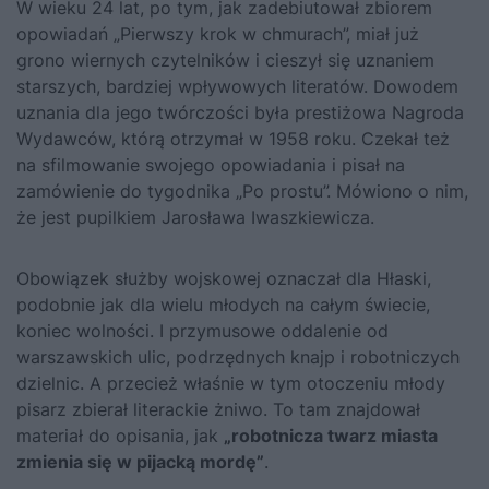
W wieku 24 lat, po tym, jak zadebiutował zbiorem
opowiadań „Pierwszy krok w chmurach”, miał już
grono wiernych czytelników i cieszył się uznaniem
starszych, bardziej wpływowych literatów. Dowodem
uznania dla jego twórczości była prestiżowa Nagroda
Wydawców, którą otrzymał w 1958 roku. Czekał też
na sfilmowanie swojego opowiadania i pisał na
zamówienie do tygodnika „Po prostu”. Mówiono o nim,
że jest pupilkiem Jarosława Iwaszkiewicza.
Obowiązek służby wojskowej oznaczał dla Hłaski,
podobnie jak dla wielu młodych na całym świecie,
koniec wolności. I przymusowe oddalenie od
warszawskich ulic, podrzędnych knajp i robotniczych
dzielnic. A przecież właśnie w tym otoczeniu młody
pisarz zbierał literackie żniwo. To tam znajdował
materiał do opisania, jak
„robotnicza twarz miasta
zmienia się w pijacką mordę”
.