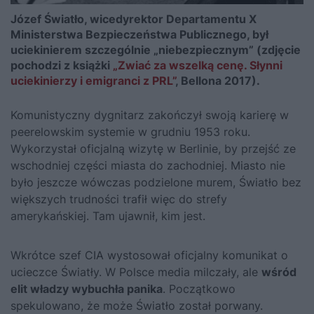
Józef Światło, wicedyrektor Departamentu X
Ministerstwa Bezpieczeństwa Publicznego, był
uciekinierem szczególnie „niebezpiecznym” (zdjęcie
pochodzi z książki
„Zwiać za wszelką cenę. Słynni
uciekinierzy i emigranci z PRL”
, Bellona 2017).
Komunistyczny dygnitarz zakończył swoją karierę w
peerelowskim systemie w grudniu 1953 roku.
Wykorzystał oficjalną wizytę w Berlinie, by przejść ze
wschodniej części miasta do zachodniej. Miasto nie
było jeszcze wówczas podzielone murem, Światło bez
większych trudności trafił więc do strefy
amerykańskiej. Tam ujawnił, kim jest.
Wkrótce szef CIA wystosował oficjalny komunikat o
ucieczce Światły. W Polsce media milczały, ale
wśród
elit władzy wybuchła panika
. Początkowo
spekulowano, że może Światło został porwany.