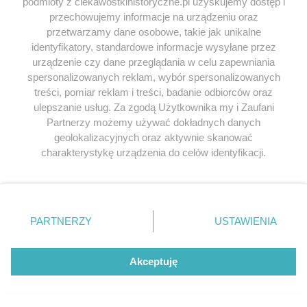
podmioty z ciekawostkihistoryczne.pl uzyskujemy dostęp i
przechowujemy informacje na urządzeniu oraz
przetwarzamy dane osobowe, takie jak unikalne
identyfikatory, standardowe informacje wysyłane przez
urządzenie czy dane przeglądania w celu zapewniania
spersonalizowanych reklam, wybór spersonalizowanych
treści, pomiar reklam i treści, badanie odbiorców oraz
ulepszanie usług. Za zgodą Użytkownika my i Zaufani
Partnerzy możemy używać dokładnych danych
geolokalizacyjnych oraz aktywnie skanować
charakterystykę urządzenia do celów identyfikacji.
Ponieważ cenimy Twoją prywatność, prosimy o zgodę na
korzystanie z tych technologii poprzez kliknięcie
„Akceptuję”. Zgoda jest dobrowolna i zawsze możesz ją
zmienić/wycofać klikając przycisk ustawień prywatności
PARTNERZY
USTAWIENIA
znajdujący się w lewym dolnym rogu strony
. Niektóre
rodzaje przetwarzania danych nie wymagają zgody
użytkownika, ale masz prawo sprzeciwić się takiemu
Akceptuję
przetwarzaniu. Preferencje będą miały zastosowania tylko
na tej witrynie.