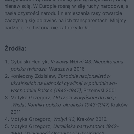
nienawiścią. W Europie rosną w siłę ruchy narodowe, a
hasła czystości narodu i niemieszania rasy otwarcie
zaczynają się pojawiać na ich transparentach. Miejmy
nadzieję, że historia nie zatoczy koła…
Źródła:
Cybulski Henryk,
Krwawy Wołyń ’43. Niepokonana
polska twierdza
, Warszawa 2016.
Konieczny Zdzisław,
Zbrodnie nacjonalistów
ukraińskich na ludności cywilnej w południowo-
wschodniej Polsce (1942-1947)
, Przemyśl 2001.
Motyka Grzegorz,
Od rzezi wołyńskiej do akcji
„Wisła”. Konflikt polsko-ukraiński 1943-1947
, Kraków
2011.
Motyka Grzegorz,
Wołyń ’43
, Kraków 2016.
Motyka Grzegorz,
Ukraińska partyzantka 1942-
1960.
Działalność Organizacji Ukraińskich