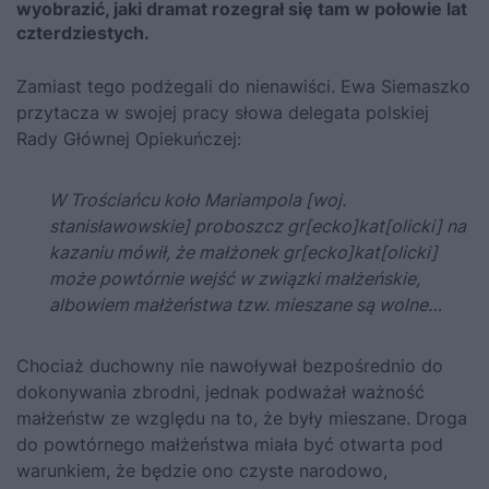
wyobrazić, jaki dramat rozegrał się tam w połowie lat
czterdziestych.
Zamiast tego podżegali do nienawiści. Ewa Siemaszko
przytacza w swojej pracy słowa delegata polskiej
Rady Głównej Opiekuńczej:
W Trościańcu koło Mariampola [woj.
stanisławowskie] proboszcz gr[ecko]kat[olicki] na
kazaniu mówił, że małżonek gr[ecko]kat[olicki]
może powtórnie wejść w związki małżeńskie,
albowiem małżeństwa tzw. mieszane są wolne…
Chociaż duchowny nie nawoływał bezpośrednio do
dokonywania zbrodni, jednak podważał ważność
małżeństw ze względu na to, że były mieszane. Droga
do powtórnego małżeństwa miała być otwarta pod
warunkiem, że będzie ono czyste narodowo,