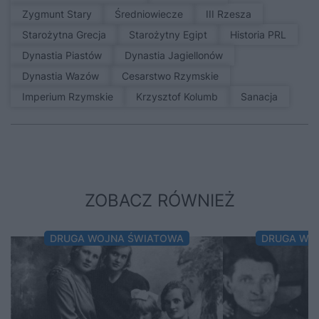
Zygmunt Stary
średniowiecze
III Rzesza
Starożytna Grecja
Starożytny Egipt
Historia PRL
Dynastia Piastów
Dynastia Jagiellonów
Dynastia Wazów
Cesarstwo Rzymskie
Imperium Rzymskie
Krzysztof Kolumb
sanacja
ZOBACZ RÓWNIEŻ
DRUGA WOJNA ŚWIATOWA
DRUGA WO