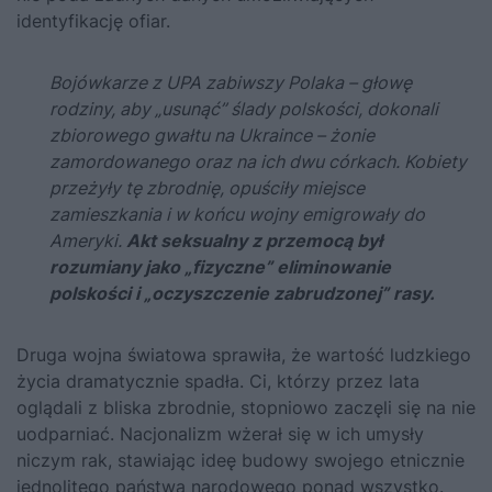
identyfikację ofiar.
Bojówkarze z UPA zabiwszy Polaka – głowę
rodziny, aby „usunąć” ślady polskości, dokonali
zbiorowego gwałtu na Ukraince – żonie
zamordowanego oraz na ich dwu córkach. Kobiety
przeżyły tę zbrodnię, opuściły miejsce
zamieszkania i w końcu wojny emigrowały do
Ameryki.
Akt seksualny z przemocą był
rozumiany jako „fizyczne” eliminowanie
polskości i „oczyszczenie zabrudzonej” rasy.
Druga wojna światowa sprawiła, że wartość ludzkiego
życia dramatycznie spadła. Ci, którzy przez lata
oglądali z bliska zbrodnie, stopniowo zaczęli się na nie
uodparniać. Nacjonalizm wżerał się w ich umysły
niczym rak, stawiając ideę budowy swojego etnicznie
jednolitego państwa narodowego ponad wszystko.