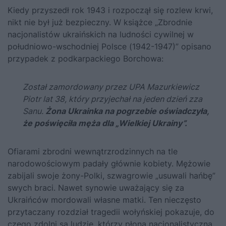
Kiedy przyszedł rok 1943 i rozpoczął się rozlew krwi,
nikt nie był już bezpieczny. W książce „Zbrodnie
nacjonalistów ukraińskich na ludności cywilnej w
południowo-wschodniej Polsce (1942-1947)” opisano
przypadek z podkarpackiego Borchowa:
Został zamordowany przez UPA Mazurkiewicz
Piotr lat 38, który przyjechał na jeden dzień zza
Sanu.
Żona Ukrainka na pogrzebie oświadczyła,
że poświęciła męża dla „Wielkiej Ukrainy”.
Ofiarami zbrodni wewnątrzrodzinnych na tle
narodowościowym padały głównie kobiety. Mężowie
zabijali swoje żony-Polki, szwagrowie „usuwali hańbę”
swych braci. Nawet synowie uważający się za
Ukraińców mordowali własne matki. Ten nieczęsto
przytaczany rozdział tragedii wołyńskiej pokazuje, do
czego zdolni są ludzie, którzy płoną nacjonalistyczną