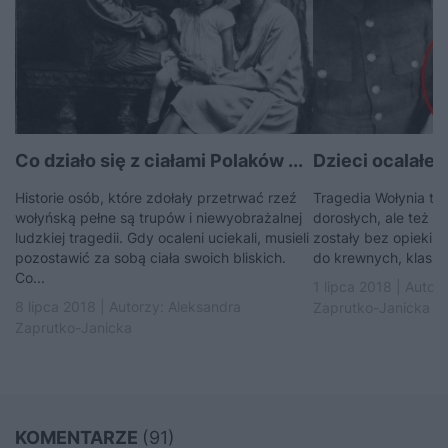
Co działo się z ciałami Polaków ...
Dzieci ocalałe z
Historie osób, które zdołały przetrwać rzeź
Tragedia Wołynia to 
wołyńską pełne są trupów i niewyobrażalnej
dorosłych, ale też d
ludzkiej tragedii. Gdy ocaleni uciekali, musieli
zostały bez opieki. S
pozostawić za sobą ciała swoich bliskich.
do krewnych, klaszto
Co...
1 lipca 2018 | Autor
8 lipca 2018 | Autorzy:
Aleksandra
Zaprutko-Janicka
Zaprutko-Janicka
KOMENTARZE
(91)