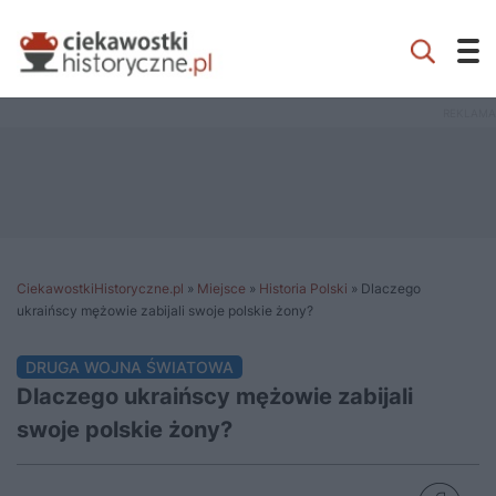
CiekawostkiHistoryczne.pl
»
Miejsce
»
Historia Polski
»
Dlaczego
ukraińscy mężowie zabijali swoje polskie żony?
DRUGA WOJNA ŚWIATOWA
Dlaczego ukraińscy mężowie zabijali
swoje polskie żony?