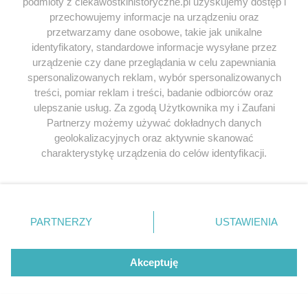
Niestety pewne hasła wykrzykiwane dziś na
podmioty z ciekawostkihistoryczne.pl uzyskujemy dostęp i
przechowujemy informacje na urządzeniu oraz
ulicach przez osoby wycierające sobie twarz
przetwarzamy dane osobowe, takie jak unikalne
patriotyzmem brzmią przerażająco podobnie…
identyfikatory, standardowe informacje wysyłane przez
urządzenie czy dane przeglądania w celu zapewniania
Odpowiedz
spersonalizowanych reklam, wybór spersonalizowanych
treści, pomiar reklam i treści, badanie odbiorców oraz
ulepszanie usług. Za zgodą Użytkownika my i Zaufani
pat
napisał/a 10.10.2016
Partnerzy możemy używać dokładnych danych
Ja takie przykłady widzę i słyszę w
geolokalizacyjnych oraz aktywnie skanować
marszach i pikietach internacjonałów i
charakterystykę urządzenia do celów identyfikacji.
Ponieważ cenimy Twoją prywatność, prosimy o zgodę na
bojówek lewicowych.
korzystanie z tych technologii poprzez kliknięcie
Odpowiedz
„Akceptuję”. Zgoda jest dobrowolna i zawsze możesz ją
zmienić/wycofać klikając przycisk ustawień prywatności
PARTNERZY
USTAWIENIA
znajdujący się w lewym dolnym rogu strony
. Niektóre
rodzaje przetwarzania danych nie wymagają zgody
Anonim
napisał/a 17.03.2017
użytkownika, ale masz prawo sprzeciwić się takiemu
Akceptuję
To nie bojówki lewicowe tylko
przetwarzaniu. Preferencje będą miały zastosowania tylko
prawicowe , nigdy lewica nie miała nic
na tej witrynie.
wspólnego z nacjonalizmem lecz