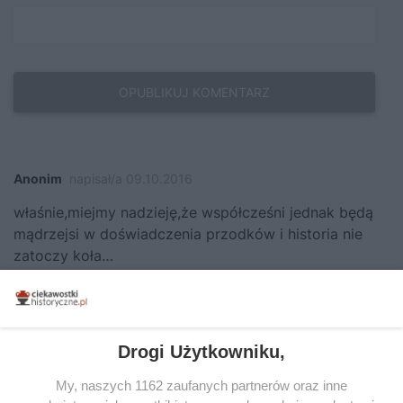
Anonim
napisał/a 09.10.2016
właśnie,miejmy nadzieję,że współcześni jednak będą
mądrzejsi w doświadczenia przodków i historia nie
zatoczy koła…
Odpowiedz
Drogi Użytkowniku,
Nasz publicysta
| Autor publikacji |
napisał/a
Aleksandra Zaprutko-Janicka
09.10.2016
My, naszych 1162 zaufanych partnerów oraz inne