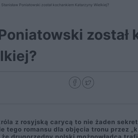
 Stanisław Poniatowski został kochankiem Katarzyny Wielkiej?
 Poniatowski został
lkiej?
óla z rosyjską carycą to nie żaden sekret
ie tego romansu dla objęcia tronu przez „k
o, że drugorzędny polski możnowładca trafi