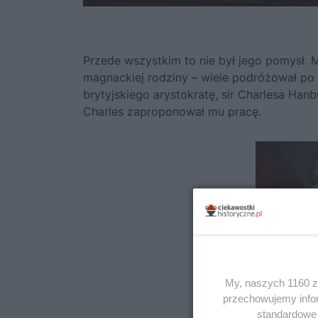
Przede wszystkim to nie był jego pomysł.
magnackiej rodziny – wiele podróżował p
brytyjskiego arystokratę, sir Charlesa Hanb
Charles zaproponował mu pracę.
My, naszych 1160 za
przechowujemy infor
standardowe 