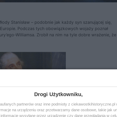
 Młody
Stanisław
– podobnie jak każdy syn szanującej się,
o Europie. Podczas tych obowiązkowych wojaży poznał
ury’ego-Williamsa. Zrobił na nim na tyle dobre wrażenie, że 
Drogi Użytkowniku,
ufanych partnerów oraz inne podmioty z ciekawostkihistoryczne.pl
macje na urządzeniu oraz przetwarzamy dane osobowe, takie jak unik
informacje wysyłane przez urządzenie czy dane przeglądania w cel