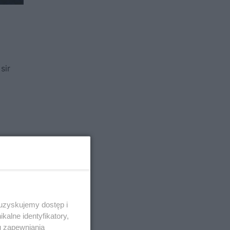
sir
 uzyskujemy dostęp i
alne identyfikatory,
u zapewniania