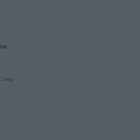
dzo
ć swą