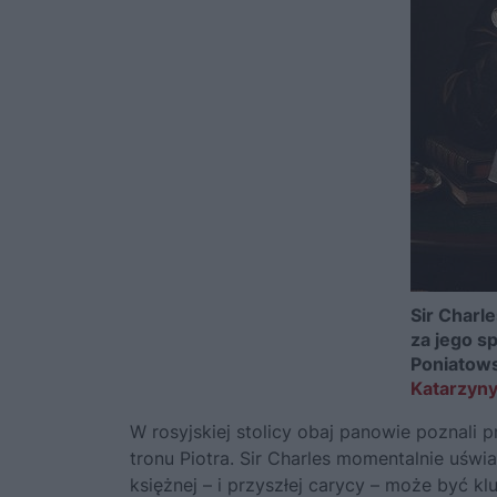
Sir Charl
za jego s
Poniatows
Katarzyny
W rosyjskiej stolicy obaj panowie poznali
tronu Piotra. Sir Charles momentalnie uśw
księżnej – i przyszłej carycy – może być 