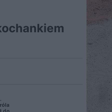
 kochankiem
.
róla
ł do