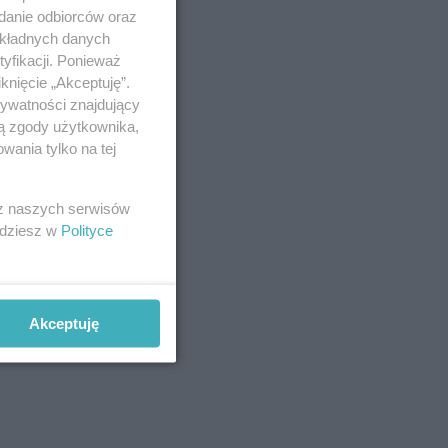
adanie odbiorców oraz
okładnych danych
yfikacji. Ponieważ
knięcie „Akceptuję”.
rywatności znajdujący
ją zgody użytkownika,
wania tylko na tej
brał
dobno
 z naszych serwisów
jdziesz w
Polityce
Akceptuję