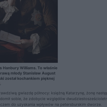
es Hanbury Williams. To właśnie
prawą młody Stanisław August
ki został kochankiem pięknej
.
 prawdziwą gwiazdę północy: księżną
Katarzynę
, żonę nastę
iadomił sobie, że zdobycie względów dwudziestosześcioletn
kluczem do uzyskania wpływów na petersburskim dworze.