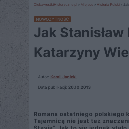
CiekawostkiHistoryczne.pl
»
Miejsce
»
Historia Polski
»
Jak
NOWOŻYTNOŚĆ
Jak Stanisław
Katarzyny Wie
Autor:
Kamil Janicki
Data publikacji:
20.10.2013
Romans ostatniego polskiego kr
Tajemnicą nie jest też znaczen
Stasia”. Jak to się jednak stał