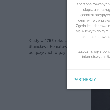
spersonalizowanych r
ulepszanie usłu
geolokalizacyjnyc
cenimy Twoją prywat
Zgoda jest dobrowoln
się w lewym dolnym 
ale masz prawo sp
Kiedy w 1755 roku został mianowany nowy
Stanisława Poniatowskiego
ze sobą w roli 
Zapoznaj się z pon
połączyły ich więzy szczerej przyjaźni.
internetowych. 
PARTNERZY