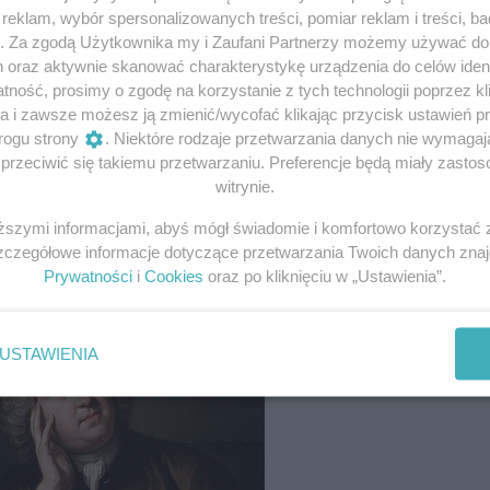
eklam, wybór spersonalizowanych treści, pomiar reklam i treści, b
g. Za zgodą Użytkownika my i Zaufani Partnerzy możemy używać d
h oraz aktywnie skanować charakterystykę urządzenia do celów ident
ność, prosimy o zgodę na korzystanie z tych technologii poprzez kli
a i zawsze możesz ją zmienić/wycofać klikając przycisk ustawień p
rogu strony
. Niektóre rodzaje przetwarzania danych nie wymaga
rzeciwić się takiemu przetwarzaniu. Preferencje będą miały zastoso
m ambasadorem Jego Królewskiej Mości w Petersburgu, za
witrynie.
sekretarza. Chłopak miał wtedy dwadzieścia trzy lata i po
iższymi informacjami, abyś mógł świadomie i komfortowo korzystać
Szczegółowe informacje dotyczące przetwarzania Twoich danych zna
Prywatności
i
Cookies
oraz po kliknięciu w „Ustawienia”.
USTAWIENIA