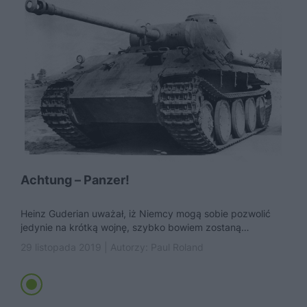
Achtung – Panzer!
Heinz Guderian uważał, iż Niemcy mogą sobie pozwolić
jedynie na krótką wojnę, szybko bowiem zostaną
wyczerpane skromne zapasy surowców...
29 listopada 2019 | Autorzy:
Paul Roland