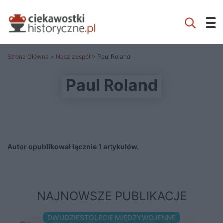
Strona Główna
>
Nasz zespół
> Paul Roland
Paul Roland
Autor opublikował łącznie 1 artykułów.
NAJNOWSZE PUBLIKACJE
DWUDZIESTOLECIE MIĘDZYWOJENNE