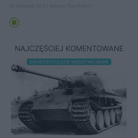
wyczerpane skromne zapasy surowców...
29 listopada 2019 | Autorzy:
Paul Roland
NAJCZĘŚCIEJ KOMENTOWANE
DWUDZIESTOLECIE MIĘDZYWOJENNE