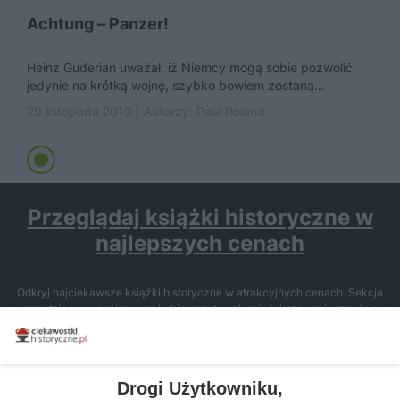
Achtung – Panzer!
Heinz Guderian uważał, iż Niemcy mogą sobie pozwolić
jedynie na krótką wojnę, szybko bowiem zostaną
wyczerpane skromne zapasy surowców...
29 listopada 2019 | Autorzy:
Paul Roland
Przeglądaj książki historyczne w
najlepszych cenach
Odkryj najciekawsze książki historyczne w atrakcyjnych cenach. Sekcja
powstała we współpracy z Lubimyczytac.pl, największą społecznością
miłośników literatury w Polsce – dzięki temu możesz wybierać spośród
tytułów najwyżej ocenianych przez czytelników.
Drogi Użytkowniku,