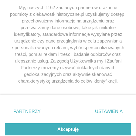
My, naszych 1162 zaufanych partnerów oraz inne
podmioty z ciekawostkihistoryczne.pl uzyskujemy dostęp i
SERWIS
przechowujemy informacje na urządzeniu oraz
przetwarzamy dane osobowe, takie jak unikalne
SPOŁECZNOŚĆ
identyfikatory, standardowe informacje wysyłane przez
WSPÓŁPRACA
urządzenie czy dane przeglądania w celu zapewniania
spersonalizowanych reklam, wybór spersonalizowanych
KONTAKT
treści, pomiar reklam i treści, badanie odbiorców oraz
ulepszanie usług. Za zgodą Użytkownika my i Zaufani
Partnerzy możemy używać dokładnych danych
geolokalizacyjnych oraz aktywnie skanować
ODWIEDŹ RÓWNIEŻ:
charakterystykę urządzenia do celów identyfikacji.
Ponieważ cenimy Twoją prywatność, prosimy o zgodę na
korzystanie z tych technologii poprzez kliknięcie
„Akceptuję”. Zgoda jest dobrowolna i zawsze możesz ją
zmienić/wycofać klikając przycisk ustawień prywatności
PARTNERZY
USTAWIENIA
znajdujący się w lewym dolnym rogu strony
. Niektóre
Lubimyczytac.pl • Największy serwis o
książkach
Twojahistoria.pl • Historia jakiej nie znasz
rodzaje przetwarzania danych nie wymagają zgody
użytkownika, ale masz prawo sprzeciwić się takiemu
Akceptuję
przetwarzaniu. Preferencje będą miały zastosowania tylko