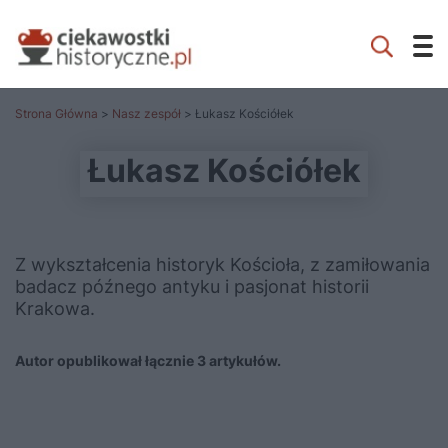
Strona Główna
>
Nasz zespół
> Łukasz Kościółek
Łukasz Kościółek
Z wykształcenia historyk Kościoła, z zamiłowania
badacz późnego antyku i pasjonat historii
Krakowa.
Autor opublikował łącznie 3 artykułów.