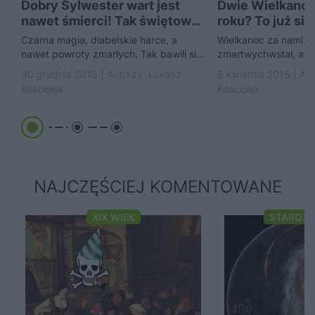
Dobry Sylwester wart jest
Dwie Wielkano
nawet śmierci! Tak świętowali
roku? To już się
Polacy w XIX...
zdarzyło
Czarna magia, diabelskie harce, a
Wielkanoc za nami. 
nawet powroty zmarłych. Tak bawili się
zmartwychwstał, a m
nasi przodkowie zanim narodziła się
ostatnie mazury i w
30 grudnia 2015 | Autorzy:
Łukasz
5 kwietnia 2015 | Au
tradycja bali sylwestrowych....
codziennych obowią
Kościółek
Kościółek
powiedzieć: Święta,..
NAJCZĘŚCIEJ KOMENTOWANE
XIX WIEK
STAROŻ