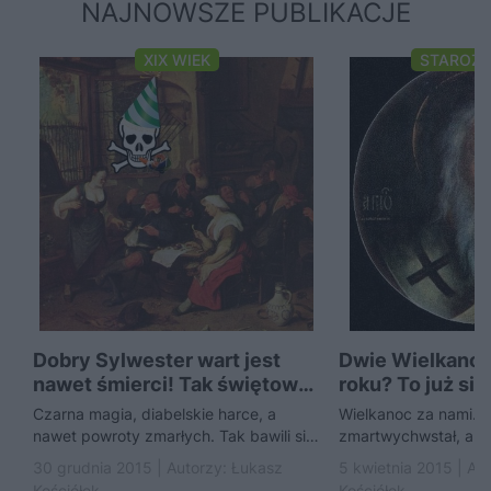
NAJNOWSZE PUBLIKACJE
XIX WIEK
STAROŻ
Dobry Sylwester wart jest
Dwie Wielkano
nawet śmierci! Tak świętowali
roku? To już się
Polacy w XIX...
zdarzyło
Czarna magia, diabelskie harce, a
Wielkanoc za nami. 
nawet powroty zmarłych. Tak bawili się
zmartwychwstał, a m
nasi przodkowie zanim narodziła się
ostatnie mazury i w
30 grudnia 2015 | Autorzy:
Łukasz
5 kwietnia 2015 | Au
tradycja bali sylwestrowych....
codziennych obowią
Kościółek
Kościółek