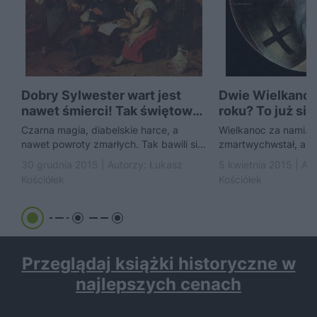
Dobry Sylwester wart jest
Dwie Wielkano
nawet śmierci! Tak świętowali
roku? To już się
Polacy w XIX...
zdarzyło
Czarna magia, diabelskie harce, a
Wielkanoc za nami. 
nawet powroty zmarłych. Tak bawili się
zmartwychwstał, a m
nasi przodkowie zanim narodziła się
ostatnie mazury i w
30 grudnia 2015 | Autorzy:
Łukasz
5 kwietnia 2015 | Au
tradycja bali sylwestrowych....
codziennych obowią
Kościółek
Kościółek
powiedzieć: Święta,..
Przeglądaj książki historyczne w
najlepszych cenach