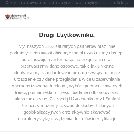
Odkryj najciekawsze książki historyczne w atrakcyjnych cenach. Sekcja
powstała we współpracy z Lubimyczytac.pl, największą społecznością
miłośników literatury w Polsce – dzięki temu możesz wybierać spośród
tytułów najwyżej ocenianych przez czytelników.
Drogi Użytkowniku,
My, naszych 1162 zaufanych partnerów oraz inne
podmioty z ciekawostkihistoryczne.pl uzyskujemy dostęp i
SERWIS
przechowujemy informacje na urządzeniu oraz
przetwarzamy dane osobowe, takie jak unikalne
SPOŁECZNOŚĆ
identyfikatory, standardowe informacje wysyłane przez
WSPÓŁPRACA
urządzenie czy dane przeglądania w celu zapewniania
spersonalizowanych reklam, wybór spersonalizowanych
KONTAKT
treści, pomiar reklam i treści, badanie odbiorców oraz
ulepszanie usług. Za zgodą Użytkownika my i Zaufani
Partnerzy możemy używać dokładnych danych
geolokalizacyjnych oraz aktywnie skanować
ODWIEDŹ RÓWNIEŻ:
charakterystykę urządzenia do celów identyfikacji.
Ponieważ cenimy Twoją prywatność, prosimy o zgodę na
korzystanie z tych technologii poprzez kliknięcie