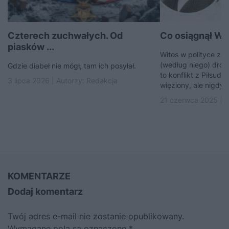
Czterech zuchwałych. Od
Co osiągnął Wi
piasków ...
Witos w polityce za
(według niego) drogą
Gdzie diabeł nie mógł, tam ich posyłał.
to konflikt z Piłsuds
3 lipca 2026 | Autorzy:
Redakcja
więziony, ale nigdy si
21 czerwca 2025 | A
KOMENTARZE
Dodaj komentarz
Twój adres e-mail nie zostanie opublikowany.
Wymagane pola są oznaczone
*