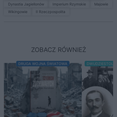
Dynastia Jagiellonów
Imperium Rzymskie
Majowie
Wikingowie
II Rzeczpospolita
ZOBACZ RÓWNIEŻ
DRUGA WOJNA ŚWIATOWA
DWUDZIESTOLE