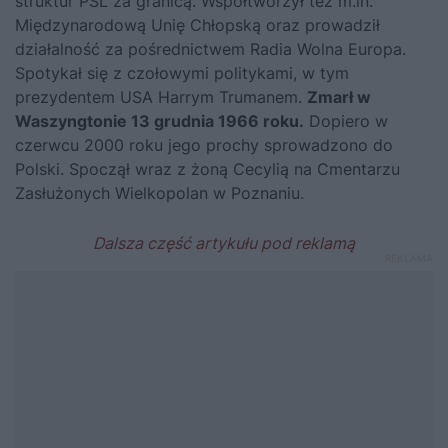
struktur PSL za granicą. Współtworzył też m.in.
Międzynarodową Unię Chłopską oraz prowadził
działalność za pośrednictwem Radia Wolna Europa.
Spotykał się z czołowymi politykami, w tym
prezydentem USA Harrym Trumanem.
Zmarł w
Waszyngtonie 13 grudnia 1966 roku.
Dopiero w
czerwcu 2000 roku jego prochy sprowadzono do
Polski. Spoczął wraz z żoną Cecylią na Cmentarzu
Zasłużonych Wielkopolan w Poznaniu.