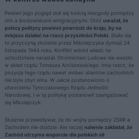
Pewien jego pogląd stał się kością niezgody pomiędzy
nim a środowiskami emigracyjnymi. Otóż
uważał, że
polscy politycy powinni powrócić do kraju, by na
miejscu działać na rzecz przyszłości Polski.
Stało się
to przyczyną złożenia przez Mikołajczyka dymisji 24
listopada 1944 roku. Konflikt wśród władz na
uchodźstwie narastał. Stronnictwo Ludowe nie weszło
w skład rządu Tomasza Arciszewskiego. Inna rzecz, że
pozycja tego rządu nawet wobec aliantów zachodnich
nie była zbyt silna.
W Jałcie postanowiono o
utworzeniu Tymczasowego Rządu Jedności
Narodowej.
I w tę politykę postanowił zaangażować
się Mikołajczyk.
Słusznie przewidywał, że do wojny pomiędzy ZSRR a
Zachodem nie dojdzie. Ale raczej
naiwnie zakładał, że
Zachód utrzyma wsparcie dla polskich sił