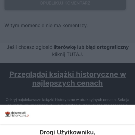
W tym momencie nie ma komentrzy.
Jeśli chcesz zgłosić
literówkę lub błąd ortograficzny
kliknij TUTAJ
.
Przeglądaj książki historyczne w
najlepszych cenach
Odkryj najciekawsze książki historyczne w atrakcyjnych cenach. Sekcja
powstała we współpracy z Lubimyczytac.pl, największą społecznością
miłośników literatury w Polsce – dzięki temu możesz wybierać spośród
tytułów najwyżej ocenianych przez czytelników.
Drogi Użytkowniku,