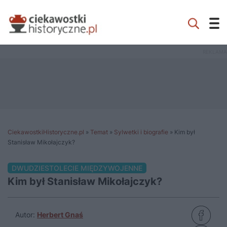
CiekawostkiHistoryczne.pl
»
Temat
»
Sylwetki i biografie
»
Kim był
Stanisław Mikołajczyk?
DWUDZIESTOLECIE MIĘDZYWOJENNE
Kim był Stanisław Mikołajczyk?
Autor:
Herbert Gnaś