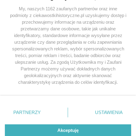
My, naszych 1162 zaufanych partnerów oraz inne
podmioty z ciekawostkihistoryczne.pl uzyskujemy dostęp i
SERWIS
przechowujemy informacje na urządzeniu oraz
przetwarzamy dane osobowe, takie jak unikalne
SPOŁECZNOŚĆ
identyfikatory, standardowe informacje wysyłane przez
urządzenie czy dane przeglądania w celu zapewniania
WSPÓŁPRACA
spersonalizowanych reklam, wybór spersonalizowanych
KONTAKT
treści, pomiar reklam i treści, badanie odbiorców oraz
ulepszanie usług. Za zgodą Użytkownika my i Zaufani
Partnerzy możemy używać dokładnych danych
geolokalizacyjnych oraz aktywnie skanować
charakterystykę urządzenia do celów identyfikacji.
ODWIEDŹ RÓWNIEŻ:
Ponieważ cenimy Twoją prywatność, prosimy o zgodę na
korzystanie z tych technologii poprzez kliknięcie
„Akceptuję”. Zgoda jest dobrowolna i zawsze możesz ją
zmienić/wycofać klikając przycisk ustawień prywatności
PARTNERZY
USTAWIENIA
znajdujący się w lewym dolnym rogu strony
. Niektóre
Lubimyczytac.pl • Największy serwis o
książkach
Twojahistoria.pl • Historia jakiej nie znasz
rodzaje przetwarzania danych nie wymagają zgody
użytkownika, ale masz prawo sprzeciwić się takiemu
Akceptuję
przetwarzaniu. Preferencje będą miały zastosowania tylko