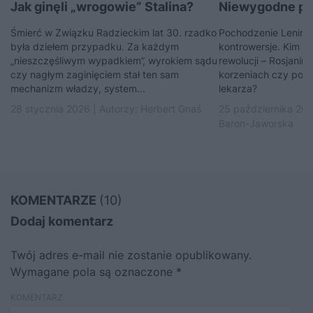
Jak ginęli „wrogowie” Stalina?
Niewygodne po
Śmierć w Związku Radzieckim lat 30. rzadko
Pochodzenie Lenina 
była dziełem przypadku. Za każdym
kontrowersje. Kim n
„nieszczęśliwym wypadkiem”, wyrokiem sądu
rewolucji – Rosjanin
czy nagłym zaginięciem stał ten sam
korzeniach czy pot
mechanizm władzy, system...
lekarza?
28 stycznia 2026 | Autorzy:
Herbert Gnaś
25 października 202
Baron-Jaworska
KOMENTARZE
(10)
Dodaj komentarz
Twój adres e-mail nie zostanie opublikowany.
Wymagane pola są oznaczone
*
KOMENTARZ