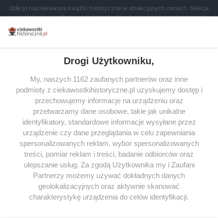
Odkryj najciekawsze książki historyczne w atrakcyjnych cenach. Sekcja
powstała we współpracy z Lubimyczytac.pl, największą społecznością
miłośników literatury w Polsce – dzięki temu możesz wybierać spośród
tytułów najwyżej ocenianych przez czytelników.
Drogi Użytkowniku,
My, naszych 1162 zaufanych partnerów oraz inne
podmioty z ciekawostkihistoryczne.pl uzyskujemy dostęp i
SERWIS
przechowujemy informacje na urządzeniu oraz
przetwarzamy dane osobowe, takie jak unikalne
SPOŁECZNOŚĆ
identyfikatory, standardowe informacje wysyłane przez
urządzenie czy dane przeglądania w celu zapewniania
WSPÓŁPRACA
spersonalizowanych reklam, wybór spersonalizowanych
KONTAKT
treści, pomiar reklam i treści, badanie odbiorców oraz
ulepszanie usług. Za zgodą Użytkownika my i Zaufani
Partnerzy możemy używać dokładnych danych
geolokalizacyjnych oraz aktywnie skanować
charakterystykę urządzenia do celów identyfikacji.
ODWIEDŹ RÓWNIEŻ:
Ponieważ cenimy Twoją prywatność, prosimy o zgodę na
korzystanie z tych technologii poprzez kliknięcie