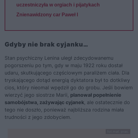
uczestniczyła w orgiach i pijatykach
Znienawidzony car Paweł I
Gdyby nie brak cyjanku…
Stan psychiczny Lenina uległ zdecydowanemu
pogorszeniu po tym, gdy w maju 1922 roku dostał
udaru, skutkującego częściowym paraliżem ciała. Dla
tryskającego dotąd energią dyktatora był to dotkliwy
cios, który nieomal wpędził go do grobu. Jeśli bowiem
wierzyć jego siostrze Marii,
planował popełnienie
samobójstwa, zażywając cyjanek
, ale ostatecznie do
tego nie doszło, ponieważ najbliższa rodzina miała
trudności z jego zdobyciem.
fot.mat. pras.