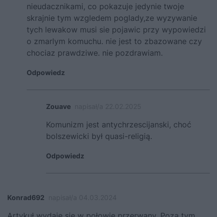
nieudacznikami, co pokazuje jedynie twoje
skrajnie tym wzgledem poglady,ze wyzywanie
tych lewakow musi sie pojawic przy wypowiedzi
o zmarlym komuchu. nie jest to zbazowane czy
chociaz prawdziwe. nie pozdrawiam.
Odpowiedz
Zouave
napisał/a 22.02.2025
Komunizm jest antychrzescijanski, choć
bolszewicki był quasi-religią.
Odpowiedz
Konrad692
napisał/a 04.03.2024
Artykuł wydaje się w połowie przerwany. Poza tym