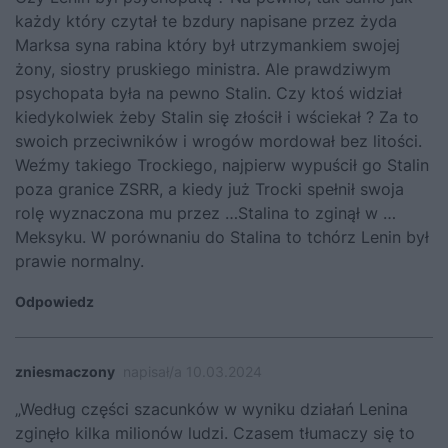
każdy który czytał te bzdury napisane przez żyda
Marksa syna rabina który był utrzymankiem swojej
żony, siostry pruskiego ministra. Ale prawdziwym
psychopata była na pewno Stalin. Czy ktoś widział
kiedykolwiek żeby Stalin się złościł i wściekał ? Za to
swoich przeciwników i wrogów mordował bez litości.
Weźmy takiego Trockiego, najpierw wypuścił go Stalin
poza granice ZSRR, a kiedy już Trocki spełnił swoja
rolę wyznaczona mu przez …Stalina to zginął w …
Meksyku. W porównaniu do Stalina to tchórz Lenin był
prawie normalny.
Odpowiedz
zniesmaczony
napisał/a 10.03.2024
„Według części szacunków w wyniku działań Lenina
zginęło kilka milionów ludzi. Czasem tłumaczy się to