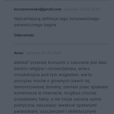
kurzechowska@gmail.com
napisał/a 04.03.2024
Najtrafniejszą definicja tego bolszewickiego
paranoicznego bagna
Odpowiedz
Anon
napisał/a 25.09.2024
ateista? przeciez komuizm z zalozenia jest idea
bardzo religijna i chrzescijanska, wrecz
ortodoksyjna pod tym wzgledem. warto
poczytac troche o glownych ideach tej
demonizowanej domeny, zamiast pisac splakane
komentarze w internecie. moglbys chociaz
przedstawic fakty, a nie twoja zalosna opinia
polityczna, nazywajac lewakow opetanymi
paranoikami, oszczercami i nihilistycznymi