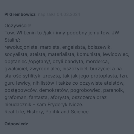
PI Grembowicz
napisał/a 04.03.2024
Oczywiście!
Tow. WI Lenin to /jak i inny podobny jemu tow. JW
Stalin/:
rewolucjonista, marxista, engelsista, bolszewik,
socyalista, ateista, materialista, komunista, lewicowiec,
opętaniec /opętany/, czyli bandyta, morderca,
gwałciciel, zwyrodnialec, niszczyciel, burzyciel a na
starość syfilityk, zresztą, tak jak jego protoplasta, tzn.
guru lewicy, nihilistów i także co oczywiste ateistów,
postępowców, demokratów, pogrobowiec, paranoik,
grafoman, fantasta, aforysta, oszczerca oraz
nieudacznik – sam Fryderyk Nicze.
Real Life, History, Politik and Science
Odpowiedz