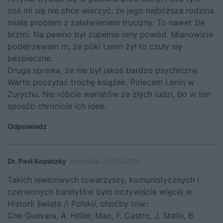
coś mi się nie chce wierzyć, że jego najbliższa rodzina
miała problem z załatwieniem trucizny. To nawet źle
brzmi. Na pewno był zupełnie inny powód. Mianowicie
podejrzewam m, że póki Lenin żył to czuły się
bezpieczne.
Druga sprawa, że nie był jakoś bardzo psychiczny.
Warto poczytać trochę książek. Polecam Lenin w
Zurychu. Nie róbcie wariatów ze złych ludzi, bo w ten
sposób chronicie ich idee.
Odpowiedz
Dr. Pavl Kopetzky
napisał/a 05.03.2024
Takich lewicowych towarzyszy, komunistycznych i
czerwonych bandytów było oczywiście więcej w
Historii świata /i Polski/, choćby tow.:
Che Guevara, A. Hitler, Mao, F. Castro, J. Stalin, B.