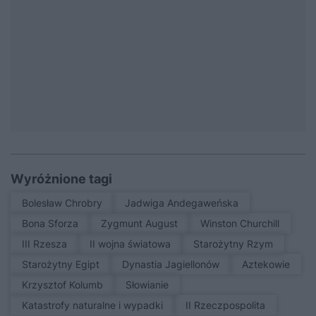
Wyróżnione tagi
Bolesław Chrobry
Jadwiga Andegaweńska
Bona Sforza
Zygmunt August
Winston Churchill
III Rzesza
II wojna światowa
Starożytny Rzym
Starożytny Egipt
Dynastia Jagiellonów
Aztekowie
Krzysztof Kolumb
Słowianie
Katastrofy naturalne i wypadki
II Rzeczpospolita