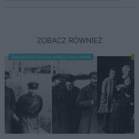
ZOBACZ RÓWNIEŻ
DWUDZIESTOLECIE MIĘDZYWOJENNE
XI