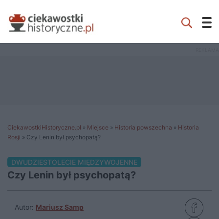
CiekawostkiHistoryczne.pl
»
Miejsce
»
Historia powszechna
»
Historia
Rosji
»
Czy Lenin był psychopatą?
DWUDZIESTOLECIE MIĘDZYWOJENNE
Czy Lenin był psychopatą?
Autor:
Mariusz Samp