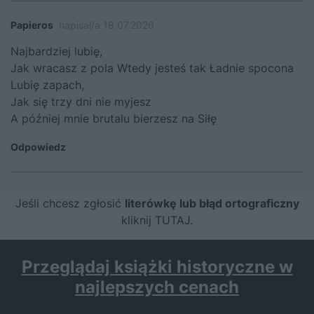
Papieros
napisał/a 18.07.2026
Najbardziej lubię,
Jak wracasz z pola Wtedy jesteś tak Ładnie spocona
Lubię zapach,
Jak się trzy dni nie myjesz
A później mnie brutalu bierzesz na Siłę
Odpowiedz
Jeśli chcesz zgłosić
literówkę lub błąd ortograficzny
kliknij TUTAJ
.
Przeglądaj książki historyczne w
najlepszych cenach