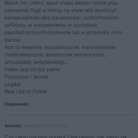
Bierut /im. UWr.!/, spod znaku sierpa i młota plus
czerwonej flagi; a którzy na stare lata skończyli
konsekwentnie jako paranoiczni i schizofreniczni
syfilitycy, w odosobnieniu, w szpitalach
psychiatrycznych dosłownie lub w przenośni /m.in.
dacze/.
Ach te lewackie, socyalistyczne, marxistowskie,
materialistyczne, ateistyczne antywartości,
antyzasady, antydekalogi…
Piekło jest ich już pełne.
Przyczyna i skutek.
Logika.
Real Life of Politik
Odpowiedz
Anonim
napisał/a 06.03.2024
Czy Lenin był psychopatą ? Na pewno, tak samo jak