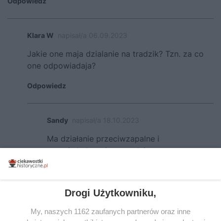
Odpowiedz
Klara W
napisał/a 06.09.2023
Jakie one maja dzialanie na tradzik? Tzn. za co
one odpowiadaja?
Odpowiedz
Sandy
napisał/a 18.10.2023
Ma działanie przeciwzapalne i
przeciwbakteryjne, reguluje pracę
gruczołów łojowych, nawilża, ma działanie
kojące i wzmacniające, przyśpiesza gojenie
zmian, zmniejsza zaczerwienienia.
Drogi Użytkowniku,
Przynajmniej u mnie tak się one sprawdzają
a mam je w sevolium i używam ich od 2-3
My, naszych 1162 zaufanych partnerów oraz inne