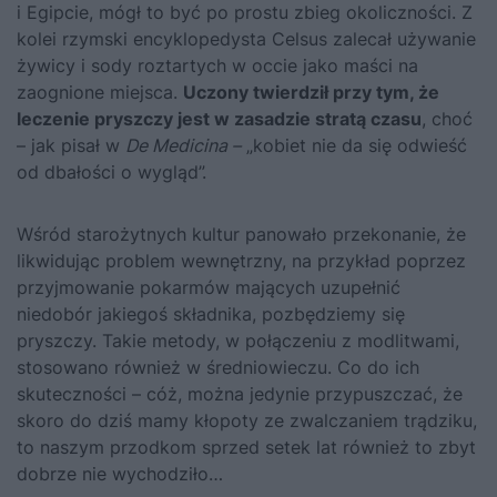
i Egipcie, mógł to być po prostu zbieg okoliczności. Z
kolei rzymski encyklopedysta Celsus zalecał używanie
żywicy i sody roztartych w occie jako maści na
zaognione miejsca.
Uczony twierdził przy tym, że
leczenie pryszczy jest w zasadzie stratą czasu
, choć
– jak pisał w
De Medicina –
„kobiet nie da się odwieść
od dbałości o wygląd”.
Wśród starożytnych kultur panowało przekonanie, że
likwidując problem wewnętrzny, na przykład poprzez
przyjmowanie pokarmów mających uzupełnić
niedobór jakiegoś składnika, pozbędziemy się
pryszczy. Takie metody, w połączeniu z modlitwami,
stosowano również w średniowieczu. Co do ich
skuteczności – cóż, można jedynie przypuszczać, że
skoro do dziś mamy kłopoty ze zwalczaniem trądziku,
to naszym przodkom sprzed setek lat również to zbyt
dobrze nie wychodziło…