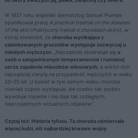
do skóry świeżych jaj, jabłek, cielęciny czy selera.
W 1837 roku angielski dermatolog Samuel Plumbe
opublikował pracę
A practical treatise on the diseases
of the skin
(
Praktyczny traktat o chorobach skóry
), w
której stwierdził, że
choroba wynikająca z
zablokowanych gruczołów występuje zazwyczaj u
młodych mężczyzn
. „Najczęściej obserwuje się
u
osób o sangwinicznym temperamencie i rumianej
cerze zapalenie mieszków włosowych
; a wśród nich
najczęściej cierpią na przypadłość mężczyźni w wieku
20–25 lat. U kobiet w tym samym wieku choroba
również często występuje, ale rzadko tak szybko
wywołuje ropienie i nie daje tak rozległych,
nieprzyjemnych wizualnych objawów”.
Czytaj też:
Historia tyfusu. Ta choroba uśmiercała
więcej ludzi, niż najbardziej krwawe wojny