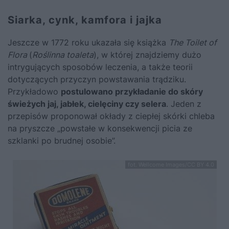
Siarka, cynk, kamfora i jajka
Jeszcze w 1772 roku ukazała się książka
The Toilet of
Flora
(
Roślinna toaleta
), w której znajdziemy dużo
intrygujących sposobów leczenia, a także teorii
dotyczących przyczyn powstawania trądziku.
Przykładowo
postulowano przykładanie do skóry
świeżych jaj, jabłek, cielęciny czy selera
. Jeden z
przepisów proponował okłady z ciepłej skórki chleba
na pryszcze „powstałe w konsekwencji picia ze
szklanki po brudnej osobie”.
fot. Wellcome Images/CC BY 4.0