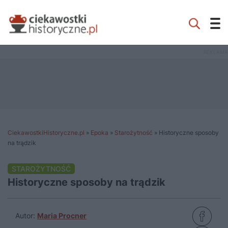
CiekawostkiHistoryczne.pl
»
Epoka
»
Starożytność
»
Historyczne sposoby
na trądzik
STAROŻYTNOŚĆ
Historyczne sposoby na trądzik
Autor:
Maria Procner