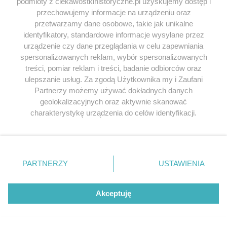
miesięcy na pewno.
podmioty z ciekawostkihistoryczne.pl uzyskujemy dostęp i
przechowujemy informacje na urządzeniu oraz
Odpowiedz
przetwarzamy dane osobowe, takie jak unikalne
identyfikatory, standardowe informacje wysyłane przez
urządzenie czy dane przeglądania w celu zapewniania
Aleksis
napisał/a 08.02.2024
spersonalizowanych reklam, wybór spersonalizowanych
treści, pomiar reklam i treści, badanie odbiorców oraz
Nie znam, ale jednak wygląda to
ulepszanie usług. Za zgodą Użytkownika my i Zaufani
całkiem fajnie.
Partnerzy możemy używać dokładnych danych
Jakoś bardzo się nie znam, ale
geolokalizacyjnych oraz aktywnie skanować
składniki aktywne do mnie przemówiły.
charakterystykę urządzenia do celów identyfikacji.
Ponieważ cenimy Twoją prywatność, prosimy o zgodę na
korzystanie z tych technologii poprzez kliknięcie
„Akceptuję”. Zgoda jest dobrowolna i zawsze możesz ją
zmienić/wycofać klikając przycisk ustawień prywatności
PARTNERZY
USTAWIENIA
Iwona Werelich
napisał/a 08.09.2024
znajdujący się w lewym dolnym rogu strony
. Niektóre
rodzaje przetwarzania danych nie wymagają zgody
Odpowiednia dieta jest najważniejsza , dzisiejsze
użytkownika, ale masz prawo sprzeciwić się takiemu
Akceptuję
czasy mylą często trądzik z uszkodzeniami
przetwarzaniu. Preferencje będą miały zastosowania tylko
wewnętrznymi organizmu , żołądek czegoś nie
na tej witrynie.
przyswaja , wyrzuca znaki na zewnątrz , trzustka