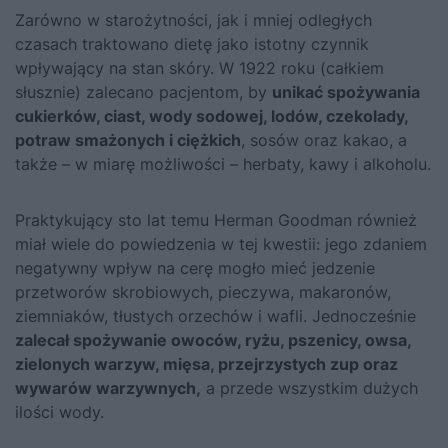
Zarówno w starożytności, jak i mniej odległych
czasach traktowano dietę jako istotny czynnik
wpływający na stan skóry. W 1922 roku (całkiem
słusznie) zalecano pacjentom, by
unikać spożywania
cukierków, ciast, wody sodowej, lodów, czekolady,
potraw smażonych i ciężkich
, sosów oraz kakao, a
także – w miarę możliwości – herbaty, kawy i alkoholu.
Praktykujący sto lat temu Herman Goodman również
miał wiele do powiedzenia w tej kwestii: jego zdaniem
negatywny wpływ na cerę mogło mieć jedzenie
przetworów skrobiowych, pieczywa, makaronów,
ziemniaków, tłustych orzechów i wafli. Jednocześnie
zalecał spożywanie owoców, ryżu, pszenicy, owsa,
zielonych warzyw, mięsa, przejrzystych zup oraz
wywarów warzywnych,
a przede wszystkim dużych
ilości wody.