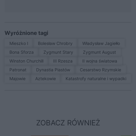
Wyróżnione tagi
Mieszko I
Bolesław Chrobry
Władysław Jagiełło
Bona Sforza
Zygmunt Stary
Zygmunt August
Winston Churchill
III Rzesza
II wojna światowa
patronat
Dynastia Piastów
Cesarstwo Rzymskie
Majowie
Aztekowie
Katastrofy naturalne i wypadki
ZOBACZ RÓWNIEŻ