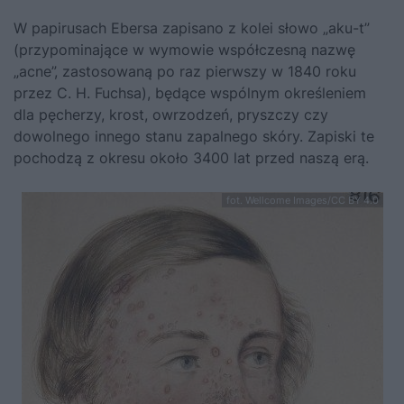
W papirusach Ebersa zapisano z kolei słowo „aku-t”
(przypominające w wymowie współczesną nazwę
„acne”, zastosowaną po raz pierwszy w 1840 roku
przez C. H. Fuchsa), będące wspólnym określeniem
dla pęcherzy, krost, owrzodzeń, pryszczy czy
dowolnego innego stanu zapalnego skóry. Zapiski te
pochodzą z okresu około 3400 lat przed naszą erą.
fot. Wellcome Images/CC BY 4.0