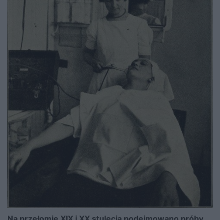
Na przełomie XIX i XX stulecia podejmowano próby