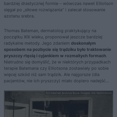
bardziej drastycznej formie – wówczas nawet Elliotson
sięgał po „siłowe rozwiązania” i zalecał stosowanie
azotanu srebra.
Thomas Bateman, dermatolog praktykujący na
początku XIX wieku, proponował jeszcze bardziej
radykalne metody. Jego zdaniem
doskonałym
sposobem na pozbycie się trądziku było traktowanie
pryszczy rtęcią i cyjankiem w rozmaitych formach
.
Nietrudno się domyślić, że w niektórych przypadkach
terapie Batemana czy Elliotsona zostawiały po sobie
więcej szkód niż sam trądzik. Ale najgorsze (dla
pacjentów, nie ich pryszczy) miało dopiero nadejść…
fot.Internet Archive Book Images /no restrictions