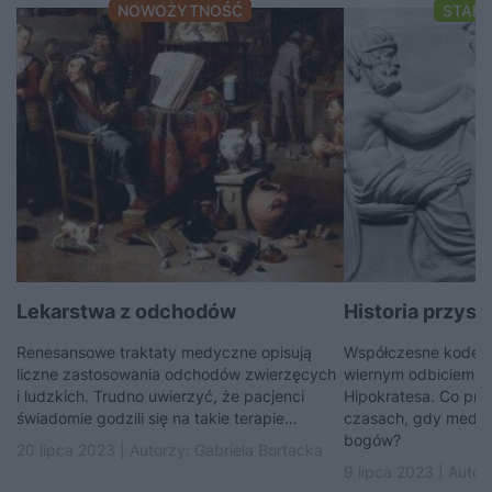
NOWOŻYTNOŚĆ
STAR
Lekarstwa z odchodów
Historia przysi
Renesansowe traktaty medyczne opisują
Współczesne kodeks
liczne zastosowania odchodów zwierzęcych
wiernym odbiciem st
i ludzkich. Trudno uwierzyć, że pacjenci
Hipokratesa. Co przy
świadomie godzili się na takie terapie…
czasach, gdy medyc
bogów?
20 lipca 2023 | Autorzy:
Gabriela Bortacka
9 lipca 2023 | Autor