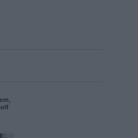
iem,
olf