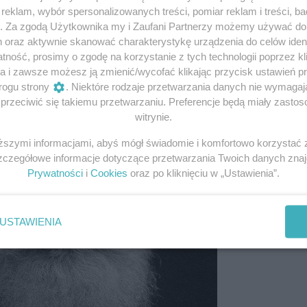
eklam, wybór spersonalizowanych treści, pomiar reklam i treści, b
g. Za zgodą Użytkownika my i Zaufani Partnerzy możemy używać d
fot.domena publiczna
h oraz aktywnie skanować charakterystykę urządzenia do celów ident
ność, prosimy o zgodę na korzystanie z tych technologii poprzez kli
a i zawsze możesz ją zmienić/wycofać klikając przycisk ustawień p
rogu strony
. Niektóre rodzaje przetwarzania danych nie wymaga
rzeciwić się takiemu przetwarzaniu. Preferencje będą miały zastoso
witrynie.
iższymi informacjami, abyś mógł świadomie i komfortowo korzystać
Szczegółowe informacje dotyczące przetwarzania Twoich danych zna
Prywatności
i
Cookies
oraz po kliknięciu w „Ustawienia”.
USTAWIENIA