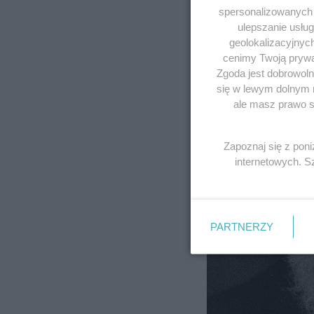
spersonalizowanych r
ulepszanie usłu
geolokalizacyjnyc
cenimy Twoją prywat
Zgoda jest dobrowoln
się w lewym dolnym 
ale masz prawo sp
Zapoznaj się z pon
internetowych. 
PARTNERZY