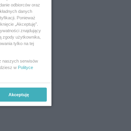
adanie odbiorców oraz
okładnych danych
yfikacji. Ponieważ
knięcie „Akceptuję”.
rywatności znajdujący
ją zgody użytkownika,
wania tylko na tej
 z naszych serwisów
jdziesz w
Polityce
Akceptuję