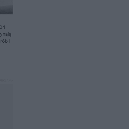
804
ynają
rób i