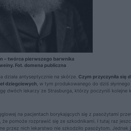
in – twórca pierwszego barwnika
einy. Fot. domena publiczna
a działa antyseptycznie na skórze.
Czym przyczyniła się 
deł dziegciowych
, w tym produkowanego do dziś słynnego
gę dwóch lekarzy ze Strasburga, którzy poczynili kolejne k
węglowej na pacjentach borykających się z pasożytami prz
 że pomoże rozprawić się ze szkodnikami. I tutaj raz jesz
ne przez nich lekarstwo nie szkodziło pasożytom. Jednak 