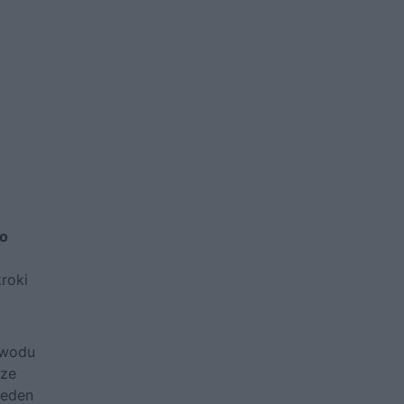
do
roki
ewodu
cze
jeden