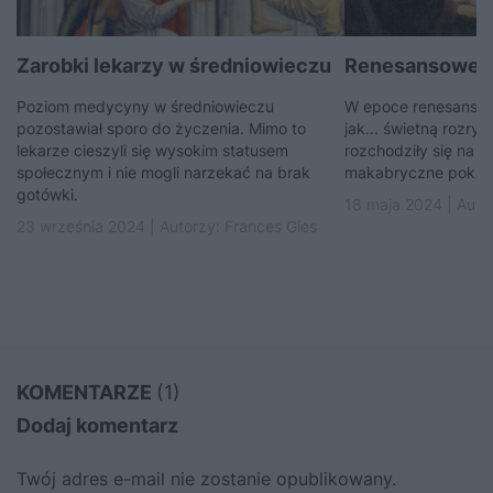
Zarobki lekarzy w średniowieczu
Renesansowe le
Poziom medycyny w średniowieczu
W epoce renesansu 
pozostawiał sporo do życzenia. Mimo to
jak... świetną rozry
lekarze cieszyli się wysokim statusem
rozchodziły się na p
społecznym i nie mogli narzekać na brak
makabryczne pokazy
gotówki.
18 maja 2024 | Auto
23 września 2024 | Autorzy:
Frances Gies
KOMENTARZE
(1)
Dodaj komentarz
Twój adres e-mail nie zostanie opublikowany.