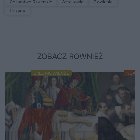
Cesarstwo Rzymskie
Aztekowie
Słowianie
Husaria
ZOBACZ RÓWNIEŻ
ŚREDNIOWIECZE
NOWO