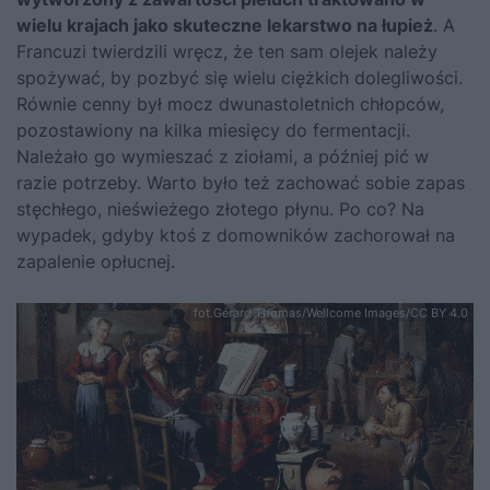
wielu krajach jako skuteczne lekarstwo na łupież
. A
Francuzi twierdzili wręcz, że ten sam olejek należy
spożywać, by pozbyć się wielu ciężkich dolegliwości.
Równie cenny był mocz dwunastoletnich chłopców,
pozostawiony na kilka miesięcy do fermentacji.
Należało go wymieszać z ziołami, a później pić w
razie potrzeby. Warto było też zachować sobie zapas
stęchłego, nieświeżego złotego płynu. Po co? Na
wypadek, gdyby ktoś z domowników zachorował na
zapalenie opłucnej.
fot.Gérard Thomas/Wellcome Images/CC BY 4.0