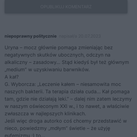
niepoprawny politycznie
napisał/a 20.07.2023
Uryna – mocz głównie pomaga zmieniając bez
negatywnych skutków ubocznych, odczyn na
alkaliczny – zasadowy… Stąd kiedyś był też głównym
„medium” w uzyskiwaniu barwników.
A kał?
G. Wyborcza: „Leczenie kałem – niesamowita moc
naszych bakterii. Ta terapia działa cuda… Kał pomaga
tam, gdzie nie działają leki.” – dalej nim zatem leczymy
w naszym oświeconym XXI w., i to nawet, a właściwie
zwłaszcza w najlepszych klinikach.
Jeśli więc droga autorko coś chcemy przedstawić w
nieco, powiedzmy „mdłym” świetle – że użyję
eufemizmu ;) to…