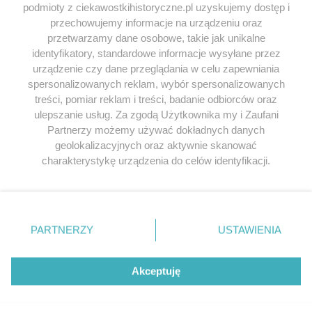
podmioty z ciekawostkihistoryczne.pl uzyskujemy dostęp i
SERWIS
przechowujemy informacje na urządzeniu oraz
przetwarzamy dane osobowe, takie jak unikalne
SPOŁECZNOŚĆ
identyfikatory, standardowe informacje wysyłane przez
urządzenie czy dane przeglądania w celu zapewniania
WSPÓŁPRACA
spersonalizowanych reklam, wybór spersonalizowanych
KONTAKT
treści, pomiar reklam i treści, badanie odbiorców oraz
ulepszanie usług. Za zgodą Użytkownika my i Zaufani
Partnerzy możemy używać dokładnych danych
geolokalizacyjnych oraz aktywnie skanować
charakterystykę urządzenia do celów identyfikacji.
ODWIEDŹ RÓWNIEŻ:
Ponieważ cenimy Twoją prywatność, prosimy o zgodę na
korzystanie z tych technologii poprzez kliknięcie
„Akceptuję”. Zgoda jest dobrowolna i zawsze możesz ją
zmienić/wycofać klikając przycisk ustawień prywatności
PARTNERZY
USTAWIENIA
znajdujący się w lewym dolnym rogu strony
. Niektóre
Lubimyczytac.pl • Największy serwis o
książkach
Twojahistoria.pl • Historia jakiej nie znasz
rodzaje przetwarzania danych nie wymagają zgody
użytkownika, ale masz prawo sprzeciwić się takiemu
Akceptuję
przetwarzaniu. Preferencje będą miały zastosowania tylko
© 2026 CIEKAWOSTKIHISTORYCZNE.PL. ALL RIGHTS
na tej witrynie.
RESERVED.