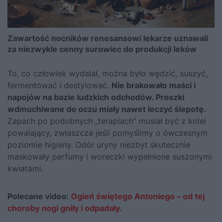
Zawartość nocników renesansowi lekarze uznawali
za niezwykle cenny surowiec do produkcji leków
To, co człowiek wydalał, można było wędzić, suszyć,
fermentować i destylować.
Nie brakowało maści i
napojów na bazie ludzkich odchodów. Proszki
wdmuchiwane do oczu miały nawet leczyć ślepotę.
Zapach po podobnych „terapiach” musiał być z kolei
powalający, zwłaszcza jeśli pomyślimy o ówczesnym
poziomie higieny. Odór uryny niezbyt skutecznie
maskowały perfumy i woreczki wypełnione suszonymi
kwiatami.
Polecane video:
Ogień świętego Antoniego – od tej
choroby nogi gniły i odpadały.