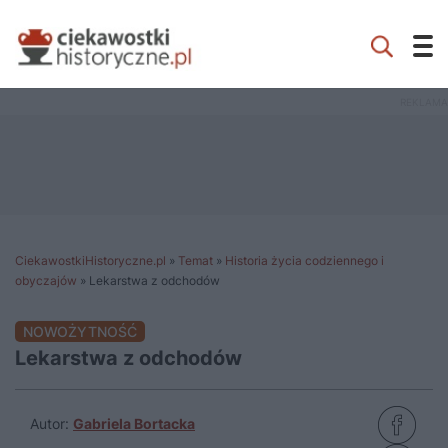
CiekawostkiHistoryczne.pl
»
Temat
»
Historia życia codziennego i
obyczajów
»
Lekarstwa z odchodów
NOWOŻYTNOŚĆ
Lekarstwa z odchodów
Autor:
Gabriela Bortacka