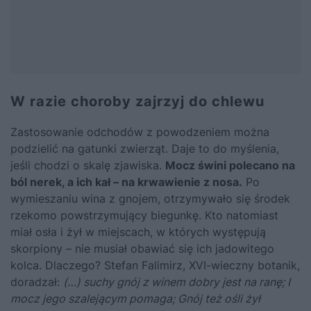
W razie choroby zajrzyj do chlewu
Zastosowanie odchodów z powodzeniem można
podzielić na gatunki zwierząt. Daje to do myślenia,
jeśli chodzi o skalę zjawiska.
Mocz świni polecano na
ból nerek, a ich kał – na krwawienie z nosa.
Po
wymieszaniu wina z gnojem, otrzymywało się środek
rzekomo powstrzymujący biegunkę. Kto natomiast
miał osła i żył w miejscach, w których występują
skorpiony – nie musiał obawiać się ich jadowitego
kolca. Dlaczego? Stefan Falimirz, XVI-wieczny botanik,
doradzał:
(…) suchy gnój z winem dobry jest na ranę; I
mocz jego szalejącym pomaga; Gnój też ośli żył