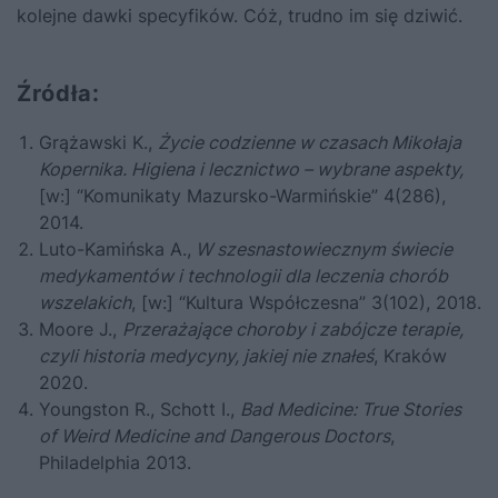
kolejne dawki specyfików. Cóż, trudno im się dziwić.
Źródła:
Grążawski K.,
Życie codzienne w czasach Mikołaja
Kopernika. Higiena i lecznictwo – wybrane aspekty,
[w:] “Komunikaty Mazursko-Warmińskie” 4(286),
2014.
Luto-Kamińska A.,
W szesnastowiecznym świecie
medykamentów i technologii dla leczenia chorób
wszelakich
, [w:] “Kultura Współczesna” 3(102), 2018.
Moore J.,
Przerażające choroby i zabójcze terapie,
czyli historia medycyny, jakiej nie znałeś
, Kraków
2020.
Youngston R., Schott I.,
Bad Medicine: True Stories
of Weird Medicine and Dangerous Doctors
,
Philadelphia 2013.