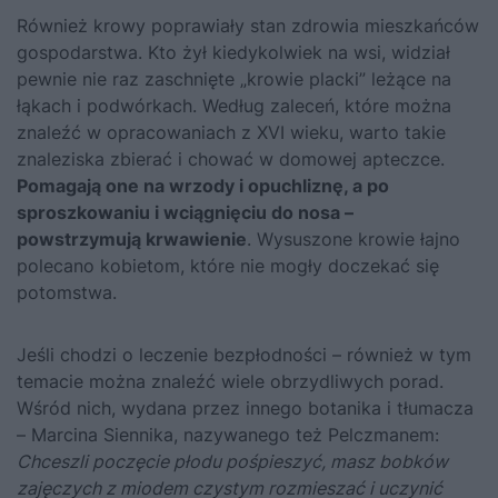
Również krowy poprawiały stan zdrowia mieszkańców
gospodarstwa. Kto żył kiedykolwiek na wsi, widział
pewnie nie raz zaschnięte „krowie placki” leżące na
łąkach i podwórkach. Według zaleceń, które można
znaleźć w opracowaniach z XVI wieku, warto takie
znaleziska zbierać i chować w domowej apteczce.
Pomagają one na wrzody i opuchliznę, a po
sproszkowaniu i wciągnięciu do nosa –
powstrzymują krwawienie
. Wysuszone krowie łajno
polecano kobietom, które nie mogły doczekać się
potomstwa.
Jeśli chodzi o leczenie bezpłodności – również w tym
temacie można znaleźć wiele obrzydliwych porad.
Wśród nich, wydana przez innego botanika i tłumacza
– Marcina Siennika, nazywanego też Pelczmanem:
Chceszli poczęcie płodu pośpieszyć, masz bobków
zajęczych z miodem czystym rozmieszać i uczynić