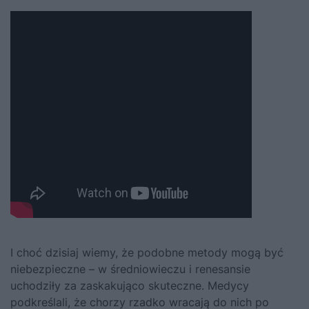
I choć dzisiaj wiemy, że podobne metody mogą być
niebezpieczne – w średniowieczu i renesansie
uchodziły za zaskakująco skuteczne. Medycy
podkreślali, że chorzy rzadko wracają do nich po