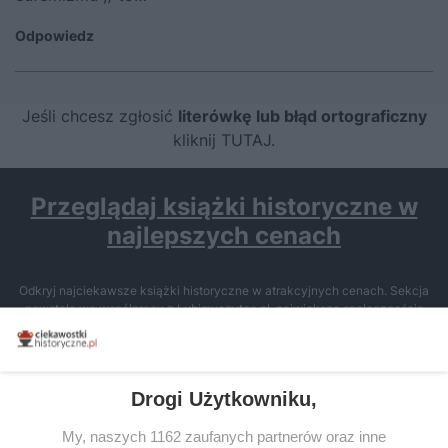
Odpowiedz
Jeśli chcesz zgłosić
literówkę lub błąd ortograficzny
kliknij TUTAJ
.
Przeglądaj książki historyczne w
najlepszych cenach
Odkryj najciekawsze książki historyczne w atrakcyjnych cenach. Sekcja
powstała we współpracy z Lubimyczytac.pl, największą społecznością
miłośników literatury w Polsce – dzięki temu możesz wybierać spośród
tytułów najwyżej ocenianych przez czytelników.
Drogi Użytkowniku,
My, naszych 1162 zaufanych partnerów oraz inne