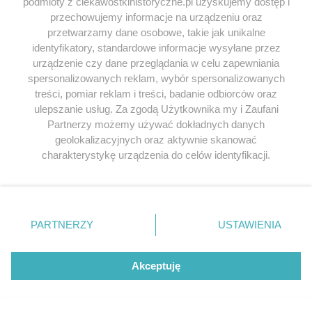
podmioty z ciekawostkihistoryczne.pl uzyskujemy dostęp i
kliknij TUTAJ
.
przechowujemy informacje na urządzeniu oraz
przetwarzamy dane osobowe, takie jak unikalne
identyfikatory, standardowe informacje wysyłane przez
Przeglądaj książki historyczne w
urządzenie czy dane przeglądania w celu zapewniania
spersonalizowanych reklam, wybór spersonalizowanych
najlepszych cenach
treści, pomiar reklam i treści, badanie odbiorców oraz
ulepszanie usług. Za zgodą Użytkownika my i Zaufani
Odkryj najciekawsze książki historyczne w atrakcyjnych cenach. Sekcja
Partnerzy możemy używać dokładnych danych
powstała we współpracy z Lubimyczytac.pl, największą społecznością
geolokalizacyjnych oraz aktywnie skanować
miłośników literatury w Polsce – dzięki temu możesz wybierać spośród
charakterystykę urządzenia do celów identyfikacji.
tytułów najwyżej ocenianych przez czytelników.
Ponieważ cenimy Twoją prywatność, prosimy o zgodę na
korzystanie z tych technologii poprzez kliknięcie
„Akceptuję”. Zgoda jest dobrowolna i zawsze możesz ją
zmienić/wycofać klikając przycisk ustawień prywatności
PARTNERZY
USTAWIENIA
znajdujący się w lewym dolnym rogu strony
. Niektóre
SERWIS
rodzaje przetwarzania danych nie wymagają zgody
użytkownika, ale masz prawo sprzeciwić się takiemu
Akceptuję
SPOŁECZNOŚĆ
przetwarzaniu. Preferencje będą miały zastosowania tylko
na tej witrynie.
WSPÓŁPRACA