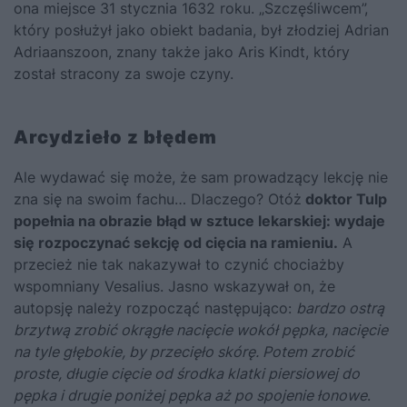
ona miejsce 31 stycznia 1632 roku. „Szczęśliwcem”,
który posłużył jako obiekt badania, był złodziej Adrian
Adriaanszoon, znany także jako Aris Kindt, który
został stracony za swoje czyny.
Arcydzieło z błędem
Ale wydawać się może, że sam prowadzący lekcję nie
zna się na swoim fachu… Dlaczego? Otóż
doktor Tulp
popełnia na obrazie błąd w sztuce lekarskiej: wydaje
się rozpoczynać sekcję od cięcia na ramieniu.
A
przecież nie tak nakazywał to czynić chociażby
wspomniany Vesalius. Jasno wskazywał on, że
autopsję należy rozpocząć następująco:
bardzo ostrą
brzytwą zrobić okrągłe nacięcie wokół pępka, nacięcie
na tyle głębokie, by przecięło skórę. Potem zrobić
proste, długie cięcie od środka klatki piersiowej do
pępka i drugie poniżej pępka aż po spojenie łonowe
.