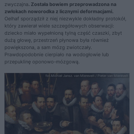
zwyczajna
. Została bowiem przeprowadzona na
zwłokach noworodka z licznymi deformacjami.
Oelhaf sporządził z niej niezwykle dokładny protokół,
który zawierał wiele szczegółowych obserwacji:
dziecko miało wypełnioną tylną część czaszki, zbyt
dużą głowę, przestrzeń płynowa była również
powiększona, a sam mózg zwiotczały.
Prawdopodobnie cierpiało na wodogłowie lub
przepuklinę oponowo-mózgową.
fot.Michiel Jansz. van Mierevelt / Pieter van Mierevelt