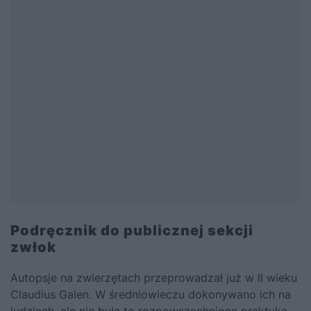
Podręcznik do publicznej sekcji
zwłok
Autopsje na zwierzętach przeprowadzał już w II wieku
Claudius Galen. W średniowieczu dokonywano ich na
ludziach, ale nie była to rozpowszechniona praktyka.