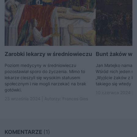
Zarobki lekarzy w średniowieczu
Bunt żaków w 1
Poziom medycyny w średniowieczu
Jan Matejko namalow
pozostawiał sporo do życzenia. Mimo to
Wśród nich jeden nos
lekarze cieszyli się wysokim statusem
„Wyjście żaków z Kr
społecznym i nie mogli narzekać na brak
takiego się wtedy st
gotówki.
10 czerwca 2024 | 
23 września 2024 | Autorzy:
Frances Gies
KOMENTARZE
(1)