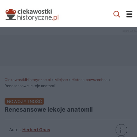
CiekawostkiHistoryczne.pl
»
Miejsce
»
Historia powszechna
»
Renesansowe lekcje anatomii
NOWOŻYTNOŚĆ
Renesansowe lekcje anatomii
Autor:
Herbert Gnaś