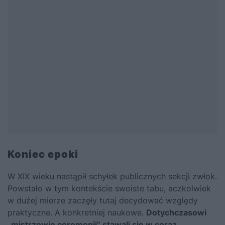
Koniec epoki
W XIX wieku nastąpił schyłek publicznych sekcji zwłok.
Powstało w tym kontekście swoiste tabu, aczkolwiek
w dużej mierze zaczęły tutaj decydować względy
praktyczne. A konkretniej naukowe.
Dotychczasowi
„mistrzowie ceremonii” stawali się w coraz