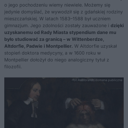
o jego pochodzeniu wiemy niewiele. Możemy się
jedynie domyślać, że wywodził się z gdańskiej rodziny
mieszczańskiej. W latach 1583–1588 był uczniem
gimnazjum. Jego zdolności zostały zauważone i
dzięki
uzyskanemu od Rady Miasta stypendium dane mu
było studiować za granicą – w Wittenberdze,
Altdorfie, Padwie i Montpellier.
W Altdorfie uzyskał
stopień doktora medycyny, a w 1600 roku w
Montpellier dołożył do niego analogiczny tytuł z
filozofii.
fot.Rembrandt/domena publiczna