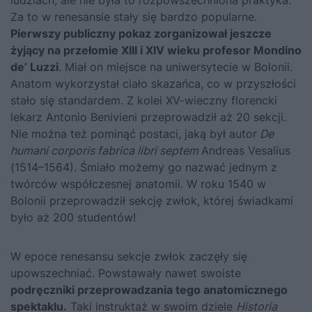
Za to w renesansie stały się bardzo popularne.
Pierwszy publiczny pokaz zorganizował jeszcze
żyjący na przełomie XIII i XIV wieku profesor Mondino
de’ Luzzi
. Miał on miejsce na uniwersytecie w Bolonii.
Anatom wykorzystał ciało skazańca, co w przyszłości
stało się standardem. Z kolei XV-wieczny florencki
lekarz Antonio Benivieni przeprowadził aż 20 sekcji.
Nie można też pominąć postaci, jaką był autor
De
humani corporis fabrica libri septem
Andreas Vesalius
(1514–1564). Śmiało możemy go nazwać jednym z
twórców współczesnej anatomii. W roku 1540 w
Bolonii przeprowadził sekcję zwłok, której świadkami
było aż 200 studentów!
W epoce renesansu sekcje zwłok zaczęły się
upowszechniać. Powstawały nawet swoiste
podręczniki przeprowadzania tego anatomicznego
spektaklu.
Taki instruktaż w swoim dziele
Historia