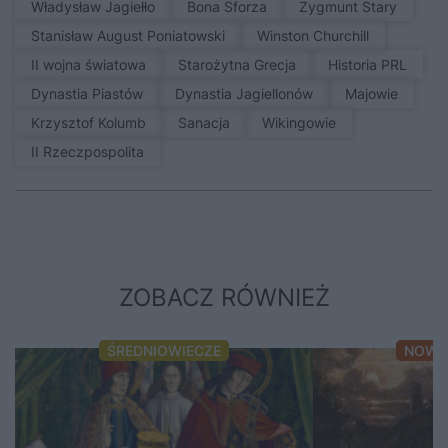
Władysław Jagiełło
Bona Sforza
Zygmunt Stary
Stanisław August Poniatowski
Winston Churchill
II wojna światowa
Starożytna Grecja
Historia PRL
Dynastia Piastów
Dynastia Jagiellonów
Majowie
Krzysztof Kolumb
sanacja
Wikingowie
II Rzeczpospolita
ZOBACZ RÓWNIEŻ
ŚREDNIOWIECZE
NOWO