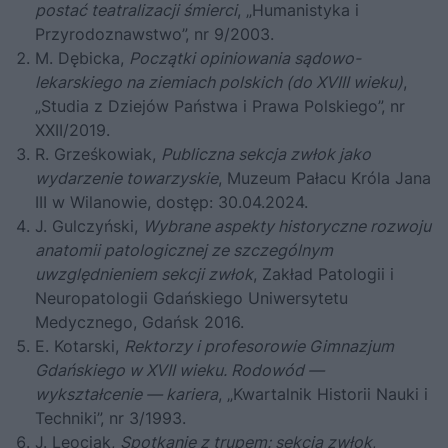
postać teatralizacji śmierci
, „Humanistyka i
Przyrodoznawstwo”, nr 9/2003.
M. Dębicka,
Początki opiniowania sądowo-
lekarskiego na ziemiach polskich (do XVIII wieku)
,
„Studia z Dziejów Państwa i Prawa Polskiego”, nr
XXII/2019.
R. Grześkowiak,
Publiczna sekcja zwłok jako
wydarzenie towarzyskie
,
Muzeum Pałacu Króla Jana
III w Wilanowie
, dostęp: 30.04.2024.
J. Gulczyński,
Wybrane aspekty historyczne rozwoju
anatomii patologicznej ze szczególnym
uwzględnieniem sekcji zwłok
, Zakład Patologii i
Neuropatologii Gdańskiego Uniwersytetu
Medycznego, Gdańsk 2016.
E. Kotarski,
Rektorzy i profesorowie Gimnazjum
Gdańskiego w XVII wieku. Rodowód —
wykształcenie — kariera
, „Kwartalnik Historii Nauki i
Techniki”, nr 3/1993.
J. Leociak,
Spotkanie z trupem: sekcja zwłok
,