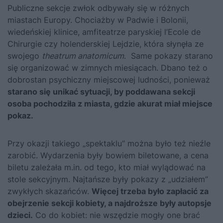
Publiczne sekcje zwłok odbywały się w różnych
miastach Europy. Chociażby w Padwie i Bolonii,
wiedeńskiej klinice, amfiteatrze paryskiej l’Ecole de
Chirurgie czy holenderskiej Lejdzie, która słynęła ze
swojego
theatrum anatomicum
. Same pokazy starano
się organizować w zimnych miesiącach. Dbano też o
dobrostan psychiczny miejscowej ludności, ponieważ
starano się unikać sytuacji, by poddawana sekcji
osoba pochodziła z miasta, gdzie akurat miał miejsce
pokaz.
Przy okazji takiego „spektaklu” można było też nieźle
zarobić. Wydarzenia były bowiem biletowane, a cena
biletu zależała m.in. od tego, kto miał wylądować na
stole sekcyjnym. Najtańsze były pokazy z „udziałem”
zwykłych skazańców.
Więcej trzeba było zapłacić za
obejrzenie sekcji kobiety, a najdroższe były autopsje
dzieci.
Co do kobiet: nie wszędzie mogły one brać