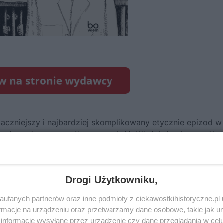
daczniejszy i najbardziej skomplikowany etycznie epizod w
ną niuansów, przemyślaną opowieść. Właściwie nie sposób s
 głowie (czy gdzie bądź) mózg, uznacie tę książkę za
obliwe życie nieboszczyków
, zamieszczonej na liście
Drogi Użytkowniku,
ufanych partnerów oraz inne podmioty z ciekawostkihistoryczne.pl
h się w Boga, o nauce idącej w szranki z ideologią oraz o
macje na urządzeniu oraz przetwarzamy dane osobowe, takie jak unik
informacje wysyłane przez urządzenie czy dane przeglądania w cel