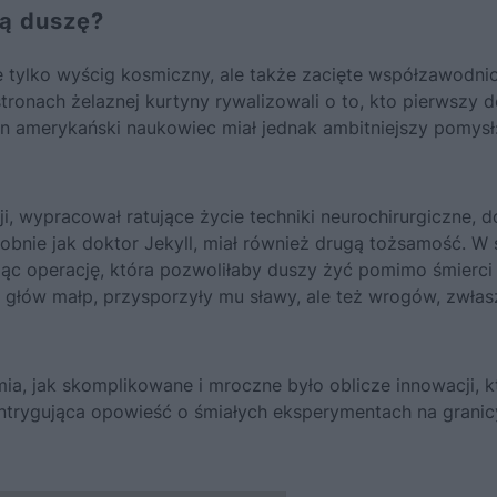
ą duszę?
ie tylko wyścig kosmiczny, ale także zacięte współzawodni
tronach żelaznej kurtyny rywalizowali o to, kto pierwszy 
ien amerykański naukowiec miał jednak ambitniejszy pomysł
i, wypracował ratujące życie techniki neurochirurgiczne, d
obnie jak doktor Jekyll, miał również drugą tożsamość. W
ując operację, która pozwoliłaby duszy żyć pomimo śmierci 
 głów małp, przysporzyły mu sławy, ale też wrogów, zwła
a, jak skomplikowane i mroczne było oblicze innowacji, k
 intrygująca opowieść o śmiałych eksperymentach na granic