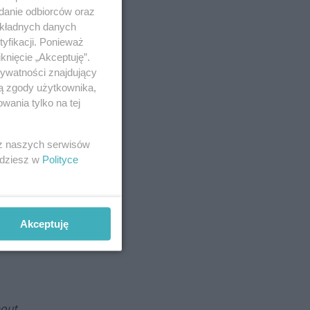
adanie odbiorców oraz
okładnych danych
yfikacji. Ponieważ
knięcie „Akceptuję”.
rywatności znajdujący
ją zgody użytkownika,
wania tylko na tej
znym
 z naszych serwisów
jdziesz w
Polityce
Akceptuję
ą
bout