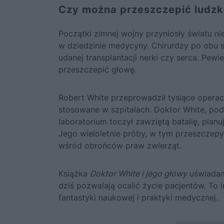
Czy można przeszczepić ludzk
Początki zimnej wojny przyniosły światu n
w dziedzinie medycyny. Chirurdzy po obu s
udanej transplantacji nerki czy serca. Pew
przeszczepić głowę.
Robert White przeprowadził tysiące operacj
stosowane w szpitalach. Doktor White, pod
laboratorium toczył zawziętą batalię, plan
Jego wieloletnie próby, w tym przeszczepy
wśród obrońców praw zwierząt.
Książka
Doktor White i jego głowy
uświadami
dziś pozwalają ocalić życie pacjentów. To
fantastyki naukowej i praktyki medycznej.