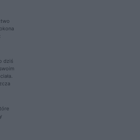
ctwo
dokona
:
o dziś
 swoim
ciała.
szcza
tóre
y