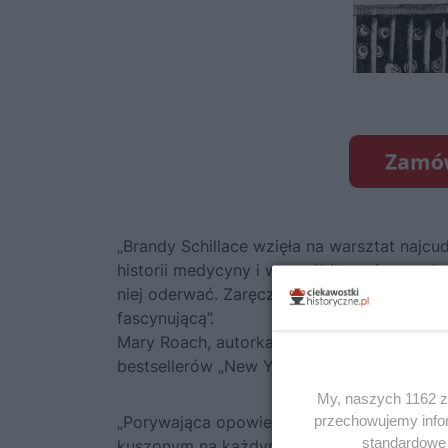
„Brandy Schillace wzięła na warsztat najcu
historii medycyny i wyrzeźbiła z niego peł
niej oderwać. Zaręczam wam: jeśli macie w
fascynującą”.
Mary Roach, autorka książki
Sztywniak. Os
bestsellerów „New York Timesa”
My, naszych 1162 za
„Porywająca opowieść o doktorach bawiącyc
przechowujemy infor
standardowe 
kuszonym na każdym kroku”.