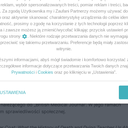
eklam, wybór spersonalizowanych treści, pomiar reklam i treści, b
ie. Rodzinna tragedia i tajemnica schizofrenii
g. Za zgodą Użytkownika my i Zaufani Partnerzy możemy używać d
h oraz aktywnie skanować charakterystykę urządzenia do celów ident
komplikowany świat badań naukowych oraz na jednego z
ność, prosimy o zgodę na korzystanie z tych technologii poprzez kli
dziedzinie medycyny”.
a i zawsze możesz ją zmienić/wycofać klikając przycisk ustawień p
rogu strony
. Niektóre rodzaje przetwarzania danych nie wymaga
rzeciwić się takiemu przetwarzaniu. Preferencje będą miały zastoso
witrynie.
ora Roberta White’a. Był on religijnym, ambitnym, egotyc
 każdej normie – w tym samej definicji życia – dążąc do
iższymi informacjami, abyś mógł świadomie i komfortowo korzystać
y chirurgicznej”.
Szczegółowe informacje dotyczące przetwarzania Twoich danych zna
powieść o mrocznej godzinie w dziejach medycyny
Prywatności
i
Cookies
oraz po kliknięciu w „Ustawienia”.
USTAWIENIA
niczka i wykładowczyni uniwersytecka, dziś jest redaktork
należącego do „British Medical Journal”. W jego ramach
 sprawiedliwości społecznej.
r Coat: What the History of Death and Dying Teaches Us A