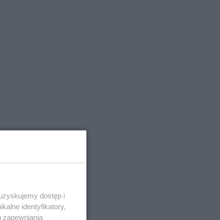
ię od
 uzyskujemy dostęp i
 losie
alne identyfikatory,
u zapewniania