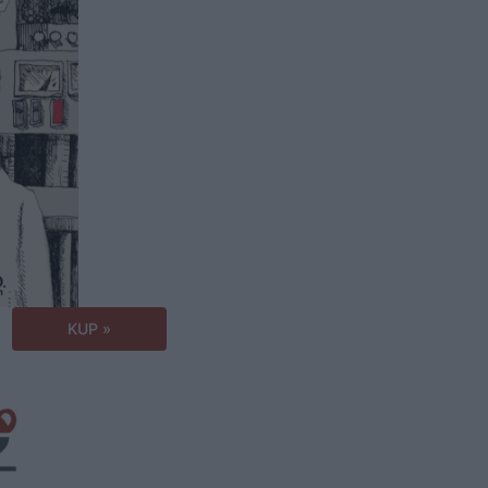
KUP »