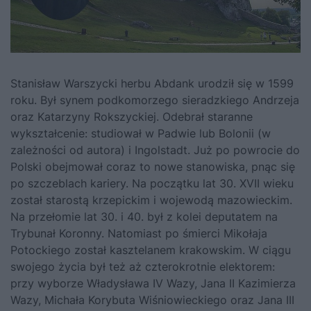
Stanisław Warszycki herbu Abdank urodził się w 1599
roku. Był synem podkomorzego sieradzkiego Andrzeja
oraz Katarzyny Rokszyckiej. Odebrał staranne
wykształcenie: studiował w Padwie lub Bolonii (w
zależności od autora) i Ingolstadt. Już po powrocie do
Polski obejmował coraz to nowe stanowiska, pnąc się
po szczeblach kariery. Na początku lat 30. XVII wieku
został starostą krzepickim i wojewodą mazowieckim.
Na przełomie lat 30. i 40. był z kolei deputatem na
Trybunał Koronny. Natomiast po śmierci Mikołaja
Potockiego został kasztelanem krakowskim. W ciągu
swojego życia był też aż czterokrotnie elektorem:
przy wyborze
Władysława IV Wazy
,
Jana II Kazimierza
Wazy
,
Michała Korybuta Wiśniowieckiego
oraz
Jana III