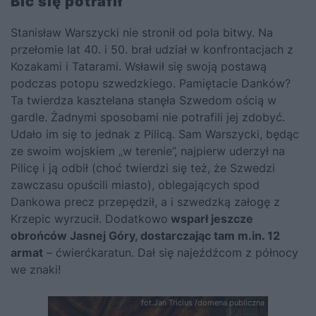
Bić się potrafił
Stanisław Warszycki nie stronił od pola bitwy. Na
przełomie lat 40. i 50. brał udział w konfrontacjach z
Kozakami i Tatarami. Wsławił się swoją postawą
podczas potopu szwedzkiego. Pamiętacie Danków?
Ta twierdza kasztelana stanęła Szwedom ością w
gardle. Żadnymi sposobami nie potrafili jej zdobyć.
Udało im się to jednak z Pilicą. Sam Warszycki, będąc
ze swoim wojskiem „w terenie”, najpierw uderzył na
Pilicę i ją odbił (choć twierdzi się też, że Szwedzi
zawczasu opuścili miasto), oblegających spod
Dankowa precz przepędził, a i szwedzką załogę z
Krzepic wyrzucił. Dodatkowo
wsparł jeszcze
obrońców Jasnej Góry, dostarczając tam m.in. 12
armat
– ćwierćkaratun. Dał się najeźdźcom z północy
we znaki!
fot.Jan Tricius /domena publiczna