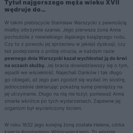
Tytuł najgorszego męża wieku XVII
wędruje do…
W takim plebiscycie Stanisław Warszycki z pewnością
miałby olbrzymie szanse. Jego pierwsza żona Anna
pochodziła z niewielkiego śląskiego książęcego rodu.
Czy to z powodu jej sprzeciwu w jakiejś dyskusji, czy
też podejrzenia o próbę otrucia, w każdym razie
pewnego dnia Warszycki kazał wychłostać ją do krwi
na oczach służby.
Jej bracia dowiedziawszy się o tym,
wpadli we wściekłość. Najechali Danków i tak długo
go oblegali, aż jego pan zgodził się wydać im siostrę,
jednocześnie deklarując pokaźną sumę pieniędzy na
jej utrzymanie. Długo na nią nie łożył, ponieważ Anna
zmarła wkrótce po tych wydarzeniach. Zapewne jej
organizm był wycieńczony biciem.
W roku 1632 jego kolejną żoną została Helena, córka
księcia Konstantego Wiśniowieckiego. To właśnie