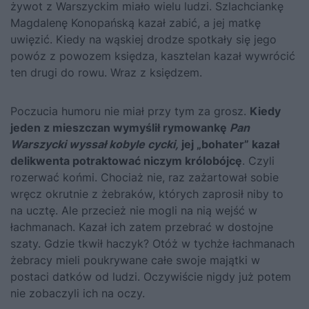
żywot z Warszyckim miało wielu ludzi. Szlachciankę
Magdalenę Konopańską kazał zabić, a jej matkę
uwięzić. Kiedy na wąskiej drodze spotkały się jego
powóz z powozem księdza, kasztelan kazał wywrócić
ten drugi do rowu. Wraz z księdzem.
Poczucia humoru nie miał przy tym za grosz.
Kiedy
jeden z mieszczan wymyślił rymowankę
Pan
Warszycki wyssał kobyle cycki,
jej „bohater” kazał
delikwenta potraktować niczym królobójcę
. Czyli
rozerwać końmi. Chociaż nie, raz zażartował sobie
wręcz okrutnie z żebraków, których zaprosił niby to
na ucztę. Ale przecież nie mogli na nią wejść w
łachmanach. Kazał ich zatem przebrać w dostojne
szaty. Gdzie tkwił haczyk? Otóż w tychże łachmanach
żebracy mieli poukrywane całe swoje majątki w
postaci datków od ludzi. Oczywiście nigdy już potem
nie zobaczyli ich na oczy.