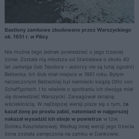
Bastiony zamkowe zbudowane przez Warszyckiego
ok. 1651 r. w Pilicy
Nie można tego jednak powiedzieć o jego trzeciej
żonie. Została nią młodsza od Stanisława o około 40
lat Jadwiga (lub Teodora – autorzy nie są tutaj zgodni)
Bełżecka. Ich ślub miał miejsce w 1661 roku. Byłym
narzeczonym Bełżeckiej był niemiecki książę Otto von
Schaffgotsch. I to właśnie o spotkaniu ich dwojga miał
się dowiedzieć Warszycki. Zareagował skrajną
wściekłością. W najlżejszej wersji pisze się o tym, ż
e
kazał żonę po prostu zabić, natomiast w najgorszej
nakazał wysadzić ich oboje w powietrze
w tzw.
Domku Kasztelanowej. Według innej wersji jego trzecia
żona została zamęczona na zamku w Dankowie.