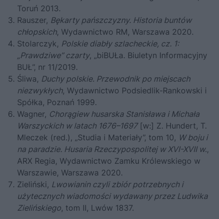
Toruń 2013.
Rauszer,
Bękarty pańszczyzny. Historia buntów
chłopskich
, Wydawnictwo RM, Warszawa 2020.
Stolarczyk,
Polskie diabły szlacheckie, cz. 1:
„Prawdziwe” czarty
, „biBUŁa. Biuletyn Informacyjny
BUŁ”, nr 11/2019.
Śliwa,
Duchy polskie. Przewodnik po miejscach
niezwykłych
, Wydawnictwo Podsiedlik-Rankowski i
Spółka, Poznań 1999.
Wagner,
Chorągiew husarska Stanisława i Michała
Warszyckich w latach 1676–1697
[w:] Z. Hundert, T.
Mleczek (red.), „Studia i Materiały”, tom 10,
W boju i
na paradzie. Husaria Rzeczypospolitej w XVI-XVII w.
,
ARX Regia, Wydawnictwo Zamku Królewskiego w
Warszawie, Warszawa 2020.
Zieliński,
Lwowianin czyli zbiór potrzebnych i
użytecznych wiadomości wydawany przez Ludwika
Zielińskiego
, tom II, Lwów 1837.