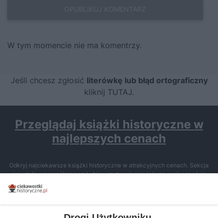
W tym momencie nie ma komentrzy.
Jeśli chcesz zgłosić
literówkę lub błąd ortograficzny
kliknij TUTAJ
.
Przeglądaj książki historyczne w
najlepszych cenach
Odkryj najciekawsze książki historyczne w atrakcyjnych cenach. Sekcja
powstała we współpracy z Lubimyczytac.pl, największą społecznością
miłośników literatury w Polsce – dzięki temu możesz wybierać spośród
tytułów najwyżej ocenianych przez czytelników.
Drogi Użytkowniku,