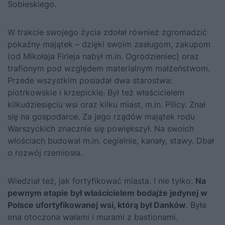
Sobieskiego
.
W trakcie swojego życia zdołał również zgromadzić
pokaźny majątek – dzięki swoim zasługom, zakupom
(od Mikołaja Firleja nabył m.in. Ogrodzieniec) oraz
trafionym pod względem materialnym małżeństwom.
Przede wszystkim posiadał dwa starostwa:
piotrkowskie i krzepickie. Był też właścicielem
kilkudziesięciu wsi oraz kilku miast, m.in. Pilicy. Znał
się na gospodarce. Za jego rządów majątek rodu
Warszyckich znacznie się powiększył. Na swoich
włościach budował m.in. cegielnie, kanały, stawy. Dbał
o rozwój rzemiosła.
Wiedział też, jak fortyfikować miasta. I nie tylko.
Na
pewnym etapie był właścicielem bodajże jedynej w
Polsce ufortyfikowanej wsi, którą był Danków
. Była
ona otoczona wałami i murami z bastionami.