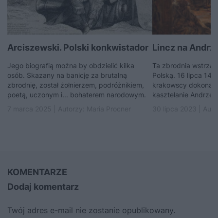
Arciszewski. Polski konkwistador
Lincz na Andrz
Jego biografią można by obdzielić kilka
Ta zbrodnia wstrząs
osób. Skazany na banicję za brutalną
Polską. 16 lipca 146
zbrodnię, został żołnierzem, podróżnikiem,
krakowscy dokonali 
poetą, uczonym i... bohaterem narodowym.
kasztelanie Andrzej
7 marca 2025 | Autorzy:
Maria Procner
30 lipca 2023 | Aut
KOMENTARZE
Dodaj komentarz
Twój adres e-mail nie zostanie opublikowany.