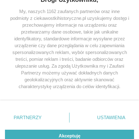
My, naszych 1162 zaufanych partnerów oraz inne
podmioty z ciekawostkihistoryczne.pl uzyskujemy dostęp i
SERWIS
przechowujemy informacje na urządzeniu oraz
przetwarzamy dane osobowe, takie jak unikalne
SPOŁECZNOŚĆ
identyfikatory, standardowe informacje wysyłane przez
urządzenie czy dane przeglądania w celu zapewniania
WSPÓŁPRACA
spersonalizowanych reklam, wybór spersonalizowanych
KONTAKT
treści, pomiar reklam i treści, badanie odbiorców oraz
ulepszanie usług. Za zgodą Użytkownika my i Zaufani
Partnerzy możemy używać dokładnych danych
geolokalizacyjnych oraz aktywnie skanować
charakterystykę urządzenia do celów identyfikacji.
ODWIEDŹ RÓWNIEŻ:
Ponieważ cenimy Twoją prywatność, prosimy o zgodę na
korzystanie z tych technologii poprzez kliknięcie
„Akceptuję”. Zgoda jest dobrowolna i zawsze możesz ją
zmienić/wycofać klikając przycisk ustawień prywatności
PARTNERZY
USTAWIENIA
znajdujący się w lewym dolnym rogu strony
. Niektóre
Lubimyczytac.pl • Największy serwis o
książkach
Twojahistoria.pl • Historia jakiej nie znasz
rodzaje przetwarzania danych nie wymagają zgody
użytkownika, ale masz prawo sprzeciwić się takiemu
Akceptuję