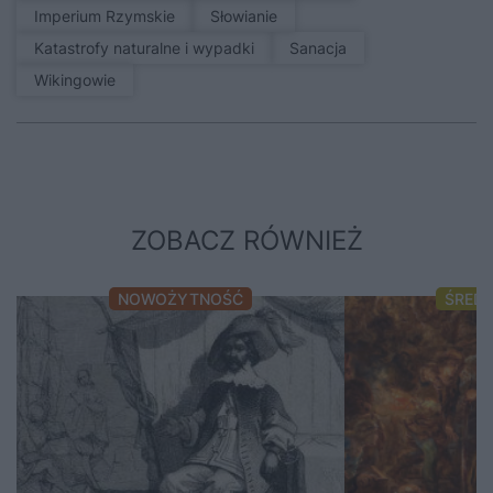
Imperium Rzymskie
Słowianie
Katastrofy naturalne i wypadki
sanacja
Wikingowie
ZOBACZ RÓWNIEŻ
NOWOŻYTNOŚĆ
ŚRED