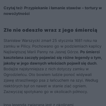
Czytaj też:
Przypiekanie i łamanie stawów – tortury w
nowożytności
Złe nie odeszło wraz z jego śmiercią
Stanisław Warszycki zmarł 25 stycznia 1681 roku na
zamku w Pilicy. Pochowano go w podziemiach kaplicy
Najświętszej Marii Panny na Jasnej Górze.
Po śmierci
kasztelana zaczęły pojawiać się różne legendy o tym,
jakoby w jego dawnych włościach pojawił się duch
.
Bodajże najsłynniejsza z nich dotyczy zamku w
Ogrodzieńcu. Oto bowiem ludzie ponoć widywali
zjawę straszliwego psa z łańcuchem na szyi. Według
niektórych był on nawet w stanie ziać ogniem.
Zazwyczaj spotykano go w okolicach północy.
Inna legenda związana jest z okolicami