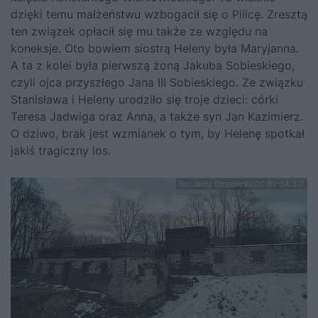
dzięki temu małżeństwu wzbogacił się o Pilicę. Zresztą
ten związek opłacił się mu także ze względu na
koneksje. Oto bowiem siostrą Heleny była Maryjanna.
A ta z kolei była pierwszą żoną Jakuba Sobieskiego,
czyli ojca przyszłego Jana III Sobieskiego. Ze związku
Stanisława i Heleny urodziło się troje dzieci: córki
Teresa Jadwiga oraz Anna, a także syn Jan Kazimierz.
O dziwo, brak jest wzmianek o tym, by Helenę spotkał
jakiś tragiczny los.
fot.Jerzy Strzelecki/CC BY-SA 3.0