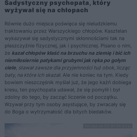
Sadystyczny psychopata, który
wyżywał się na chłopach
Równie dużo miejsca poświęca się nieludzkiemu
traktowaniu przez Warszyckiego chłopów. Kasztelan
wykazywał się sadystycznymi skłonnościami tak na
płaszczyźnie fizycznej, jak i psychicznej. Pisano o nim,
że
kazał chłopów kłaść na brzuchu na ziemię i bić ich
niemiłosiernie patykami grubymi jak ręka po gołym
ciele
, stawał zawsze dla przyjemności tuż obok, licząc
baty, na które ich skazał
. Ale nie koniec na tym. Kiedy
bowiem nieszczęśnik myślał już, że jego kaźń dobiega
kresu, ten psychopata udawał, że się pomylił i był
zdolny do tego, by zacząć liczenie od początku.
Wzywał przy tym osoby asystujące, by zwracały się
do Boga o wytrzymałość dla bitych biedaków.
fot.Jass sw /CC BY-SA 3.0 pl