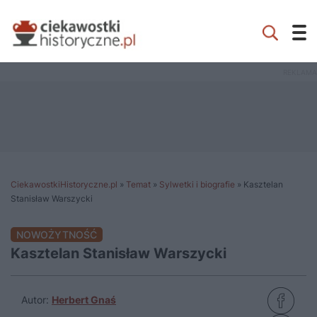
CiekawostkiHistoryczne.pl
»
Temat
»
Sylwetki i biografie
»
Kasztelan
Stanisław Warszycki
NOWOŻYTNOŚĆ
Kasztelan Stanisław Warszycki
Autor:
Herbert Gnaś