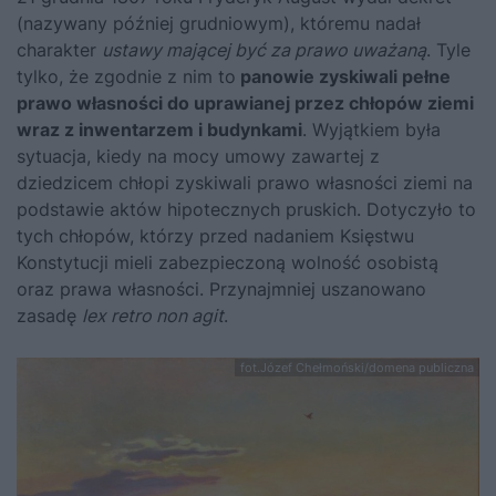
(nazywany później grudniowym), któremu nadał
charakter
ustawy mającej być za prawo uważaną
. Tyle
tylko, że zgodnie z nim to
panowie zyskiwali pełne
prawo własności do uprawianej przez chłopów ziemi
wraz z inwentarzem i budynkami
. Wyjątkiem była
sytuacja, kiedy na mocy umowy zawartej z
dziedzicem chłopi zyskiwali prawo własności ziemi na
podstawie aktów hipotecznych pruskich. Dotyczyło to
tych chłopów, którzy przed nadaniem Księstwu
Konstytucji mieli zabezpieczoną wolność osobistą
oraz prawa własności. Przynajmniej uszanowano
zasadę
lex retro non agit
.
fot.Józef Chełmoński/domena publiczna