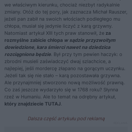
we właściwym kierunku, chociaż niezbyt radykalnie
zmiany. Otóż do tej pory, jak zaznacza Michał Rauszer,
jeżeli pan zabił na swoich włościach podległego mu
chłopa, musiał się jedynie liczyć z karą grzywny.
Natomiast artykuł XIII tych praw stanowił, że
za
rozmyślne zabicie chłopa
w sądzie przyzwoitym
dowiedzione, kara śmierci nawet na dziedzica
rozciągniona będzie
. Był przy tym pewien haczyk: o
zbrodni musieli zaświadczyć dwaj szlachcice, a
najlepiej, jeśli mordercę złapano na gorącym uczynku.
Jeżeli tak się nie stało – karą pozostawała grzywna.
Ale przynajmniej stworzono nową możliwość prawną.
Co zaś jeszcze wydarzyło się w 1768 roku? Słynna
rzeź w Humaniu. Ale to temat na odrębny artykuł,
który znajdziecie TUTAJ
.