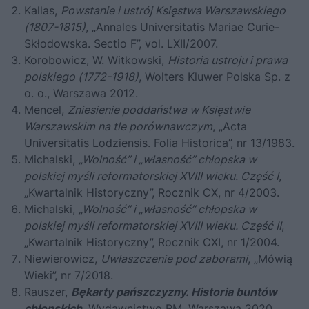
Kallas,
Powstanie i ustrój Księstwa Warszawskiego
(1807-1815)
, „Annales Universitatis Mariae Curie-
Skłodowska. Sectio F”, vol. LXII/2007.
Korobowicz, W. Witkowski,
Historia ustroju i prawa
polskiego (1772-1918)
, Wolters Kluwer Polska Sp. z
o. o., Warszawa 2012.
Mencel,
Zniesienie poddaństwa w Księstwie
Warszawskim na tle porównawczym
, „Acta
Universitatis Lodziensis. Folia Historica”, nr 13/1983.
Michalski,
„Wolność” i „własność” chłopska w
polskiej myśli reformatorskiej XVIII wieku. Część I
,
„Kwartalnik Historyczny”, Rocznik CX, nr 4/2003.
Michalski,
„Wolność” i „własność” chłopska w
polskiej myśli reformatorskiej XVIII wieku. Część II
,
„Kwartalnik Historyczny”, Rocznik CXI, nr 1/2004.
Niewierowicz,
Uwłaszczenie pod zaborami
, „Mówią
Wieki”, nr 7/2018.
Rauszer,
Bękarty pańszczyzny. Historia buntów
chłopskich
, Wydawnictwo RM, Warszawa 2020.