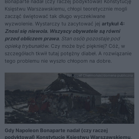
Bonaparte
nadał (czy raczej podyktował) Konstytucję
Księstwu Warszawskiemu, chłopi teoretycznie mogli
zacząć świętować tak długo wyczekiwane
wyzwolenie. Wystarczy tu zacytować jej
artykuł 4:
Znosi się niewola. Wszyscy obywatele są równi
przed obliczem prawa
. Stan osób pozostaje pod
opieką trybunałów
. Czy może być piękniej? Cóż, w
szczegółach tkwił tutaj potężny diabeł. A rozwiązanie
tego problemu nie wyszło chłopom na dobre.
fot.Józef Chełmoński/domena publiczna
Gdy Napoleon Bonaparte nadał (czy raczej
podyktował) Konstytucję Księstwu Warszawskiemu,