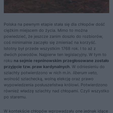
Polska na pewnym etapie stała się dla chłopów dość
ciężkim miejscem do życia. Mimo to można
powiedzieć, że jeszcze zanim doszło do rozbiorów,
coś minimalnie zaczęło się zmieniać na korzyść.
Istotny był przede wszystkim 1768 rok. I to aż z
dwóch powodów. Najpierw ten legislacyjny. W tym to
roku
na sejmie repninowskim przegłosowane zostało
przyjęcie tzw. praw kardynalnych
. W odniesieniu do
szlachty potwierdzono w nich m.in.
liberum veto
,
wolność szlachecką, wolną elekcję oraz prawo
wypowiedzenia posłuszeństwa królowi. Potwierdzono
również władzę szlachty nad chłopami. Czyli wszystko
po staremu.
W kontekście chłopów wprowadzały one jednak idące