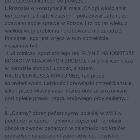
po przeczytaniu tego co powyżej…
I. Rozdział w konstytucji III maja „Chłopi włościanie”
był jednym z (naj)dłuższych – pokazywał zatem, że
zdawano sobie sprawę w Polsce, i to od lat wielu, z
wielkiej wagi problemu i próbowano mu zaradzić.
Początek jego jest wręcz w tym kontekście
niesamowity !:
„Lud rolniczy, spod którego ręki PŁYNIE NAJOBFITSZE
BOGACTW KRAJOWYCH ŹRÓDŁO, który najliczniejszą
w narodzie stanowi ludność, a zatem
NAJDZIELNIEJSZĄ KRAJU SIŁĘ, tak przez
sprawiedliwość, ludzkość i obowiązki chrześcijańskie,
jako i przez własny nasz interes dobrze zrozumiany,
pod opiekę prawa i rządu krajowego przyjmujemy…”
…
II. „Czarny” obraz pańszczyzny polskiej w XVIII w.
pochodzi w sporej – głównej części od – z relacji
obcokrajowców będących w zależności od krajów
przyszłych naszej ziemi zaborców, np. rosyjskiej –