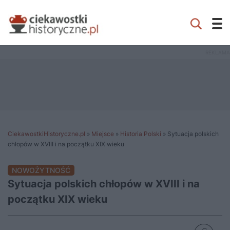
CiekawostkiHistoryczne.pl
»
Miejsce
»
Historia Polski
»
Sytuacja polskich
chłopów w XVIII i na początku XIX wieku
NOWOŻYTNOŚĆ
Sytuacja polskich chłopów w XVIII i na
początku XIX wieku