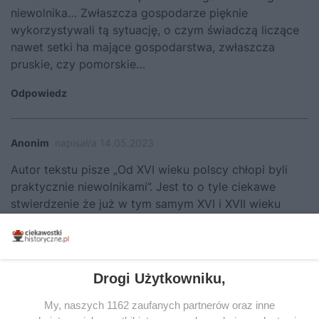
niewolnika… Zwłaszcza gospodarze pięknie
wykorzystywali tą sytuację, o czym świadczą liczące
nawet setki ha mające gospodarstwa, zwłaszcza
pruskie, czy pomorskie…
Odpowiedz
Anonim
napisał/a 14.05.2023
Autor tekstu pisze „Od XVI wieku polscy chłopi byli
praktycznie niewolnikami”. Jest to o tyle ciekawe
stwierdzenie że już w tym samym XVI i XVII wieku
Bracia Polscy w swoich dobrach np. ariańska szlachta
kujawska uwalniała rolników od pańszczyzny, a jeden
ze znanych braci polskich w swoim majątku w
Przytkowicach zniósł pańszczyzne. Także w XVIII
Drogi Użytkowniku,
wieku w dobrach magnackich ich właściciel Andrzej
My, naszych 1162 zaufanych partnerów oraz inne
Zamoyski w roku 1760, zamienił pańszczyzne na