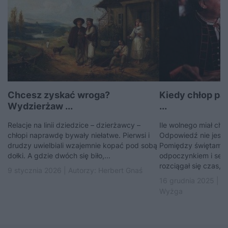
Chcesz zyskać wroga?
Kiedy chłop pa
Wydzierżaw ...
...
Relacje na linii dziedzice – dzierżawcy –
Ile wolnego miał ch
chłopi naprawdę bywały niełatwe. Pierwsi i
Odpowiedź nie jest a
drudzy uwielbiali wzajemnie kopać pod sobą
Pomiędzy świętami, 
dołki. A gdzie dwóch się biło,...
odpoczynkiem i sez
rozciągał się czas,...
9 stycznia 2026 | Autorzy:
Herbert Gnaś
16 grudnia 2025 | A
Wyżga