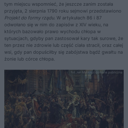
tym miejscu wspomnieć, że jeszcze zanim została
przyjęta, 2 sierpnia 1790 roku sejmowi przedstawiono
Projekt do formy rządu
. W artykułach 86 i 87
odwołano się w nim do zapisów z XIV wieku, na
których bazowało prawo wychodu chłopa w
sytuacjach, gdyby pan zastosował kary tak surowe, że
ten przez nie zdrowie lub część ciała stracił, oraz całej
wsi, gdy pan dopuściłby się zabójstwa bądź gwałtu na
żonie lub córce chłopa.
fot.Jan Matejko/domena publiczna