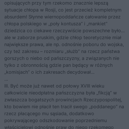
opisujących przy tym rzekomo znacznie lepszą
sytuacje chłopa w Rosji, co jest przecież kompletnym
absurdem! Słynne wiernopoddańcze całowanie przez
chłopa polskiego w „poły kontusza” i „mankiet”
dziedzica co ciekawe rzeczywiście powszechne było…
ale w zaborze pruskim, gdzie chłop teoretycznie miał
największe prawa, ale np. odnośnie poboru do wojska,
czy też zakresu – rozmiaru „służb” na rzecz państwa
gorszych o niebo od pańszczyzny, a związanych nie
tylko z obronnością gdzie pan będący w różnych
„komisjach” o ich zakresach decydował…
…
III. Być może już nawet od połowy XVIII wieku
całkowicie nieodpłatna pańszczyzna była „fikcją” w
zwłaszcza bogatszych prowincjach Rzeczypospolitej,
kto bowiem nie płacił ten tracił swego „poddanego” na
rzecz płacącego mu sąsiada, dodatkowo
pokrywającego odszkodowanie poprzedniemu
właścicielowi odnośnie praw do niego rzekomego