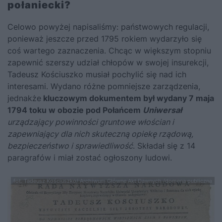
połaniecki?
Celowo powyżej napisaliśmy: państwowych regulacji,
ponieważ jeszcze przed 1795 rokiem wydarzyło się
coś wartego zaznaczenia. Chcąc w większym stopniu
zapewnić szerszy udział chłopów w swojej insurekcji,
Tadeusz Kościuszko
musiał pochylić się nad ich
interesami. Wydano różne pomniejsze zarządzenia,
jednakże
kluczowym dokumentem był wydany 7 maja
1794 toku w obozie pod Połańcem
Uniwersał
urządzający powinności gruntowe włościan i
zapewniający dla nich skuteczną opiekę rządową,
bezpieczeństwo i sprawiedliwość
. Składał się z 14
paragrafów i miał zostać ogłoszony ludowi.
fot. Tadeusz Kościuszko/ Archiwum Główne Akt Dawnych /domena publiczna