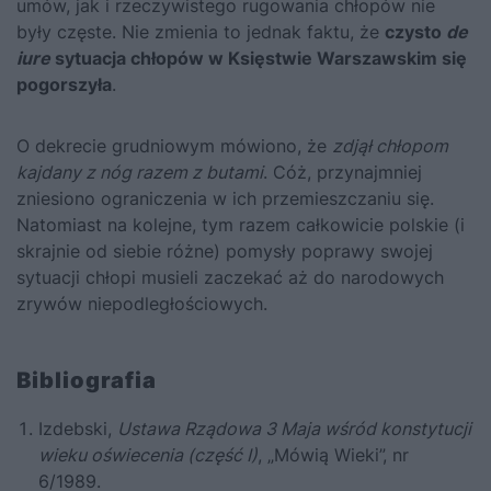
umów, jak i rzeczywistego rugowania chłopów nie
były częste. Nie zmienia to jednak faktu, że
czysto
de
iure
sytuacja chłopów w Księstwie Warszawskim się
pogorszyła
.
O dekrecie grudniowym mówiono, że
zdjął chłopom
kajdany z nóg razem z butami
. Cóż, przynajmniej
zniesiono ograniczenia w ich przemieszczaniu się.
Natomiast na kolejne, tym razem całkowicie polskie (i
skrajnie od siebie różne) pomysły poprawy swojej
sytuacji chłopi musieli zaczekać aż do narodowych
zrywów niepodległościowych.
Bibliografia
Izdebski,
Ustawa Rządowa 3 Maja wśród konstytucji
wieku oświecenia (część I)
, „Mówią Wieki”, nr
6/1989.