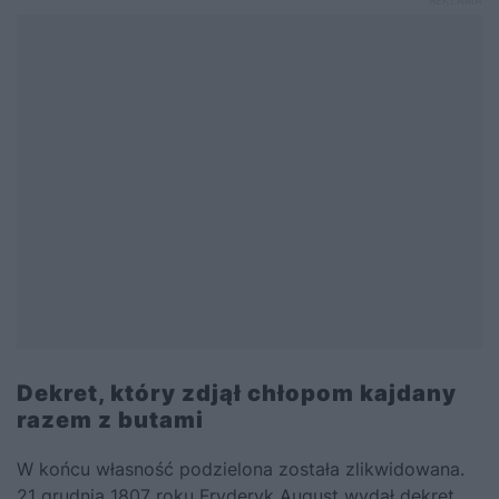
Dekret, który zdjął chłopom kajdany
razem z butami
W końcu własność podzielona została zlikwidowana.
21 grudnia 1807 roku Fryderyk August wydał dekret