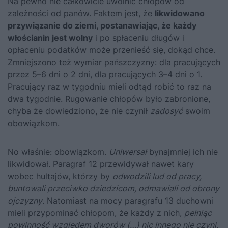
Na pewno nie całkowicie uwolnić chłopów od
zależności od panów. Faktem jest, że
likwidowano
przywiązanie do ziemi, postanawiając, że każdy
włościanin jest wolny
i po spłaceniu długów i
opłaceniu podatków może przenieść się, dokąd chce.
Zmniejszono też wymiar pańszczyzny: dla pracujących
przez 5–6 dni o 2 dni, dla pracujących 3–4 dni o 1.
Pracujący raz w tygodniu mieli odtąd robić to raz na
dwa tygodnie. Rugowanie chłopów było zabronione,
chyba że dowiedziono, że nie czynił
zadosyć
swoim
obowiązkom.
No właśnie: obowiązkom.
Uniwersał
bynajmniej ich nie
likwidował. Paragraf 12 przewidywał nawet kary
wobec hultajów, którzy by
odwodzili lud od pracy,
buntowali przeciwko dziedzicom, odmawiali od obrony
ojczyzny
. Natomiast na mocy paragrafu 13 duchowni
mieli przypominać chłopom, że każdy z nich,
pełniąc
powinność względem dworów (…) nic innego nie czyni,