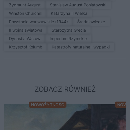
Zygmunt August
Stanisław August Poniatowski
Winston Churchill
Katarzyna II Wielka
Powstanie warszawskie (1944)
średniowiecze
II wojna światowa
Starożytna Grecja
Dynastia Wazów
Imperium Rzymskie
Krzysztof Kolumb
Katastrofy naturalne i wypadki
ZOBACZ RÓWNIEŻ
NOWOŻYTNOŚĆ
NOWO