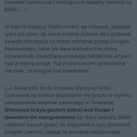
omawiali techniczne i strategiczne aspekty natarcia na
Berlin (…).
W trakcie dyskusji Stalin rzadko się odzywał; zadawał
tylko od czasu do czasu krótkie pytania albo podawał
zwięzłe informacje na temat militarnej potęgi Związku
Radzieckiego, takie jak dane statystyczne, które
potwierdzały miażdżącą przewagę radzieckiej artylerii
nad artylerią wroga. Tuż przed końcem posiedzenia
dał znak, że pragnie coś powiedzieć.
(…) Stwierdził, że do zimowej ofensywy Armii
Czerwonej na froncie wschodnim nie doszło w wyniku
porozumienia aliantów zawartego w Teheranie.
Ofensywa ta była gestem dobrej woli Rosjan i
dowodem ich zaangażowania
na rzecz sojuszu. Stalin
zapewnił swoich gości, że wspomina o tym, ponieważ
pragnie „zwrócić uwagę na postawę radzieckiego