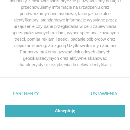
podmioty z ciekawostkihistoryczne.pl uzyskujemy dostęp i
przechowujemy informacje na urządzeniu oraz
przetwarzamy dane osobowe, takie jak unikalne
identyfikatory, standardowe informacje wysyłane przez
urządzenie czy dane przeglądania w celu zapewniania
spersonalizowanych reklam, wybór spersonalizowanych
treści, pomiar reklam i treści, badanie odbiorców oraz
ulepszanie usług. Za zgodą Użytkownika my i Zaufani
Partnerzy możemy używać dokładnych danych
geolokalizacyjnych oraz aktywnie skanować
charakterystykę urządzenia do celów identyfikacji.
Ponieważ cenimy Twoją prywatność, prosimy o zgodę na
korzystanie z tych technologii poprzez kliknięcie
„Akceptuję”. Zgoda jest dobrowolna i zawsze możesz ją
zmienić/wycofać klikając przycisk ustawień prywatności
PARTNERZY
USTAWIENIA
znajdujący się w lewym dolnym rogu strony
. Niektóre
rodzaje przetwarzania danych nie wymagają zgody
użytkownika, ale masz prawo sprzeciwić się takiemu
Akceptuję
przetwarzaniu. Preferencje będą miały zastosowania tylko
na tej witrynie.