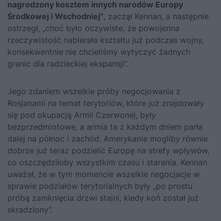
nagrodzony kosztem innych narodów Europy
Środkowej i Wschodniej”
, zaczął Kennan, a następnie
ostrzegł, „choć było oczywiste, że powojenna
rzeczywistość nabierała kształtu już podczas wojny,
konsekwentnie nie chcieliśmy wytyczyć żadnych
granic dla radzieckiej ekspansji”.
Jego zdaniem wszelkie próby negocjowania z
Rosjanami na temat terytoriów, które już znajdowały
się pod okupacją Armii Czerwonej, były
bezprzedmiotowe, a armia ta z każdym dniem parła
dalej na północ i zachód. Amerykanie mogliby równie
dobrze już teraz podzielić Europę na strefy wpływów,
co oszczędziłoby wszystkim czasu i starania. Kennan
uważał, że w tym momencie wszelkie negocjacje w
sprawie podziałów terytorialnych były „po prostu
próbą zamknięcia drzwi stajni, kiedy koń został już
skradziony”.