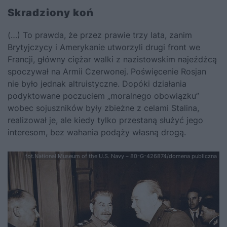
Skradziony koń
(…) To prawda, że przez prawie trzy lata, zanim
Brytyjczycy i Amerykanie utworzyli drugi front we
Francji, główny ciężar walki z nazistowskim najeźdźcą
spoczywał na Armii Czerwonej. Poświęcenie Rosjan
nie było jednak altruistyczne. Dopóki działania
podyktowane poczuciem „moralnego obowiązku”
wobec sojuszników były zbieżne z celami Stalina,
realizował je, ale kiedy tylko przestaną służyć jego
interesom, bez wahania podąży własną drogą.
fot.National Museum of the U.S. Navy – 80-G-426874/domena publiczna