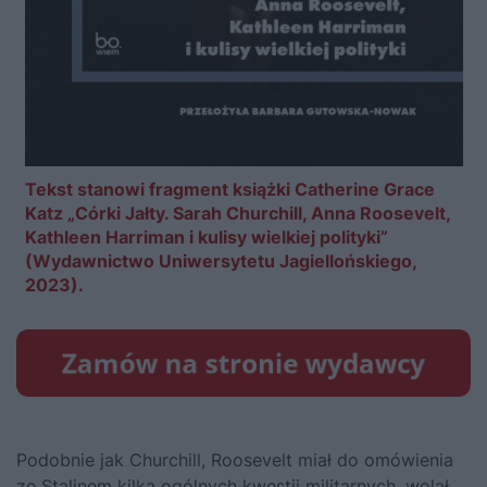
Tekst stanowi fragment książki Catherine Grace
Katz „Córki Jałty. Sarah Churchill, Anna Roosevelt,
Kathleen Harriman i kulisy wielkiej polityki”
(Wydawnictwo Uniwersytetu Jagiellońskiego,
2023).
Podobnie jak Churchill, Roosevelt miał do omówienia
ze Stalinem kilka ogólnych kwestii militarnych, wolał