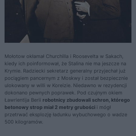
Mołotow okłamał
Churchilla
i
Roosevelta
w Sakach,
kiedy ich poinformował, że
Stalina
nie ma jeszcze na
Krymie. Radziecki sekretarz generalny przyjechał już
pociągiem pancernym z Moskwy i został bezpiecznie
ulokowany w willi w Koreizie. Niedawno w rezydencji
dokonano pewnych poprawek. Pod czujnym okiem
Ławrientija Berii
robotnicy zbudowali schron, którego
betonowy strop miał 2 metry grubości
i mógł
przetrwać eksplozję ładunku wybuchowego o wadze
500 kilogramów.