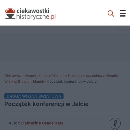
CiekawostkiHistoryczne.pl
»
Miejsce
»
Historia powszechna
»
Historia
Wielkiej Brytanii i Irlandii
»
Początek konferencji w Jałcie
DRUGA WOJNA ŚWIATOWA
Początek konferencji w Jałcie
Autor:
Catherine Grace Katz