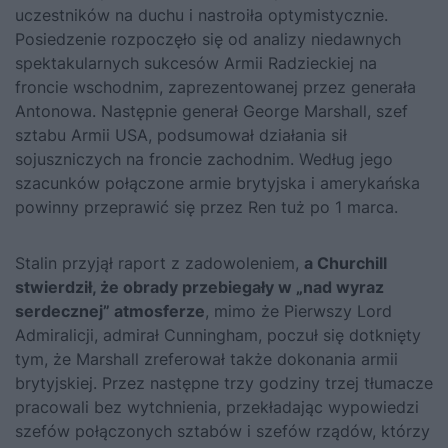
uczestników na duchu i nastroiła optymistycznie.
Posiedzenie rozpoczęło się od analizy niedawnych
spektakularnych sukcesów Armii Radzieckiej na
froncie wschodnim, zaprezentowanej przez generała
Antonowa. Następnie generał George Marshall, szef
sztabu Armii USA, podsumował działania sił
sojuszniczych na froncie zachodnim. Według jego
szacunków połączone armie brytyjska i amerykańska
powinny przeprawić się przez Ren tuż po 1 marca.
Stalin przyjął raport z zadowoleniem,
a Churchill
stwierdził, że obrady przebiegały w „nad wyraz
serdecznej” atmosferze
, mimo że Pierwszy Lord
Admiralicji, admirał Cunningham, poczuł się dotknięty
tym, że Marshall zreferował także dokonania armii
brytyjskiej. Przez następne trzy godziny trzej tłumacze
pracowali bez wytchnienia, przekładając wypowiedzi
szefów połączonych sztabów i szefów rządów, którzy