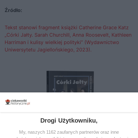
Źródło:
Tekst stanowi fragment książki Catherine Grace Katz
„Córki Jałty. Sarah Churchill, Anna Roosevelt, Kathleen
Harriman i kulisy wielkiej polityki” (Wydawnictwo
Uniwersytetu Jagiellońskiego, 2023).
Drogi Użytkowniku,
My, naszych 1162 zaufanych partnerów oraz inne