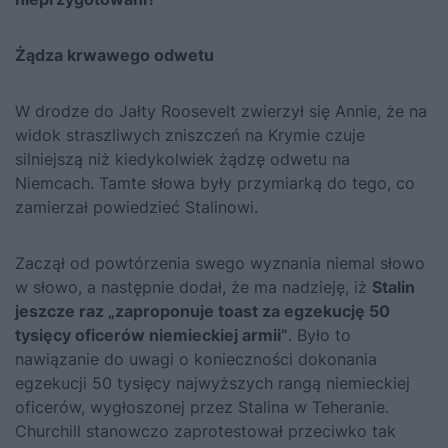
Żądza krwawego odwetu
W drodze do Jałty Roosevelt zwierzył się Annie, że na
widok straszliwych zniszczeń na Krymie czuje
silniejszą niż kiedykolwiek żądzę odwetu na
Niemcach. Tamte słowa były przymiarką do tego, co
zamierzał powiedzieć Stalinowi.
Zaczął od powtórzenia swego wyznania niemal słowo
w słowo, a następnie dodał, że ma nadzieję, iż
Stalin
jeszcze raz „zaproponuje toast za egzekucję 50
tysięcy oficerów niemieckiej armii”
. Było to
nawiązanie do uwagi o konieczności dokonania
egzekucji 50 tysięcy najwyższych rangą niemieckiej
oficerów, wygłoszonej przez Stalina w Teheranie.
Churchill stanowczo zaprotestował przeciwko tak