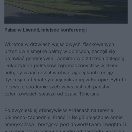
Pałac w Liwadii, miejsce konferencji
Wkrótce w drzwiach wejściowych, flankowanych
przez dwie smętne palmy w donicach, zaczęli się
pojawiać generałowie i admirałowie z trzech delegacji.
Dołączyli do polityków zgromadzonych w wielkim
holu, by wziąć udział w otwierającej konferencję
dyskusji na temat sytuacji militarnej w Europie. Było to
pierwsze spotkanie szefów wszystkich państw
członkowskich sojuszu od czasu Teheranu.
Po zwycięskiej ofensywie w Ardenach na terenie
północno-zachodniej Francji i Belgii połączone armie
amerykańska i brytyjska pod dowództwem Dwighta D.
Eisenhowera nacierały na Berlin od zachodu; Rosjanie