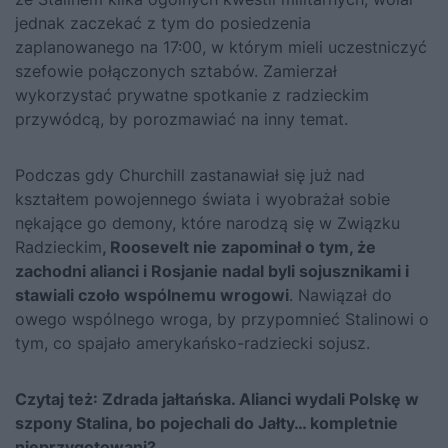
jednak zaczekać z tym do posiedzenia
zaplanowanego na 17:00, w którym mieli uczestniczyć
szefowie połączonych sztabów. Zamierzał
wykorzystać prywatne spotkanie z radzieckim
przywódcą, by porozmawiać na inny temat.
Podczas gdy Churchill zastanawiał się już nad
kształtem powojennego świata i wyobrażał sobie
nękające go demony, które narodzą się w Związku
Radzieckim
, Roosevelt nie zapominał o tym, że
zachodni alianci i Rosjanie nadal byli sojusznikami i
stawiali czoło wspólnemu wrogowi
. Nawiązał do
owego wspólnego wroga, by przypomnieć Stalinowi o
tym, co spajało amerykańsko-radziecki sojusz.
Czytaj też:
Zdrada jałtańska. Alianci wydali Polskę w
szpony Stalina, bo pojechali do Jałty… kompletnie
nieprzygotowani?