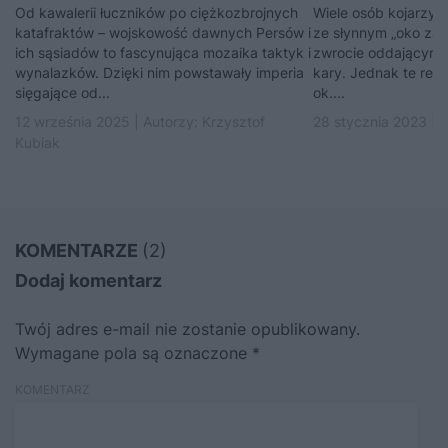
Od kawalerii łuczników po ciężkozbrojnych
Wiele osób kojarzy
katafraktów – wojskowość dawnych Persów i
ze słynnym „oko za o
ich sąsiadów to fascynująca mozaika taktyk i
zwrocie oddającym 
wynalazków. Dzięki nim powstawały imperia
kary. Jednak te reg
sięgające od...
ok....
12 września 2025 | Autorzy:
Krzysztof
28 stycznia 2023 | 
Kubiak
KOMENTARZE
(2)
Dodaj komentarz
Twój adres e-mail nie zostanie opublikowany.
Wymagane pola są oznaczone
*
KOMENTARZ