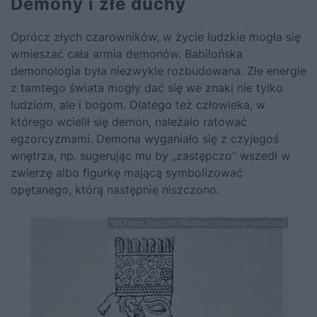
Demony i złe duchy
Oprócz złych czarowników, w życie ludzkie mogła się
wmieszać cała armia demonów. Babilońska
demonologia była niezwykle rozbudowana. Złe energie
z tamtego świata mogły dać się we znaki nie tylko
ludziom, ale i bogom. Dlatego też człowieka, w
którego wcielił się demon, należało ratować
egzorcyzmami. Demona wyganiało się z czyjegoś
wnętrza, np. sugerując mu by „zastępczo” wszedł w
zwierzę albo figurkę mającą symbolizować
opętanego, którą następnie niszczono.
fot.Franz Heinrich Weißbach/domena publiczna