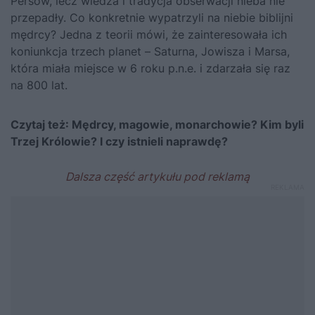
Persów, lecz wiedza i tradycja obserwacji nieba nie
przepadły. Co konkretnie wypatrzyli na niebie biblijni
mędrcy? Jedna z teorii mówi, że zainteresowała ich
koniunkcja trzech planet – Saturna, Jowisza i Marsa,
która miała miejsce w 6 roku p.n.e. i zdarzała się raz
na 800 lat.
Czytaj też:
Mędrcy, magowie, monarchowie? Kim byli
Trzej Królowie? I czy istnieli naprawdę?