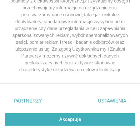
podmioty z ciekawostkihistoryczne.pl uzyskujemy dostęp i
Tomo
napisał/a 05.04.2023
przechowujemy informacje na urządzeniu oraz
przetwarzamy dane osobowe, takie jak unikalne
Wiedza starożytnych była na prawdę wysoka. To aż
identyfikatory, standardowe informacje wysyłane przez
dziwne, że mając taką wiedzę większość ludzi żyła jak
urządzenie czy dane przeglądania w celu zapewniania
zwierzęta. Jak budowano wszystkie pomniki historii,
spersonalizowanych reklam, wybór spersonalizowanych
skąd wiedziano tyle rzeczy? Przecież oni ze sobą się
treści, pomiar reklam i treści, badanie odbiorców oraz
nie kontaktowali. Jak stawiano budynki których dzisiaj
ulepszanie usług. Za zgodą Użytkownika my i Zaufani
byśmy nie zbudowali – dalej nie wiemy jak zbudowano
Partnerzy możemy używać dokładnych danych
piramidy
geolokalizacyjnych oraz aktywnie skanować
charakterystykę urządzenia do celów identyfikacji.
Odpowiedz
Ponieważ cenimy Twoją prywatność, prosimy o zgodę na
korzystanie z tych technologii poprzez kliknięcie
„Akceptuję”. Zgoda jest dobrowolna i zawsze możesz ją
Marcoe
napisał/a 06.04.2026
zmienić/wycofać klikając przycisk ustawień prywatności
PARTNERZY
USTAWIENIA
znajdujący się w lewym dolnym rogu strony
. Niektóre
Serdecznie zapraszam na portal o magii i astrologii –
rodzaje przetwarzania danych nie wymagają zgody
mysticum.pl
użytkownika, ale masz prawo sprzeciwić się takiemu
Akceptuję
przetwarzaniu. Preferencje będą miały zastosowania tylko
Odpowiedz
na tej witrynie.