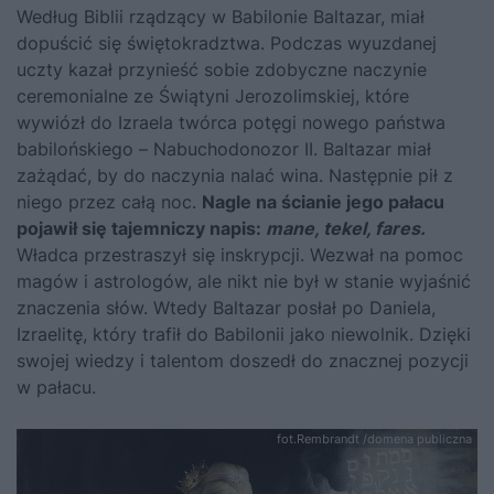
Według Biblii rządzący w Babilonie Baltazar, miał
dopuścić się świętokradztwa. Podczas wyuzdanej
uczty kazał przynieść sobie zdobyczne naczynie
ceremonialne ze Świątyni Jerozolimskiej, które
wywiózł do Izraela twórca potęgi nowego państwa
babilońskiego – Nabuchodonozor II. Baltazar miał
zażądać, by do naczynia nalać wina. Następnie pił z
niego przez całą noc.
Nagle na ścianie jego pałacu
pojawił się tajemniczy napis:
mane, tekel, fares.
Władca przestraszył się inskrypcji. Wezwał na pomoc
magów i astrologów, ale nikt nie był w stanie wyjaśnić
znaczenia słów. Wtedy Baltazar posłał po Daniela,
Izraelitę, który trafił do Babilonii jako niewolnik. Dzięki
swojej wiedzy i talentom doszedł do znacznej pozycji
w pałacu.
fot.Rembrandt /domena publiczna