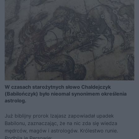
W czasach starożytnych słowo Chaldejczyk
(Babilończyk) było nieomal synonimem określenia
astrolog.
Już biblijny prorok Izajasz zapowiadał upadek
Babilonu, zaznaczając, że na nic zda się wiedza
mędrców, magów i astrologów. Królestwo runie.
Podbiją je Persowie: