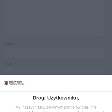
NAZWA
*
E-MAIL
*
Drogi Użytkowniku,
My, naszych 1162 zaufanych partnerów oraz inne