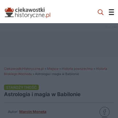
CiekawostkiHistoryczne.pl
»
Miejsce
»
Historia powszechna
»
Historia
Bliskiego Wschodu
»
Astrologia i magia w Babilonie
STAROŻYTNOŚĆ
Astrologia i magia w Babilonie
Autor:
Marcin Moneta