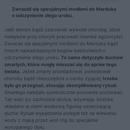
Zwracali się specjalnymi modłami do Marduka
o odczynienie złego uroku.
Jeśli demon bądź czarownik wywołał chorobę, obok
medyków przy chorym pracowali również egzorcyści.
Zwracali się specjalnymi modłami do Marduka bądź
innych najważniejszych bogów babilońskich o
odczynienie złego uroku.
To samo dotyczyło duchów
zmarłych, które mogły mieszać się do spraw tego
świata.
Jeżeli zmarły prześladował, powodował
choroby bądź nieszczęścia u osoby żyjącej,
trzeba
było go przegnać, stosując skomplikowany rytuał.
Zmarłego należało symbolicznie ponownie pochować.
Tak więc po zachodzie słońca, wzywając bóstwa,
składano w ziemi woskową figurkę oznaczającą
ducha. Rytuał wypędzenia polegał też na wlewaniu
wody z mąką przez woli róg do specjalnie
wykopanego dołu.