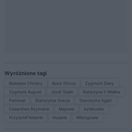
Wyróżnione tagi
Bolesław Chrobry
Bona Sforza
Zygmunt Stary
Zygmunt August
Józef Stalin
Katarzyna II Wielka
patronat
Starożytna Grecja
Starożytny Egipt
Cesarstwo Rzymskie
Majowie
Aztekowie
Krzysztof Kolumb
Husaria
Wikingowie