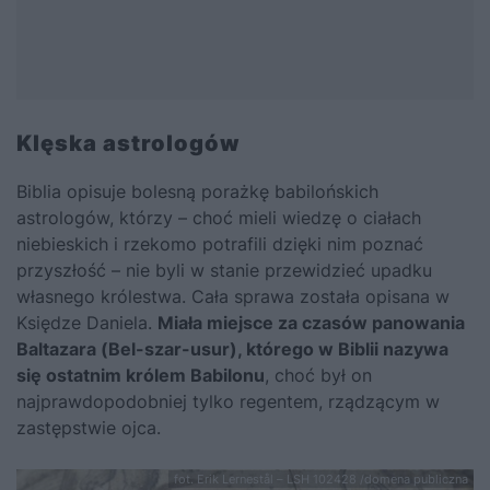
Klęska astrologów
Biblia opisuje bolesną porażkę babilońskich
astrologów, którzy – choć mieli wiedzę o ciałach
niebieskich i rzekomo potrafili dzięki nim poznać
przyszłość – nie byli w stanie przewidzieć upadku
własnego królestwa. Cała sprawa została opisana w
Księdze Daniela.
Miała miejsce za czasów panowania
Baltazara (Bel-szar-usur), którego w Biblii nazywa
się ostatnim królem Babilonu
, choć był on
najprawdopodobniej tylko regentem, rządzącym w
zastępstwie ojca.
fot. Erik Lernestål – LSH 102428 /domena publiczna