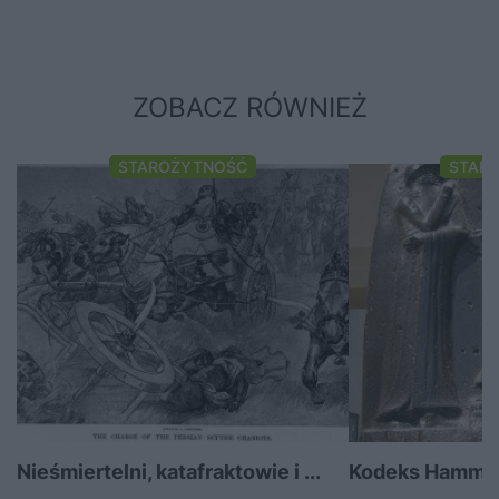
ZOBACZ RÓWNIEŻ
STAROŻYTNOŚĆ
STAR
Nieśmiertelni, katafraktowie i ...
Kodeks Hammu