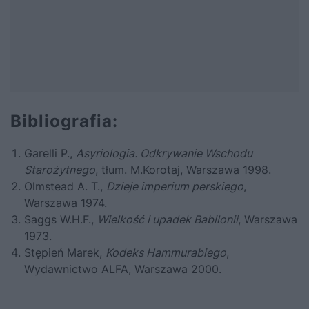
Bibliografia:
Garelli P.,
Asyriologia. Odkrywanie Wschodu
Starożytnego
, tłum. M.Korotaj, Warszawa 1998.
Olmstead A. T.,
Dzieje imperium perskiego
,
Warszawa 1974.
Saggs W.H.F.,
Wielkość i upadek Babilonii
, Warszawa
1973.
Stępień Marek,
Kodeks Hammurabiego
,
Wydawnictwo ALFA, Warszawa 2000.