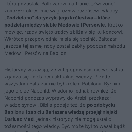
która pozostała Baltazarowi na tronie. „Zważono” –
znaczyło określenie wagi człowieczeństwa władcy.
„Podzielono” dotyczyło jego królestwa – które
podzielą między siebie Medowie i Persowie.
Krótko
mówiąc, rządy świętokradcy zbliżały się ku końcowi.
Wkrótce przepowiednia miała się spełnić. Baltazar
jeszcze tej samej nocy został zabity podczas najazdu
Medów i Persów na Babilon.
Historycy wskazują, że w tej opowieści nie wszystko
zgadza się ze stanem aktualnej wiedzy. Przede
wszystkim Baltazar nie był królem Babilonu. Był nim
jego ojciec Nabonid. Wiadomo jednak również, że
Nabonid podczas wyprawy do Arabii przekazał
władzę synowi. Biblia podaje też, że
po zdobyciu
Babilonu i zabiciu Baltazara władzę przejął niejaki
Dariusz Med
, jednak historycy nie mogą ustalić
tożsamości tego władcy. Być może był to wasal bądź