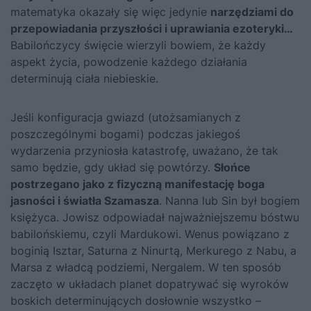
matematyka okazały się więc jedynie
narzędziami do
przepowiadania przyszłości i uprawiania ezoteryki…
Babilończycy święcie wierzyli bowiem, że każdy
aspekt życia, powodzenie każdego działania
determinują ciała niebieskie.
Jeśli konfiguracja gwiazd (utożsamianych z
poszczególnymi bogami) podczas jakiegoś
wydarzenia przyniosła katastrofę, uważano, że tak
samo będzie, gdy układ się powtórzy.
Słońce
postrzegano jako z fizyczną manifestację boga
jasności i światła Szamasza
. Nanna lub Sin był bogiem
księżyca. Jowisz odpowiadał najważniejszemu bóstwu
babilońskiemu, czyli Mardukowi. Wenus powiązano z
boginią Isztar, Saturna z Ninurtą, Merkurego z Nabu, a
Marsa z władcą podziemi, Nergalem. W ten sposób
zaczęto w układach planet dopatrywać się wyroków
boskich determinujących dosłownie wszystko –