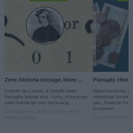
Zero: historia niczego, które ...
Pieniądz. Histo
Zrodziło się z pustki, a zmieniło świat.
Międzynarodowy best
Poznajcie historię zera – cyfry, która przez
miłośników Yuvala N
wieki budziła lęk oraz fascynację.
roku „Financial Times
Economist”.
15 października 2025 | Autorzy:
Anna
9 października 2025
Baron-Jaworska