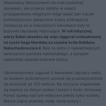
Mieszkańcy Mezopotamii nie znali podobnej
opowieści, ale przekaz biblijny w celach
propagandowo-religijnych mógł nadać taki odcień
politeistycznym świątyniom krainy półksiężyca.
Zwłaszcza że w ówczesnych warunkach były to
budowle naprawdę imponujące.
W roli mitycznej
wieży Babel obsadza się więc ziggurat rozbudowany
na cześć boga Marduka za czasów króla Babilonu
Nabuchodonozora II
. Było to jedno z najważniejszych
sanktuariów państwa babilońskiego, a zarazem
najbardziej okazała budowla stolicy.
Ośmiostopniowy ziggurat E-temenanki (łączący niebo
ze światem podziemnym) wznosił się prawdopodobnie
na wysokość aż 100 metrów. Na szczycie znajdowała
się kaplica ze złotym stołem i łożem z kości słoniowej.
Ponoć opiekę nad tym miejscem pełniły tylko kobiety.
Niższe piętra piramidy miały różne kolory i