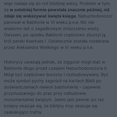
więc nadaje się do roli biblijnej wieży. Problem w tym,
że
w ostatniej formie powstała znacznie później, niż
zdaje się wskazywać święta księga
. Nabuchodonozor
panował w Babilonie w VI wieku p.n.e. Nic nie
wiadomo też o zagadkowym zniszczeniu wieży.
Owszem, po upadku Babilonii częściowo zburzył ją
król perski Kserkses I. Ostatecznie została rozebrana
przez
Aleksandra Wielkiego
w IV wieku p.n.e.
Historycy uważają jednak, że ziggurat mógł stać w
Babilonie długo przed czasami Nabuchodonozora II.
Mógł być częściowo burzony i rozbudowywany. Być
może symbol pychy zagościł na kartach Biblii po
doświadczeniach niewoli babilońskiej – zapewne
przymuszanego do prac przy odbudowie
monumentalnej świątyni. Jedno jest pewne: po raz
kolejny okazuje się, że biblijny trop okazuje się
zaskakująco trafny.