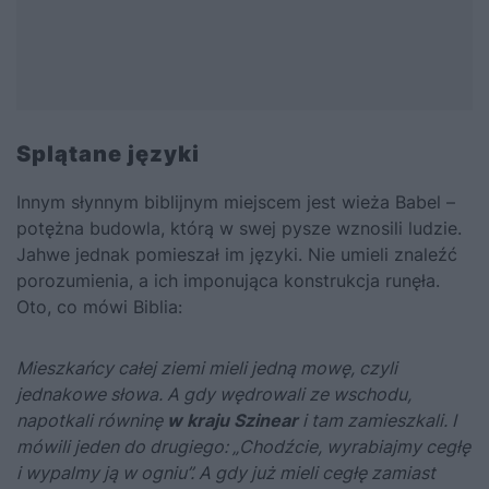
Splątane języki
Innym słynnym biblijnym miejscem jest wieża Babel –
potężna budowla, którą w swej pysze wznosili ludzie.
Jahwe jednak pomieszał im języki. Nie umieli znaleźć
porozumienia, a ich imponująca konstrukcja runęła.
Oto, co mówi Biblia:
Mieszkańcy całej ziemi mieli jedną mowę, czyli
jednakowe słowa. A gdy wędrowali ze wschodu,
napotkali równinę
w kraju Szinear
i tam zamieszkali. I
mówili jeden do drugiego: „Chodźcie, wyrabiajmy cegłę
i wypalmy ją w ogniu”. A gdy już mieli cegłę zamiast