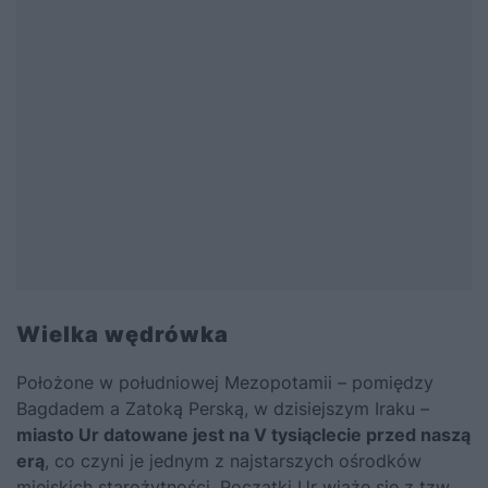
Wielka wędrówka
Położone w południowej Mezopotamii – pomiędzy
Bagdadem a Zatoką Perską, w dzisiejszym Iraku –
miasto Ur datowane jest na V tysiąclecie przed naszą
erą
, co czyni je jednym z najstarszych ośrodków
miejskich starożytności. Początki Ur wiąże się z tzw.