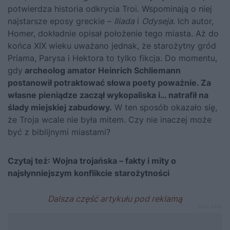
potwierdza historia odkrycia Troi. Wspominają o niej
najstarsze eposy greckie –
Iliada
i
Odyseja
. Ich autor,
Homer, dokładnie opisał położenie tego miasta. Aż do
końca XIX wieku uważano jednak, że starożytny gród
Priama, Parysa i Hektora to tylko fikcja. Do momentu,
gdy
archeolog amator Heinrich Schliemann
postanowił potraktować słowa poety poważnie. Za
własne pieniądze zaczął wykopaliska i… natrafił na
ślady miejskiej zabudowy.
W ten sposób okazało się,
że Troja wcale nie była mitem. Czy nie inaczej może
być z biblijnymi miastami?
Czytaj też:
Wojna trojańska – fakty i mity o
najsłynniejszym konflikcie starożytności