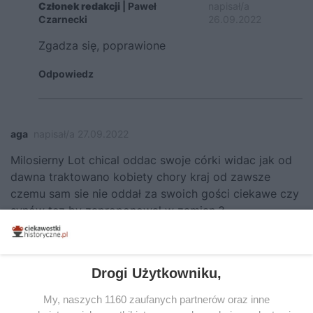
Członek redakcji
| Paweł
napisał/a
Czarnecki
26.09.2022
Zgadza się, poprawione
Odpowiedz
aga
napisał/a 27.09.2022
Milosierny Lot chical oddac swoje córki widac jak od
dawna traktowano kobiety chory kraj od zawsze
czemu sam sie nie oddał za swoich gości ciekawe czy
synów tez by zaproponował w zamian ?
Odpowiedz
Drogi Użytkowniku,
Paweł
napisał/a 28.09.2022
My, naszych 1160 zaufanych partnerów oraz inne