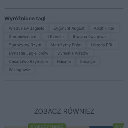
Wyróżnione tagi
Władysław Jagiełło
Zygmunt August
Adolf Hitler
średniowiecze
III Rzesza
II wojna światowa
Starożytny Rzym
Starożytny Egipt
Historia PRL
Dynastia Jagiellonów
Dynastia Wazów
Cesarstwo Rzymskie
Husaria
sanacja
Wikingowie
ZOBACZ RÓWNIEŻ
STAROŻYTNOŚĆ
STAR