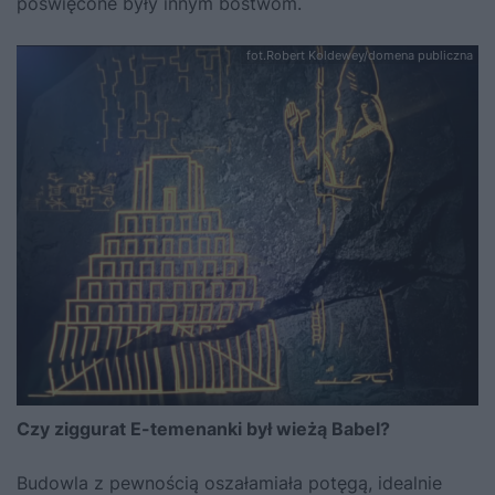
poświęcone były innym bóstwom.
fot.Robert Koldewey/domena publiczna
Czy ziggurat E-temenanki był wieżą Babel?
Budowla z pewnością oszałamiała potęgą, idealnie