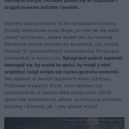
niechętni obcym. Ponadto pławili się w rozpuście i
urągali prawom ludzkim i boskim.
Sodoma oraz położona 14 km na południe Gomora
zostały zniszczone przez Boga, po tym jak nie zdały
„testu” uczciwości. Jahwe wysłał tam za namową
Abrahama dwóch aniołów, by sprawdzili, czy znajdą
chociaż 10 sprawiedliwych mieszkańców. Przybysze
zamieszkali w domu Lota.
Spragnieni uciech sąsiedzi
domagali się, by wydał im gości, by mogli z nimi
współżyć (stąd wzięła się nazwa grzechu sodomii)
.
Nie ustawali w swoich dążeniach mimo odmowy.
Próbowali wyważyć drzwi, choć łaskawy Lot
zaoferował im w zamian dwie swoje córki. Obrót
spraw tak rozwścieczył Jahwe, że zniszczył zarówno
Sodomę i Gomorę, jak i cały obszar wokół.
fot.Lucas van Leyden/domena publiczna