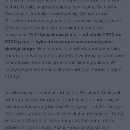
kulturą Ubajd, wyprzedzającą cywilizację Sumerów.
Ówczesne Ur miało powierzchnię 20 hektarów.
Mieszkało tam maksymalnie kilkanaście tysięcy osób.
W kolejnych tysiącleciach zyskało jednak na
znaczeniu.
W III tysiącleciu p.n.e. – od około 2100 do
2000 p.n.e. – było stolicą imperium sumeryjsko-
akadyjskiego.
Wznoszono tam wtedy monumentalne
budowle, z wielkim zigguratem (świątynią o tarasowo-
schodkowej konstrukcji) w centralnym punkcie. W
szczytowym momencie liczba ludności mogła sięgać
100 tys.
To właśnie w Ur miał narodzić się Abraham. Usłyszał
od Boga nakaz, by opuścić rodzinne Ur i udać się w
kierunku Kanaanu (obecnie Palestyny). Tak też uczynił.
Po drodze przez kilka lat mieszkał w dzisiejszej Turcji,
w krainie Charan. Z żoną Sarą i bratankiem Lotem
odwiedzili także m.in. Aszur – ówczesną stolicę