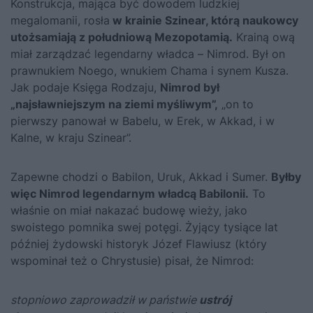
Konstrukcja, mająca być dowodem ludzkiej
megalomanii, rosła
w krainie Szinear, którą naukowcy
utożsamiają z południową Mezopotamią.
Krainą ową
miał zarządzać legendarny władca – Nimrod. Był on
prawnukiem Noego, wnukiem Chama i synem Kusza.
Jak podaje Księga Rodzaju,
Nimrod był
„najsławniejszym na ziemi myśliwym”,
„on to
pierwszy panował w Babelu, w Erek, w Akkad, i w
Kalne, w kraju Szinear”.
Zapewne chodzi o Babilon, Uruk, Akkad i Sumer.
Byłby
więc Nimrod legendarnym władcą Babilonii.
To
właśnie on miał nakazać budowę wieży, jako
swoistego pomnika swej potęgi. Żyjący tysiące lat
później żydowski historyk Józef Flawiusz (który
wspominał też o Chrystusie) pisał, że Nimrod:
stopniowo zaprowadził w państwie
ustrój