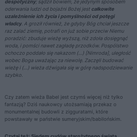
despotyczny
; sądził bowiem, że jedynym sposobem
oderwania ludzi od bojaźni Bożej jest
całkowite
uzależnienie ich życia i pomyślności od potęgi
władcy
. A groził również, że gdyby Bóg chciał jeszcze
raz zalać ziemię, potrafi on już sobie przeciw Niemu
poradzić: zbuduje wieżę wyższą, niż zdoła dosięgnąć
woda, i pomści nawet zagładę przodków. Pospólstwo
ochoczo poddało się nakazom (…) [Nimroda], uległość
wobec Boga uważając za niewolę. Zaczęli budować
wieżę i (…) wieża dźwigała się w górę nadspodziewanie
szybko.
Czy zatem wieża Babel jest czymś więcej niż tylko
fantazją? Dziś naukowcy utożsamiają przekaz o
monumentalnej budowli z zigguratami, które
powstawały w państwie sumeryjskim/babilońskim.
Czytaj też:
Siedem cudów starożytnego świata