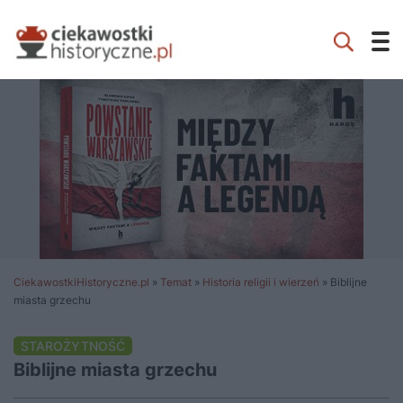
CiekawostkiHistoryczne.pl
»
Temat
»
Historia religii i wierzeń
»
Biblijne
miasta grzechu
STAROŻYTNOŚĆ
Biblijne miasta grzechu